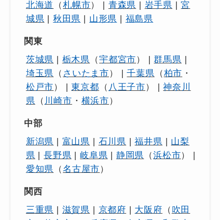
東京都
（
中央区
・
北区
・
千代田区
・
港区
・
新宿
北海道
（
札幌市
） |
青森県
|
岩手県
|
宮
区
・
文京区
・
台東区
・
墨田区
・
江東区
・
品川区
・
城県
|
秋田県
|
山形県
|
福島県
目黒区
・
大田区
・
世田谷区
・
渋谷区
・
中野区
・
杉
並区
・
豊島区
・
荒川区
・
板橋区
・
練馬区
・
足立
関東
区
・
葛飾区
・
江戸川区
・
国分寺市
・
八丈支庁
・
国
茨城県
|
栃木県
（
宇都宮市
） |
群馬県
|
立市
・
小笠原支庁
・
福生市
・
八王子市
・
狛江市
・
埼玉県
（
さいたま市
） |
千葉県
（
柏市
・
立川市
・
東大和市
・
武蔵野市
・
清瀬市
・
三鷹市
・
松戸市
） |
東京都
（
八王子市
） |
神奈川
東久留米市
・
青梅市
・
武蔵村山市
・
府中市
・
多摩
市
・
昭島市
・
稲城市
・
調布市
・
羽村市
・
町田市
・
県
（
川崎市
・
横浜市
）
あきる野市
・
小金井市
・
西東京市
・
小平市
・
西多
中部
摩郡
・
日野市
・
大島支庁
・
東村山市
・
三宅支庁
）
新潟県
|
富山県
|
石川県
|
福井県
|
山梨
神奈川県
（
三浦市
・
三浦郡
・
中郡
・
伊勢原市
・
南足柄市
・
厚木市
・
大和市
・
小田原市
・
川崎市
・
県
|
長野県
|
岐阜県
|
静岡県
（
浜松市
） |
川崎市中原区
・
川崎市多摩区
・
川崎市宮前区
・
川
愛知県
（
名古屋市
）
崎市川崎区
・
川崎市幸区
・
川崎市高津区
・
川崎市
麻生区
・
平塚市
・
座間市
・
愛甲郡
・
横浜市
・
横浜
関西
市中区
・
横浜市保土ケ谷区
・
横浜市南区
・
横浜市
三重県
|
滋賀県
|
京都府
|
大阪府
（
吹田
戸塚区
・
横浜市旭区
・
横浜市栄区
・
横浜市泉区
・