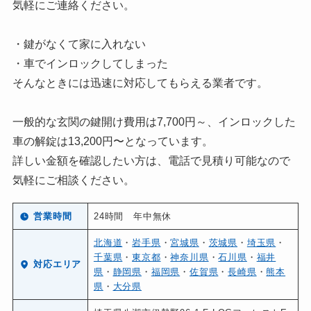
気軽にご連絡ください。
・鍵がなくて家に入れない
・車でインロックしてしまった
そんなときには迅速に対応してもらえる業者です。
一般的な玄関の鍵開け費用は7,700円～、インロックした
車の解錠は13,200円〜となっています。
詳しい金額を確認したい方は、電話で見積り可能なので
気軽にご相談ください。
営業時間
24時間 年中無休
北海道
・
岩手県
・
宮城県
・
茨城県
・
埼玉県
・
千葉県
・
東京都
・
神奈川県
・
石川県
・
福井
対応エリア
県
・
静岡県
・
福岡県
・
佐賀県
・
長崎県
・
熊本
県
・
大分県