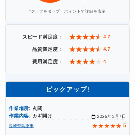
*グラフをタップ・ポイントで詳細を表示
★
★
★
★
★
4.7
スピード満足度：
★
★
★
★
★
4.7
品質満足度：
★
★
★
★
★
4
費用満足度：
ピックアップ!
作業場所:
玄関
作業内容:
カギ開け
2025年3月7日
★
★
★
★
★
5
長崎県島原市