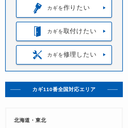
市
・
川口市
・
川越市
・
幸手市
・
志木市
・
戸田市
・
作りたい
カギを
所沢市
・
新座市
・
日高市
・
春日部市
・
朝霞市
・
本
庄市
・
東松山市
・
桶川市
・
比企郡
・
深谷市
・
熊谷
市
・
狭山市
・
白岡市
・
秩父市
・
秩父郡
・
羽生市
・
取付けたい
草加市
・
蓮田市
・
蕨市
・
行田市
・
越谷市
・
飯能
カギを
市
・
鴻巣市
・
鶴ヶ島市
）
千葉県
（
いすみ市
・
佐倉市
・
八千代市
・
八街
修理したい
市
・
勝浦市
・
匝瑳市
・
千葉市
・
千葉市中央区
・
千
カギを
葉市緑区
・
千葉市花見川区
・
千葉市稲毛区
・
千葉
市若葉区
・
千葉市美浜区
・
南房総市
・
印旛郡
・
印
西市
・
君津市
・
四街道市
・
大網白里市
・
夷隅郡
・
安房郡
・
富津市
・
富里市
・
山武市
・
山武郡
・
市原
カギ110番全国対応エリア
市
・
市川市
・
成田市
・
我孫子市
・
旭市
・
木更津
市
・
東金市
・
松戸市
・
柏市
・
流山市
・
浦安市
・
白
井市
・
習志野市
・
船橋市
・
茂原市
・
袖ケ浦市
・
野
田市
・
銚子市
・
鎌ケ谷市
・
長生郡
・
館山市
・
香取
市
・
香取郡
・
鴨川市
）
北海道・東北