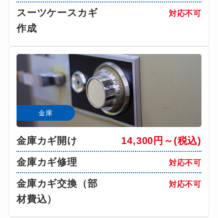
スーツケースカギ
対応不可
作成
金庫
金庫カギ開け
14,300円～(税込)
金庫カギ修理
対応不可
金庫カギ交換（部
対応不可
材費込）