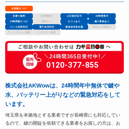
出張駆けつけ
見積り無料
出張費無料
土日祝対応可
24時間受付
24時間駆けつけ
保証あり
口コミあり
施工事例あり
クレカ決済対応
電子決済対応
資格保有者在籍
即日カギ複製可
ディンプルキー複製
イモビキー複製
0120-377-855
株式会社AKWowは、24時間年中無休で鍵や
水、バッテリー上がりなどの緊急対応をして
います。
埼玉県を本拠地とする業者ですが長崎県にも対応してい
るので、鍵の開錠を依頼できる業者をお探しの方は、お