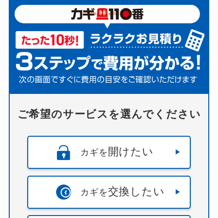
茨城県
（
かすみがうら市
・
つくばみらい市
・
つ
くば市
・
ひたちなか市
・
下妻市
・
久慈郡
・
北相馬
郡
・
北茨城市
・
取手市
・
古河市
・
土浦市
・
坂東
市
・
守谷市
・
小美玉市
・
常総市
・
常陸大宮市
・
常
陸太田市
・
日立市
・
東茨城郡
・
桜川市
・
水戸市
・
潮来市
・
牛久市
・
猿島郡
・
石岡市
・
神栖市
・
稲敷
市
・
稲敷郡
・
笠間市
・
筑西市
・
結城市
・
結城郡
・
行方市
・
那珂市
・
那珂郡
・
鉾田市
・
高萩市
・
鹿嶋
市
・
龍ケ崎市
）
ご希望のサービスを選んでください
埼玉県
（
さいたま市
・
さいたま市中央区
・
さい
たま市北区
・
さいたま市南区
・
さいたま市大宮
区
・
さいたま市西区
・
さいたま市見沼区
・
さいた
開けたい
カギを
ま市桜区
・
さいたま市浦和区
・
さいたま市緑区
・
さいたま市岩槻区
・
ふじみ野市
・
三郷市
・
上尾
市
・
久喜市
・
児玉郡
・
入間市
・
入間郡
・
八潮市
・
交換したい
カギを
加須市
・
北本市
・
北葛飾郡
・
北足立郡
・
南埼玉
郡
・
吉川市
・
和光市
・
坂戸市
・
大里郡
・
富士見