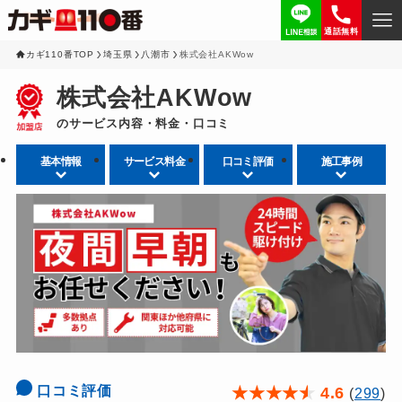
通話無料
カギ110番TOP
埼玉県
八潮市
株式会社AKWow
株式会社AKWow
のサービス内容・料金・口コミ
基本情報
サービス料金
口コミ評価
施工事例
口コミ評価
★
★
★
★
★
4.6
(
299
)