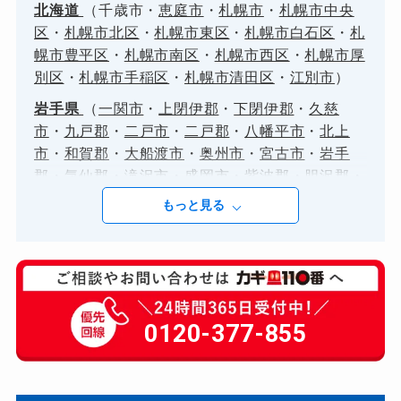
北海道
（
千歳市
・
恵庭市
・
札幌市
・
札幌市中央
区
・
札幌市北区
・
札幌市東区
・
札幌市白石区
・
札
幌市豊平区
・
札幌市南区
・
札幌市西区
・
札幌市厚
別区
・
札幌市手稲区
・
札幌市清田区
・
江別市
）
岩手県
（
一関市
・
上閉伊郡
・
下閉伊郡
・
久慈
市
・
九戸郡
・
二戸市
・
二戸郡
・
八幡平市
・
北上
市
・
和賀郡
・
大船渡市
・
奥州市
・
宮古市
・
岩手
郡
・
気仙郡
・
滝沢市
・
盛岡市
・
紫波郡
・
胆沢郡
・
花巻市
・
西磐井郡
・
遠野市
・
釜石市
・
陸前高田
もっと見る
市
）
宮城県
（
亘理郡
・
仙台市
・
仙台市青葉区
・
仙台
市宮城野区
・
仙台市若林区
・
仙台市太白区
・
仙台
市泉区
・
伊具郡
・
刈田郡
・
加美郡
・
名取市
・
塩竈
市
・
多賀城市
・
大崎市
・
宮城郡
・
富谷市
・
岩沼
0120-377-855
市
・
本吉郡
・
東松島市
・
柴田郡
・
栗原市
・
気仙沼
市
・
牡鹿郡
・
登米市
・
白石市
・
石巻市
・
角田市
・
遠田郡
・
黒川郡
）