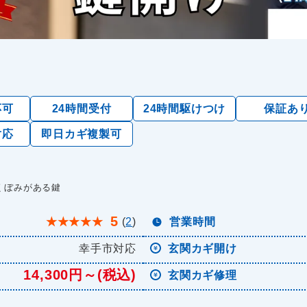
応可
24時間受付
24時間駆けつけ
保証あ
対応
即日カギ複製可
くぼみがある鍵
5
★
★
★
★
★
(
2
)
営業時間
幸手市対応
玄関カギ開け
14,300円～(税込)
玄関カギ修理