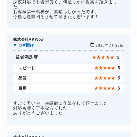
深夜対応でも愛想良く、何通りかの提案を頂きまし
た。
お客様第一精神が、素晴らしかったです。
今後も是非利用させて頂きたく思います！
株式会社AKWow
車 カギ開け
2026年7月29日
業者満足度
★
★
★
★
★
5
スピード
★
★
★
★
★
5
品質
★
★
★
★
★
5
費用
★
★
★
★
★
5
すごく暑い中一生懸命に作業をして頂きました
対応も凄く丁寧な方でした
ありがとうございました