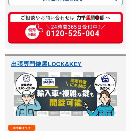
玄関カギ複製
660円(税込)～
玄関カギ開け
0120-525-004
15,000円～（破錠の...
玄関カギ修理
12,000円～
玄関カギ作成
警察の指導により対応不可
玄関カギ交換
12,000円～(部材費...
出張専門鍵屋LOCK&KEY
車カギ開け
9,000円～
バイクカギ開け
9,000円～
バイクカギ作成
別途お見積り
スーツケースカギ開け
9,000円～
スーツケースカギ作成
別途お見積り
金庫カギ開け
18,000円～
出張駆けつけ