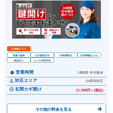
出張駆けつけ
見積り無料
土日祝対応可
24時間受付
24時間駆けつけ
保証あり
クレカ決済対応
営業時間
24時間 年中無休
対応エリア
白岡市対応
玄関カギ開け
11,000円～(税込)
その他の料金を見る