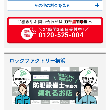
その他の料金を見る
玄関カギ修理
8,800円～(税込)
玄関カギ作成
0120-525-004
別途お見積り
玄関カギ交換
18,700円～(税込)
車カギ開け
9,900円～(税込)
バイクカギ開け
8,800円～(税込)
ロックファクトリー横浜
バイクカギ作成
13,200円～(税込)
スーツケースカギ開け
8,800円～(税込)
スーツケースカギ作成
別途お見積り
金庫カギ開け
8,800円～(税込)
金庫カギ修理
別途お見積り