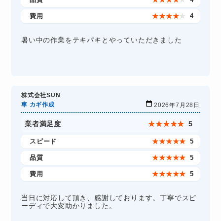
費用
★
★
★
★
★
4
暑い中の作業をテキパキとやっていただきました
株式会社SUN
車 カギ作成
2026年7月28日
業者満足度
★
★
★
★
★
5
スピード
★
★
★
★
★
5
品質
★
★
★
★
★
5
費用
★
★
★
★
★
5
当日に対応して頂き、感謝しております。丁寧でスピ
ーディで大変助かりました。