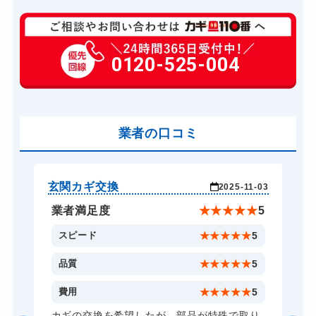
玄関カギ修理
6,600円～(税込)
玄関カギ交換
0120-525-004
14,300円～(税込)
車カギ開け
13,200円～(税込)
バイクカギ開け
13,200円～(税込)
バイクカギ作成
業者の口コミ
16,500円～(税込)
スーツケースカギ開け
8,800円～(税込)
金庫カギ開け
14,300円～(税込)
玄関カギ交換
玄
-16
2025-11-03
金庫カギ修理
11,000円～(税込)
★
5
業者満足度
★
★
★
★
★
5
金庫カギ交換
11,000円～(税込)
5
スピード
★
★
★
★
★
5
ロッカーカギ開け
8,800円～(税込)
5
品質
★
★
★
★
★
5
ドアノブカギ開け
10,780円～(税込)
5
費用
★
★
★
★
★
5
ドアノブカギ交換
11,000円～(税込)
カギの交換を希望したが、部品が特殊で取り