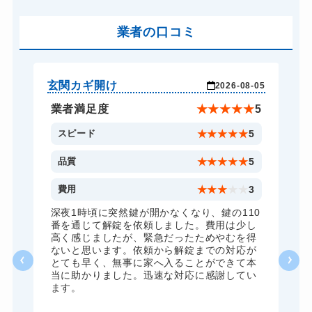
スーツケースカギ開け
8,800円～(税込)
金庫カギ開け
業者の口コミ
14,300円～(税込)
ロッカーカギ開け
8,800円～(税込)
ドアノブカギ開け
10,780円～(税込)
玄関カギ開け
玄
-04
2026-08-05
ドアノブカギ交換
11,000円～(税込)
★
5
業者満足度
★
★
★
★
★
5
5
スピード
★
★
★
★
★
5
5
品質
★
★
★
★
★
5
5
費用
★
★
★
★
★
3
全
深夜1時頃に突然鍵が開かなくなり、鍵の110
諦
番を通じて解錠を依頼しました。費用は少し
く
高く感じましたが、緊急だったためやむを得
か
ないと思います。依頼から解錠までの対応が
た
とても早く、無事に家へ入ることができて本
る
当に助かりました。迅速な対応に感謝してい
ま
ます。
が