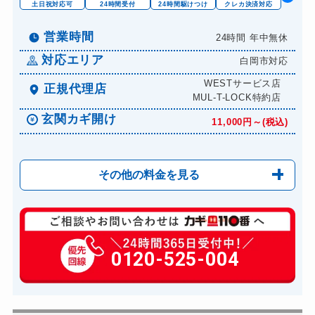
土日祝対応可
24時間受付
24時間駆けつけ
クレカ決済対応
営業時間
24時間 年中無休
対応エリア
白岡市対応
WESTサービス店
正規代理店
MUL-T-LOCK特約店
玄関カギ開け
11,000円～(税込)
その他の料金を見る
玄関カギ修理
6,600円～(税込)
玄関カギ作成
0120-525-004
14,300円～(税込)
玄関カギ交換
14,300円～(税込)
車カギ開け
13,200円～(税込)