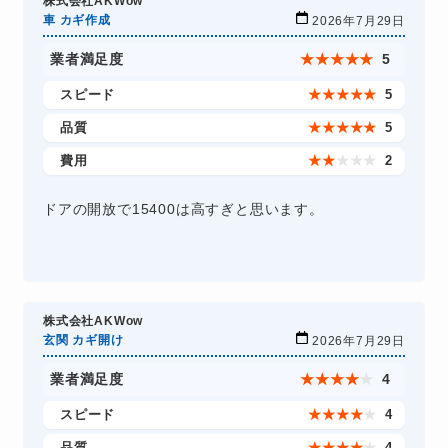
株式会社AKWow
車 カギ作成
2026年7月29日
業者満足度
★
★
★
★
★
5
スピード
★
★
★
★
★
5
品質
★
★
★
★
★
5
費用
★
★
★
★
★
2
ドアの開放で15400は高すぎと思います。
株式会社AKWow
玄関 カギ開け
2026年7月29日
業者満足度
★
★
★
★
★
4
スピード
★
★
★
★
★
4
品質
★
★
★
★
★
4