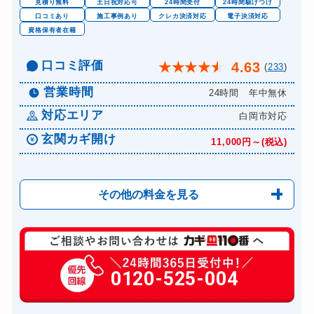
見積り無料
土日祝対応可
24時間受付
24時間駆けつけ
口コミあり
施工事例あり
クレカ決済対応
電子決済対応
資格保有者在籍
口コミ評価
4.63
★
★
★
★
★
(
233
)
営業時間
24時間 年中無休
対応エリア
白岡市対応
玄関カギ開け
11,000円～(税込)
その他の料金を見る
玄関カギ修理
6,600円～(税込)
玄関カギ交換
0120-525-004
14,300円～(税込)
車カギ開け
13,200円～(税込)