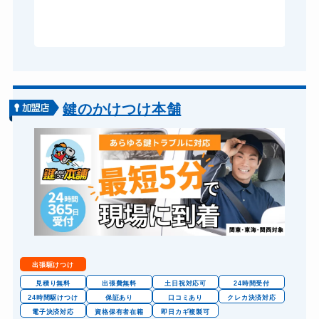
グ
鍵のかけつけ本舗
出張駆けつけ
見積り無料
出張費無料
土日祝対応可
24時間受付
24時間駆けつけ
保証あり
口コミあり
クレカ決済対応
電子決済対応
資格保有者在籍
即日カギ複製可