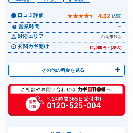
24時間受付
口コミあり
施工事例あり
口コミ評価
4.62
★
★
★
★
★
(
883
)
営業時間
ー
対応エリア
白岡市対応
玄関カギ開け
11,000円～(税込)
その他の料金を見る
玄関カギ修理
6,600円～(税込)
玄関カギ作成
0120-525-004
14,300円～(税込)
玄関カギ交換
14,300円～(税込)
車カギ開け
13,200円～(税込)