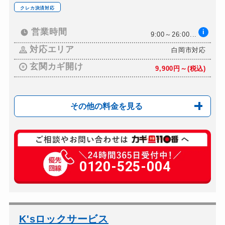
金庫カギ修理
別途お見積り
クレカ決済対応
金庫カギ交換
別途お見積り
営業時間
i
9:00～26:00...
ロッカーカギ開け
15,000円～
対応エリア
白岡市対応
ドアノブカギ開け
15,000円～
玄関カギ開け
9,900円～(税込)
ドアノブカギ作成
別途お見積り
ドアノブカギ交換
12,000円～(部材費...
その他の料金を見る
玄関カギ修理
6,500円～(税込)
玄関カギ交換
0120-525-004
8,800円(税込)～＋...
車カギ開け
15,400円(税込)～
バイクカギ開け
16,500円～22,0...
バイクカギ作成
13,200円(税込)
K'sロックサービス