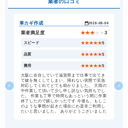
バイクカギ開け
業者の口コミ
13,200円～(税込)
バイクカギ作成
16,500円～(税込)
スーツケースカギ開け
8,800円～(税込)
車カギ作成
バ
-03
2026-08-04
スーツケースカギ作成
8,800円～(税込)
★
5
業者満足度
★
★
★
★
★
3
金庫カギ開け
14,300円～(税込)
5
スピード
★
★
★
★
★
5
金庫カギ修理
11,000円～(税込)
5
品質
★
★
★
★
★
5
金庫カギ交換
11,000円～(税込)
5
費用
★
★
★
★
★
5
ロッカーカギ開け
8,800円～(税込)
、
大阪に在住していて滋賀県まで仕事で出てき
願
て鍵を無くしてしまい。帰れない状態で至急
ドアノブカギ開け
10,780円～(税込)
対応してくれてとても助かりました。 大雨の
中作業して頂いて少し申し訳ない気持ちでし
ドアノブカギ作成
8,800円～(税込)
た。 作業も丁寧で時間もあっという間に作業
終了したので嬉しかったです 今後も、もしこ
ドアノブカギ交換
11,000円～(税込)
のような事態が起きた場合にわ是非ご利用し
たいと思いました。 ありがとうございました