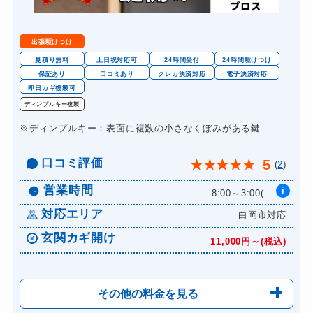
出張駆けつけ
見積り無料
土日祝対応可
24時間受付
24時間駆けつけ
保証あり
口コミあり
クレカ決済対応
電子決済対応
即日カギ複製可
ディンプルキー複製
※ディンプルキー：表面に複数の小さなくぼみがある鍵
口コミ評価
5
★
★
★
★
★
(
2
)
営業時間
i
8:00～3:00(...
対応エリア
白岡市対応
玄関カギ開け
11,000円～(税込)
その他の料金を見る