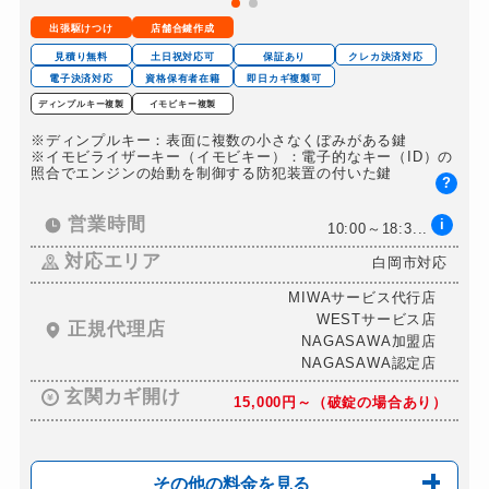
金庫カギ交換
別途お見積り
出張駆けつけ
店舗合鍵作成
ロッカーカギ開け
8,800円～(税込)
見積り無料
土日祝対応可
保証あり
クレカ決済対応
ドアノブカギ開け
電子決済対応
資格保有者在籍
即日カギ複製可
8,800円～(税込)
ディンプルキー複製
イモビキー複製
ドアノブカギ作成
別途お見積り
※ディンプルキー：表面に複数の小さなくぼみがある鍵
ドアノブカギ交換
※イモビライザーキー（イモビキー）：電子的なキー（ID）の
18,700円～(税込)
照合でエンジンの始動を制御する防犯装置の付いた鍵
?
営業時間
i
10:00～18:3...
対応エリア
白岡市対応
MIWAサービス代行店
WESTサービス店
正規代理店
NAGASAWA加盟店
NAGASAWA認定店
玄関カギ開け
15,000円～（破錠の場合あり）
その他の料金を見る