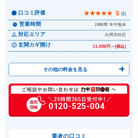
口コミ評価
5
★
★
★
★
★
(
8
)
営業時間
24時間 年中無休
対応エリア
白岡市対応
玄関カギ開け
11,000円～(税込)
その他の料金を見る
玄関カギ修理
6,600円～(税込)
玄関カギ作成
0120-525-004
14,300円～(税込)
玄関カギ交換
14,300円～(税込)
車カギ開け
13,200円～(税込)
バイクカギ開け
業者の口コミ
13,200円～(税込)