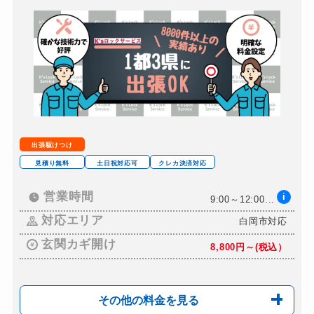
スーツケースカギ開け
7,700円～11,00...
金庫カギ開け
7,700円～12,00...
ロッカーカギ開け
8,800円～13,00...
出張駆けつけ
見積り無料
土日祝対応可
クレカ決済対応
営業時間
i
9:00～12:00...
対応エリア
白岡市対応
玄関カギ開け
8,800円～(税込）
その他の料金を見る