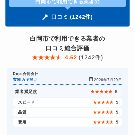
白岡市で利用できる業者の
口コミ (1242件)
白岡市で利用できる業者の
口コミ総合評価
★
★
★
★
★
4.62
(1242件)
Dope合同会社
玄関 カギ開け
2026年7月29日
業者満足度
★
★
★
★
★
5
スピード
★
★
★
★
★
5
品質
★
★
★
★
★
5
費用
★
★
★
★
★
5