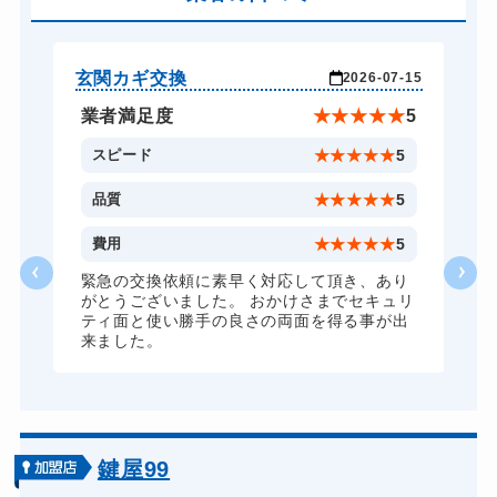
バイクカギ作成
16,500円～(税込)
スーツケースカギ開け
8,800円～(税込)
玄関カギ交換
玄
-17
2026-07-15
スーツケースカギ作成
8,800円～(税込)
★
5
業者満足度
★
★
★
★
★
5
金庫カギ開け
14,300円～(税込)
5
スピード
★
★
★
★
★
5
金庫カギ修理
11,000円～(税込)
5
品質
★
★
★
★
★
5
金庫カギ交換
11,000円～(税込)
1
費用
★
★
★
★
★
5
ロッカーカギ開け
8,800円～(税込)
な
緊急の交換依頼に素早く対応して頂き、あり
がとうございました。 おかけさまでセキュリ
ドアノブカギ開け
10,780円～(税込)
ティ面と使い勝手の良さの両面を得る事が出
来ました。
ドアノブカギ作成
8,800円～(税込)
ドアノブカギ交換
11,000円～(税込)
鍵屋99