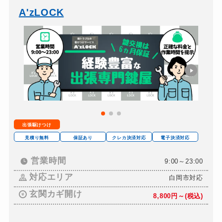
バイクカギ開け
13,200円～(税込)
A'zLOCK
バイクカギ作成
16,500円～(税込)
スーツケースカギ開け
8,800円～(税込)
スーツケースカギ作成
8,800円～(税込)
金庫カギ開け
14,300円～(税込)
金庫カギ修理
11,000円～(税込)
金庫カギ交換
11,000円～(税込)
出張駆けつけ
ロッカーカギ開け
8,800円～(税込)
見積り無料
保証あり
クレカ決済対応
電子決済対応
ドアノブカギ開け
10,780円～(税込)
営業時間
9:00～23:00
ドアノブカギ作成
8,800円～(税込)
対応エリア
白岡市対応
ドアノブカギ交換
11,000円～(税込)
玄関カギ開け
8,800円～(税込)