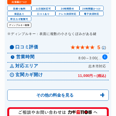
出張駆けつけ
見積り無料
土日祝対応可
24時間受付
24時間駆けつけ
保証あり
口コミあり
クレカ決済対応
電子決済対応
即日カギ複製可
ディンプルキー複製
※ディンプルキー：表面に複数の小さなくぼみがある鍵
口コミ評価
5
★
★
★
★
★
(
2
)
営業時間
i
8:00～3:00(...
対応エリア
志木市対応
玄関カギ開け
11,000円～(税込)
その他の料金を見る
玄関カギ修理
6,600円～(税込)