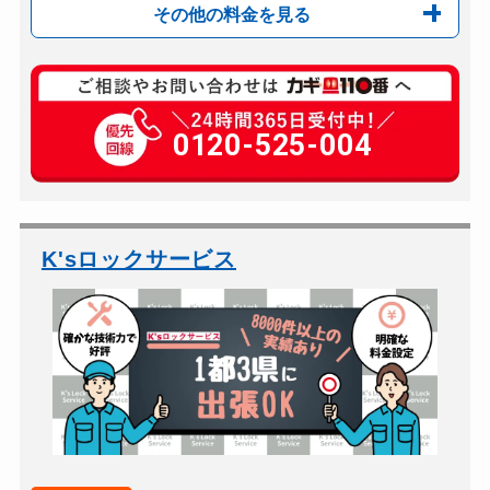
その他の料金を見る
玄関カギ修理
6,500円～(税込)
玄関カギ交換
0120-525-004
8,800円(税込)～＋...
車カギ開け
15,400円(税込)～
バイクカギ開け
16,500円～22,0...
バイクカギ作成
13,200円(税込)
K'sロックサービス
スーツケースカギ開け
7,700円～11,00...
金庫カギ開け
7,700円～12,00...
ロッカーカギ開け
8,800円～13,00...