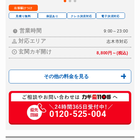
出張駆けつけ
見積り無料
保証あり
クレカ決済対応
電子決済対応
営業時間
9:00～23:00
対応エリア
志木市対応
玄関カギ開け
8,800円～(税込)
その他の料金を見る
玄関カギ修理
8,800円～(税込)
玄関カギ作成
0120-525-004
別途お見積り
玄関カギ交換
18,700円～(税込)
車カギ開け
9,900円～(税込)