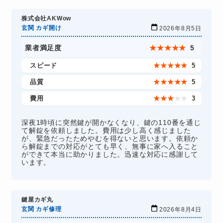
株式会社AKWow
玄関 カギ開け
2026年8月5日
業者満足度
★
★
★
★
★
5
スピード
★
★
★
★
★
5
品質
★
★
★
★
★
5
費用
★
★
★
★
★
3
深夜1時頃に突然鍵が開かなくなり、鍵の110番を通じ
て解錠を依頼しました。費用は少し高く感じました
が、緊急だったためやむを得ないと思います。依頼か
ら解錠までの対応がとても早く、無事に家へ入ること
ができて本当に助かりました。迅速な対応に感謝して
います。
鍵屋カギ丸
玄関 カギ修理
2026年8月4日