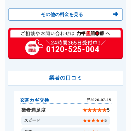
その他の料金を見る
玄関カギ修理
6,600円～(税込)
玄関カギ作成
0120-525-004
14,300円～(税込)
玄関カギ交換
14,300円～(税込)
車カギ開け
13,200円～(税込)
バイクカギ開け
業者の口コミ
13,200円～(税込)
バイクカギ作成
16,500円～(税込)
スーツケースカギ開け
8,800円～(税込)
玄関カギ交換
玄
-17
2026-07-15
スーツケースカギ作成
8,800円～(税込)
★
5
業者満足度
★
★
★
★
★
5
金庫カギ開け
14,300円～(税込)
5
スピード
★
★
★
★
★
5
金庫カギ修理
11,000円～(税込)