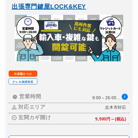
バイクカギ開け
8,800円～(税込)
出張専門鍵屋LOCK&KEY
バイクカギ作成
13,200円～(税込)
スーツケースカギ開け
8,800円～(税込)
スーツケースカギ作成
別途お見積り
金庫カギ開け
8,800円～(税込)
金庫カギ修理
別途お見積り
金庫カギ交換
別途お見積り
出張駆けつけ
ロッカーカギ開け
8,800円～(税込)
クレカ決済対応
ドアノブカギ開け
8,800円～(税込)
営業時間
i
9:00～26:00...
ドアノブカギ作成
別途お見積り
対応エリア
志木市対応
ドアノブカギ交換
18,700円～(税込)
玄関カギ開け
9,900円～(税込)