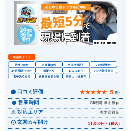
バイクカギ作成
16,500円～(税込)
スーツケースカギ開け
8,800円～(税込)
スーツケースカギ作成
8,800円～(税込)
金庫カギ開け
14,300円～(税込)
金庫カギ修理
11,000円～(税込)
金庫カギ交換
11,000円～(税込)
出張駆けつけ
ロッカーカギ開け
8,800円～(税込)
見積り無料
出張費無料
土日祝対応可
24時間受付
24時間駆けつけ
保証あり
口コミあり
クレカ決済対応
ドアノブカギ開け
10,780円～(税込)
電子決済対応
資格保有者在籍
即日カギ複製可
ドアノブカギ作成
8,800円～(税込)
口コミ評価
5
★
★
★
★
★
(
8
)
ドアノブカギ交換
11,000円～(税込)
営業時間
24時間 年中無休
対応エリア
志木市対応
玄関カギ開け
11,000円～(税込)