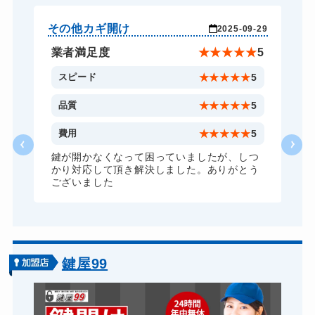
8,800円～(税込)
金庫カギ修理
8,800円～(税込)
その他カギ開け
そ
-29
2025-09-29
金庫カギ交換
8,800円～(税込)
★
5
業者満足度
★
★
★
★
★
5
ロッカーカギ開け
8,800円～(税込)
5
スピード
★
★
★
★
★
5
5
品質
★
★
★
★
★
5
5
費用
★
★
★
★
★
5
つ
鍵が開かなくなって困っていましたが、しつ
う
かり対応して頂き解決しました。ありがとう
ございました
鍵屋99