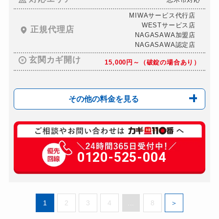
MIWAサービス代行店
WESTサービス店
正規代理店
NAGASAWA加盟店
NAGASAWA認定店
玄関カギ開け
15,000円～（破錠の場合あり）
その他の料金を見る
玄関カギ複製
660円(税込)～
玄関カギ開け
0120-525-004
15,000円～（破錠の...
玄関カギ修理
12,000円～
玄関カギ作成
警察の指導により対応不可
1
2
3
4
...
8
玄関カギ交換
12,000円～(部材費...