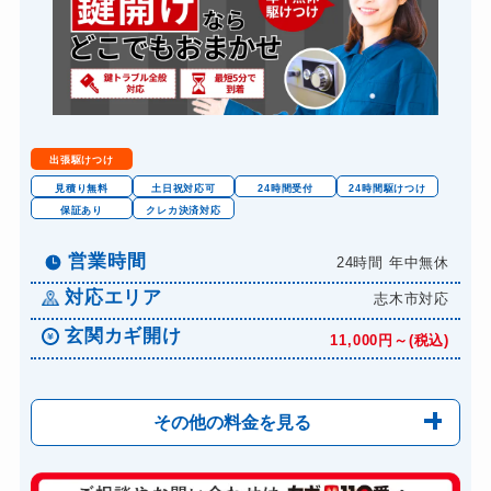
出張駆けつけ
見積り無料
土日祝対応可
24時間受付
24時間駆けつけ
保証あり
クレカ決済対応
営業時間
24時間 年中無休
対応エリア
志木市対応
玄関カギ開け
11,000円～(税込)
その他の料金を見る