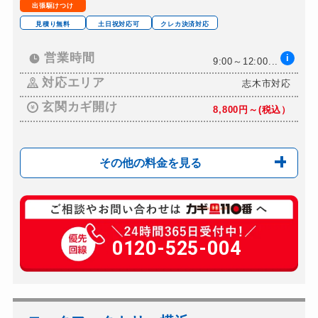
出張駆けつけ
見積り無料
土日祝対応可
クレカ決済対応
営業時間
i
9:00～12:00...
対応エリア
志木市対応
玄関カギ開け
8,800円～(税込）
その他の料金を見る
玄関カギ修理
13,200円～（税込）
玄関カギ交換
0120-525-004
8,800円～(税込）
車カギ開け
8,800円～（税込）
バイクカギ開け
8,800円～(税込）
金庫カギ開け