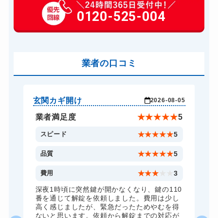
玄関カギ交換
0120-525-004
14,300円～(税込)
車カギ開け
13,200円～(税込)
スーツケースカギ開け
8,800円～(税込)
金庫カギ開け
業者の口コミ
14,300円～(税込)
ロッカーカギ開け
8,800円～(税込)
ドアノブカギ開け
10,780円～(税込)
玄関カギ開け
玄
-04
2026-08-05
ドアノブカギ交換
11,000円～(税込)
★
5
業者満足度
★
★
★
★
★
5
5
スピード
★
★
★
★
★
5
5
品質
★
★
★
★
★
5
5
費用
★
★
★
★
★
3
全
深夜1時頃に突然鍵が開かなくなり、鍵の110
諦
番を通じて解錠を依頼しました。費用は少し
く
高く感じましたが、緊急だったためやむを得
か
ないと思います。依頼から解錠までの対応が