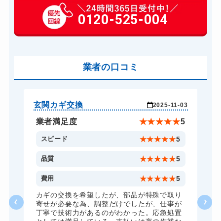
玄関カギ交換
0120-525-004
14,300円～(税込)
車カギ開け
13,200円～(税込)
バイクカギ開け
13,200円～(税込)
バイクカギ作成
業者の口コミ
16,500円～(税込)
スーツケースカギ開け
8,800円～(税込)
金庫カギ開け
14,300円～(税込)
玄関カギ交換
玄
-16
2025-11-03
金庫カギ修理
11,000円～(税込)
★
5
業者満足度
★
★
★
★
★
5
金庫カギ交換
11,000円～(税込)
5
スピード
★
★
★
★
★
5
ロッカーカギ開け
8,800円～(税込)
5
品質
★
★
★
★
★
5
ドアノブカギ開け
10,780円～(税込)
5
費用
★
★
★
★
★
5
ドアノブカギ交換
11,000円～(税込)
カギの交換を希望したが、部品が特殊で取り
に
寄せが必要な為、調整だけでしたが、仕事が
来
丁寧で技術力があるのがわかった。応急処置