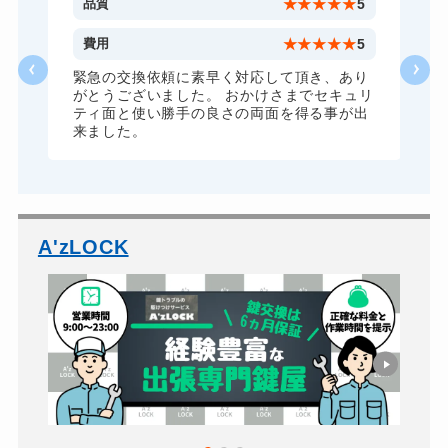
5
品質
★
★
★
★
★
5
金庫カギ交換
11,000円～(税込)
1
費用
★
★
★
★
★
5
ロッカーカギ開け
8,800円～(税込)
な
緊急の交換依頼に素早く対応して頂き、あり
がとうございました。 おかけさまでセキュリ
ドアノブカギ開け
10,780円～(税込)
ティ面と使い勝手の良さの両面を得る事が出
来ました。
ドアノブカギ作成
8,800円～(税込)
ドアノブカギ交換
11,000円～(税込)
A'zLOCK