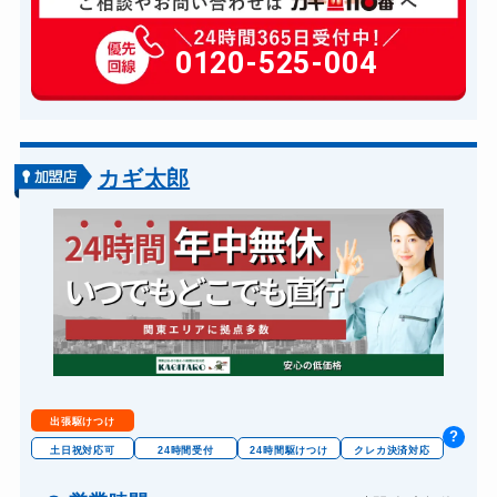
玄関カギ修理
6,600円～(税込)
玄関カギ作成
0120-525-004
14,300円～(税込)
玄関カギ交換
14,300円～(税込)
車カギ開け
13,200円～(税込)
金庫カギ開け
14,300円～(税込)
カギ太郎
出張駆けつけ
?
土日祝対応可
24時間受付
24時間駆けつけ
クレカ決済対応