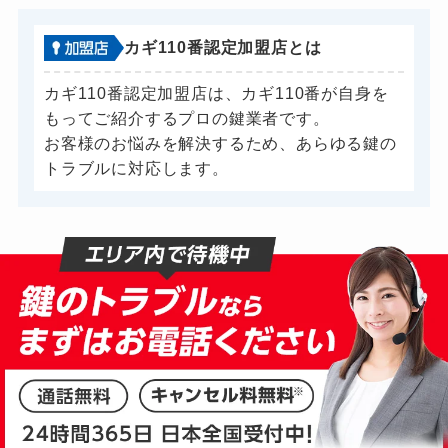
車カギ開け
9,000円～
バイクカギ開け
9,000円～
カギ110番認定加盟店とは
バイクカギ作成
別途お見積り
カギ110番認定加盟店は、カギ110番が自身を
スーツケースカギ開け
9,000円～
もってご紹介するプロの鍵業者です。
お客様のお悩みを解決するため、あらゆる鍵の
スーツケースカギ作成
別途お見積り
トラブルに対応します。
金庫カギ開け
18,000円～
金庫カギ修理
別途お見積り
金庫カギ交換
別途お見積り
ロッカーカギ開け
15,000円～
ドアノブカギ開け
15,000円～
ドアノブカギ作成
別途お見積り
ドアノブカギ交換
12,000円～(部材費...