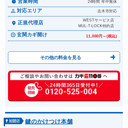
営業時間
24時間 年中無休
対応エリア
志木市対応
WESTサービス店
正規代理店
MUL-T-LOCK特約店
玄関カギ開け
11,000円～(税込)
その他の料金を見る
玄関カギ修理
6,600円～(税込)
玄関カギ作成
0120-525-004
14,300円～(税込)
玄関カギ交換
14,300円～(税込)
車カギ開け
13,200円～(税込)
バイクカギ開け
13,200円～(税込)
鍵のかけつけ本舗