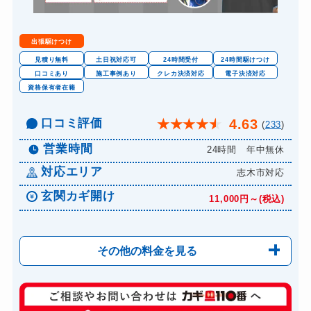
出張駆けつけ
見積り無料
土日祝対応可
24時間受付
24時間駆けつけ
口コミあり
施工事例あり
クレカ決済対応
電子決済対応
資格保有者在籍
口コミ評価
4.63
★
★
★
★
★
(
233
)
営業時間
24時間 年中無休
対応エリア
志木市対応
玄関カギ開け
11,000円～(税込)
その他の料金を見る
玄関カギ修理
6,600円～(税込)