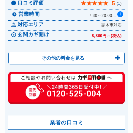
口コミ評価
5
★
★
★
★
★
(
1
)
営業時間
i
7:30～20:00...
対応エリア
志木市対応
玄関カギ開け
8,800円～(税込)
その他の料金を見る
玄関カギ修理
8,800円～(税込)
玄関カギ交換
0120-525-004
12,100円～(税込)
車カギ開け
9,900円～(税込)
バイクカギ開け
10,500円～(税込)
業者の口コミ
スーツケースカギ開け
8,800円～(税込)
金庫カギ開け