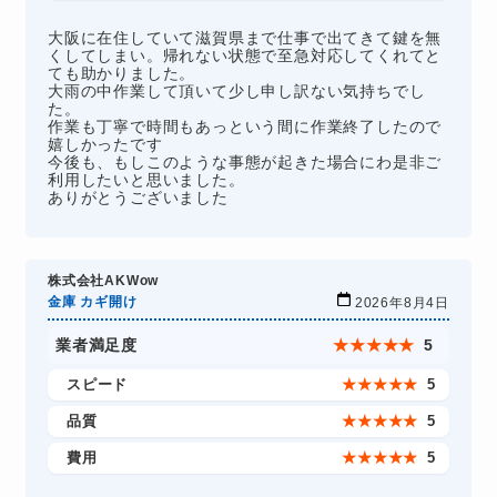
大阪に在住していて滋賀県まで仕事で出てきて鍵を無
くしてしまい。帰れない状態で至急対応してくれてと
ても助かりました。
大雨の中作業して頂いて少し申し訳ない気持ちでし
た。
作業も丁寧で時間もあっという間に作業終了したので
嬉しかったです
今後も、もしこのような事態が起きた場合にわ是非ご
利用したいと思いました。
ありがとうございました
株式会社AKWow
金庫 カギ開け
2026年8月4日
業者満足度
★
★
★
★
★
5
スピード
★
★
★
★
★
5
品質
★
★
★
★
★
5
費用
★
★
★
★
★
5