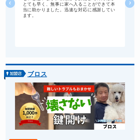
た
とても早く、無事に家へ入ることができて本
る
当に助かりました。迅速な対応に感謝してい
ま
ます。
が
グ
ブロス