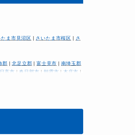
いたま市見沼区
|
さいたま市桜区
|
さ
飾郡
|
北足立郡
|
富士見市
|
南埼玉郡
日高市
|
春日部市
|
朝霞市
|
本庄市
|
|
蓮田市
|
蕨市
|
行田市
|
越谷市
|
飯