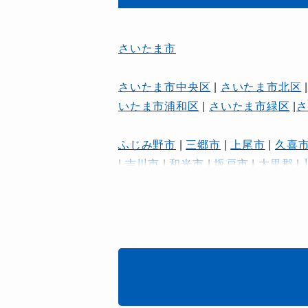
さいたま市
さいたま市中央区
|
さいたま市北区
いたま市浦和区
|
さいたま市緑区
|
ふじみ野市
|
三郷市
|
上尾市
|
久喜
|
吉川市
|
和光市
|
坂戸市
|
大里郡
|
東松山市
|
桶川市
|
比企郡
|
深谷市
能市
|
鴻巣市
|
鶴ヶ島市