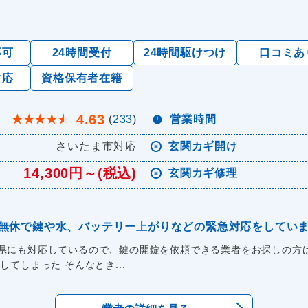
応可
24時間受付
24時間駆けつけ
口コミあ
対応
資格保有者在籍
4.63
★
★
★
★
★
(
233
)
営業時間
さいたま市対応
玄関カギ開け
14,300円～(税込)
玄関カギ修理
年中無休で鍵や水、バッテリー上がりなどの緊急対応をしてい
県にも対応しているので、鍵の開錠を依頼できる業者をお探しの方は
てしまった そんなとき...