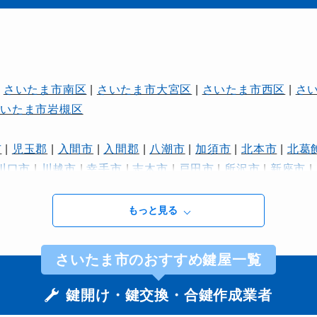
|
さいたま市南区
|
さいたま市大宮区
|
さいたま市西区
|
さ
さいたま市岩槻区
市
|
児玉郡
|
入間市
|
入間郡
|
八潮市
|
加須市
|
北本市
|
北葛
川口市
|
川越市
|
幸手市
|
志木市
|
戸田市
|
所沢市
|
新座市
|
|
熊谷市
|
狭山市
|
白岡市
|
秩父市
|
秩父郡
|
羽生市
|
草加市
もっと見る
さいたま市のおすすめ鍵屋一覧
鍵開け・鍵交換・合鍵作成業者