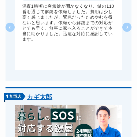
全
深夜1時頃に突然鍵が開かなくなり、鍵の110
諦
番を通じて解錠を依頼しました。費用は少し
く
高く感じましたが、緊急だったためやむを得
か
ないと思います。依頼から解錠までの対応が
た
とても早く、無事に家へ入ることができて本
る
当に助かりました。迅速な対応に感謝してい
ま
ます。
が
グ
カギ太郎