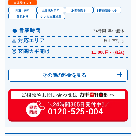
出張駆けつけ
見積り無料
土日祝対応可
24時間受付
24時間駆けつけ
保証あり
クレカ決済対応
営業時間
24時間 年中無休
対応エリア
狭山市対応
玄関カギ開け
11,000円～(税込)
その他の料金を見る
玄関カギ修理
6,600円～(税込)
玄関カギ作成
0120-525-004
14,300円～(税込)
玄関カギ交換
14,300円～(税込)
車カギ開け
13,200円～(税込)