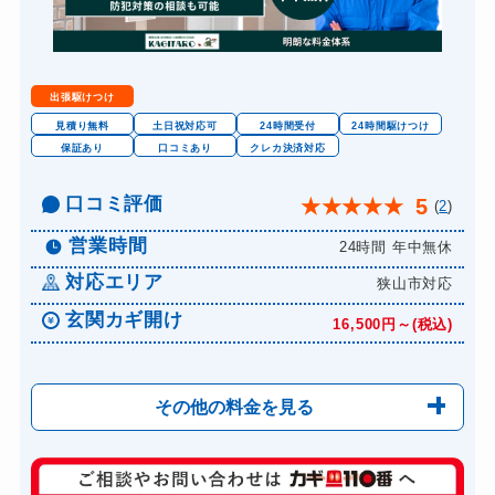
出張駆けつけ
見積り無料
土日祝対応可
24時間受付
24時間駆けつけ
保証あり
口コミあり
クレカ決済対応
口コミ評価
5
★
★
★
★
★
(
2
)
営業時間
24時間 年中無休
対応エリア
狭山市対応
玄関カギ開け
16,500円～(税込)
その他の料金を見る
玄関カギ修理
13,200円～(税込)