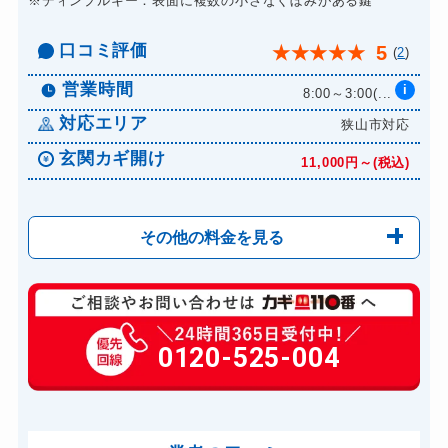
※ディンプルキー：表面に複数の小さなくぼみがある鍵
口コミ評価
5
★
★
★
★
★
(
2
)
営業時間
i
8:00～3:00(...
対応エリア
狭山市対応
玄関カギ開け
11,000円～(税込)
その他の料金を見る
玄関カギ修理
6,600円～(税込)
玄関カギ交換
0120-525-004
14,300円～(税込)
車カギ開け
13,200円～(税込)
バイクカギ開け
13,200円～(税込)