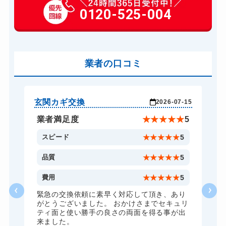
玄関カギ作成
0120-525-004
14,300円～(税込)
玄関カギ交換
14,300円～(税込)
車カギ開け
13,200円～(税込)
バイクカギ開け
業者の口コミ
13,200円～(税込)
バイクカギ作成
16,500円～(税込)
スーツケースカギ開け
8,800円～(税込)
玄関カギ交換
玄
-17
2026-07-15
スーツケースカギ作成
8,800円～(税込)
★
5
業者満足度
★
★
★
★
★
5
金庫カギ開け
14,300円～(税込)
5
スピード
★
★
★
★
★
5
金庫カギ修理
11,000円～(税込)
5
品質
★
★
★
★
★
5
金庫カギ交換
11,000円～(税込)
1
費用
★
★
★
★
★
5
ロッカーカギ開け
8,800円～(税込)
な
緊急の交換依頼に素早く対応して頂き、あり
がとうございました。 おかけさまでセキュリ
ドアノブカギ開け
10,780円～(税込)
ティ面と使い勝手の良さの両面を得る事が出
来ました。
ドアノブカギ作成
8,800円～(税込)