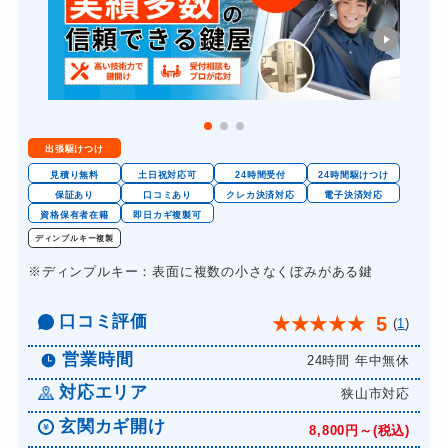
出張駆けつけ
見積り無料
土日祝対応可
24時間受付
24時間駆けつけ
保証あり
口コミあり
クレカ決済対応
電子決済対応
資格保有者在籍
即日カギ複製可
ディンプルキー複製
※ディンプルキー：表面に複数の小さなくぼみがある鍵
口コミ評価
5
★
★
★
★
★
(
1
)
営業時間
24時間 年中無休
対応エリア
狭山市対応
玄関カギ開け
8,800円～(税込)