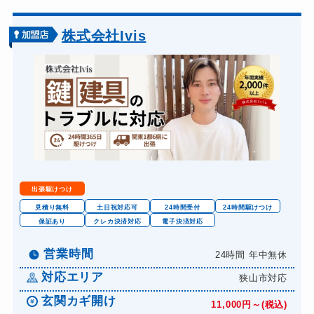
車カギ開け
13,200円～(税込)
バイクカギ開け
13,200円～(税込)
株式会社Ivis
バイクカギ作成
16,500円～(税込)
スーツケースカギ開け
8,800円～(税込)
金庫カギ開け
14,300円～(税込)
金庫カギ交換
11,000円～(税込)
ロッカーカギ開け
8,800円～(税込)
ドアノブカギ開け
10,780円～(税込)
出張駆けつけ
ドアノブカギ作成
8,800円～(税込)
見積り無料
土日祝対応可
24時間受付
24時間駆けつけ
保証あり
クレカ決済対応
電子決済対応
ドアノブカギ交換
11,000円～(税込)
営業時間
24時間 年中無休
対応エリア
狭山市対応
玄関カギ開け
11,000円～(税込)