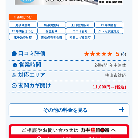
出張駆けつけ
見積り無料
出張費無料
土日祝対応可
24時間受付
24時間駆けつけ
保証あり
口コミあり
クレカ決済対応
電子決済対応
資格保有者在籍
即日カギ複製可
口コミ評価
5
★
★
★
★
★
(
8
)
営業時間
24時間 年中無休
対応エリア
狭山市対応
玄関カギ開け
11,000円～(税込)
その他の料金を見る
玄関カギ修理
6,600円～(税込)