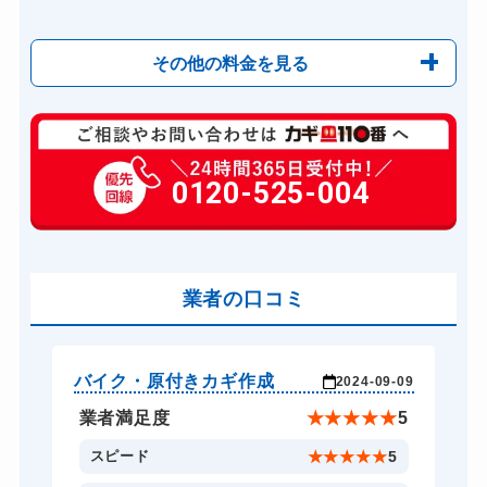
その他の料金を見る
玄関カギ修理
8,800円～(税込)
玄関カギ作成
0120-525-004
1,000円～(税込) ...
玄関カギ交換
10,000円～(税込)
車カギ開け
11,000円～(税込)
バイクカギ開け
業者の口コミ
8,800円～(税込)
バイクカギ作成
11,000円～(税込)
スーツケースカギ開け
8,800円～(税込)
バイク・原付きカギ作成
バ
-09
2024-09-09
金庫カギ開け
11,000円～(税込)
★
5
業者満足度
★
★
★
★
★
5
ロッカーカギ開け
8,800円～(税込)
5
スピード
★
★
★
★
★
5