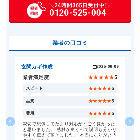
玄関カギ作成
0120-525-004
別途お見積り
玄関カギ交換
16,500円～(税込)
車カギ開け
16,500円～(税込)
バイクカギ開け
業者の口コミ
16,500円～(税込)
バイクカギ作成
27,500円～(税込)
スーツケースカギ開け
13,200円～(税込)
玄関カギ作成
そ
-21
2025-06-09
スーツケースカギ作成
19,800円～(税込)
★
5
業者満足度
★
★
★
★
★
5
金庫カギ開け
13,200円～(税込)
5
スピード
★
★
★
★
★
5
金庫カギ修理
16,500円～(税込)
5
品質
★
★
★
★
★
5
金庫カギ交換
27,500円～(税込)
4
費用
★
★
★
★
★
5
ロッカーカギ開け
13,200円～(税込)
親切で想像してたより対応がすごく良かった
と思いました。 感触が良くって説明も分かり
ドアノブカギ開け
16,500円～(税込)
やすく伝えて頂きました。 本当にありがとう