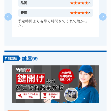
5
品質
★
★
★
★
★
5
5
費用
★
★
★
★
★
5
予定時間よりも早く時間きてくれて助かっ
た。
鍵屋99