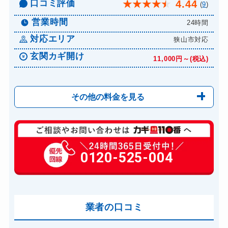
口コミ評価
4.44
★
★
★
★
★
(
9
)
営業時間
24時間
対応エリア
狭山市対応
玄関カギ開け
11,000円～(税込)
その他の料金を見る
玄関カギ修理
6,600円～(税込)
玄関カギ交換
0120-525-004
14,300円～(税込)
車カギ開け
13,200円～(税込)
バイクカギ開け
13,200円～(税込)
業者の口コミ
スーツケースカギ開け
8,800円～(税込)
金庫カギ開け
11,000円～(税込)