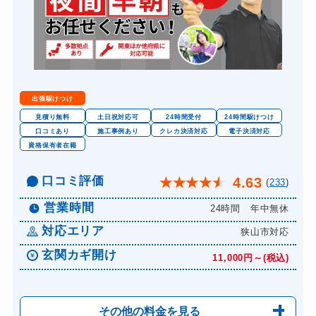
出張駆けつけ
見積り無料
土日祝対応可
24時間受付
24時間駆けつけ
口コミあり
施工事例あり
クレカ決済対応
電子決済対応
資格保有者在籍
口コミ評価
4.63
★
★
★
★
★
(
233
)
営業時間
24時間 年中無休
対応エリア
狭山市対応
玄関カギ開け
11,000円～(税込)
その他の料金を見る