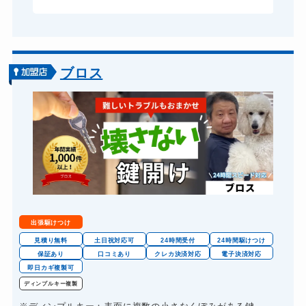
ドアノブカギ交換
11,000円～(税込)
ブロス
出張駆けつけ
見積り無料
土日祝対応可
24時間受付
24時間駆けつけ
保証あり
口コミあり
クレカ決済対応
電子決済対応
即日カギ複製可
ディンプルキー複製