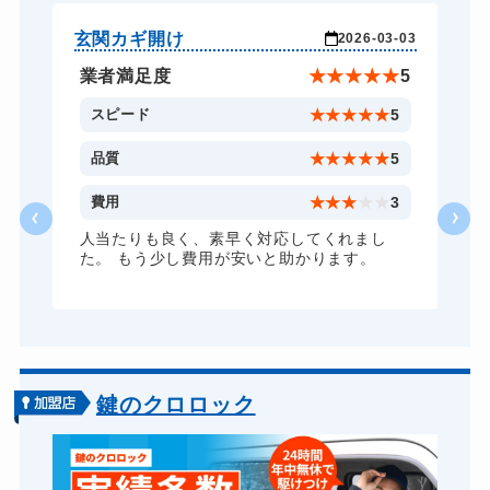
ロッカーカギ開け
8,800円～(税込)
玄関カギ開け
玄
-21
2026-03-03
ドアノブカギ開け
6,600円～(税込)
★
3
業者満足度
★
★
★
★
★
5
ドアノブカギ交換
11,000円～(税込)
3
スピード
★
★
★
★
★
5
5
品質
★
★
★
★
★
5
2
費用
★
★
★
★
★
3
人当たりも良く、素早く対応してくれまし
た。 もう少し費用が安いと助かります。
鍵のクロロック