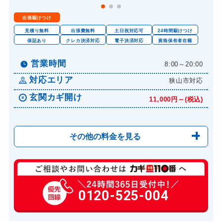
金庫カギ交換
11,000円～(税込)
出張駆けつけ
ロッカーカギ開け
8,800円～(税込)
見積り無料
出張費無料
土日祝対応可
24時間駆けつけ
ドアノブカギ開け
保証あり
クレカ決済対応
電子決済対応
資格保有者在籍
10,780円～(税込)
ドアノブカギ作成
8,800円～(税込)
営業時間
8:00～20:00
ドアノブカギ交換
11,000円～(税込)
対応エリア
狭山市対応
玄関カギ開け
11,000円～(税込)
その他の料金を見る
玄関カギ修理
6,600円～(税込)
玄関カギ作成
0120-525-004
14,300円～(税込)
玄関カギ交換
14,300円～(税込)