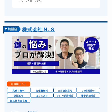
ございました。
ドアノブカギ作成
27,500円～(税込)
ドアノブカギ交換
16,500円～(税込)
株式会社Ｎ.Ｓ
出張駆けつけ
見積り無料
出張費無料
土日祝対応可
24時間受付
保証あり
口コミあり
クレカ決済対応
電子決済対応
資格保有者在籍