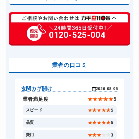
玄関カギ修理
6,600円～(税込)
玄関カギ交換
0120-525-004
14,300円～(税込)
車カギ開け
13,200円～(税込)
スーツケースカギ開け
8,800円～(税込)
金庫カギ開け
業者の口コミ
14,300円～(税込)
ロッカーカギ開け
8,800円～(税込)
ドアノブカギ開け
10,780円～(税込)
玄関カギ開け
玄
-04
2026-08-05
ドアノブカギ交換
11,000円～(税込)
★
5
業者満足度
★
★
★
★
★
5
5
スピード
★
★
★
★
★
5
5
品質
★
★
★
★
★
5
5
費用
★
★
★
★
★
3