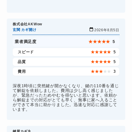
株式会社AKWow
玄関 カギ開け
2026年8月5日
業者満足度
★
★
★
★
★
5
スピード
★
★
★
★
★
5
品質
★
★
★
★
★
5
費用
★
★
★
★
★
3
深夜1時頃に突然鍵が開かなくなり、鍵の110番を通じ
て解錠を依頼しました。費用は少し高く感じました
が、緊急だったためやむを得ないと思います。依頼か
ら解錠までの対応がとても早く、無事に家へ入ること
ができて本当に助かりました。迅速な対応に感謝して
います。
鍵屋カギ丸