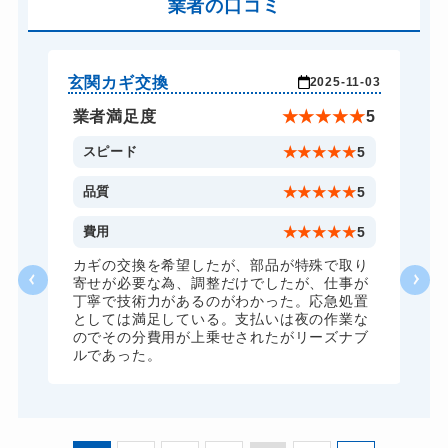
バイクカギ作成
業者の口コミ
16,500円～(税込)
スーツケースカギ開け
8,800円～(税込)
金庫カギ開け
14,300円～(税込)
玄関カギ交換
玄
-16
2025-11-03
金庫カギ修理
11,000円～(税込)
★
5
業者満足度
★
★
★
★
★
5
金庫カギ交換
11,000円～(税込)
5
スピード
★
★
★
★
★
5
ロッカーカギ開け
8,800円～(税込)
5
品質
★
★
★
★
★
5
ドアノブカギ開け
10,780円～(税込)
5
費用
★
★
★
★
★
5
ドアノブカギ交換
11,000円～(税込)
カギの交換を希望したが、部品が特殊で取り
に
寄せが必要な為、調整だけでしたが、仕事が
来
丁寧で技術力があるのがわかった。応急処置
としては満足している。支払いは夜の作業な
のでその分費用が上乗せされたがリーズナブ
ルであった。