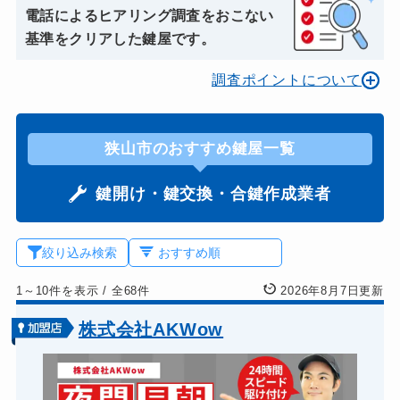
電話によるヒアリング調査をおこない
基準をクリアした鍵屋です。
調査ポイントについて
狭山市のおすすめ鍵屋一覧
鍵開け・鍵交換・合鍵作成業者
絞り込み検索
1～10件を表示
/
全68件
2026年8月7日更新
株式会社AKWow