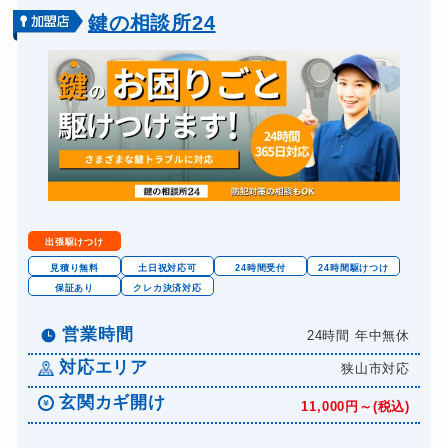
金庫カギ開け
14,300円～(税込)
鍵の相談所24
出張駆けつけ
見積り無料
土日祝対応可
24時間受付
24時間駆けつけ
保証あり
クレカ決済対応
営業時間
24時間 年中無休
対応エリア
狭山市対応
玄関カギ開け
11,000円～(税込)