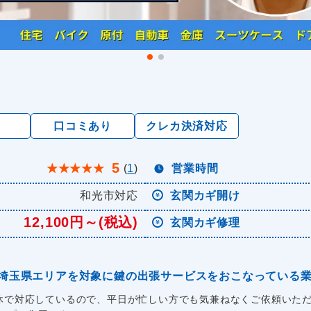
り
口コミあり
クレカ決済対応
5
★
★
★
★
★
(
1
)
営業時間
和光市対応
玄関カギ開け
12,100円～(税込)
玄関カギ修理
埼玉県エリアを対象に鍵の出張サービスをおこなっている
無休で対応しているので、平日が忙しい方でも気兼ねなくご依頼いただけ