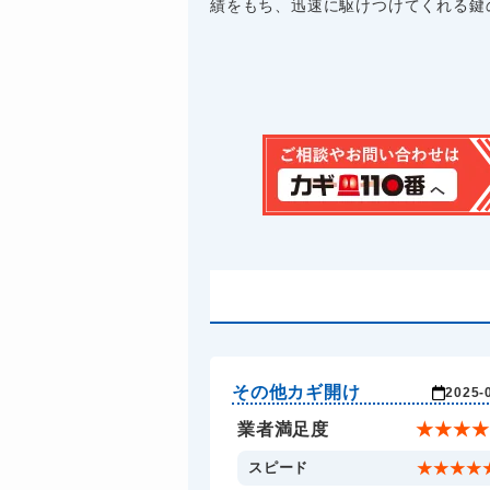
績をもち、迅速に駆けつけてくれる鍵のプ
その他カギ開け
2025-
業者満足度
★
★
★
★
スピード
★
★
★
★