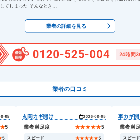
てしまった そんなとき...
業者の詳細を見る
0120-525-004
24時間
業者の口コミ
玄関カギ開け
車カギ開
08-05
2026-08-05
★
5
業者満足度
★
★
★
★
★
5
業者満
★
5
スピード
★
★
★
★
★
5
スピー