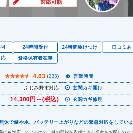
応可
24時間受付
24時間駆けつけ
口コミあ
対応
資格保有者在籍
4.63
★
★
★
★
★
(
233
)
営業時間
ふじみ野市対応
玄関カギ開け
14,300円～(税込)
玄関カギ修理
年中無休で鍵や水、バッテリー上がりなどの緊急対応をしてい
県にも対応しているので、鍵の開錠を依頼できる業者をお探しの方は