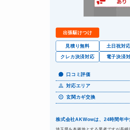
出張駆けつけ
見積り無料
土日祝対
クレカ決済対応
電子決済
口コミ評価
対応エリア
玄関カギ交換
株式会社AKWowは、24時間
埼玉県を本拠地とする業者ですが長崎