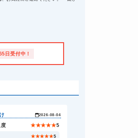
365日受付中！
け
2026-08-04
足度
★
★
★
★
★
5
ド
★
★
★
★
★
5