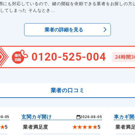
県にも対応しているので、鍵の開錠を依頼できる業者をお探しの方は
てしまった そんなとき...
業者の詳細を見る
0120-525-004
24時間
業者の口コミ
玄関カギ開け
車カギ開
08-05
2026-08-05
★
5
業者満足度
★
★
★
★
★
5
業者満