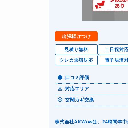
出張駆けつけ
見積り無料
土日祝対
クレカ決済対応
電子決済
口コミ評価
対応エリア
玄関カギ交換
株式会社AKWowは、24時間