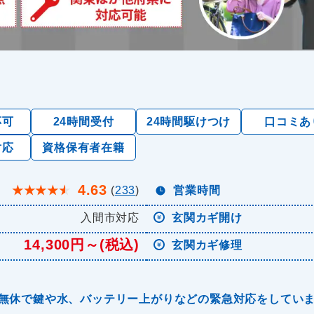
応可
24時間受付
24時間駆けつけ
口コミあ
対応
資格保有者在籍
4.63
★
★
★
★
★
(
233
)
営業時間
入間市対応
玄関カギ開け
14,300円～(税込)
玄関カギ修理
年中無休で鍵や水、バッテリー上がりなどの緊急対応をしてい