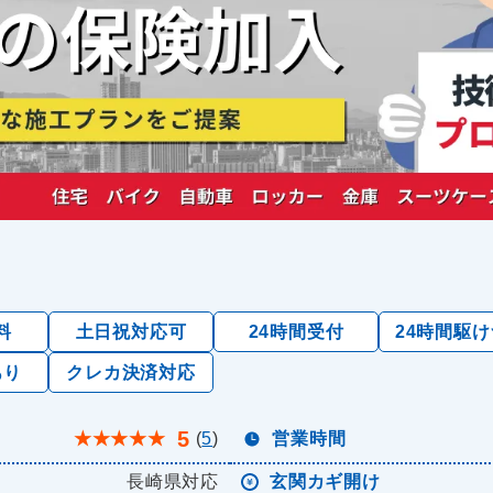
料
土日祝対応可
24時間受付
24時間駆
あり
クレカ決済対応
5
★
★
★
★
★
(
5
)
営業時間
長崎県対応
玄関カギ開け