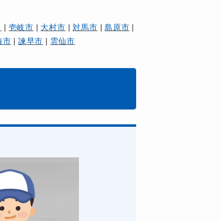
）
|
壱岐市
|
大村市
|
対馬市
|
島原市
|
海市
|
諫早市
|
雲仙市