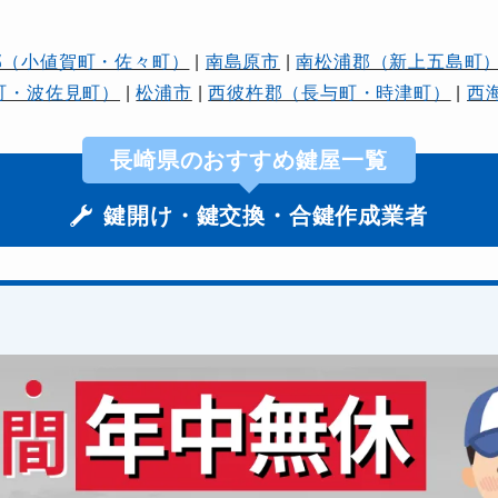
郡（小値賀町・佐々町）
|
南島原市
|
南松浦郡（新上五島町
町・波佐見町）
|
松浦市
|
西彼杵郡（長与町・時津町）
|
西
長崎県のおすすめ鍵屋一覧
鍵開け・鍵交換・合鍵作成業者