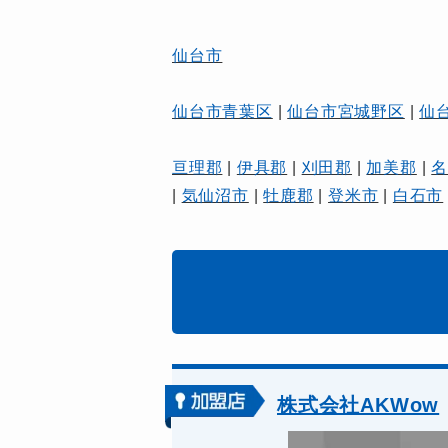
仙台市
仙台市青葉区
|
仙台市宮城野区
|
仙
亘理郡
|
伊具郡
|
刈田郡
|
加美郡
|
|
気仙沼市
|
牡鹿郡
|
登米市
|
白石市
株式会社AKWow