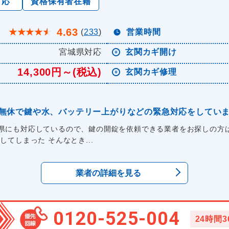
対応
資格保有者在籍
4.63
★
★
★
★
★
(
233
)
営業時間
宮城県対応
玄関カギ開け
14,300円～(税込)
玄関カギ修理
年中無休で鍵や水、バッテリー上がりなどの緊急対応をしてい
県にも対応しているので、鍵の開錠を依頼できる業者をお探しの方は
てしまった そんなとき...
業者の詳細を見る
0120-525-004
24時間