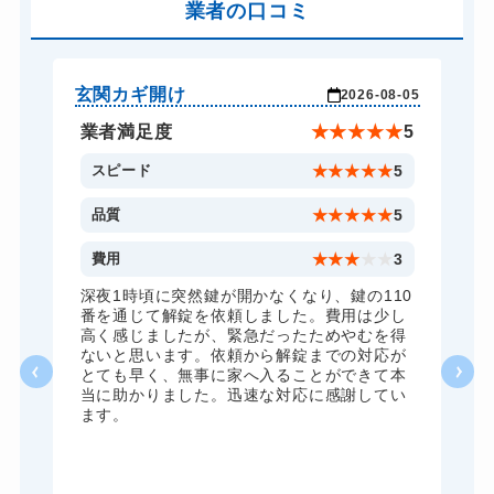
金庫カギ開け
業者の口コミ
14,300円～(税込)
ロッカーカギ開け
8,800円～(税込)
ドアノブカギ開け
10,780円～(税込)
玄関カギ開け
玄
-04
2026-08-05
ドアノブカギ交換
11,000円～(税込)
★
5
業者満足度
★
★
★
★
★
5
5
スピード
★
★
★
★
★
5
5
品質
★
★
★
★
★
5
5
費用
★
★
★
★
★
3
全
深夜1時頃に突然鍵が開かなくなり、鍵の110
諦
番を通じて解錠を依頼しました。費用は少し
く
高く感じましたが、緊急だったためやむを得
か
ないと思います。依頼から解錠までの対応が
た
とても早く、無事に家へ入ることができて本
る
当に助かりました。迅速な対応に感謝してい
ま
ます。
が
グ