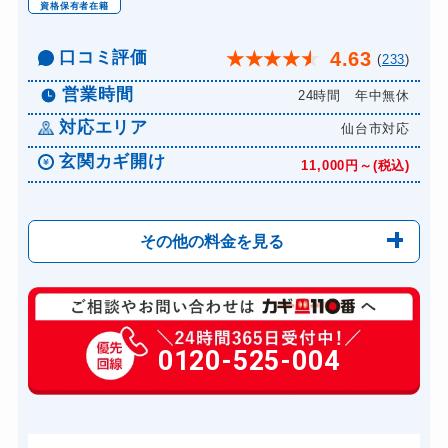
資格保有者在籍
口コミ評価
4.63
★
★
★
★
★
(
233
)
営業時間
24時間 年中無休
対応エリア
仙台市対応
玄関カギ開け
11,000円～(税込)
その他の料金を見る
玄関カギ修理
6,600円～(税込)
玄関カギ交換
0120-525-004
14,300円～(税込)
車カギ開け
13,200円～(税込)
スーツケースカギ開け
8,800円～(税込)