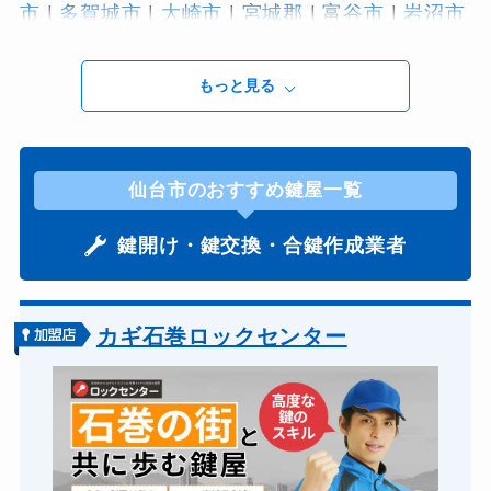
市
|
多賀城市
|
大崎市
|
宮城郡
|
富谷市
|
岩沼市
|
本吉郡
|
東松島市
|
柴田郡
|
栗原市
|
気仙沼市
|
牡鹿郡
|
登米市
|
白石市
|
石巻市
|
角田市
|
遠
もっと見る
田郡
|
黒川郡
仙台市のおすすめ鍵屋一覧
鍵開け・鍵交換・合鍵作成業者
カギ石巻ロックセンター