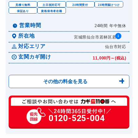
見積り無料
土日祝対応可
24時間受付
24時間駆けつけ
保証あり
資格保有者在籍
営業時間
24時間 年中無休
所在地
i
宮城県仙台市若林区若...
対応エリア
仙台市対応
玄関カギ開け
11,000円～(税込)
その他の料金を見る
玄関カギ修理
6,600円～(税込)
玄関カギ作成
0120-525-004
14,300円～(税込)
玄関カギ交換
14,300円～(税込)
車カギ開け
13,200円～(税込)