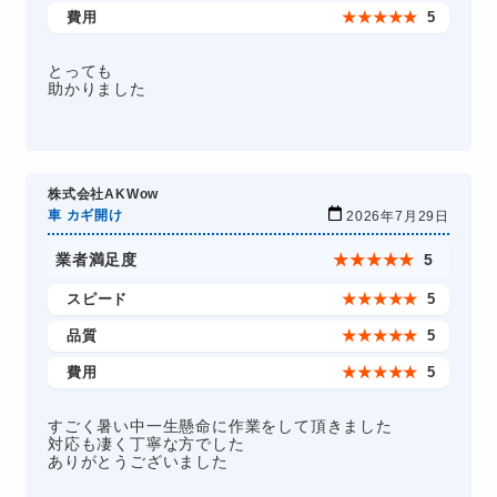
費用
★
★
★
★
★
5
とっても
助かりました
株式会社AKWow
車 カギ開け
2026年7月29日
業者満足度
★
★
★
★
★
5
スピード
★
★
★
★
★
5
品質
★
★
★
★
★
5
費用
★
★
★
★
★
5
すごく暑い中一生懸命に作業をして頂きました
対応も凄く丁寧な方でした
ありがとうございました