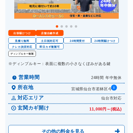
金庫カギ開け
14,300円～(税込)
金庫カギ修理
11,000円～(税込)
金庫カギ交換
11,000円～(税込)
出張駆けつけ
店舗合鍵作成
ロッカーカギ開け
8,800円～(税込)
見積り無料
土日祝対応可
24時間受付
24時間駆けつけ
ドアノブカギ開け
クレカ決済対応
即日カギ複製可
10,780円～(税込)
ディンプルキー複製
ドアノブカギ作成
8,800円～(税込)
※ディンプルキー：表面に複数の小さなくぼみがある鍵
ドアノブカギ交換
11,000円～(税込)
営業時間
24時間 年中無休
所在地
i
宮城県仙台市若林区今...
対応エリア
仙台市対応
玄関カギ開け
11,000円～(税込)
その他の料金を見る