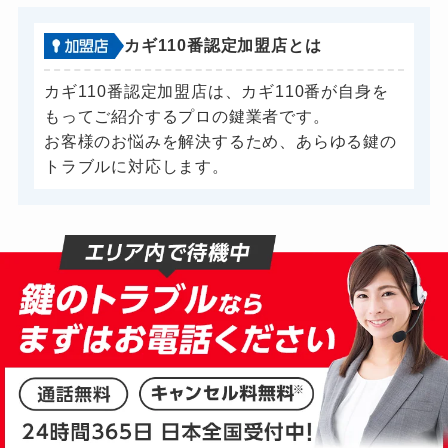
バイクカギ開け
13,200円～(税込)
カギ110番認定加盟店とは
バイクカギ作成
16,500円～(税込)
カギ110番認定加盟店は、カギ110番が自身を
金庫カギ開け
14,300円～(税込)
もってご紹介するプロの鍵業者です。
金庫カギ修理
お客様のお悩みを解決するため、あらゆる鍵の
11,000円～(税込)
トラブルに対応します。
金庫カギ交換
11,000円～(税込)
ロッカーカギ開け
8,800円～(税込)