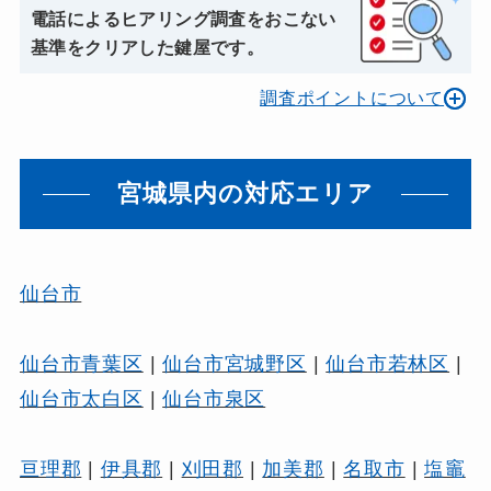
電話によるヒアリング調査をおこない
基準をクリアした鍵屋です。
調査ポイントについて
宮城県内の対応エリア
仙台市
仙台市青葉区
|
仙台市宮城野区
|
仙台市若林区
|
仙台市太白区
|
仙台市泉区
亘理郡
|
伊具郡
|
刈田郡
|
加美郡
|
名取市
|
塩竈