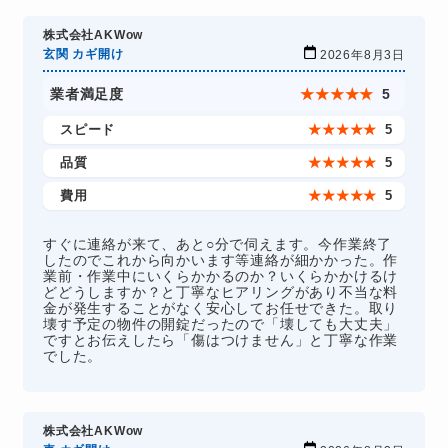
株式会社AKWow
玄関 カギ開け
2026年8月3日
業者満足度
★
★
★
★
★
5
スピード
★
★
★
★
★
5
品質
★
★
★
★
★
5
費用
★
★
★
★
★
5
すぐに連絡が来て、あと○分で伺えます。今作業終了
したのでこれから向かいます等連絡が細かかった。作
業前・作業中にいくらかかるのか？いくらかかけるけ
どどうしますか？と丁寧なヒアリングがあり不当な料
金が発生することがなく安心してお任せできた。取り
壊す予定の物件の開錠だったので「壊しても大丈夫」
ですとお伝えしたら「傷はつけません」と丁寧な作業
でした。
株式会社AKWow