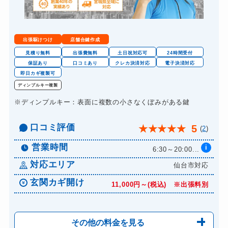
出張駆けつけ
店舗合鍵作成
見積り無料
出張費無料
土日祝対応可
24時間受付
保証あり
口コミあり
クレカ決済対応
電子決済対応
即日カギ複製可
ディンプルキー複製
※ディンプルキー：表面に複数の小さなくぼみがある鍵
口コミ評価
5
★
★
★
★
★
(
2
)
営業時間
i
6:30～20:00...
対応エリア
仙台市対応
玄関カギ開け
11,000円～(税込) ※出張料別
その他の料金を見る