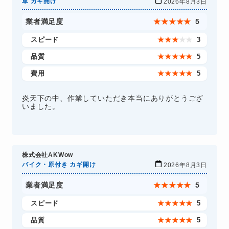
車 カギ開け
2026年8月3日
業者満足度
★
★
★
★
★
5
スピード
★
★
★
★
★
3
品質
★
★
★
★
★
5
費用
★
★
★
★
★
5
炎天下の中、作業していただき本当にありがとうござ
いました。
株式会社AKWow
バイク・原付き カギ開け
2026年8月3日
業者満足度
★
★
★
★
★
5
スピード
★
★
★
★
★
5
品質
★
★
★
★
★
5