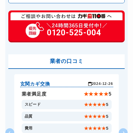
玄関カギ複製
660円(税込)～
玄関カギ開け
0120-525-004
11,000円～(税込)...
玄関カギ作成
14,300円～(税込)
玄関カギ交換
14,300円～(税込)
車カギ開け
業者の口コミ
13,200円～(税込)
バイクカギ開け
13,200円～(税込)
バイクカギ作成
16,500円～(税込)
玄関カギ交換
玄
-30
2024-12-26
金庫カギ開け
14,300円～(税込)
★
5
業者満足度
★
★
★
★
★
5
金庫カギ交換
11,000円～(税込)
5
スピード
★
★
★
★
★
5
5
品質
★
★
★
★
★
5
5
費用
★
★
★
★
★
5