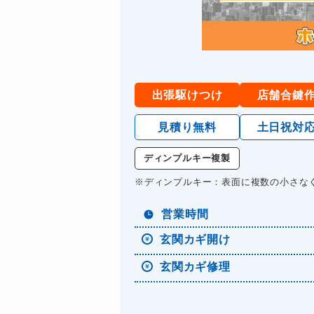
出張駆けつけ
店舗合鍵
見積り無料
土日祝対
ディンプルキー複製
※ディンプルキー：表面に複数の小さな
営業時間
玄関カギ開け
玄関カギ修理