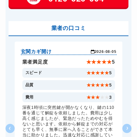
車カギ開け
13,200円～(税込)
スーツケースカギ開け
8,800円～(税込)
金庫カギ開け
業者の口コミ
14,300円～(税込)
ロッカーカギ開け
8,800円～(税込)
ドアノブカギ開け
10,780円～(税込)
玄関カギ開け
玄
-04
2026-08-05
ドアノブカギ交換
11,000円～(税込)
★
5
業者満足度
★
★
★
★
★
5
5
スピード
★
★
★
★
★
5
5
品質
★
★
★
★
★
5
5
費用
★
★
★
★
★
3
全
深夜1時頃に突然鍵が開かなくなり、鍵の110
諦
番を通じて解錠を依頼しました。費用は少し
く
高く感じましたが、緊急だったためやむを得
か
ないと思います。依頼から解錠までの対応が
た
とても早く、無事に家へ入ることができて本
る
当に助かりました。迅速な対応に感謝してい