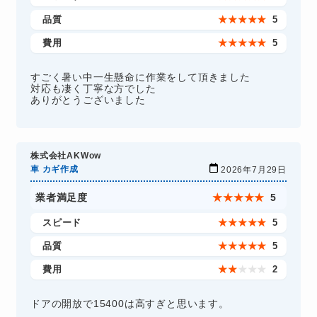
品質
★
★
★
★
★
5
費用
★
★
★
★
★
5
すごく暑い中一生懸命に作業をして頂きました
対応も凄く丁寧な方でした
ありがとうございました
株式会社AKWow
車 カギ作成
2026年7月29日
業者満足度
★
★
★
★
★
5
スピード
★
★
★
★
★
5
品質
★
★
★
★
★
5
費用
★
★
★
★
★
2
ドアの開放で15400は高すぎと思います。