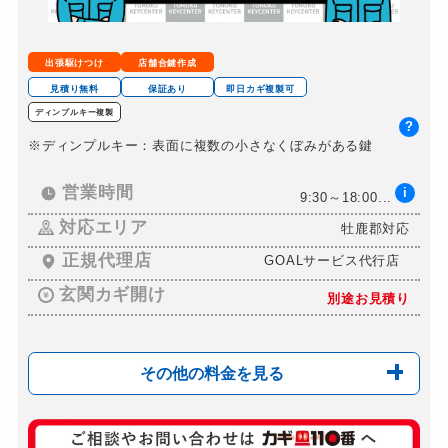
ドアノブカギ開け
別途お見積り
ドアノブカギ作成
別途お見積り
出張駆けつけ
店舗合鍵作成
ドアノブカギ交換
別途お見積り
見積り無料
保証あり
即日カギ複製可
ディンプルキー複製
?
※ディンプルキー：表面に複数の小さなくぼみがある鍵
営業時間
i
9:30～18:00...
対応エリア
牡鹿郡対応
正規代理店
GOALサービス代行店
玄関カギ開け
別途お見積り
その他の料金を見る
玄関カギ複製