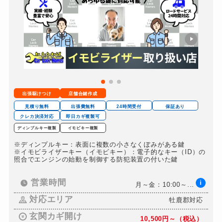
スーツケースカギ開け
9,900円～(税込)
金庫カギ開け
19,800円～(税込)
金庫カギ修理
別途お見積り
ロッカーカギ開け
別途お見積り
ドアノブカギ開け
9,900円～(税込)
出張駆けつけ
店舗合鍵作成
見積り無料
出張費無料
24時間受付
保証あり
クレカ決済対応
即日カギ複製可
ディンプルキー複製
イモビキー複製
※ディンプルキー：表面に複数の小さなくぼみがある鍵
※イモビライザーキー（イモビキー）：電子的なキー（ID）の
照合でエンジンの始動を制御する防犯装置の付いた鍵
営業時間
i
月～金：10:00～...
対応エリア
牡鹿郡対応
玄関カギ開け
10,500円～（税込）