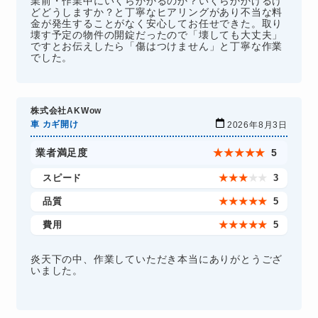
業前・作業中にいくらかかるのか？いくらかかけるけ
どどうしますか？と丁寧なヒアリングがあり不当な料
金が発生することがなく安心してお任せできた。取り
壊す予定の物件の開錠だったので「壊しても大丈夫」
ですとお伝えしたら「傷はつけません」と丁寧な作業
でした。
株式会社AKWow
車 カギ開け
2026年8月3日
業者満足度
★
★
★
★
★
5
スピード
★
★
★
★
★
3
品質
★
★
★
★
★
5
費用
★
★
★
★
★
5
炎天下の中、作業していただき本当にありがとうござ
いました。