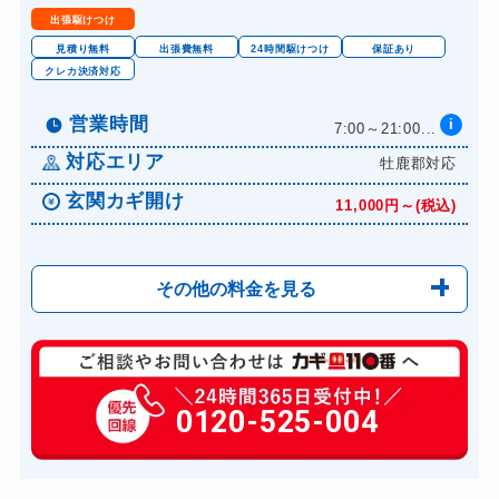
ドアノブカギ交換
11,000円～(税込)
出張駆けつけ
見積り無料
出張費無料
24時間駆けつけ
保証あり
クレカ決済対応
営業時間
i
7:00～21:00...
対応エリア
牡鹿郡対応
玄関カギ開け
11,000円～(税込)
その他の料金を見る
玄関カギ修理
6,600円～(税込)
玄関カギ作成
0120-525-004
14,300円～(税込)
玄関カギ交換
14,300円～(税込)
車カギ開け
13,200円～(税込)