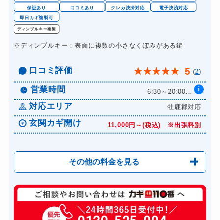
保証あり
口コミあり
クレカ決済対応
電子決済対応
即日カギ複製可
ディンプルキー複製
※ディンプルキー：表面に複数の小さなくぼみがある鍵
口コミ評価
5
★
★
★
★
★
(
2
)
営業時間
i
6:30～20:00...
対応エリア
牡鹿郡対応
玄関カギ開け
11,000円～(税込) ※出張料別
その他の料金を見る
玄関カギ複製
660円(税込)～
玄関カギ開け
11,000円～(税込)...