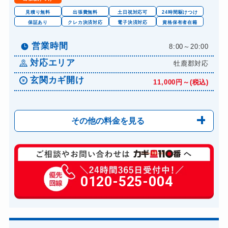
見積り無料
出張費無料
土日祝対応可
24時間駆けつけ
保証あり
クレカ決済対応
電子決済対応
資格保有者在籍
営業時間
8:00～20:00
対応エリア
牡鹿郡対応
玄関カギ開け
11,000円～(税込)
その他の料金を見る
玄関カギ修理
6,600円～(税込)
玄関カギ作成
0120-525-004
14,300円～(税込)
玄関カギ交換
14,300円～(税込)
車カギ開け
13,200円～(税込)