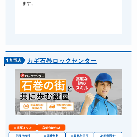
ま
ます。
が
グ
カギ石巻ロックセンター
出張駆けつけ
店舗合鍵作成
見積り無料
出張費無料
土日祝対応可
24時間受付