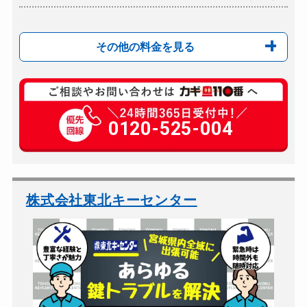
その他の料金を見る
玄関カギ複製
550円(税込)～
玄関カギ開け
0120-525-004
10,500円～（税込）
玄関カギ修理
別途お見積り
玄関カギ作成
別途お見積り
玄関カギ交換
別途お見積り
株式会社東北キーセンター
車カギ開け
16,500円～（税込）...
バイクカギ開け
13,200円～（税込）
バイクカギ作成
別途お見積り
ロッカーカギ開け
別途お見積り