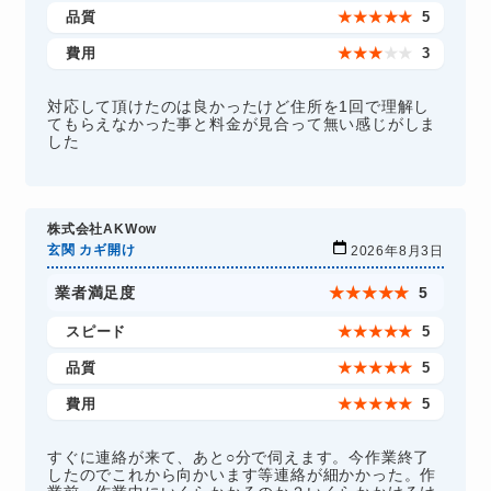
品質
★
★
★
★
★
5
費用
★
★
★
★
★
3
対応して頂けたのは良かったけど住所を1回で理解し
てもらえなかった事と料金が見合って無い感じがしま
した
株式会社AKWow
玄関 カギ開け
2026年8月3日
業者満足度
★
★
★
★
★
5
スピード
★
★
★
★
★
5
品質
★
★
★
★
★
5
費用
★
★
★
★
★
5
すぐに連絡が来て、あと○分で伺えます。今作業終了
したのでこれから向かいます等連絡が細かかった。作