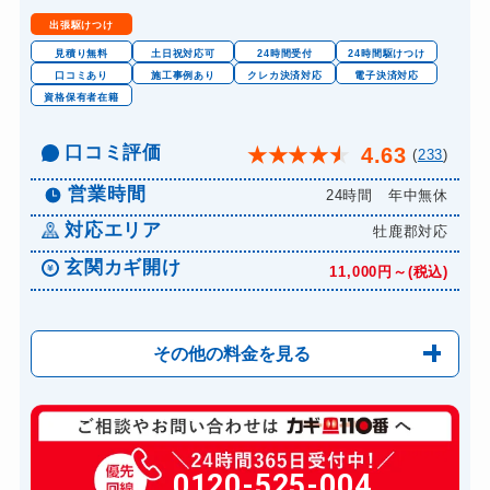
金庫カギ交換
11,000円～(税込)
出張駆けつけ
ロッカーカギ開け
8,800円～(税込)
見積り無料
土日祝対応可
24時間受付
24時間駆けつけ
口コミあり
施工事例あり
クレカ決済対応
電子決済対応
ドアノブカギ開け
10,780円～(税込)
資格保有者在籍
ドアノブカギ作成
8,800円～(税込)
口コミ評価
4.63
★
★
★
★
★
(
233
)
ドアノブカギ交換
11,000円～(税込)
営業時間
24時間 年中無休
対応エリア
牡鹿郡対応
玄関カギ開け
11,000円～(税込)
その他の料金を見る
玄関カギ修理
6,600円～(税込)
玄関カギ交換
0120-525-004
14,300円～(税込)