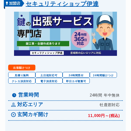
バイクカギ開け
13,200円～(税込)
セキュリティショップ伊達
バイクカギ作成
16,500円～(税込)
スーツケースカギ開け
8,800円～(税込)
金庫カギ開け
14,300円～(税込)
金庫カギ交換
11,000円～(税込)
ロッカーカギ開け
8,800円～(税込)
ドアノブカギ開け
10,780円～(税込)
出張駆けつけ
ドアノブカギ作成
8,800円～(税込)
見積り無料
土日祝対応可
24時間受付
24時間駆けつけ
クレカ決済対応
電子決済対応
即日カギ複製可
ドアノブカギ交換
11,000円～(税込)
営業時間
24時間 年中無休
対応エリア
牡鹿郡対応
玄関カギ開け
11,000円～(税込)