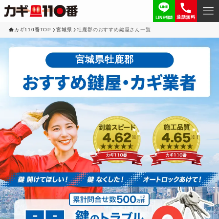
通話無料
カギ110番TOP
宮城県
牡鹿郡のおすすめ鍵屋さん一覧
宮城県牡鹿郡