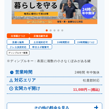
出張駆けつけ
店舗合鍵作成
見積り無料
土日祝対応可
24時間受付
24時間駆けつけ
クレカ決済対応
即日カギ複製可
ディンプルキー複製
※ディンプルキー：表面に複数の小さなくぼみがある鍵
営業時間
24時間 年中無休
対応エリア
牡鹿郡対応
玄関カギ開け
11,000円～(税込)
その他の料金を見る