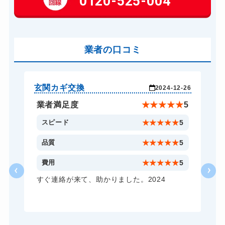
0120-525-004
玄関カギ作成
14,300円～(税込)
玄関カギ交換
14,300円～(税込)
車カギ開け
業者の口コミ
13,200円～(税込)
バイクカギ開け
13,200円～(税込)
バイクカギ作成
16,500円～(税込)
玄関カギ交換
玄
-30
2024-12-26
金庫カギ開け
14,300円～(税込)
★
5
業者満足度
★
★
★
★
★
5
金庫カギ交換
11,000円～(税込)
5
スピード
★
★
★
★
★
5
5
品質
★
★
★
★
★
5
5
費用
★
★
★
★
★
5
すぐ連絡が来て、助かりました。2024