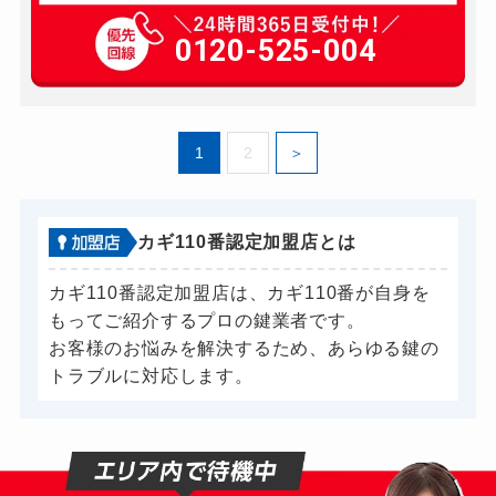
770円(税込)～
玄関カギ開け
0120-525-004
別途お見積り
玄関カギ修理
別途お見積り
玄関カギ作成
別途お見積り
1
2
玄関カギ交換
別途お見積り
車カギ開け
相談可能
バイクカギ開け
相談可能
カギ110番認定加盟店とは
バイクカギ作成
相談可能
カギ110番認定加盟店は、カギ110番が自身を
スーツケースカギ開け
別途お見積り
もってご紹介するプロの鍵業者です。
お客様のお悩みを解決するため、あらゆる鍵の
スーツケースカギ作成
別途お見積り
トラブルに対応します。
金庫カギ開け
別途お見積り
金庫カギ修理
別途お見積り
金庫カギ交換
別途お見積り