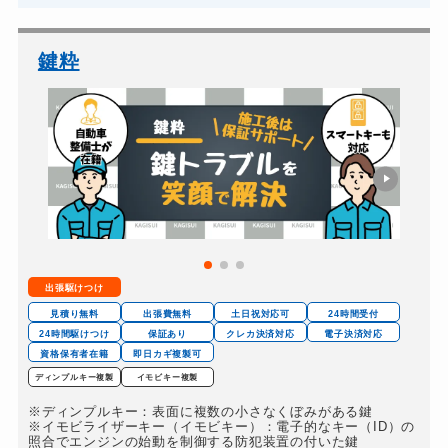
鍵粋
出張駆けつけ
見積り無料
出張費無料
土日祝対応可
24時間受付
24時間駆けつけ
保証あり
クレカ決済対応
電子決済対応
資格保有者在籍
即日カギ複製可
ディンプルキー複製
イモビキー複製
※ディンプルキー：表面に複数の小さなくぼみがある鍵
※イモビライザーキー（イモビキー）：電子的なキー（ID）の
照合でエンジンの始動を制御する防犯装置の付いた鍵