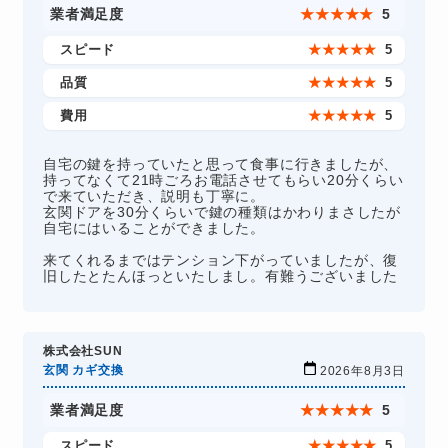
業者満足度
★
★
★
★
★
5
スピード
★
★
★
★
★
5
品質
★
★
★
★
★
5
費用
★
★
★
★
★
5
自宅の鍵を持っていたと思って食事に行きましたが、
持ってなくて21時ごろお電話させてもらい20分くらい
で来ていただき、説明も丁寧に。
玄関ドアを30分くらいで鍵の種類はかわりまさしたが
自宅にはいることができました。
来てくれるまではテンション下がっていましたが、復
旧したとたんほっといたしまし。有難うございました
株式会社SUN
玄関 カギ交換
2026年8月3日
業者満足度
★
★
★
★
★
5
スピード
★
★
★
★
★
5