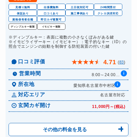
見積り無料
出張費無料
土日祝対応可
24時間受付
保証あり
口コミあり
施工事例あり
クレカ決済対応
資格保有者在籍
即日カギ複製可
ディンプルキー複製
イモビキー複製
※ディンプルキー：表面に複数の小さなくぼみがある鍵
※イモビライザーキー（イモビキー）：電子的なキー（ID）の
照合でエンジンの始動を制御する防犯装置の付いた鍵
口コミ評価
4.71
★
★
★
★
★
(
83
)
営業時間
i
8:00～24:00...
所在地
i
愛知県名古屋市中村区...
対応エリア
名古屋市対応
玄関カギ開け
11,000円～(税込)
その他の料金を見る