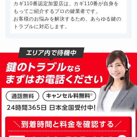
カギ110番認定加盟店は、カギ110番が自身を
バイクカギ作成
16,500円～(税込)
もってご紹介するプロの鍵業者です。
金庫カギ開け
お客様のお悩みを解決するため、あらゆる鍵の
14,300円～(税込)
トラブルに対応します。
金庫カギ修理
11,000円～(税込)
金庫カギ交換
11,000円～(税込)