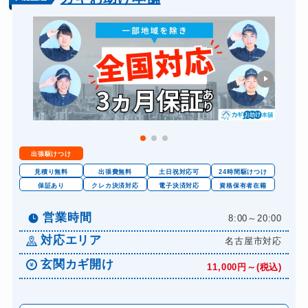
バイクカギ作成
16,500円～(税込)
スーツケースカギ開け
8,800円～(税込)
スーツケースカギ作成
8,800円～(税込)
金庫カギ開け
14,300円～(税込)
金庫カギ修理
11,000円～(税込)
金庫カギ交換
11,000円～(税込)
出張駆けつけ
ロッカーカギ開け
8,800円～(税込)
見積り無料
出張費無料
土日祝対応可
24時間駆けつけ
ドアノブカギ開け
保証あり
クレカ決済対応
電子決済対応
資格保有者在籍
10,780円～(税込)
ドアノブカギ作成
8,800円～(税込)
営業時間
8:00～20:00
ドアノブカギ交換
11,000円～(税込)
対応エリア
名古屋市対応
玄関カギ開け
11,000円～(税込)