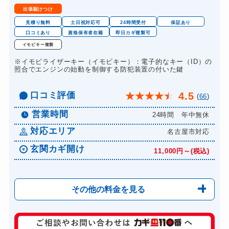
出張駆けつけ
ドアノブカギ作成
8,800円～(税込)
見積り無料
土日祝対応可
24時間受付
保証あり
ドアノブカギ交換
口コミあり
資格保有者在籍
即日カギ複製可
11,000円～(税込)
イモビキー複製
※イモビライザーキー（イモビキー）：電子的なキー（ID）の
照合でエンジンの始動を制御する防犯装置の付いた鍵
口コミ評価
4.5
★
★
★
★
★
(
66
)
営業時間
24時間 年中無休
対応エリア
名古屋市対応
玄関カギ開け
11,000円～(税込)
その他の料金を見る
玄関カギ修理
6,600円～(税込)