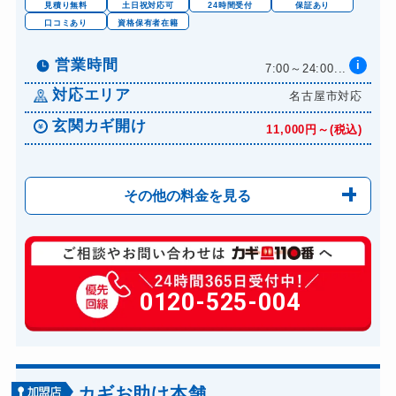
見積り無料
土日祝対応可
24時間受付
保証あり
口コミあり
資格保有者在籍
営業時間
i
7:00～24:00...
対応エリア
名古屋市対応
玄関カギ開け
11,000円～(税込)
その他の料金を見る
玄関カギ修理
6,600円～(税込)
玄関カギ作成
0120-525-004
14,300円～(税込)
玄関カギ交換
14,300円～(税込)
車カギ開け
13,200円～(税込)
バイクカギ開け
13,200円～(税込)
カギお助け本舗