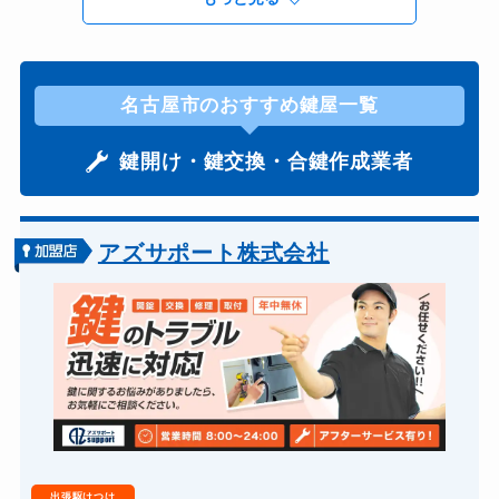
あま市
|
みよし市
|
一宮市
|
丹羽郡（大口町・扶
桑町）
|
刈谷市
|
北名古屋市
|
北設楽郡（設楽
町・東栄町・豊根村）
|
半田市
|
大府市
|
安城市
名古屋市のおすすめ鍵屋一覧
|
小牧市
|
尾張旭市
|
岡崎市
|
岩倉市
|
常滑市
|
鍵開け・鍵交換・合鍵作成業者
弥富市
|
愛知郡（東郷町）
|
愛西市
|
新城市
|
日
進市
|
春日井市
|
東海市
|
江南市
|
津島市
|
海部
郡（大治町・蟹江町・飛島村）
|
清須市
|
瀬戸市
アズサポート株式会社
|
犬山市
|
田原市
|
知多市
|
知多郡（阿久比町・
東浦町・南知多町・美浜町・武豊町）
|
知立市
|
碧南市
|
稲沢市
|
蒲郡市
|
西尾市
|
西春日井郡
（豊山町）
|
豊川市
|
豊明市
|
豊橋市
|
豊田市
|
長久手市
|
額田郡（幸田町）
|
高浜市
出張駆けつけ