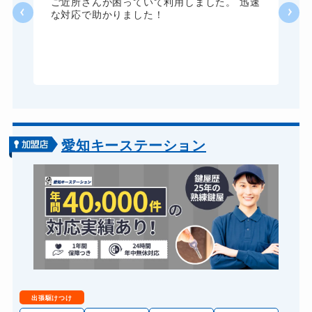
い
ご近所さんが困っていて利用しました。 迅速
な対応で助かりました！
ドアノブカギ交換
11,000円～(税込)
愛知キーステーション
出張駆けつけ