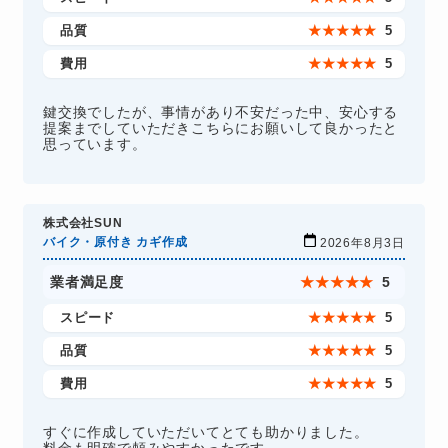
品質
★
★
★
★
★
5
費用
★
★
★
★
★
5
鍵交換でしたが、事情があり不安だった中、安心する
提案までしていただきこちらにお願いして良かったと
思っています。
株式会社SUN
バイク・原付き カギ作成
2026年8月3日
業者満足度
★
★
★
★
★
5
スピード
★
★
★
★
★
5
品質
★
★
★
★
★
5
費用
★
★
★
★
★
5
すぐに作成していただいてとても助かりました。
料金も明確で頼みやすかったです。