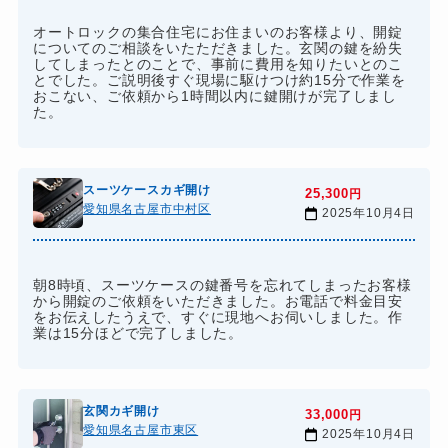
オートロックの集合住宅にお住まいのお客様より、開錠
についてのご相談をいたただきました。玄関の鍵を紛失
してしまったとのことで、事前に費用を知りたいとのこ
とでした。ご説明後すぐ現場に駆けつけ約15分で作業を
おこない、ご依頼から1時間以内に鍵開けが完了しまし
た。
スーツケースカギ開け
25,300
円
愛知県名古屋市中村区
2025年10月4日
朝8時頃、スーツケースの鍵番号を忘れてしまったお客様
から開錠のご依頼をいただきました。お電話で料金目安
をお伝えしたうえで、すぐに現地へお伺いしました。作
業は15分ほどで完了しました。
玄関カギ開け
33,000
円
愛知県名古屋市東区
2025年10月4日