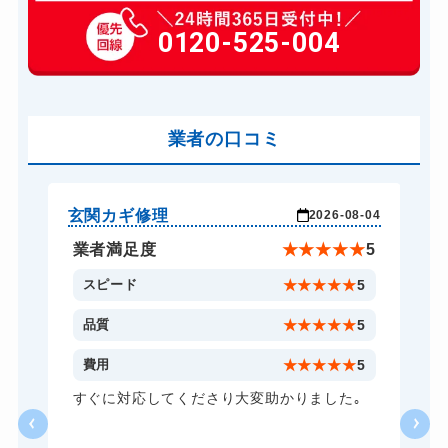
玄関カギ作成
0120-525-004
14,300円～(税込)
玄関カギ交換
14,300円～(税込)
車カギ開け
13,200円～(税込)
バイクカギ開け
業者の口コミ
13,200円～(税込)
バイクカギ作成
16,500円～(税込)
スーツケースカギ開け
8,800円～(税込)
玄関カギ修理
玄
-24
2026-08-04
スーツケースカギ作成
8,800円～(税込)
★
5
業者満足度
★
★
★
★
★
5
金庫カギ開け
14,300円～(税込)
5
スピード
★
★
★
★
★
5
金庫カギ修理
11,000円～(税込)
5
品質
★
★
★
★
★
5
金庫カギ交換
11,000円～(税込)
5
費用
★
★
★
★
★
5
ロッカーカギ開け
8,800円～(税込)
し
すぐに対応してくださり大変助かりました｡
い
ドアノブカギ開け
10,780円～(税込)
る