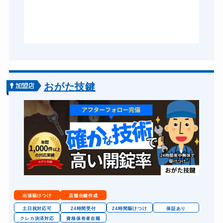
ドアノブカギ作成
8,800円～(税込)
ら
あ
ドアノブカギ交換
11,000円～(税込)
おがた技鍵
出張駆けつけ
店舗合鍵作成
土日祝対応可
24時間受付
24時間駆けつけ
保証あり
クレカ決済対応
資格保有者在籍