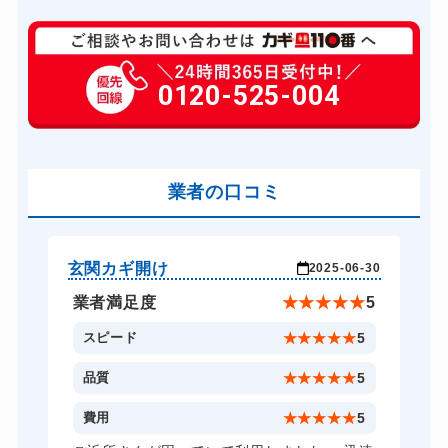
玄関カギ修理
8,800円～(税込)
玄関カギ作成
0120-525-004
3,300円～(税込)
玄関カギ交換
18,700円～(税込)
車カギ開け
11,000円～(税込)
バイクカギ開け
業者の口コミ
9,900円～(税込)
バイクカギ作成
11,000円～(税込)
スーツケースカギ開け
8,250円～(税込)
玄関カギ開け
玄
-23
2025-06-30
金庫カギ開け
5,500円～(税込)
★
5
業者満足度
★
★
★
★
★
5
金庫カギ修理
11,000円～(税込)
5
スピード
★
★
★
★
★
5
金庫カギ交換
11,000円～(税込)
5
品質
★
★
★
★
★
5
ロッカーカギ開け
11,000円～(税込)
5
費用
★
★
★
★
★
5
ドアノブカギ開け
10,780円～(税込)