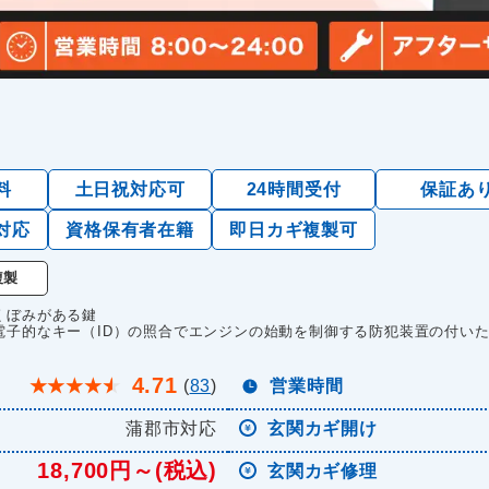
料
土日祝対応可
24時間受付
保証あ
対応
資格保有者在籍
即日カギ複製可
複製
くぼみがある鍵
電子的なキー（ID）の照合でエンジンの始動を制御する防犯装置の付い
4.71
★
★
★
★
★
(
83
)
営業時間
蒲郡市対応
玄関カギ開け
18,700円～(税込)
玄関カギ修理