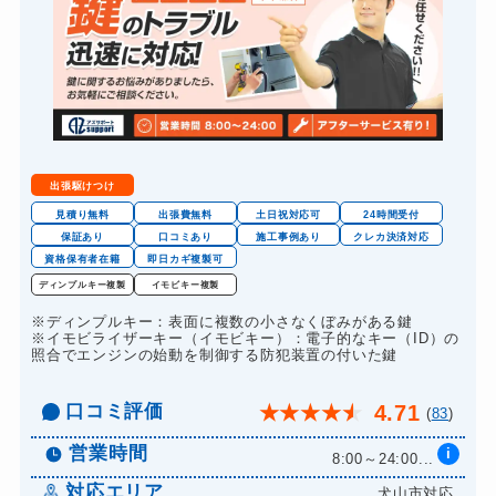
出張駆けつけ
見積り無料
出張費無料
土日祝対応可
24時間受付
保証あり
口コミあり
施工事例あり
クレカ決済対応
資格保有者在籍
即日カギ複製可
ディンプルキー複製
イモビキー複製
※ディンプルキー：表面に複数の小さなくぼみがある鍵
※イモビライザーキー（イモビキー）：電子的なキー（ID）の
照合でエンジンの始動を制御する防犯装置の付いた鍵
口コミ評価
4.71
★
★
★
★
★
(
83
)
営業時間
i
8:00～24:00...
対応エリア
犬山市対応