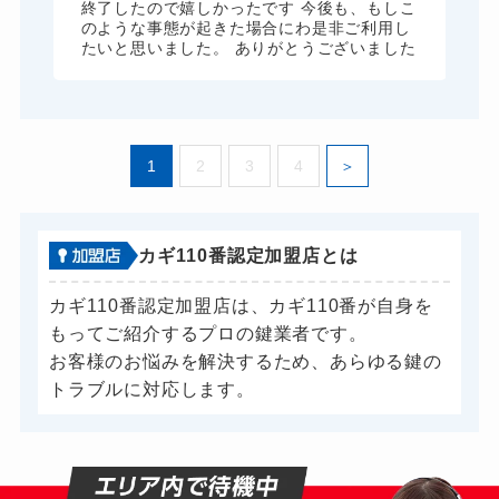
終了したので嬉しかったです 今後も、もしこ
ドアノブカギ交換
11,000円～(税込)
のような事態が起きた場合にわ是非ご利用し
たいと思いました。 ありがとうございました
1
2
3
4
カギ110番認定加盟店とは
カギ110番認定加盟店は、カギ110番が自身を
もってご紹介するプロの鍵業者です。
お客様のお悩みを解決するため、あらゆる鍵の
トラブルに対応します。