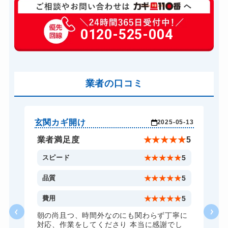
玄関カギ開け
11,000円～(税込)
玄関カギ作成
0120-525-004
14,300円～(税込)
玄関カギ交換
14,300円～(税込)
車カギ開け
13,200円～(税込)
バイクカギ開け
業者の口コミ
13,200円～(税込)
バイクカギ作成
16,500円～(税込)
金庫カギ開け
14,300円～(税込)
玄関カギ開け
玄
-04
2025-05-13
金庫カギ交換
11,000円～(税込)
★
5
業者満足度
★
★
★
★
★
5
5
スピード
★
★
★
★
★
5
5
品質
★
★
★
★
★
5
3
費用
★
★
★
★
★
5
た
朝の尚且つ、時間外なのにも関わらず丁寧に
交
対応、作業をしてくださり 本当に感謝でし