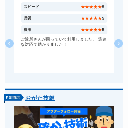
金庫カギ修理
11,000円～(税込)
5
スピード
★
★
★
★
★
5
金庫カギ交換
11,000円～(税込)
5
品質
★
★
★
★
★
5
ロッカーカギ開け
11,000円～(税込)
5
費用
★
★
★
★
★
5
ドアノブカギ開け
10,780円～(税込)
い
ご近所さんが困っていて利用しました。 迅速
な対応で助かりました！
ドアノブカギ交換
11,000円～(税込)
おがた技鍵