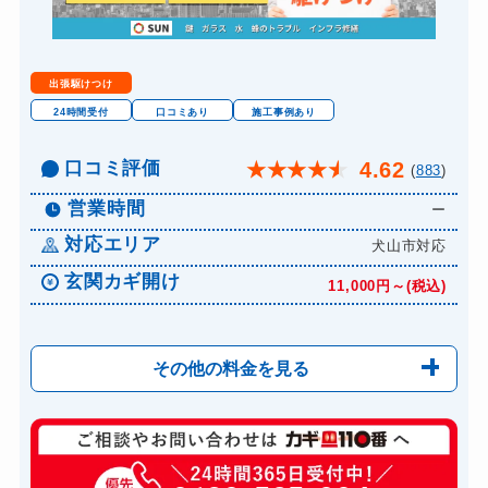
金庫カギ開け
3,300円～(税込)
金庫カギ修理
―
出張駆けつけ
金庫カギ交換
―
24時間受付
口コミあり
施工事例あり
ロッカーカギ開け
6,600円～(税込)
口コミ評価
4.62
★
★
★
★
★
(
883
)
ドアノブカギ開け
―
営業時間
ー
ドアノブカギ作成
―
対応エリア
犬山市対応
ドアノブカギ交換
―
玄関カギ開け
11,000円～(税込)
その他の料金を見る
玄関カギ修理
6,600円～(税込)
玄関カギ作成