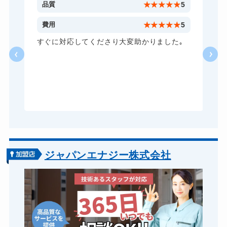
11,000円～(税込)
5
品質
★
★
★
★
★
5
金庫カギ交換
11,000円～(税込)
5
費用
★
★
★
★
★
5
ロッカーカギ開け
8,800円～(税込)
し
すぐに対応してくださり大変助かりました｡
い
ドアノブカギ開け
10,780円～(税込)
る
ドアノブカギ作成
8,800円～(税込)
ら
あ
ドアノブカギ交換
11,000円～(税込)
ジャパンエナジー株式会社