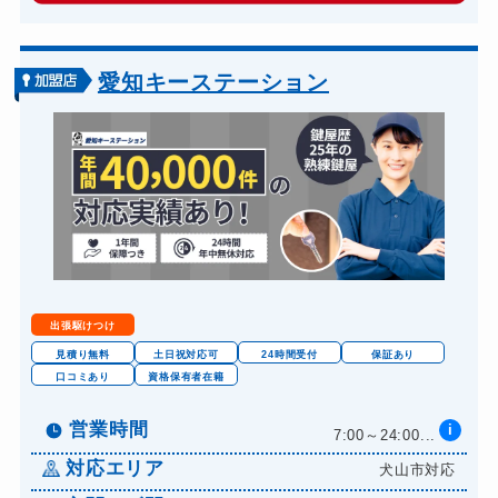
車カギ開け
13,200円～(税込)
バイクカギ開け
13,200円～(税込)
愛知キーステーション
バイクカギ作成
16,500円～(税込)
スーツケースカギ開け
8,800円～(税込)
スーツケースカギ作成
8,800円～(税込)
金庫カギ開け
14,300円～(税込)
金庫カギ修理
11,000円～(税込)
金庫カギ交換
11,000円～(税込)
出張駆けつけ
ロッカーカギ開け
8,800円～(税込)
見積り無料
土日祝対応可
24時間受付
保証あり
口コミあり
資格保有者在籍
ドアノブカギ開け
10,780円～(税込)
ドアノブカギ作成
営業時間
i
8,800円～(税込)
7:00～24:00...
ドアノブカギ交換
対応エリア
犬山市対応
11,000円～(税込)