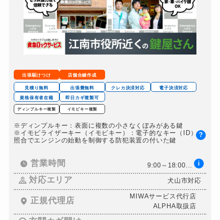
出張駆けつけ
店舗合鍵作成
見積り無料
出張費無料
クレカ決済対応
電子決済対応
資格保有者在籍
即日カギ複製可
ディンプルキー複製
イモビキー複製
※ディンプルキー：表面に複数の小さなくぼみがある鍵
※イモビライザーキー（イモビキー）：電子的なキー（ID）の
?
照合でエンジンの始動を制御する防犯装置の付いた鍵
営業時間
i
9:00～18:00...
対応エリア
犬山市対応
MIWAサービス代行店
正規代理店
ALPHA取扱店