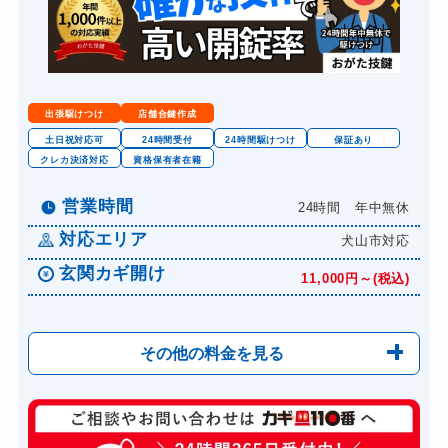
出張駆けつけ
店舗合鍵作成
土日祝対応可
24時間受付
24時間駆けつけ
保証あり
クレカ決済対応
資格保有者在籍
営業時間
24時間 年中無休
対応エリア
犬山市対応
玄関カギ開け
11,000円～(税込)
その他の料金を見る
玄関カギ開け
11,000円～(税込)