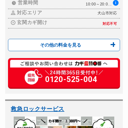
営業時間
i
10:00～20:0...
対応エリア
犬山市対応
玄関カギ開け
対応不可
その他の料金を見る
玄関カギ修理
11,000円～(税込)
玄関カギ交換
0120-525-004
22,000円～(税込)
救急ロックサービス