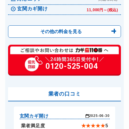
玄関カギ開け
11,000円～(税込)
その他の料金を見る
玄関カギ修理
8,800円～(税込)
玄関カギ作成
0120-525-004
3,300円～(税込)
玄関カギ交換
18,700円～(税込)
車カギ開け
11,000円～(税込)
バイクカギ開け
業者の口コミ
9,900円～(税込)
バイクカギ作成
11,000円～(税込)
スーツケースカギ開け
8,250円～(税込)
玄関カギ開け
玄
-23
2025-06-30
金庫カギ開け
5,500円～(税込)
★
5
業者満足度
★
★
★
★
★
5