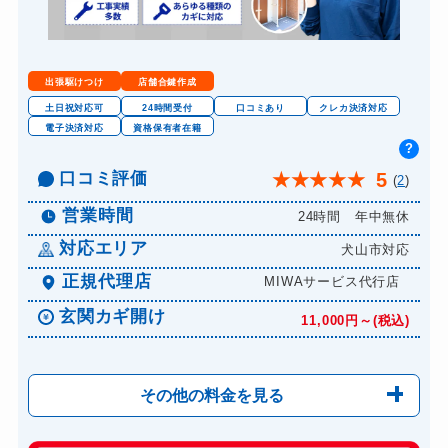
金庫カギ修理
11,000円～(税込)
金庫カギ交換
11,000円～(税込)
出張駆けつけ
店舗合鍵作成
ロッカーカギ開け
8,800円～(税込)
土日祝対応可
24時間受付
口コミあり
クレカ決済対応
電子決済対応
資格保有者在籍
ドアノブカギ開け
10,780円～(税込)
?
ドアノブカギ作成
口コミ評価
8,800円～(税込)
5
★
★
★
★
★
(
2
)
ドアノブカギ交換
11,000円～(税込)
営業時間
24時間 年中無休
対応エリア
犬山市対応
正規代理店
MIWAサービス代行店
玄関カギ開け
11,000円～(税込)
その他の料金を見る