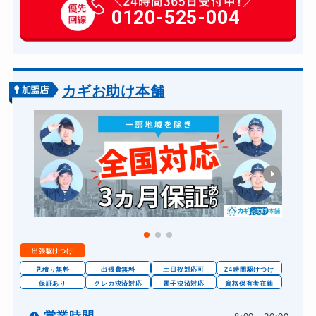
玄関カギ修理
0120-525-004
6,600円～(税込)
玄関カギ作成
14,300円～(税込)
玄関カギ交換
14,300円～(税込)
車カギ開け
13,200円～(税込)
カギお助け本舗
バイクカギ開け
13,200円～(税込)
バイクカギ作成
16,500円～(税込)
金庫カギ開け
14,300円～(税込)
金庫カギ修理
11,000円～(税込)
金庫カギ交換
11,000円～(税込)
出張駆けつけ
見積り無料
出張費無料
土日祝対応可
24時間駆けつけ
保証あり
クレカ決済対応
電子決済対応
資格保有者在籍