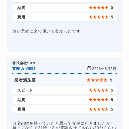
品質
★
★
★
★
★
5
費用
★
★
★
★
★
5
良い業者に来て頂いて良かったです
株式会社SUN
玄関 カギ開け
2026年8月3日
業者満足度
★
★
★
★
★
5
スピード
★
★
★
★
★
5
品質
★
★
★
★
★
5
費用
★
★
★
★
★
5
自宅の鍵を持っていたと思って食事に行きましたが、
持ってなくて21時ごろお電話させてもらい20分くらい