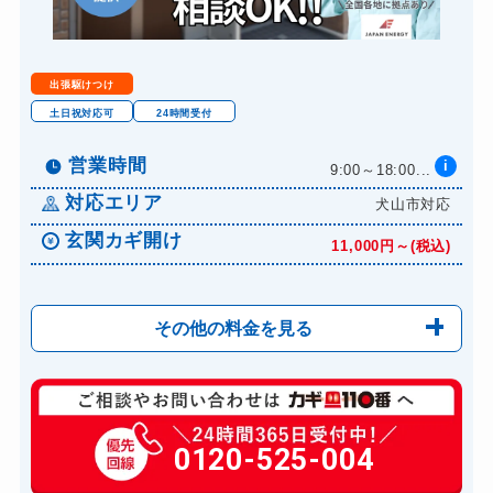
出張駆けつけ
土日祝対応可
24時間受付
営業時間
i
9:00～18:00...
対応エリア
犬山市対応
玄関カギ開け
11,000円～(税込)
その他の料金を見る
玄関カギ修理
6,600円～(税込)
玄関カギ作成
0120-525-004
14,300円～(税込)
玄関カギ交換
14,300円～(税込)