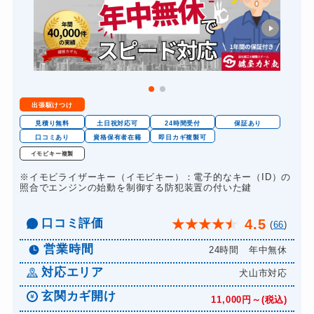
金庫カギ開け
14,300円～(税込)
金庫カギ交換
11,000円～(税込)
ロッカーカギ開け
8,800円～(税込)
ドアノブカギ開け
10,780円～(税込)
出張駆けつけ
ドアノブカギ作成
8,800円～(税込)
見積り無料
土日祝対応可
24時間受付
保証あり
ドアノブカギ交換
口コミあり
資格保有者在籍
即日カギ複製可
11,000円～(税込)
イモビキー複製
※イモビライザーキー（イモビキー）：電子的なキー（ID）の
照合でエンジンの始動を制御する防犯装置の付いた鍵
口コミ評価
4.5
★
★
★
★
★
(
66
)
営業時間
24時間 年中無休
対応エリア
犬山市対応
玄関カギ開け
11,000円～(税込)