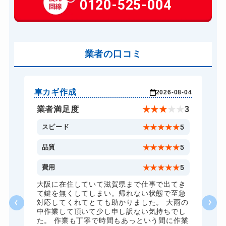
0120-525-004
14,300円～(税込)
玄関カギ交換
14,300円～(税込)
車カギ開け
13,200円～(税込)
バイクカギ開け
業者の口コミ
13,200円～(税込)
バイクカギ作成
16,500円～(税込)
スーツケースカギ開け
8,800円～(税込)
車カギ作成
バ
-03
2026-08-04
スーツケースカギ作成
8,800円～(税込)
★
5
業者満足度
★
★
★
★
★
3
金庫カギ開け
14,300円～(税込)
5
スピード
★
★
★
★
★
5
金庫カギ修理
11,000円～(税込)
5
品質
★
★
★
★
★
5
金庫カギ交換
11,000円～(税込)
5
費用
★
★
★
★
★
5
ロッカーカギ開け
8,800円～(税込)
、
大阪に在住していて滋賀県まで仕事で出てき
願
て鍵を無くしてしまい。帰れない状態で至急
ドアノブカギ開け
10,780円～(税込)
対応してくれてとても助かりました。 大雨の
中作業して頂いて少し申し訳ない気持ちでし
ドアノブカギ作成
8,800円～(税込)
た。 作業も丁寧で時間もあっという間に作業