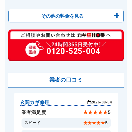
その他の料金を見る
玄関カギ修理
6,600円～(税込)
玄関カギ作成
0120-525-004
14,300円～(税込)
玄関カギ交換
14,300円～(税込)
車カギ開け
13,200円～(税込)
バイクカギ開け
業者の口コミ
13,200円～(税込)
バイクカギ作成
16,500円～(税込)
スーツケースカギ開け
8,800円～(税込)
玄関カギ修理
玄
-24
2026-08-04
スーツケースカギ作成
8,800円～(税込)
★
5
業者満足度
★
★
★
★
★
5
金庫カギ開け
14,300円～(税込)
5
スピード
★
★
★
★
★
5
金庫カギ修理