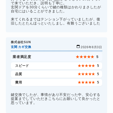
で来ていただき、説明も丁寧に。
玄関ドアを30分くらいで鍵の種類はかわりまさしたが
自宅にはいることができました。
来てくれるまではテンション下がっていましたが、復
旧したとたんほっといたしまし。有難うございました
株式会社SUN
玄関 カギ交換
2026年8月3日
業者満足度
★
★
★
★
★
5
スピード
★
★
★
★
★
5
品質
★
★
★
★
★
5
費用
★
★
★
★
★
5
鍵交換でしたが、事情があり不安だった中、安心する
提案までしていただきこちらにお願いして良かったと
思っています。