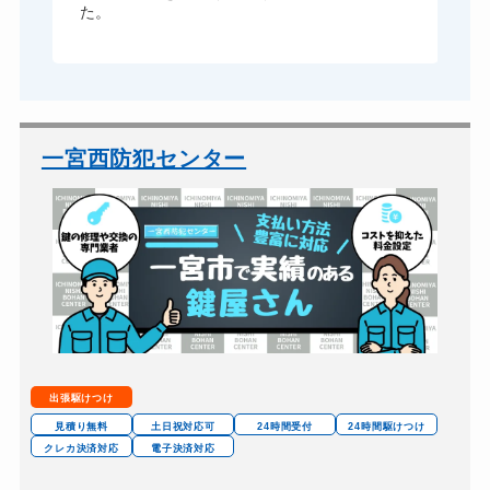
寧
た。
一宮西防犯センター
出張駆けつけ
見積り無料
土日祝対応可
24時間受付
24時間駆けつけ
クレカ決済対応
電子決済対応