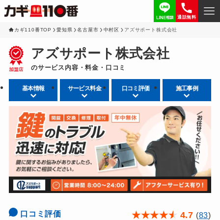
通話無料
カギ110番TOP
愛知県
名古屋市
中村区
アズサポート株式会社
アズサポート株式会社
のサービス内容・料金・口コミ
基本情報
サービス料金
口コミ評価
施工事例
口コミ評価
★
★
★
★
★
4.7
(
83
)