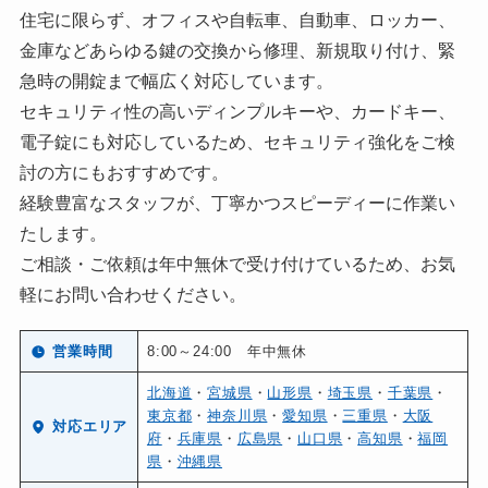
住宅に限らず、オフィスや自転車、自動車、ロッカー、
金庫などあらゆる鍵の交換から修理、新規取り付け、緊
急時の開錠まで幅広く対応しています。
セキュリティ性の高いディンプルキーや、カードキー、
電子錠にも対応しているため、セキュリティ強化をご検
討の方にもおすすめです。
経験豊富なスタッフが、丁寧かつスピーディーに作業い
たします。
ご相談・ご依頼は年中無休で受け付けているため、お気
軽にお問い合わせください。
営業時間
8:00～24:00 年中無休
北海道
・
宮城県
・
山形県
・
埼玉県
・
千葉県
・
東京都
・
神奈川県
・
愛知県
・
三重県
・
大阪
対応エリア
府
・
兵庫県
・
広島県
・
山口県
・
高知県
・
福岡
県
・
沖縄県