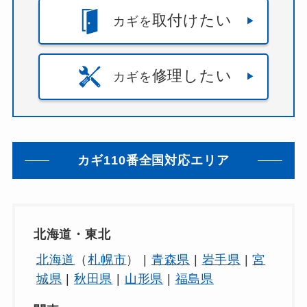
区
・
横浜市鶴見区
・
相模原市
・
相模原市中央区
・
取付けたい
カギを
相模原市南区
・
相模原市緑区
）
愛知県
（
あま市
・
一宮市
・
丹羽郡
・
刈谷市
・
北
名古屋市
・
半田市
・
名古屋市
・
名古屋市中区
・
名
修理したい
カギを
古屋市北区
・
名古屋市千種区
・
名古屋市南区
・
名
古屋市東区
・
名古屋市港区
・
名古屋市緑区
・
名古
屋市西区
・
名古屋市中村区
・
名古屋市昭和区
・
名
古屋市瑞穂区
・
名古屋市熱田区
・
名古屋市中川
区
・
名古屋市守山区
・
名古屋市名東区
・
名古屋市
カギ110番全国対応エリア
天白区
・
大府市
・
小牧市
・
尾張旭市
・
岩倉市
・
常
滑市
・
弥富市
・
愛知郡
・
愛西市
・
日進市
・
春日井
市
・
東海市
・
江南市
・
津島市
・
海部郡
・
清須市
・
瀬戸市
・
犬山市
・
知多市
・
知多郡
・
知立市
・
碧南
北海道・東北
市
・
稲沢市
・
西春日井郡
・
豊明市
・
長久手市
・
高
北海道
（
札幌市
） |
青森県
|
岩手県
|
宮
浜市
）
城県
|
秋田県
|
山形県
|
福島県
三重県
（
いなべ市
・
三重郡
・
員弁郡
・
桑名市
・
桑名郡
）