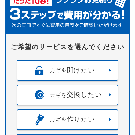
市
・
勝浦市
・
匝瑳市
・
千葉市
・
千葉市中央区
・
千
葉市緑区
・
千葉市花見川区
・
千葉市稲毛区
・
千葉
市若葉区
・
千葉市美浜区
・
市川市
・
松戸市
・
浦安
市
・
習志野市
・
船橋市
）
東京都
（
中央区
・
北区
・
千代田区
・
港区
・
新宿
ご希望のサービスを選んでください
区
・
文京区
・
台東区
・
墨田区
・
江東区
・
品川区
・
目黒区
・
大田区
・
世田谷区
・
渋谷区
・
中野区
・
杉
並区
・
豊島区
・
荒川区
・
板橋区
・
練馬区
・
足立
開けたい
カギを
区
・
葛飾区
・
江戸川区
）
神奈川県
（
川崎市
・
川崎市中原区
・
川崎市多摩
区
・
川崎市宮前区
・
川崎市川崎区
・
川崎市幸区
・
交換したい
カギを
川崎市高津区
・
川崎市麻生区
・
横浜市
・
横浜市中
区
・
横浜市保土ケ谷区
・
横浜市南区
・
横浜市戸塚
区
・
横浜市旭区
・
横浜市栄区
・
横浜市泉区
・
横浜
作りたい
市港北区
・
横浜市港南区
・
横浜市瀬谷区
・
横浜市
カギを
磯子区
・
横浜市神奈川区
・
横浜市緑区
・
横浜市西
区
・
横浜市都筑区
・
横浜市金沢区
・
横浜市青葉