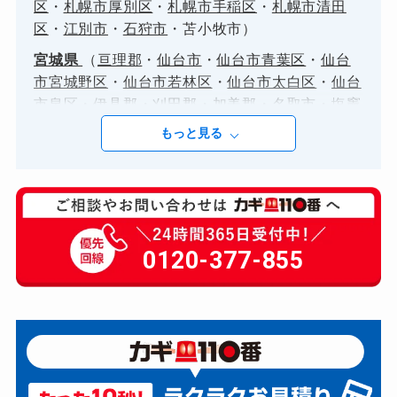
区
・
札幌市厚別区
・
札幌市手稲区
・
札幌市清田
区
・
江別市
・
石狩市
・
苫小牧市
）
宮城県
（
亘理郡
・
仙台市
・
仙台市青葉区
・
仙台
市宮城野区
・
仙台市若林区
・
仙台市太白区
・
仙台
市泉区
・
伊具郡
・
刈田郡
・
加美郡
・
名取市
・
塩竈
市
・
多賀城市
・
大崎市
・
宮城郡
・
富谷市
・
岩沼
もっと見る
市
・
本吉郡
・
東松島市
・
柴田郡
・
栗原市
・
気仙沼
市
・
牡鹿郡
・
登米市
・
白石市
・
石巻市
・
角田市
・
遠田郡
・
黒川郡
）
山形県
（
天童市
・
山形市
）
埼玉県
（
さいたま市
・
さいたま市中央区
・
さい
0120-377-855
たま市北区
・
さいたま市南区
・
さいたま市大宮
区
・
さいたま市西区
・
さいたま市見沼区
・
さいた
ま市桜区
・
さいたま市浦和区
・
さいたま市緑区
・
さいたま市岩槻区
・
和光市
・
川口市
・
志木市
・
戸
田市
・
新座市
・
朝霞市
・
蕨市
）
千葉県
（
いすみ市
・
佐倉市
・
八千代市
・
八街