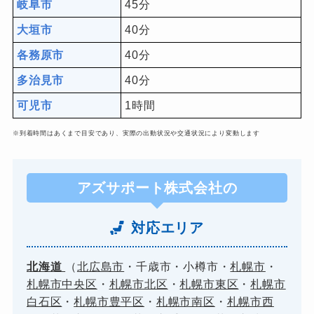
岐阜市
45分
大垣市
40分
各務原市
40分
多治見市
40分
可児市
1時間
※到着時間はあくまで目安であり、実際の出動状況や交通状況により変動します
アズサポート株式会社の
対応エリア
北海道
（
北広島市
・
千歳市
・
小樽市
・
札幌市
・
札幌市中央区
・
札幌市北区
・
札幌市東区
・
札幌市
白石区
・
札幌市豊平区
・
札幌市南区
・
札幌市西