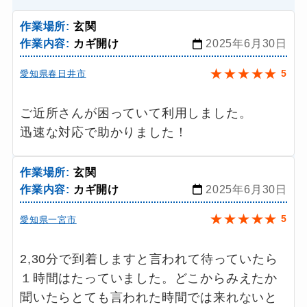
作業場所:
玄関
作業内容:
カギ開け
2025年6月30日
★
★
★
★
★
5
愛知県春日井市
ご近所さんが困っていて利用しました。
迅速な対応で助かりました！
作業場所:
玄関
作業内容:
カギ開け
2025年6月30日
★
★
★
★
★
5
愛知県一宮市
2,30分で到着しますと言われて待っていたら
１時間はたっていました。どこからみえたか
聞いたらとても言われた時間では来れないと