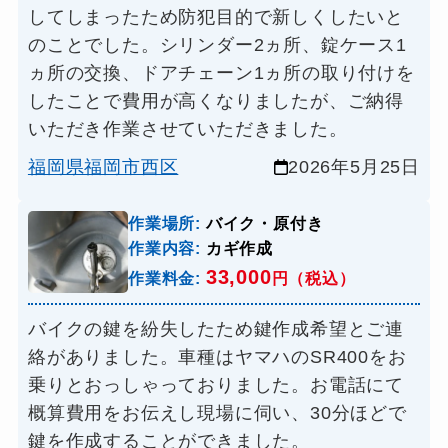
してしまったため防犯目的で新しくしたいと
のことでした。シリンダー2ヵ所、錠ケース1
ヵ所の交換、ドアチェーン1ヵ所の取り付けを
したことで費用が高くなりましたが、ご納得
いただき作業させていただきました。
福岡県福岡市西区
2026年5月25日
作業場所:
バイク・原付き
作業内容:
カギ作成
33,000
作業料金:
円（税込）
バイクの鍵を紛失したため鍵作成希望とご連
絡がありました。車種はヤマハのSR400をお
乗りとおっしゃっておりました。お電話にて
概算費用をお伝えし現場に伺い、30分ほどで
鍵を作成することができました。