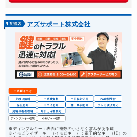
5,500円～(税込)
玄関カギ作成
別途お見積り
玄関カギ交換
8,800円～(税込)
アズサポート株式会社
車カギ開け
5,500円～(税込)
バイクカギ開け
5,500円～(税込)
バイクカギ作成
別途お見積り
金庫カギ開け
5,500円～(税込)
ロッカーカギ開け
6,600円～(税込)
出張駆けつけ
見積り無料
出張費無料
土日祝対応可
24時間受付
保証あり
口コミあり
施工事例あり
クレカ決済対応
資格保有者在籍
即日カギ複製可
ディンプルキー複製
イモビキー複製
※ディンプルキー：表面に複数の小さなくぼみがある鍵
※イモビライザーキー（イモビキー）：電子的なキー（ID）の