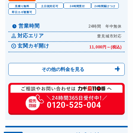
見積り無料
土日祝対応可
24時間受付
24時間駆けつけ
即日カギ複製可
営業時間
24時間 年中無休
対応エリア
豊見城市対応
玄関カギ開け
11,000円～(税込)
その他の料金を見る
玄関カギ修理
6,600円～(税込)
玄関カギ作成
0120-525-004
14,300円～(税込)
玄関カギ交換
14,300円～(税込)
車カギ開け
13,200円～(税込)