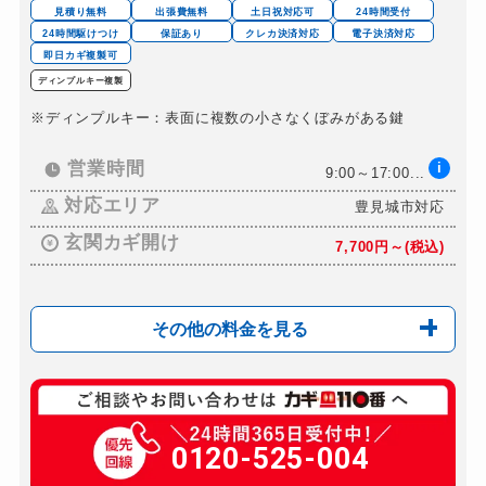
ドアノブカギ作成
8,800円～(税込)
見積り無料
出張費無料
土日祝対応可
24時間受付
24時間駆けつけ
保証あり
クレカ決済対応
電子決済対応
ドアノブカギ交換
11,000円～(税込)
即日カギ複製可
ディンプルキー複製
※ディンプルキー：表面に複数の小さなくぼみがある鍵
営業時間
i
9:00～17:00...
対応エリア
豊見城市対応
玄関カギ開け
7,700円～(税込)
その他の料金を見る
玄関カギ複製
660円(税込)～
玄関カギ開け
0120-525-004
7,700円～(税込)
玄関カギ修理