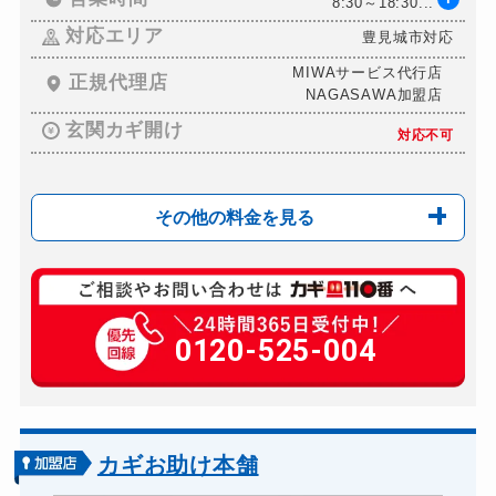
8:30～18:30...
対応エリア
豊見城市対応
MIWAサービス代行店
正規代理店
NAGASAWA加盟店
玄関カギ開け
対応不可
その他の料金を見る
玄関カギ複製
550円(税込)～
玄関カギ修理
0120-525-004
別途お見積り
玄関カギ交換
別途お見積り
車カギ開け
8,000円～(税込)
バイクカギ開け
要確認
カギお助け本舗
バイクカギ作成