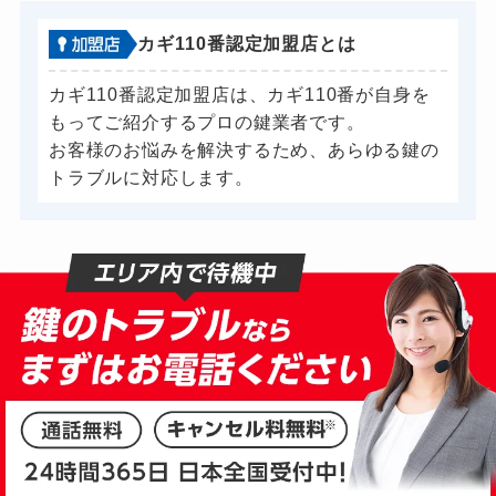
金庫カギ交換
11,000円～(税込)
カギ110番認定加盟店とは
ロッカーカギ開け
8,800円～(税込)
カギ110番認定加盟店は、カギ110番が自身を
ドアノブカギ開け
10,780円～(税込)
もってご紹介するプロの鍵業者です。
ドアノブカギ作成
別途お見積り
お客様のお悩みを解決するため、あらゆる鍵の
ドアノブカギ交換
トラブルに対応します。
11,000円～(税込)