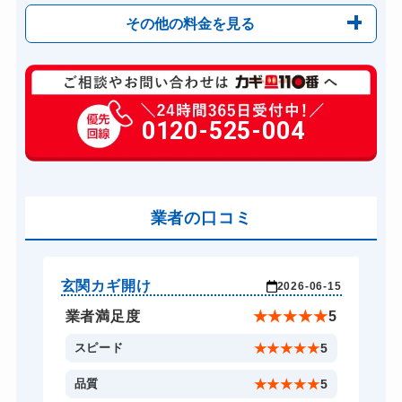
その他の料金を見る
玄関カギ修理
6,600円～(税込)
玄関カギ作成
0120-525-004
14,300円～(税込)
玄関カギ交換
14,300円～(税込)
車カギ開け
13,200円～(税込)
バイクカギ開け
業者の口コミ
13,200円～(税込)...
スーツケースカギ開け
8,800円～(税込)
スーツケースカギ作成
8,800円～(税込)
玄関カギ開け
玄
-08
2026-06-15
金庫カギ開け
14,300円～(税込)...
★
5
業者満足度
★
★
★
★
★
5
金庫カギ修理
11,000円～(税込)
5
スピード
★
★
★
★
★
5
金庫カギ交換
11,000円～(税込)
5
品質
★
★
★
★
★
5