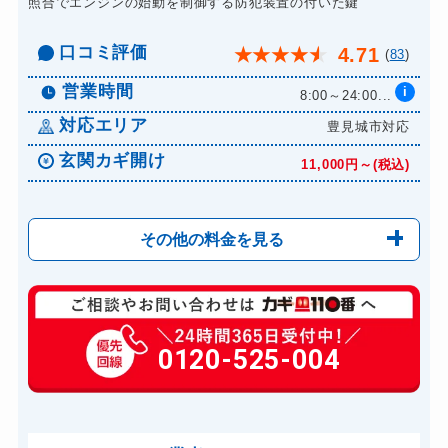
照合でエンジンの始動を制御する防犯装置の付いた鍵
口コミ評価
4.71
★
★
★
★
★
(
83
)
営業時間
i
8:00～24:00...
対応エリア
豊見城市対応
玄関カギ開け
11,000円～(税込)
その他の料金を見る
玄関カギ修理
8,800円～(税込)
玄関カギ作成
0120-525-004
3,300円～(税込)
玄関カギ交換
18,700円～(税込)
車カギ開け
11,000円～(税込)