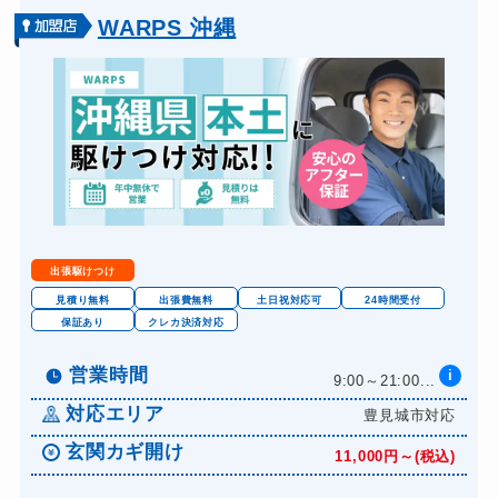
WARPS 沖縄
出張駆けつけ
見積り無料
出張費無料
土日祝対応可
24時間受付
保証あり
クレカ決済対応
営業時間
i
9:00～21:00...
対応エリア
豊見城市対応
玄関カギ開け
11,000円～(税込)