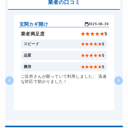
バイクカギ開け
業者の口コミ
9,900円～(税込)
バイクカギ作成
11,000円～(税込)
スーツケースカギ開け
8,250円～(税込)
玄関カギ開け
玄
-23
2025-06-30
金庫カギ開け
5,500円～(税込)
★
5
業者満足度
★
★
★
★
★
5
金庫カギ修理
11,000円～(税込)
5
スピード
★
★
★
★
★
5
金庫カギ交換
11,000円～(税込)
5
品質
★
★
★
★
★
5
ロッカーカギ開け
11,000円～(税込)
5
費用
★
★
★
★
★
5
ドアノブカギ開け
10,780円～(税込)
い
ご近所さんが困っていて利用しました。 迅速
な対応で助かりました！
ドアノブカギ交換
11,000円～(税込)