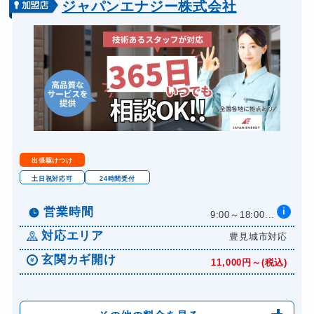
バイクカギ開け
13,200円～(税込)
ジャパンエナジー株式会社
バイクカギ作成
16,500円～(税込)
スーツケースカギ開け
8,800円～(税込)
金庫カギ開け
14,300円～(税込)
ロッカーカギ開け
8,800円～(税込)
ドアノブカギ開け
10,780円～(税込)
ドアノブカギ作成
8,800円～(税込)
出張駆けつけ
土日祝対応可
24時間受付
営業時間
i
9:00～18:00...
対応エリア
豊見城市対応
玄関カギ開け
11,000円～(税込)