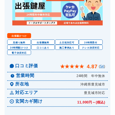
出張駆けつけ
見積り無料
出張費無料
土日祝対応可
24時間受付
24時間駆けつけ
口コミあり
施工事例あり
クレカ決済対応
電子決済対応
口コミ評価
4.87
★
★
★
★
★
(
54
)
営業時間
24時間 年中無休
所在地
沖縄県豊見城市
対応エリア
豊見城市対応
玄関カギ開け
11,000円～(税込)