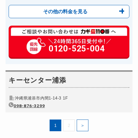
その他の料金を見る
玄関カギ修理
6,600円～(税込)
玄関カギ作成
0120-525-004
14,300円～(税込)
玄関カギ交換
14,300円～(税込)
車カギ開け
13,200円～(税込)
バイクカギ開け
キーセンター浦添
13,200円～(税込)
バイクカギ作成
16,500円～(税込)
沖縄県浦添市内間1-14-3 1F
スーツケースカギ開け
8,800円～(税込)
098-876-3299
スーツケースカギ作成
別途お見積り
金庫カギ開け
14,300円～(税込)
1
2
金庫カギ修理
11,000円～(税込)