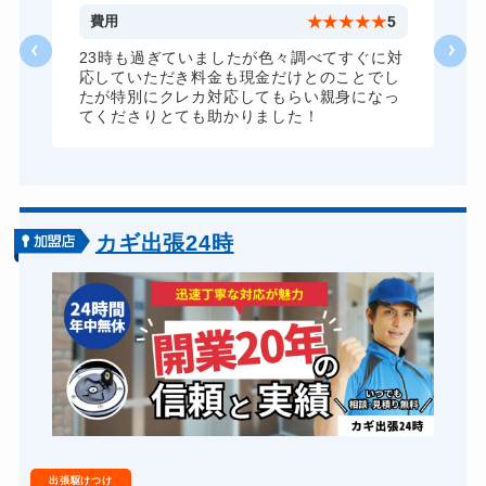
ロッカーカギ開け
8,800円～(税込)
5
費用
★
★
★
★
★
5
ドアノブカギ開け
10,780円～(税込)
23時も過ぎていましたが色々調べてすぐに対
ズ
応していただき料金も現金だけとのことでし
ドアノブカギ作成
8,800円～(税込)
し
たが特別にクレカ対応してもらい親身になっ
てくださりとても助かりました！
ドアノブカギ交換
11,000円～(税込)
カギ出張24時
出張駆けつけ