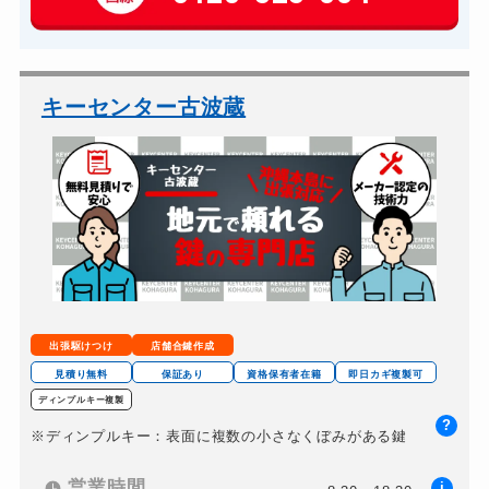
車カギ開け
13,200円～(税込)
バイクカギ開け
13,200円～(税込)
バイクカギ作成
16,500円～(税込)
キーセンター古波蔵
スーツケースカギ開け
8,800円～(税込)
金庫カギ開け
14,300円～(税込)
金庫カギ交換
11,000円～(税込)
ロッカーカギ開け
8,800円～(税込)
ドアノブカギ開け
10,780円～(税込)
ドアノブカギ作成
8,800円～(税込)
出張駆けつけ
店舗合鍵作成
ドアノブカギ交換
11,000円～(税込)
見積り無料
保証あり
資格保有者在籍
即日カギ複製可
ディンプルキー複製
?
※ディンプルキー：表面に複数の小さなくぼみがある鍵
営業時間
i