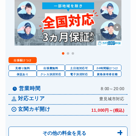
要確認
スーツケースカギ開け
要確認
金庫カギ開け
要確認
ロッカーカギ開け
要確認
出張駆けつけ
見積り無料
出張費無料
土日祝対応可
24時間駆けつけ
保証あり
クレカ決済対応
電子決済対応
資格保有者在籍
営業時間
8:00～20:00
対応エリア
豊見城市対応
玄関カギ開け
11,000円～(税込)
その他の料金を見る