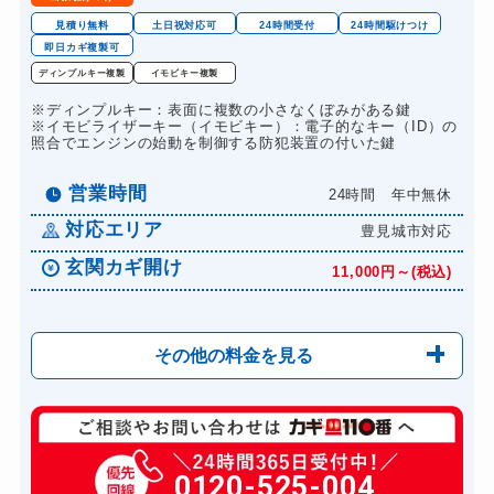
ロッカーカギ開け
8,800円～(税込)
見積り無料
土日祝対応可
24時間受付
24時間駆けつけ
即日カギ複製可
ドアノブカギ開け
10,780円～(税込)
ディンプルキー複製
イモビキー複製
ドアノブカギ作成
8,800円～(税込)
※ディンプルキー：表面に複数の小さなくぼみがある鍵
※イモビライザーキー（イモビキー）：電子的なキー（ID）の
ドアノブカギ交換
11,000円～(税込)
照合でエンジンの始動を制御する防犯装置の付いた鍵
営業時間
24時間 年中無休
対応エリア
豊見城市対応
玄関カギ開け
11,000円～(税込)
その他の料金を見る
玄関カギ修理
6,600円～(税込)
玄関カギ交換
0120-525-004
14,300円～(税込)