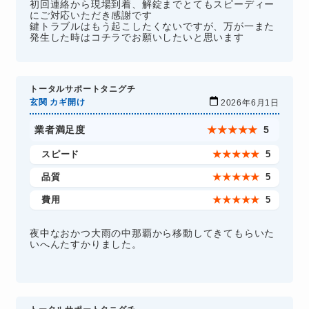
初回連絡から現場到着、解錠までとてもスピーディー
にご対応いただき感謝です
鍵トラブルはもう起こしたくないですが、万が一また
発生した時はコチラでお願いしたいと思います
トータルサポートタニグチ
玄関 カギ開け
2026年6月1日
業者満足度
★
★
★
★
★
5
スピード
★
★
★
★
★
5
品質
★
★
★
★
★
5
費用
★
★
★
★
★
5
夜中なおかつ大雨の中那覇から移動してきてもらいた
いへんたすかりました。