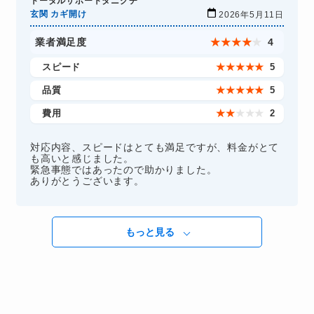
トータルサポートタニグチ
玄関 カギ開け
2026年5月11日
業者満足度
★
★
★
★
★
4
スピード
★
★
★
★
★
5
品質
★
★
★
★
★
5
費用
★
★
★
★
★
2
対応内容、スピードはとても満足ですが、料金がとて
も高いと感じました。
緊急事態ではあったので助かりました。
ありがとうございます。
もっと見る