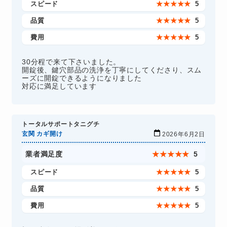
スピード
★
★
★
★
★
5
品質
★
★
★
★
★
5
費用
★
★
★
★
★
5
30分程で来て下さいました。
開錠後、鍵穴部品の洗浄を丁寧にしてくださり、スム
ーズに開錠できるようになりました
対応に満足しています
トータルサポートタニグチ
玄関 カギ開け
2026年6月2日
業者満足度
★
★
★
★
★
5
スピード
★
★
★
★
★
5
品質
★
★
★
★
★
5
費用
★
★
★
★
★
5