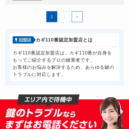
ドアノブカギ開け
10,780円～(税込)
1
2
ドアノブカギ作成
別途お見積り
ドアノブカギ交換
11,000円～(税込)
カギ110番認定加盟店とは
カギ110番認定加盟店は、カギ110番が自身を
もってご紹介するプロの鍵業者です。
お客様のお悩みを解決するため、あらゆる鍵の
トラブルに対応します。