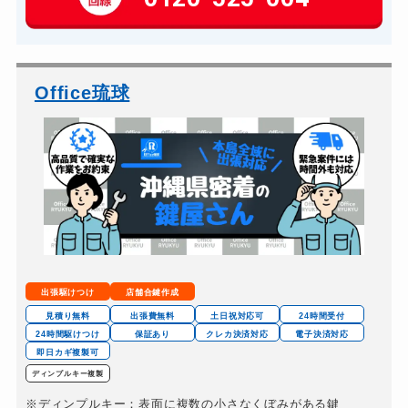
玄関カギ交換
14,300円～(税込)
車カギ開け
13,200円～(税込)
バイクカギ開け
13,200円～(税込)
Office琉球
バイクカギ作成
16,500円～(税込)
スーツケースカギ開け
8,800円～(税込)
スーツケースカギ作成
8,800円～(税込)
金庫カギ開け
14,300円～(税込)
金庫カギ修理
11,000円～(税込)
金庫カギ交換
11,000円～(税込)
出張駆けつけ
店舗合鍵作成
ロッカーカギ開け
8,800円～(税込)
見積り無料
出張費無料
土日祝対応可
24時間受付
24時間駆けつけ
保証あり
クレカ決済対応
電子決済対応
ドアノブカギ開け
10,780円～(税込)
即日カギ複製可
ドアノブカギ作成
ディンプルキー複製
8,800円～(税込)
※ディンプルキー：表面に複数の小さなくぼみがある鍵
ドアノブカギ交換