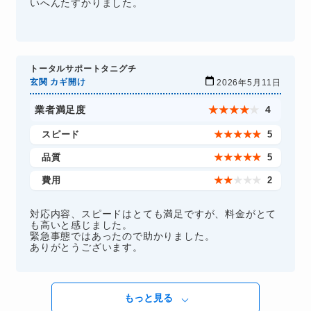
いへんたすかりました。
トータルサポートタニグチ
玄関 カギ開け
2026年5月11日
業者満足度
★
★
★
★
★
4
スピード
★
★
★
★
★
5
品質
★
★
★
★
★
5
費用
★
★
★
★
★
2
対応内容、スピードはとても満足ですが、料金がとて
も高いと感じました。
緊急事態ではあったので助かりました。
ありがとうございます。
もっと見る