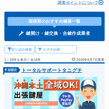
調査ポイントについて
国頭郡のおすすめ鍵屋一覧
鍵開け・鍵交換・合鍵作成業者
絞り込み検索
1～10件を表示
/
全14件
2026年8月7日更新
トータルサポートタニグチ