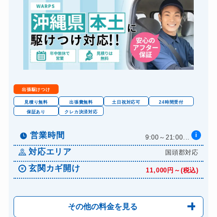
バイクカギ開け
5,500円～(税込)
バイクカギ作成
別途お見積り
金庫カギ開け
5,500円～(税込)
ロッカーカギ開け
6,600円～(税込)
出張駆けつけ
見積り無料
出張費無料
土日祝対応可
24時間受付
保証あり
クレカ決済対応
営業時間
i
9:00～21:00...
対応エリア
国頭郡対応
玄関カギ開け
11,000円～(税込)
その他の料金を見る