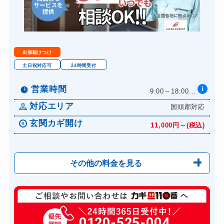
ロッカーカギ開け
8,800円～(税込)
ドアノブカギ開け
10,780円～(税込)
ドアノブカギ作成
8,800円～(税込)
出張駆けつけ
土日祝対応可
24時間受付
営業時間
i
9:00～18:00...
対応エリア
国頭郡対応
玄関カギ開け
11,000円～(税込)
その他の料金を見る
玄関カギ修理
6,600円～(税込)
玄関カギ作成
0120-525-004
14,300円～(税込)