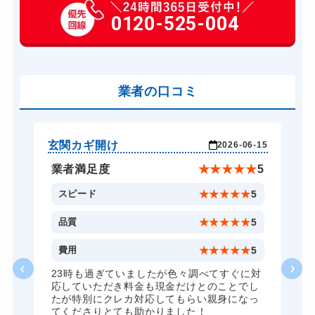
玄関カギ作成
0120-525-004
14,300円～(税込)
玄関カギ交換
14,300円～(税込)
車カギ開け
13,200円～(税込)
バイクカギ開け
業者の口コミ
13,200円～(税込)...
スーツケースカギ開け
8,800円～(税込)
スーツケースカギ作成
8,800円～(税込)
玄関カギ開け
玄
-08
2026-06-15
金庫カギ開け
14,300円～(税込)...
★
5
業者満足度
★
★
★
★
★
5
金庫カギ修理
11,000円～(税込)
5
スピード
★
★
★
★
★
5
金庫カギ交換
11,000円～(税込)
5
品質
★
★
★
★
★
5
ロッカーカギ開け
8,800円～(税込)
5
費用
★
★
★
★
★
5
ドアノブカギ開け
10,780円～(税込)
23時も過ぎていましたが色々調べてすぐに対
ズ
応していただき料金も現金だけとのことでし
ドアノブカギ作成
8,800円～(税込)
し
たが特別にクレカ対応してもらい親身になっ
てくださりとても助かりました！
ドアノブカギ交換