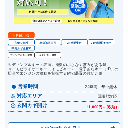
金庫カギ開け
14,300円～(税込)
金庫カギ交換
11,000円～(税込)
ロッカーカギ開け
8,800円～(税込)
ドアノブカギ開け
10,780円～(税込)
出張駆けつけ
ドアノブカギ作成
8,800円～(税込)
見積り無料
土日祝対応可
24時間受付
24時間駆けつけ
即日カギ複製可
ドアノブカギ交換
11,000円～(税込)
ディンプルキー複製
イモビキー複製
※ディンプルキー：表面に複数の小さなくぼみがある鍵
※イモビライザーキー（イモビキー）：電子的なキー（ID）の
照合でエンジンの始動を制御する防犯装置の付いた鍵
営業時間
24時間 年中無休
対応エリア
国頭郡対応
玄関カギ開け
11,000円～(税込)