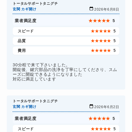
トータルサポートタニグチ
玄関 カギ開け
2026年6月8日
業者満足度
★
★
★
★
★
5
スピード
★
★
★
★
★
5
品質
★
★
★
★
★
5
費用
★
★
★
★
★
5
30分程で来て下さいました。
開錠後、鍵穴部品の洗浄を丁寧にしてくださり、スム
ーズに開錠できるようになりました
対応に満足しています
トータルサポートタニグチ
玄関 カギ開け
2026年6月2日
業者満足度
★
★
★
★
★
5
スピード
★
★
★
★
★
5