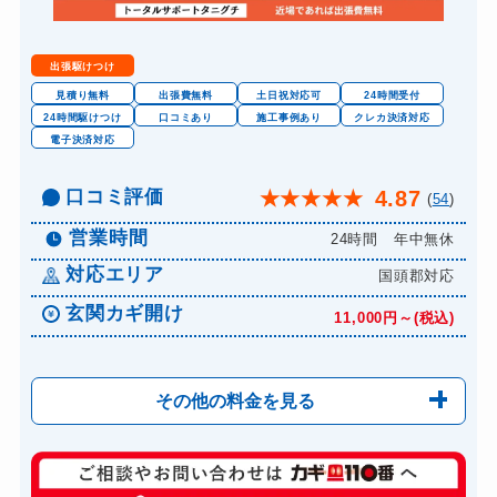
出張駆けつけ
見積り無料
出張費無料
土日祝対応可
24時間受付
24時間駆けつけ
口コミあり
施工事例あり
クレカ決済対応
電子決済対応
口コミ評価
4.87
★
★
★
★
★
(
54
)
営業時間
24時間 年中無休
対応エリア
国頭郡対応
玄関カギ開け
11,000円～(税込)
その他の料金を見る
玄関カギ修理
6,600円～(税込)