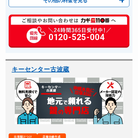
その他の料金を見る
玄関カギ修理
6,600円～(税込)
玄関カギ交換
0120-525-004
14,300円～(税込)
車カギ開け
13,200円～(税込)
バイクカギ開け
13,200円～(税込)
バイクカギ作成
16,500円～(税込)
キーセンター古波蔵
スーツケースカギ開け
8,800円～(税込)
金庫カギ開け
14,300円～(税込)
金庫カギ交換
11,000円～(税込)
ロッカーカギ開け
8,800円～(税込)
ドアノブカギ開け
10,780円～(税込)
ドアノブカギ作成
8,800円～(税込)
出張駆けつけ
店舗合鍵作成