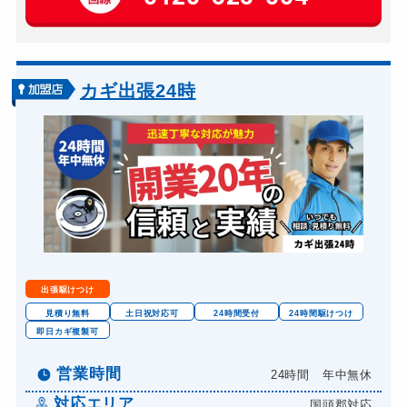
玄関カギ交換
別途お見積り
車カギ開け
8,000円～(税込)
バイクカギ開け
要確認
カギ出張24時
バイクカギ作成
要確認
スーツケースカギ開け
要確認
金庫カギ開け
要確認
ロッカーカギ開け
要確認
出張駆けつけ
見積り無料
土日祝対応可
24時間受付
24時間駆けつけ
即日カギ複製可
営業時間
24時間 年中無休
対応エリア
国頭郡対応