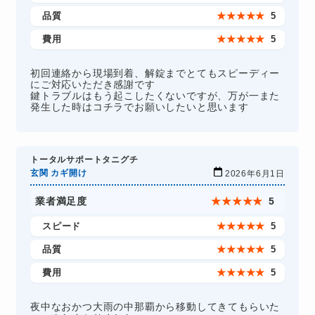
品質
★
★
★
★
★
5
費用
★
★
★
★
★
5
初回連絡から現場到着、解錠までとてもスピーディー
にご対応いただき感謝です
鍵トラブルはもう起こしたくないですが、万が一また
発生した時はコチラでお願いしたいと思います
トータルサポートタニグチ
玄関 カギ開け
2026年6月1日
業者満足度
★
★
★
★
★
5
スピード
★
★
★
★
★
5
品質
★
★
★
★
★
5
費用
★
★
★
★
★
5
夜中なおかつ大雨の中那覇から移動してきてもらいた