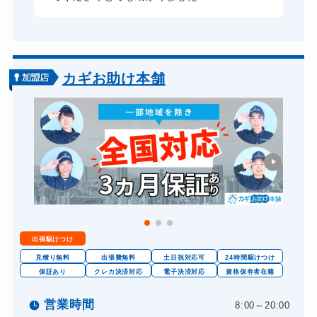
11,000円～(税込)
カギお助け本舗
出張駆けつけ
見積り無料
出張費無料
土日祝対応可
24時間駆けつけ
保証あり
クレカ決済対応
電子決済対応
資格保有者在籍
営業時間
8:00～20:00