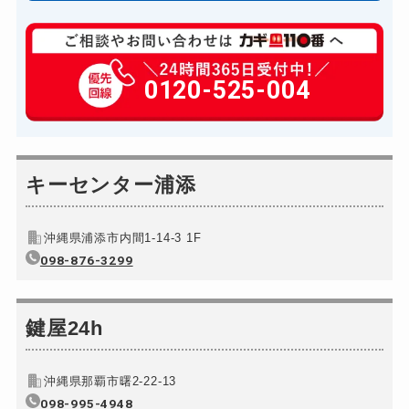
玄関カギ修理
6,600円～(税込)
玄関カギ作成
0120-525-004
14,300円～(税込)
玄関カギ交換
14,300円～(税込)
車カギ開け
13,200円～(税込)
バイクカギ開け
キーセンター浦添
13,200円～(税込)
バイクカギ作成
16,500円～(税込)
沖縄県浦添市内間1-14-3 1F
スーツケースカギ開け
8,800円～(税込)
098-876-3299
スーツケースカギ作成
別途お見積り
金庫カギ開け
14,300円～(税込)
鍵屋24h
金庫カギ修理
11,000円～(税込)
金庫カギ交換
11,000円～(税込)
沖縄県那覇市曙2-22-13
ロッカーカギ開け
098-995-4948
8,800円～(税込)