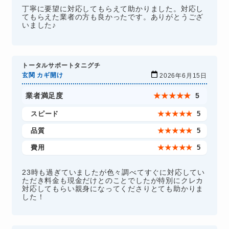
丁寧に要望に対応してもらえて助かりました。対応し
てもらえた業者の方も良かったです。ありがとうござ
いました♪
トータルサポートタニグチ
玄関 カギ開け
2026年6月15日
業者満足度
★
★
★
★
★
5
スピード
★
★
★
★
★
5
品質
★
★
★
★
★
5
費用
★
★
★
★
★
5
23時も過ぎていましたが色々調べてすぐに対応してい
ただき料金も現金だけとのことでしたが特別にクレカ
対応してもらい親身になってくださりとても助かりま
した！