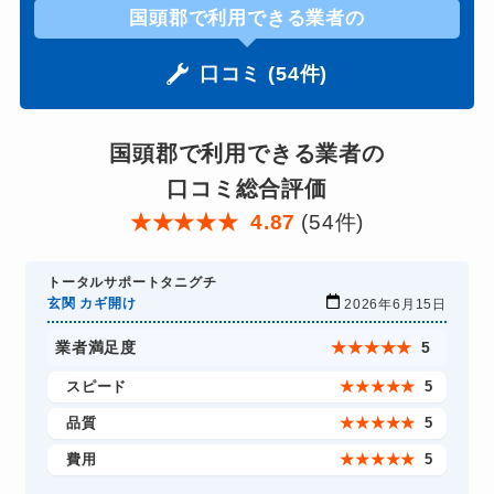
国頭郡で利用できる業者の
口コミ (54件)
国頭郡で利用できる業者の
口コミ総合評価
★
★
★
★
★
4.87
(54件)
トータルサポートタニグチ
玄関 カギ開け
2026年6月15日
業者満足度
★
★
★
★
★
5
スピード
★
★
★
★
★
5
品質
★
★
★
★
★
5
費用
★
★
★
★
★
5