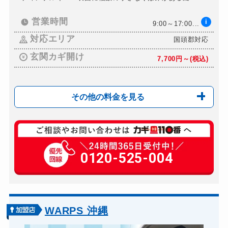
11,000円～(税込)
営業時間
i
9:00～17:00...
対応エリア
国頭郡対応
玄関カギ開け
7,700円～(税込)
その他の料金を見る
玄関カギ複製
660円(税込)～
玄関カギ開け
0120-525-004
7,700円～(税込)
玄関カギ修理
5,500円～(税込)
玄関カギ作成
別途お見積り
玄関カギ交換
8,800円～(税込)
WARPS 沖縄
車カギ開け
5,500円～(税込)