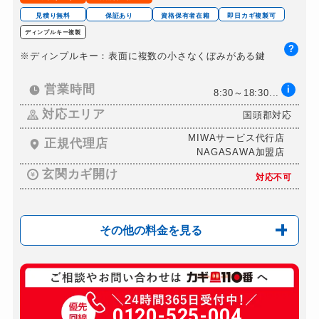
ドアノブカギ交換
11,000円～(税込)
見積り無料
保証あり
資格保有者在籍
即日カギ複製可
ディンプルキー複製
?
※ディンプルキー：表面に複数の小さなくぼみがある鍵
営業時間
i
8:30～18:30...
対応エリア
国頭郡対応
MIWAサービス代行店
正規代理店
NAGASAWA加盟店
玄関カギ開け
対応不可
その他の料金を見る
玄関カギ複製
550円(税込)～
玄関カギ修理
0120-525-004
別途お見積り