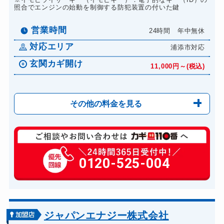
照合でエンジンの始動を制御する防犯装置の付いた鍵
営業時間
24時間 年中無休
対応エリア
浦添市対応
玄関カギ開け
11,000円～(税込)
その他の料金を見る
玄関カギ修理
6,600円～(税込)
玄関カギ交換
0120-525-004
14,300円～(税込)
車カギ開け
13,200円～(税込)
バイクカギ開け
13,200円～(税込)
バイクカギ作成
16,500円～(税込)
ジャパンエナジー株式会社