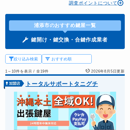
調査ポイントについて
浦添市のおすすめ鍵屋一覧
鍵開け・鍵交換・合鍵作成業者
絞り込み検索
1～10件を表示
/
全19件
2026年8月5日更新
トータルサポートタニグチ