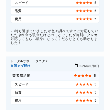
スピード
★
★
★
★
★
5
品質
★
★
★
★
★
5
費用
★
★
★
★
★
5
23時も過ぎていましたが色々調べてすぐに対応してい
ただき料金も現金だけとのことでしたが特別にクレカ
対応してもらい親身になってくださりとても助かりま
した！
トータルサポートタニグチ
玄関 カギ開け
2026年6月8日
業者満足度
★
★
★
★
★
5
スピード
★
★
★
★
★
5
品質
★
★
★
★
★
5
費用
★
★
★
★
★
5