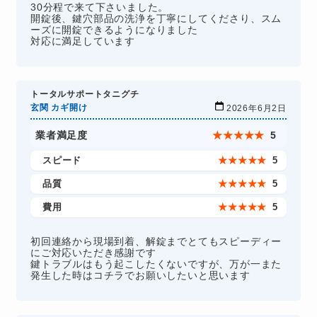
30分程で来て下さいました。
開錠後、鍵穴部品の洗浄を丁寧にしてくださり、スム
ーズに開錠できるようになりました
対応に満足しています
トータルサポートタニグチ
玄関 カギ開け
2026年6月2日
業者満足度
★
★
★
★
★
5
スピード
★
★
★
★
★
5
品質
★
★
★
★
★
5
費用
★
★
★
★
★
5
初回連絡から現場到着、解錠までとてもスピーディー
にご対応いただき感謝です
鍵トラブルはもう起こしたくないですが、万が一また
発生した時はコチラでお願いしたいと思います