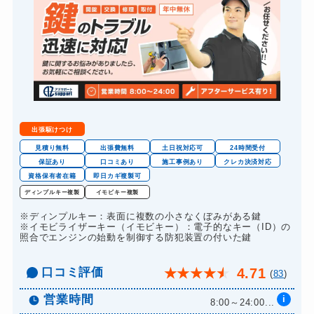
バイクカギ開け
5,500円～(税込)
バイクカギ作成
別途お見積り
金庫カギ開け
5,500円～(税込)
ロッカーカギ開け
6,600円～(税込)
出張駆けつけ
見積り無料
出張費無料
土日祝対応可
24時間受付
保証あり
口コミあり
施工事例あり
クレカ決済対応
資格保有者在籍
即日カギ複製可
ディンプルキー複製
イモビキー複製
※ディンプルキー：表面に複数の小さなくぼみがある鍵
※イモビライザーキー（イモビキー）：電子的なキー（ID）の
照合でエンジンの始動を制御する防犯装置の付いた鍵
口コミ評価
4.71
★
★
★
★
★
(
83
)
営業時間
i
8:00～24:00...