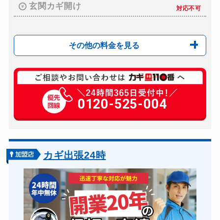
玄関カギ開け
対応不可
その他の料金を見る
玄関カギ複製
550円(税込)～
玄関カギ修理
0120-525-004
別途お見積り
玄関カギ交換
別途お見積り
車カギ開け
8,000円～(税込)
バイクカギ開け
要確認
カギ出張24時
バイクカギ作成
要確認
スーツケースカギ開け
要確認
金庫カギ開け
要確認