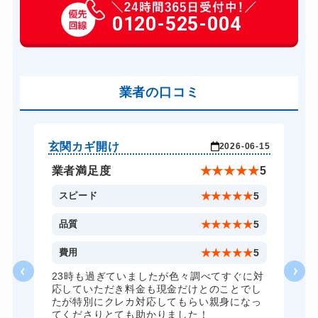
玄関カギ作成
0120-525-004
14,300円～(税込)
玄関カギ交換
14,300円～(税込)
車カギ開け
13,200円～(税込)
バイクカギ開け
業者の口コミ
13,200円～(税込)...
スーツケースカギ開け
8,800円～(税込)
スーツケースカギ作成
8,800円～(税込)
玄関カギ開け
玄
-08
2026-06-15
金庫カギ開け
14,300円～(税込)...
★
5
業者満足度
★
★
★
★
★
5
金庫カギ修理
11,000円～(税込)
5
スピード
★
★
★
★
★
5
金庫カギ交換
11,000円～(税込)
5
品質
★
★
★
★
★
5
ロッカーカギ開け
8,800円～(税込)
5
費用
★
★
★
★
★
5
ドアノブカギ開け
10,780円～(税込)
23時も過ぎていましたが色々調べてすぐに対
ズ
応していただき料金も現金だけとのことでし
ドアノブカギ作成
8,800円～(税込)
し
たが特別にクレカ対応してもらい親身になっ
てくださりとても助かりました！
ドアノブカギ交換