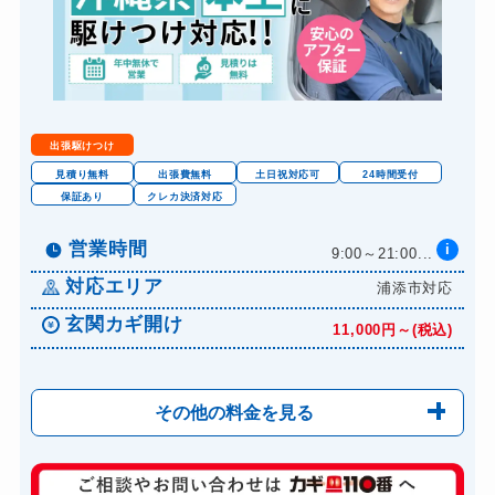
出張駆けつけ
見積り無料
出張費無料
土日祝対応可
24時間受付
保証あり
クレカ決済対応
営業時間
i
9:00～21:00...
対応エリア
浦添市対応
玄関カギ開け
11,000円～(税込)
その他の料金を見る
玄関カギ修理