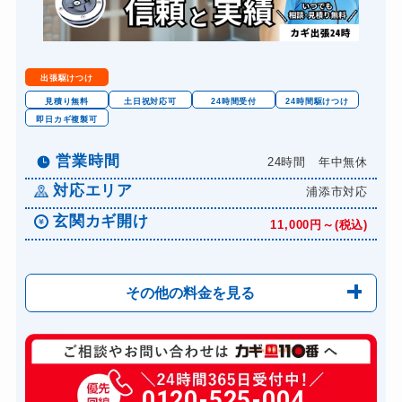
ロッカーカギ開け
要確認
出張駆けつけ
見積り無料
土日祝対応可
24時間受付
24時間駆けつけ
即日カギ複製可
営業時間
24時間 年中無休
対応エリア
浦添市対応
玄関カギ開け
11,000円～(税込)
その他の料金を見る
玄関カギ修理
6,600円～(税込)
玄関カギ作成
0120-525-004
14,300円～(税込)