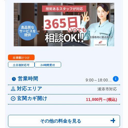
スーツケースカギ開け
8,800円～(税込)
金庫カギ開け
14,300円～(税込)
金庫カギ交換
11,000円～(税込)
ロッカーカギ開け
8,800円～(税込)
ドアノブカギ開け
10,780円～(税込)
ドアノブカギ作成
8,800円～(税込)
出張駆けつけ
ドアノブカギ交換
11,000円～(税込)
土日祝対応可
24時間受付
営業時間
i
9:00～18:00...
対応エリア
浦添市対応
玄関カギ開け
11,000円～(税込)
その他の料金を見る