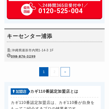
6,600円～(税込)
玄関カギ作成
0120-525-004
14,300円～(税込)
玄関カギ交換
14,300円～(税込)
車カギ開け
13,200円～(税込)
バイクカギ開け
キーセンター浦添
13,200円～(税込)
バイクカギ作成
16,500円～(税込)
沖縄県浦添市内間1-14-3 1F
スーツケースカギ開け
8,800円～(税込)
098-876-3299
スーツケースカギ作成
別途お見積り
金庫カギ開け
14,300円～(税込)
1
2
金庫カギ修理
11,000円～(税込)
金庫カギ交換
11,000円～(税込)
カギ110番認定加盟店とは
ロッカーカギ開け
8,800円～(税込)
カギ110番認定加盟店は、カギ110番が自身を
ドアノブカギ開け
10,780円～(税込)
もってご紹介するプロの鍵業者です。