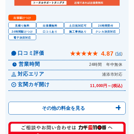
出張駆けつけ
見積り無料
出張費無料
土日祝対応可
24時間受付
24時間駆けつけ
口コミあり
施工事例あり
クレカ決済対応
電子決済対応
口コミ評価
4.87
★
★
★
★
★
(
54
)
営業時間
24時間 年中無休
対応エリア
浦添市対応
玄関カギ開け
11,000円～(税込)
その他の料金を見る
玄関カギ修理
6,600円～(税込)