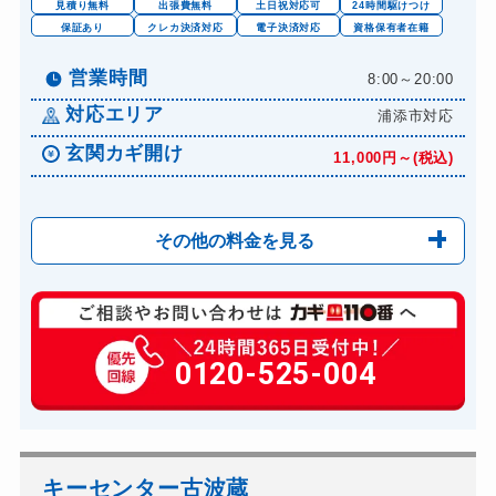
見積り無料
出張費無料
土日祝対応可
24時間駆けつけ
ドアノブカギ開け
保証あり
クレカ決済対応
電子決済対応
資格保有者在籍
10,780円～(税込)
ドアノブカギ作成
8,800円～(税込)
営業時間
8:00～20:00
ドアノブカギ交換
11,000円～(税込)
対応エリア
浦添市対応
玄関カギ開け
11,000円～(税込)
その他の料金を見る
玄関カギ修理
6,600円～(税込)
玄関カギ作成
0120-525-004
14,300円～(税込)
玄関カギ交換
14,300円～(税込)
車カギ開け
13,200円～(税込)
バイクカギ開け
13,200円～(税込)
キーセンター古波蔵