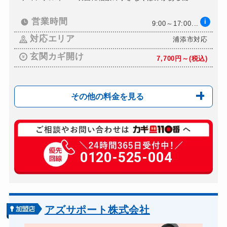
営業時間
i
9:00～17:00...
対応エリア
浦添市対応
玄関カギ開け
7,700円～(税込)
その他の料金を見る
玄関カギ複製
660円(税込)～
玄関カギ開け
0120-525-004
7,700円～(税込)
玄関カギ修理
5,500円～(税込)
玄関カギ作成
別途お見積り
玄関カギ交換
8,800円～(税込)
アズサポート株式会社
車カギ開け
5,500円～(税込)