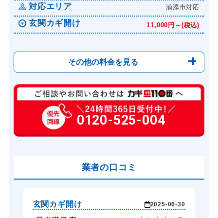
対応エリア
浦添市対応
玄関カギ開け
11,000円～(税込)
その他の料金を見る
玄関カギ修理
8,800円～(税込)
玄関カギ作成
0120-525-004
3,300円～(税込)
玄関カギ交換
18,700円～(税込)
車カギ開け
11,000円～(税込)
バイクカギ開け
業者の口コミ
9,900円～(税込)
バイクカギ作成
11,000円～(税込)
スーツケースカギ開け
8,250円～(税込)
玄関カギ開け
玄
-23
2025-06-30
金庫カギ開け