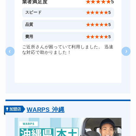
5,500円～(税込)
★
5
業者満足度
★
★
★
★
★
5
金庫カギ修理
11,000円～(税込)
5
スピード
★
★
★
★
★
5
金庫カギ交換
11,000円～(税込)
5
品質
★
★
★
★
★
5
ロッカーカギ開け
11,000円～(税込)
5
費用
★
★
★
★
★
5
ドアノブカギ開け
10,780円～(税込)
い
ご近所さんが困っていて利用しました。 迅速
な対応で助かりました！
ドアノブカギ交換
11,000円～(税込)
WARPS 沖縄