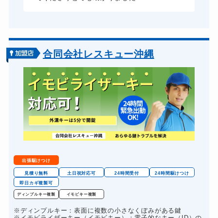
11,000円～(税込)
合同会社レスキュー沖縄
出張駆けつけ
見積り無料
土日祝対応可
24時間受付
24時間駆けつけ
即日カギ複製可
ディンプルキー複製
イモビキー複製
※ディンプルキー：表面に複数の小さなくぼみがある鍵
※イモビライザーキー（イモビキー）：電子的なキー（ID）の