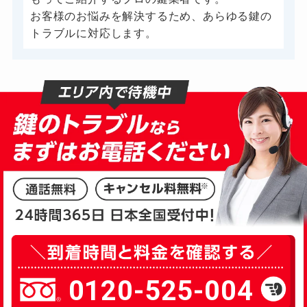
ドアノブカギ作成
別途お見積り
お客様のお悩みを解決するため、あらゆる鍵の
ドアノブカギ交換
トラブルに対応します。
11,000円～(税込)
0120-525-004