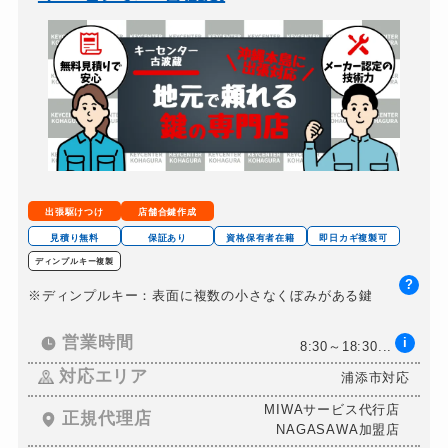
バイクカギ作成
16,500円～(税込)
スーツケースカギ開け
8,800円～(税込)
金庫カギ開け
14,300円～(税込)
金庫カギ交換
11,000円～(税込)
ロッカーカギ開け
8,800円～(税込)
ドアノブカギ開け
10,780円～(税込)
出張駆けつけ
店舗合鍵作成
ドアノブカギ作成
8,800円～(税込)
見積り無料
保証あり
資格保有者在籍
即日カギ複製可
ディンプルキー複製
ドアノブカギ交換
11,000円～(税込)
?
※ディンプルキー：表面に複数の小さなくぼみがある鍵
営業時間
i
8:30～18:30...
対応エリア
浦添市対応
MIWAサービス代行店
正規代理店
NAGASAWA加盟店