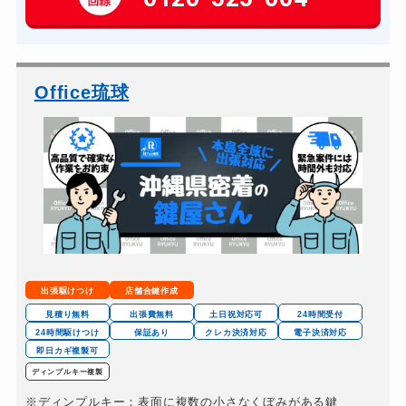
玄関カギ交換
14,300円～(税込)
車カギ開け
13,200円～(税込)
バイクカギ開け
13,200円～(税込)
Office琉球
バイクカギ作成
16,500円～(税込)
スーツケースカギ開け
8,800円～(税込)
金庫カギ開け
14,300円～(税込)
ロッカーカギ開け
8,800円～(税込)
ドアノブカギ開け
10,780円～(税込)
ドアノブカギ作成
8,800円～(税込)
出張駆けつけ
店舗合鍵作成
見積り無料
出張費無料
土日祝対応可
24時間受付
24時間駆けつけ
保証あり
クレカ決済対応
電子決済対応
即日カギ複製可
ディンプルキー複製
※ディンプルキー：表面に複数の小さなくぼみがある鍵