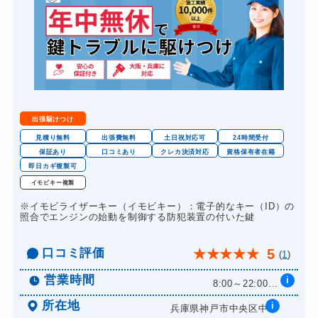
出張駆けつけ
見積り無料
出張費無料
土日祝対応可
24時間受付
保証あり
口コミあり
クレカ決済対応
資格保有者在籍
即日カギ複製可
イモビキー複製
※イモビライザーキー（イモビキー）：電子的なキー（ID）の
照合でエンジンの始動を制御する防犯装置の付いた鍵
口コミ評価
5
★
★
★
★
★
(
1
)
営業時間
i
8:00～22:00...
所在地
i
兵庫県神戸市中央区中...