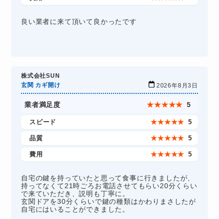
良い業者に来て頂いて良かったです
株式会社SUN
玄関 カギ開け
2026年8月3日
業者満足度
★
★
★
★
★
5
スピード
★
★
★
★
★
5
品質
★
★
★
★
★
5
費用
★
★
★
★
★
5
自宅の鍵を持っていたと思って食事に行きましたが、
持ってなくて21時ごろお電話させてもらい20分くらい
で来ていただき、説明も丁寧に。
玄関ドアを30分くらいで鍵の種類はかわりまさしたが
自宅にはいることができました。