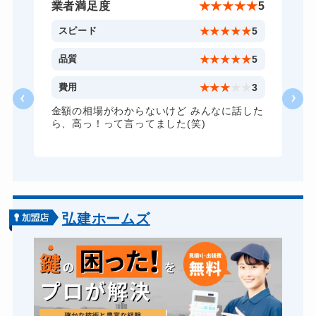
金庫カギ開け
14,300円～(税込)
★
5
業者満足度
★
★
★
★
★
5
金庫カギ修理
11,000円～(税込)
5
スピード
★
★
★
★
★
5
ロッカーカギ開け
8,800円～(税込)
5
品質
★
★
★
★
★
5
ドアノブカギ開け
10,780円～(税込)
3
費用
★
★
★
★
★
3
ドアノブカギ作成
8,800円～(税込)
た
金額の相場がわからないけど みんなに話した
ら、高っ！って言ってました(笑)
ドアノブカギ交換
11,000円～(税込)
弘建ホームズ