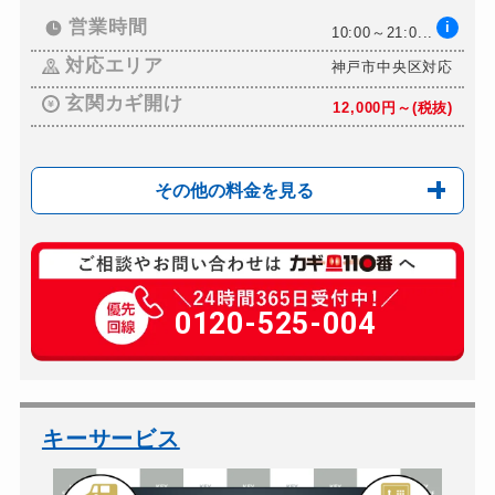
営業時間
i
10:00～21:0...
対応エリア
神戸市中央区対応
玄関カギ開け
12,000円～(税抜)
その他の料金を見る
玄関カギ複製
650円(税込)～
玄関カギ開け
0120-525-004
12,000円～(税抜)
玄関カギ修理
8,800円～(税込)
玄関カギ作成
12,000円～(税抜)
玄関カギ交換
8,800円～(税込)＋...
キーサービス
バイクカギ開け
別途お見積り