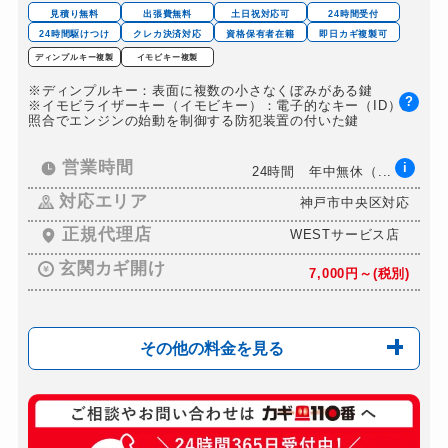
見積り無料
出張費無料
土日祝対応可
24時間受付
24時間駆けつけ
クレカ決済対応
資格保有者在籍
即日カギ複製可
ディンプルキー複製
イモビキー複製
※ディンプルキー：表面に複数の小さなくぼみがある鍵
?
※イモビライザーキー（イモビキー）：電子的なキー（ID）の
照合でエンジンの始動を制御する防犯装置の付いた鍵
営業時間
i
24時間 年中無休（...
対応エリア
神戸市中央区対応
正規代理店
WESTサービス店
玄関カギ開け
7,000円～(税別)
その他の料金を見る
玄関カギ複製
499円(税込)～