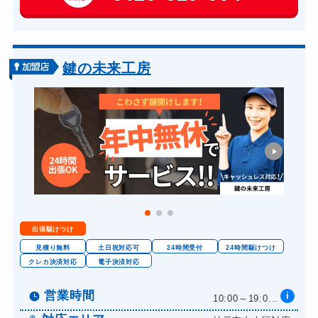
車カギ開け
13,200円～(税込)
スーツケースカギ開け
8,800円～(税込)
金庫カギ開け
14,300円～(税込)
鍵の未来工房
金庫カギ修理
11,000円～(税込)
金庫カギ交換
11,000円～(税込)
ロッカーカギ開け
8,800円～(税込)
ドアノブカギ開け
10,780円～(税込)
ドアノブカギ交換
11,000円～(税込)
出張駆けつけ
見積り無料
土日祝対応可
24時間受付
24時間駆けつけ
クレカ決済対応
電子決済対応
営業時間
i
10:00～19:0...