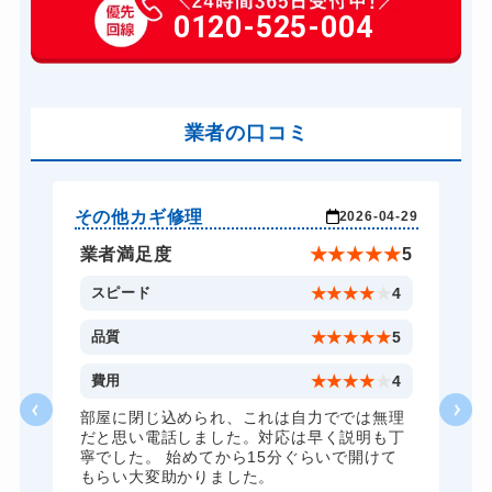
玄関カギ交換
0120-525-004
14,300円～(税込)
金庫カギ開け
14,300円～(税込)
業者の口コミ
その他カギ修理
そ
-29
2026-04-29
★
5
業者満足度
★
★
★
★
★
5
4
スピード
★
★
★
★
★
4
5
品質
★
★
★
★
★
5
4
費用
★
★
★
★
★
4
理
部屋に閉じ込められ、これは自力ででは無理
丁
だと思い電話しました。対応は早く説明も丁
寧でした。 始めてから15分ぐらいで開けて
もらい大変助かりました。