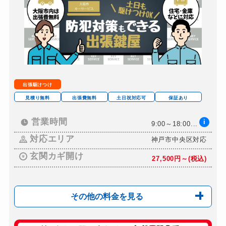
バイクカギ作成
別途お見積り
スーツケースカギ開け
5,500円～(税込)
スーツケースカギ作成
5,500円～(税込)
金庫カギ開け
12,000円～(税抜)
金庫カギ修理
別途お見積り
出張駆けつけ
金庫カギ交換
別途お見積り
見積り無料
出張費無料
土日祝対応可
保証あり
ロッカーカギ開け
9,900円～(税込)
営業時間
i
9:00～18:00...
ドアノブカギ開け
11,000円～(税込)
対応エリア
神戸市中央区対応
ドアノブカギ作成
8,800円～(税込)
玄関カギ開け
27,500円～(税込)
ドアノブカギ交換
8,800円～(税込)
その他の料金を見る