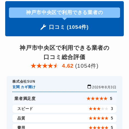
神戸市中央区で利用できる業者の
口コミ (1054件)
神戸市中央区で利用できる業者の
口コミ総合評価
★
★
★
★
★
4.62
(1054件)
株式会社SUN
玄関 カギ開け
2026年8月3日
業者満足度
★
★
★
★
★
5
スピード
★
★
★
★
★
3
品質
★
★
★
★
★
5
費用
★
★
★
★
★
5