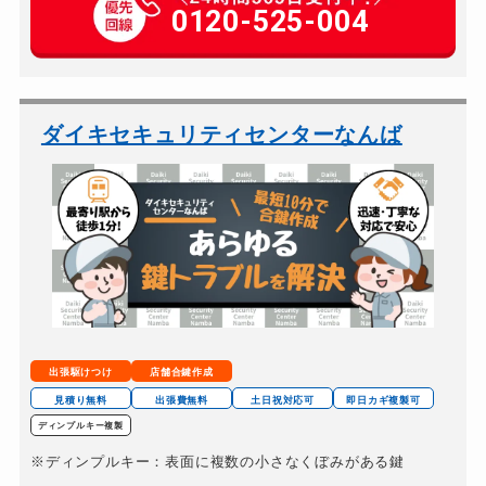
玄関カギ開け
0120-525-004
7,000円～(税別)
玄関カギ修理
7,000円～(税別)
玄関カギ作成
7,000円～(税別)
玄関カギ交換
10,000円～(税別)
ダイキセキュリティセンターなんば
車カギ開け
7,000円～(税別)
バイクカギ開け
7,000円～(税別)
バイクカギ作成
7,000円～(税別)
金庫カギ開け
7,000円～(税別)
ロッカーカギ開け
7,000円～(税別)
出張駆けつけ
店舗合鍵作成
見積り無料
出張費無料
土日祝対応可
即日カギ複製可
ディンプルキー複製
※ディンプルキー：表面に複数の小さなくぼみがある鍵