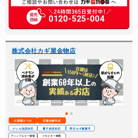
玄関カギ修理
別途お見積り
玄関カギ作成
0120-525-004
別途お見積り
玄関カギ交換
別途お見積り
金庫カギ開け
別途お見積り
金庫カギ修理
別途お見積り
株式会社カギ屋金物店
金庫カギ交換
別途お見積り
ロッカーカギ開け
16,500円～(税込)
ドアノブカギ開け
別途お見積り
ドアノブカギ作成
別途お見積り
ドアノブカギ交換
別途お見積り
出張駆けつけ
店舗合鍵作成
クレカ決済対応
電子決済対応
即日カギ複製可
ディンプルキー複製
イモビキー複製