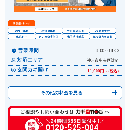
出張駆けつけ
見積り無料
出張費無料
土日祝対応可
24時間受付
保証あり
クレカ決済対応
電子決済対応
資格保有者在籍
営業時間
9:00～18:00
対応エリア
神戸市中央区対応
玄関カギ開け
11,000円～(税込)
その他の料金を見る
玄関カギ修理
6,600円～(税込)
玄関カギ交換
0120-525-004
14,300円～(税込)