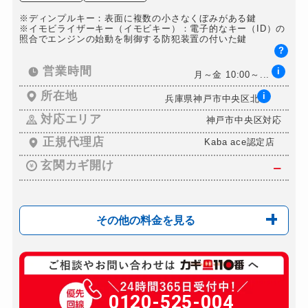
※ディンプルキー：表面に複数の小さなくぼみがある鍵
※イモビライザーキー（イモビキー）：電子的なキー（ID）の
照合でエンジンの始動を制御する防犯装置の付いた鍵
?
営業時間
i
月～金 10:00～...
所在地
i
兵庫県神戸市中央区北...
対応エリア
神戸市中央区対応
正規代理店
Kaba ace認定店
玄関カギ開け
ー
その他の料金を見る
玄関カギ複製
550円(税込)～
玄関カギ交換
0120-525-004
16,500円～(税込)