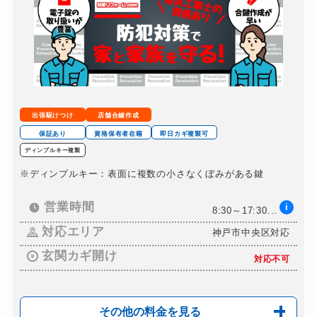
ドアノブカギ交換
別途お見積り
出張駆けつけ
店舗合鍵作成
保証あり
資格保有者在籍
即日カギ複製可
ディンプルキー複製
※ディンプルキー：表面に複数の小さなくぼみがある鍵
営業時間
i
8:30～17:30...
対応エリア
神戸市中央区対応
玄関カギ開け
対応不可
その他の料金を見る