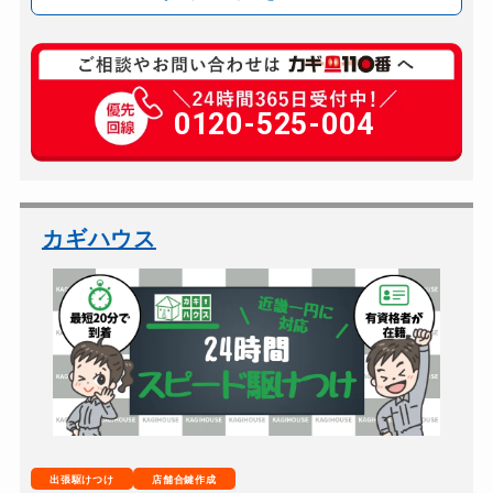
玄関カギ交換
12,000円～(税別)
金庫カギ開け
0120-525-004
30,000円～（税別）
金庫カギ修理
別途お見積り
金庫カギ交換
別途お見積り
ロッカーカギ開け
10,000円～（税別）...
カギハウス
ドアノブカギ開け
別途お見積り
ドアノブカギ作成
別途お見積り
ドアノブカギ交換
別途お見積り
出張駆けつけ
店舗合鍵作成