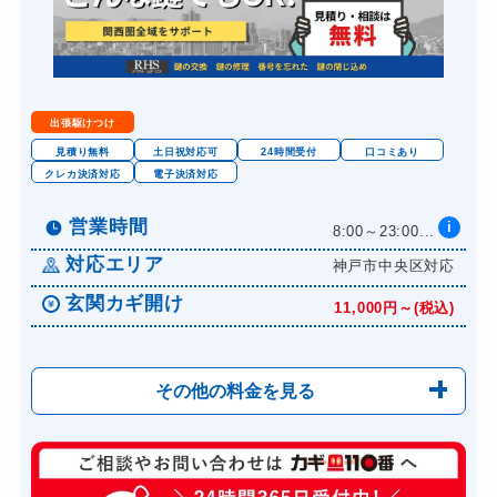
金庫カギ交換
11,000円～(税込)
出張駆けつけ
見積り無料
土日祝対応可
24時間受付
口コミあり
クレカ決済対応
電子決済対応
営業時間
i
8:00～23:00...
対応エリア
神戸市中央区対応
玄関カギ開け
11,000円～(税込)
その他の料金を見る
玄関カギ修理
6,600円～(税込)