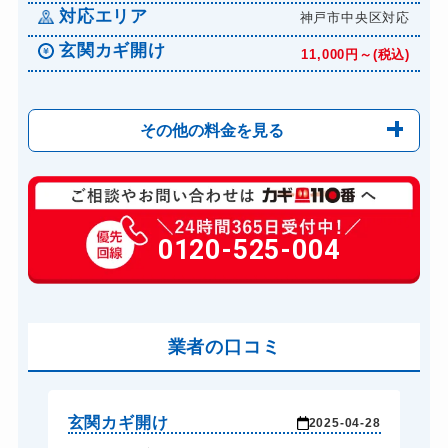
対応エリア
神戸市中央区対応
玄関カギ開け
11,000円～(税込)
その他の料金を見る
玄関カギ修理
6,600円～(税込)
玄関カギ作成
0120-525-004
14,300円～(税込)
玄関カギ交換
14,300円～(税込)
車カギ開け
13,200円～(税込)
バイクカギ開け
業者の口コミ
13,200円～(税込)
バイクカギ作成
16,500円～(税込)
スーツケースカギ開け
8,800円～(税込)
玄関カギ開け
玄
-28
2025-04-28