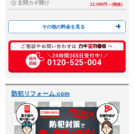
玄関カギ開け
12,000円～(税抜)
その他の料金を見る
玄関カギ複製
650円(税込)～
玄関カギ開け
0120-525-004
12,000円～(税抜)
玄関カギ修理
8,800円～(税込)
玄関カギ作成
12,000円～(税抜)
玄関カギ交換
8,800円～(税込)＋...
防犯リフォーム.com
バイクカギ開け
別途お見積り
バイクカギ作成
別途お見積り
スーツケースカギ開け
5,500円～(税込)
スーツケースカギ作成