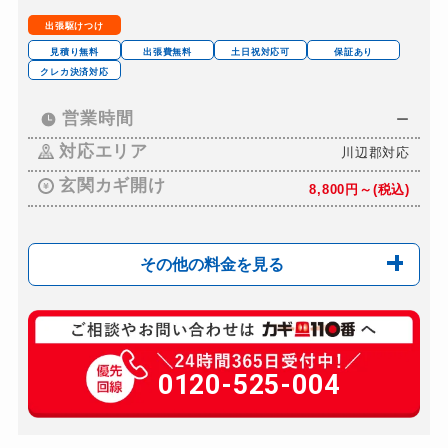
ロッカーカギ開け
6,000円～(税込)
出張駆けつけ
ドアノブカギ開け
8,000円～(税込)
見積り無料
出張費無料
土日祝対応可
保証あり
クレカ決済対応
ドアノブカギ作成
8,000円～(税込)
ドアノブカギ交換
営業時間
ー
10,000円～(税込)
対応エリア
川辺郡対応
玄関カギ開け
8,800円～(税込)
その他の料金を見る
玄関カギ修理
11,000円～＋部品代...
玄関カギ作成
0120-525-004
16,500円～(税込)
玄関カギ交換
11,000円～＋部品代...
車カギ開け
11,000円～(税込)