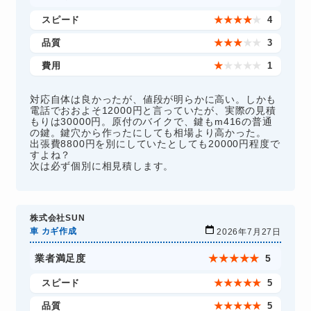
スピード
★
★
★
★
★
4
品質
★
★
★
★
★
3
費用
★
★
★
★
★
1
対応自体は良かったが、値段が明らかに高い。しかも
電話でおおよそ12000円と言っていたが、実際の見積
もりは30000円。原付のバイクで、鍵もm416の普通
の鍵。鍵穴から作ったにしても相場より高かった。
出張費8800円を別にしていたとしても20000円程度で
すよね？
次は必ず個別に相見積します。
株式会社SUN
車 カギ作成
2026年7月27日
業者満足度
★
★
★
★
★
5
スピード
★
★
★
★
★
5
品質
★
★
★
★
★
5