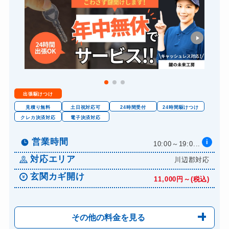
出張駆けつけ
見積り無料
土日祝対応可
24時間受付
24時間駆けつけ
クレカ決済対応
電子決済対応
営業時間
i
10:00～19:0...
対応エリア
川辺郡対応
玄関カギ開け
11,000円～(税込)
その他の料金を見る