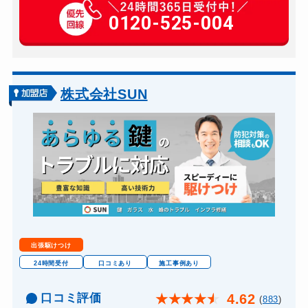
金庫カギ開け
0120-525-004
30,000円～（税別）
金庫カギ修理
別途お見積り
金庫カギ交換
別途お見積り
ロッカーカギ開け
10,000円～（税別）...
株式会社SUN
ドアノブカギ開け
別途お見積り
ドアノブカギ作成
別途お見積り
ドアノブカギ交換
別途お見積り
出張駆けつけ
24時間受付
口コミあり
施工事例あり
口コミ評価
4.62
★
★
★
★
★
(
883
)