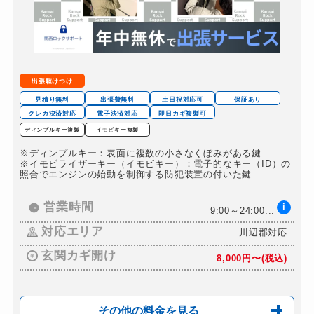
ドアノブカギ開け
11,000円～(税込）
ドアノブカギ交換
20,000円～（税込）
出張駆けつけ
見積り無料
出張費無料
土日祝対応可
保証あり
クレカ決済対応
電子決済対応
即日カギ複製可
ディンプルキー複製
イモビキー複製
※ディンプルキー：表面に複数の小さなくぼみがある鍵
※イモビライザーキー（イモビキー）：電子的なキー（ID）の
照合でエンジンの始動を制御する防犯装置の付いた鍵
営業時間
i
9:00～24:00...
対応エリア
川辺郡対応
玄関カギ開け
8,000円〜(税込)
その他の料金を見る