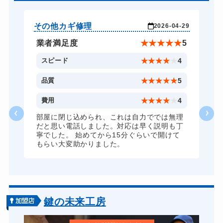
その他カギ修理
そ
-29
2026-04-29
★
5
業者満足度
★
★
★
★
★
5
4
スピード
★
★
★
★
★
4
5
品質
★
★
★
★
★
5
4
費用
★
★
★
★
★
4
理
部屋に閉じ込められ、これは自力ででは無理
丁
だと思い電話しました。対応は早く説明も丁
寧でした。 始めてから15分ぐらいで開けて
もらい大変助かりました。
鍵の未来工房