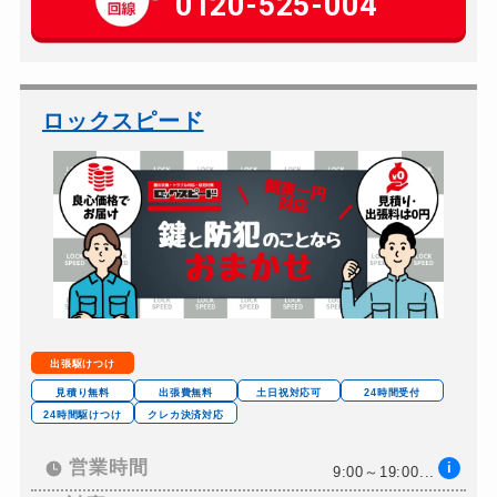
0120-525-004
玄関カギ修理
7,000円～(税別)
玄関カギ作成
7,000円～(税別)
玄関カギ交換
10,000円～(税別)
ロックスピード
車カギ開け
7,000円～(税別)
バイクカギ開け
7,000円～(税別)
バイクカギ作成
7,000円～(税別)
金庫カギ開け
7,000円～(税別)
ロッカーカギ開け
7,000円～(税別)
出張駆けつけ
見積り無料
出張費無料
土日祝対応可
24時間受付
24時間駆けつけ
クレカ決済対応
営業時間
i
9:00～19:00...