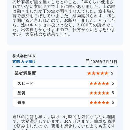
の所有者が鍵を無くしたとのこと。2年くらい使用さ
れていない玄関ドアで上下に鍵がありました。上の鍵
は動きましたが下の鍵が開きませんでした。途中独り
言で愚痴をこぼしていました。結局開けられず、壊し
て開けると言われたので、お断りしました。そうした
ら、途中キャンセル扱いとなり、3,000円の請求でし
た。出張費もかかりますので、仕方がないとは思いま
すが、大変残念な結果でした。
株式会社SUN
玄関 カギ開け
2026年7月21日
業者満足度
★
★
★
★
★
5
スピード
★
★
★
★
★
5
品質
★
★
★
★
★
5
費用
★
★
★
★
★
5
連絡の応答も早く，駆けつけ時間も気にならない範囲
で、大変満足しています。おかげさまで、簡単な修理
で済みましたので、費用も想像していたよりも安くす