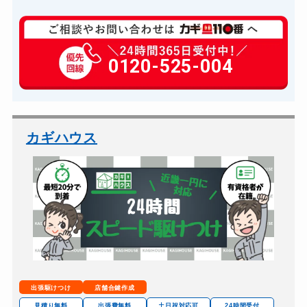
玄関カギ修理
6,600円～(税込)
玄関カギ作成
0120-525-004
14,300円～(税込)
玄関カギ交換
14,300円～(税込)
車カギ開け
13,200円～(税込)
バイクカギ開け
13,200円～(税込)
カギハウス
バイクカギ作成
16,500円～(税込)
金庫カギ開け
14,300円～(税込)
金庫カギ修理
11,000円～(税込)
金庫カギ交換
11,000円～(税込)
出張駆けつけ
店舗合鍵作成
見積り無料
出張費無料
土日祝対応可
24時間受付