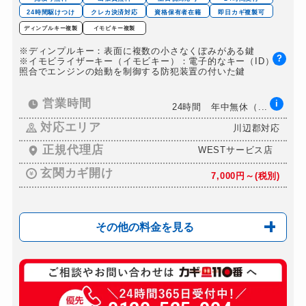
24時間駆けつけ
クレカ決済対応
資格保有者在籍
即日カギ複製可
ディンプルキー複製
イモビキー複製
※ディンプルキー：表面に複数の小さなくぼみがある鍵
?
※イモビライザーキー（イモビキー）：電子的なキー（ID）の
照合でエンジンの始動を制御する防犯装置の付いた鍵
営業時間
i
24時間 年中無休（...
対応エリア
川辺郡対応
正規代理店
WESTサービス店
玄関カギ開け
7,000円～(税別)
その他の料金を見る
玄関カギ複製
499円(税込)～
玄関カギ開け
7,000円～(税別)