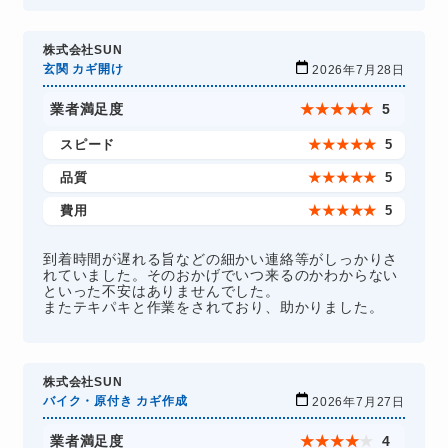
株式会社SUN
玄関 カギ開け
2026年7月28日
業者満足度
★
★
★
★
★
5
スピード
★
★
★
★
★
5
品質
★
★
★
★
★
5
費用
★
★
★
★
★
5
到着時間が遅れる旨などの細かい連絡等がしっかりさ
れていました。そのおかげでいつ来るのかわからない
といった不安はありませんでした。
またテキパキと作業をされており、助かりました。
株式会社SUN
バイク・原付き カギ作成
2026年7月27日
業者満足度
★
★
★
★
★
4