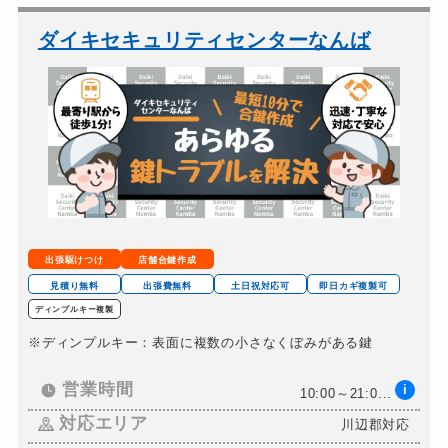
バイクカギ開け
19,800円～(税込)
ダイキセキュリティセンターなんば
バイクカギ作成
22,000円～(税込)
スーツケースカギ開け
8,800円～(税込)
スーツケースカギ作成
16,500円～(税込)
金庫カギ開け
8,800円～(税込)
金庫カギ修理
8,800円～(税込)
金庫カギ交換
11,000円～＋部品代...
出張駆けつけ
店舗合鍵作成
ロッカーカギ開け
11,000円～(税込)
見積り無料
出張費無料
土日祝対応可
即日カギ複製可
ディンプルキー複製
ドアノブカギ開け
11,000円～(税込)
※ディンプルキー：表面に複数の小さなくぼみがある鍵
ドアノブカギ作成
16,500円～(税込)
ドアノブカギ交換
営業時間
i
11,000円～(税込)...
10:00～21:0...
対応エリア
川辺郡対応