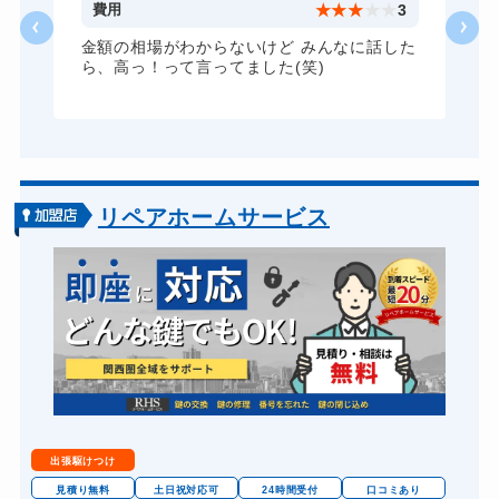
3
費用
★
★
★
★
★
3
ドアノブカギ作成
8,800円～(税込)
た
金額の相場がわからないけど みんなに話した
ら、高っ！って言ってました(笑)
ドアノブカギ交換
11,000円～(税込)
リペアホームサービス
出張駆けつけ
見積り無料
土日祝対応可
24時間受付
口コミあり