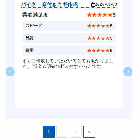
スーツケースカギ開け
8,800円～(税込)
バイク・原付きカギ作成
玄
-03
2026-08-03
スーツケースカギ作成
8,800円～(税込)
★
5
業者満足度
★
★
★
★
★
5
金庫カギ開け
14,300円～(税込)
5
スピード
★
★
★
★
★
5
金庫カギ修理
11,000円～(税込)
5
品質
★
★
★
★
★
5
金庫カギ交換
11,000円～(税込)
5
費用
★
★
★
★
★
5
ロッカーカギ開け
8,800円～(税込)
ま
すぐに作成していただいてとても助かりまし
て
た。 料金も明確で頼みやすかったです。
ドアノブカギ開け
10,780円～(税込)
丁
ドアノブカギ作成
8,800円～(税込)
ま
て
ドアノブカギ交換
11,000円～(税込)
ま
1
2
3