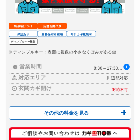
5,500円～(税込)
金庫カギ開け
12,000円～(税抜)
金庫カギ修理
別途お見積り
出張駆けつけ
店舗合鍵作成
金庫カギ交換
別途お見積り
保証あり
資格保有者在籍
即日カギ複製可
ディンプルキー複製
ロッカーカギ開け
9,900円～(税込)
※ディンプルキー：表面に複数の小さなくぼみがある鍵
ドアノブカギ開け
11,000円～(税込)
ドアノブカギ作成
営業時間
i
8,800円～(税込)
8:30～17:30...
ドアノブカギ交換
対応エリア
川辺郡対応
8,800円～(税込)
玄関カギ開け
対応不可
その他の料金を見る
玄関カギ交換
12,000円～(税別)