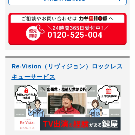
玄関カギ修理
8,000円〜(税込)
玄関カギ作成
0120-525-004
10,000円〜(税込)
玄関カギ交換
10,000円〜(税込)
車カギ開け
8,000円〜(税込)
バイクカギ開け
8,000円〜(税込)
Re-Vision（リヴィジョン）ロックレス
バイクカギ作成
12,000円～(税込)
キューサービス
スーツケースカギ開け
6,000円～(税込)
スーツケースカギ作成
8,000円～(税込)
金庫カギ開け
6,000円〜(税込)
金庫カギ修理
8,000円～(税込)
金庫カギ交換
12,000円～(税込)