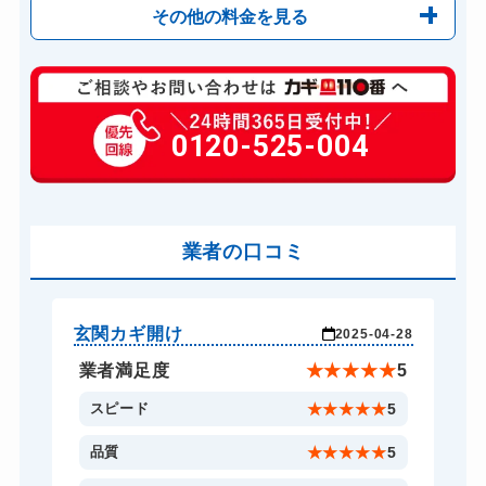
その他の料金を見る
玄関カギ修理
6,600円～(税込)
玄関カギ作成
0120-525-004
14,300円～(税込)
玄関カギ交換
14,300円～(税込)
車カギ開け
13,200円～(税込)
バイクカギ開け
業者の口コミ
13,200円～(税込)
バイクカギ作成
16,500円～(税込)
スーツケースカギ開け
8,800円～(税込)
玄関カギ開け
玄
-28
2025-04-28
金庫カギ開け
14,300円～(税込)
★
5
業者満足度
★
★
★
★
★
5
金庫カギ修理
11,000円～(税込)
5
スピード
★
★
★
★
★
5
ロッカーカギ開け
8,800円～(税込)
5
品質
★
★
★
★
★
5
ドアノブカギ開け
10,780円～(税込)