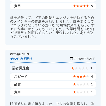
費用
★
★
★
★
★
5
鍵を紛失して、ドアの開錠とエンジンを始動するため
のメインキーの作成をお願いしました。鍵を無くして
パニックになっている処30分で現場に来てもらい、す
ぐに作業にかかってもらいました。作業時間も30分ほ
どで素早く対応してもらい、安心しました。ありがと
うございました。
株式会社SUN
その他 カギ開け
2026年7月21日
業者満足度
★
★
★
★
★
1
スピード
★
★
★
★
★
4
品質
★
★
★
★
★
1
費用
★
★
★
★
★
1
時間通りに来て頂きました。中古の倉庫を購入し、前