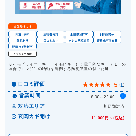
出張駆けつけ
見積り無料
出張費無料
土日祝対応可
24時間受付
保証あり
口コミあり
クレカ決済対応
資格保有者在籍
即日カギ複製可
イモビキー複製
※イモビライザーキー（イモビキー）：電子的なキー（ID）の
照合でエンジンの始動を制御する防犯装置の付いた鍵
口コミ評価
5
★
★
★
★
★
(
1
)
営業時間
i
8:00～22:00...
対応エリア
川辺郡対応
玄関カギ開け
11,000円～(税込)