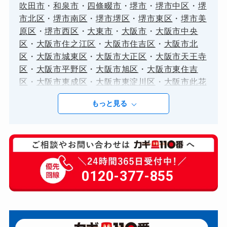
吹田市
・
和泉市
・
四條畷市
・
堺市
・
堺市中区
・
堺
市北区
・
堺市南区
・
堺市堺区
・
堺市東区
・
堺市美
原区
・
堺市西区
・
大東市
・
大阪市
・
大阪市中央
区
・
大阪市住之江区
・
大阪市住吉区
・
大阪市北
区
・
大阪市城東区
・
大阪市大正区
・
大阪市天王寺
区
・
大阪市平野区
・
大阪市旭区
・
大阪市東住吉
区
・
大阪市東成区
・
大阪市東淀川区
・
大阪市此花
区
・
大阪市浪速区
・
大阪市淀川区
・
大阪市港区
・
もっと見る
大阪市生野区
・
大阪市福島区
・
大阪市西区
・
大阪
市西成区
・
大阪市西淀川区
・
大阪市都島区
・
大阪
市阿倍野区
・
大阪市鶴見区
・
大阪狭山市
・
守口
市
・
富田林市
・
寝屋川市
・
岸和田市
・
摂津市
・
東
大阪市
・
松原市
・
枚方市
・
柏原市
・
池田市
・
河内
長野市
・
泉佐野市
・
泉北郡
・
泉南市
・
泉南郡
・
泉
0120-377-855
大津市
・
箕面市
・
羽曳野市
・
茨木市
・
藤井寺市
・
豊中市
・
豊能郡
・
貝塚市
・
門真市
・
阪南市
・
高槻
市
・
高石市
）
兵庫県
（
たつの市
・
三木市
・
三田市
・
丹波市
・