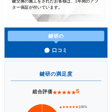
鍵交換の施工をされたお客様は、1年間のアフ
ター保証が付いています。
鍵研の
口コミ
鍵研の満足度
5
総合評価
★
★
★
★
★
●
★★★★★
100%