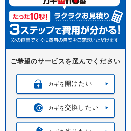
丹波篠山市
・
伊丹市
・
佐用郡
・
加古川市
・
加古
郡
・
加東市
・
加西市
・
南あわじ市
・
多可郡
・
姫路
市
・
宍粟市
・
宝塚市
・
小野市
・
尼崎市
・
川西市
・
川辺郡
・
揖保郡
・
明石市
・
朝来市
・
洲本市
・
淡路
市
・
相生市
・
神崎郡
・
神戸市
・
神戸市中央区
・
神
戸市北区
・
神戸市東灘区
・
神戸市西区
・
神戸市灘
区
・
神戸市兵庫区
・
神戸市長田区
・
神戸市須磨
区
・
神戸市垂水区
・
美方郡
・
西宮市
・
西脇市
・
豊
ご希望のサービスを選んでください
岡市
・
赤穂市
・
赤穂郡
・
養父市
・
高砂市
）
開けたい
カギを
交換したい
カギを