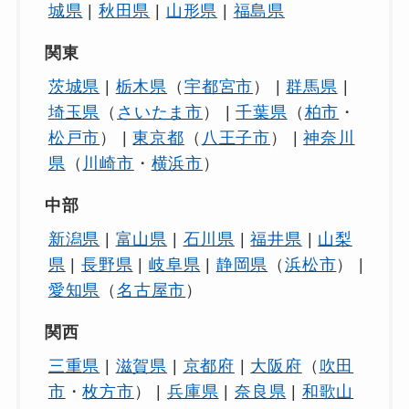
城県
|
秋田県
|
山形県
|
福島県
関東
茨城県
|
栃木県
（
宇都宮市
） |
群馬県
|
埼玉県
（
さいたま市
） |
千葉県
（
柏市
・
松戸市
） |
東京都
（
八王子市
） |
神奈川
県
（
川崎市
・
横浜市
）
中部
新潟県
|
富山県
|
石川県
|
福井県
|
山梨
県
|
長野県
|
岐阜県
|
静岡県
（
浜松市
） |
愛知県
（
名古屋市
）
関西
三重県
|
滋賀県
|
京都府
|
大阪府
（
吹田
市
・
枚方市
） |
兵庫県
|
奈良県
|
和歌山