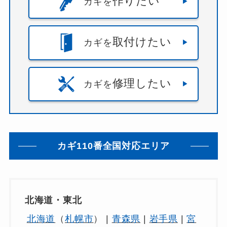
作りたい
カギを
取付けたい
カギを
修理したい
カギを
カギ110番全国対応エリア
北海道・東北
北海道
（
札幌市
） |
青森県
|
岩手県
|
宮