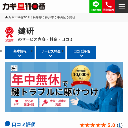
通話無料
カギ110番TOP
兵庫県
神戸市
中央区
鍵研
鍵研
のサービス内容・料金・口コミ
基本情報
サービス料金
口コミ評価
口コミ評価
★
★
★
★
★
5.0
(
1
)