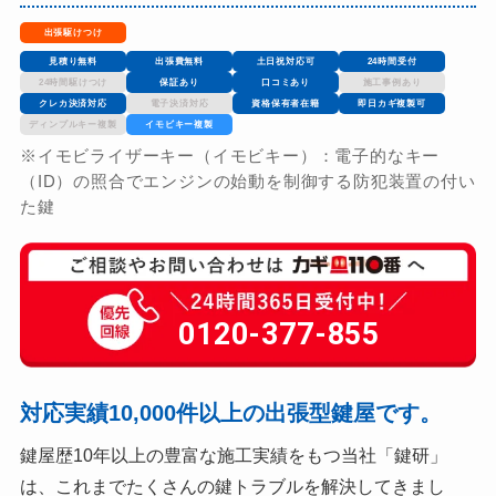
出張駆けつけ
見積り無料
出張費無料
土日祝対応可
24時間受付
24時間駆けつけ
保証あり
口コミあり
施工事例あり
クレカ決済対応
電子決済対応
資格保有者在籍
即日カギ複製可
ディンプルキー複製
イモビキー複製
※イモビライザーキー（イモビキー）：電子的なキー
（ID）の照合でエンジンの始動を制御する防犯装置の付い
た鍵
0120-377-855
対応実績10,000件以上の出張型鍵屋です。
鍵屋歴10年以上の豊富な施工実績をもつ当社「鍵研」
は、これまでたくさんの鍵トラブルを解決してきまし