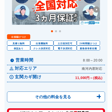
出張駆けつけ
見積り無料
出張費無料
土日祝対応可
24時間駆けつけ
保証あり
クレカ決済対応
電子決済対応
資格保有者在籍
営業時間
8:00～20:00
対応エリア
南河内郡対応
玄関カギ開け
11,000円～(税込)
その他の料金を見る