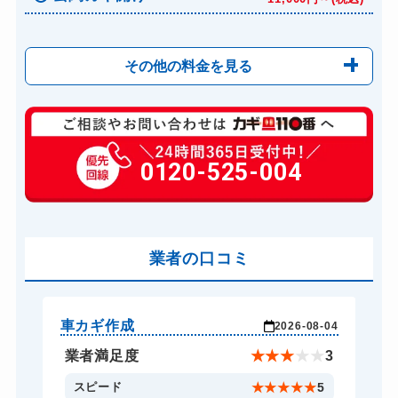
その他の料金を見る
玄関カギ修理
6,600円～(税込)
玄関カギ作成
0120-525-004
14,300円～(税込)
玄関カギ交換
14,300円～(税込)
車カギ開け
13,200円～(税込)
バイクカギ開け
業者の口コミ
13,200円～(税込)
バイクカギ作成
16,500円～(税込)
スーツケースカギ開け
8,800円～(税込)
車カギ作成
バ
-03
2026-08-04
スーツケースカギ作成
8,800円～(税込)
★
5
業者満足度
★
★
★
★
★
3
金庫カギ開け
14,300円～(税込)
5
スピード
★
★
★
★
★
5