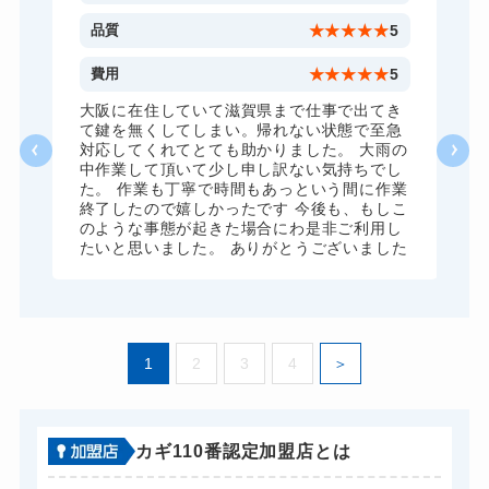
金庫カギ修理
11,000円～(税込)
5
品質
★
★
★
★
★
5
金庫カギ交換
11,000円～(税込)
5
費用
★
★
★
★
★
5
ロッカーカギ開け
8,800円～(税込)
、
大阪に在住していて滋賀県まで仕事で出てき
願
て鍵を無くしてしまい。帰れない状態で至急
ドアノブカギ開け
10,780円～(税込)
対応してくれてとても助かりました。 大雨の
中作業して頂いて少し申し訳ない気持ちでし
ドアノブカギ作成
8,800円～(税込)
た。 作業も丁寧で時間もあっという間に作業
終了したので嬉しかったです 今後も、もしこ
ドアノブカギ交換
11,000円～(税込)
のような事態が起きた場合にわ是非ご利用し
たいと思いました。 ありがとうございました
1
2
3
4
カギ110番認定加盟店とは