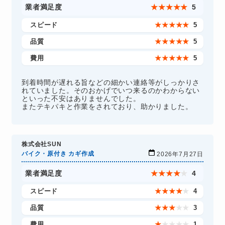
業者満足度
★
★
★
★
★
5
スピード
★
★
★
★
★
5
品質
★
★
★
★
★
5
費用
★
★
★
★
★
5
到着時間が遅れる旨などの細かい連絡等がしっかりさ
れていました。そのおかげでいつ来るのかわからない
といった不安はありませんでした。
またテキパキと作業をされており、助かりました。
株式会社SUN
バイク・原付き カギ作成
2026年7月27日
業者満足度
★
★
★
★
★
4
スピード
★
★
★
★
★
4
品質
★
★
★
★
★
3
費用
★
★
★
★
★
1