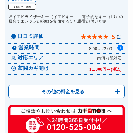
イモビキー複製
※イモビライザーキー（イモビキー）：電子的なキー（ID）の
照合でエンジンの始動を制御する防犯装置の付いた鍵
口コミ評価
5
★
★
★
★
★
(
1
)
営業時間
i
8:00～22:00...
対応エリア
南河内郡対応
玄関カギ開け
11,000円～(税込)
その他の料金を見る
玄関カギ修理
6,600円～(税込)
玄関カギ作成
0120-525-004
14,300円～(税込)