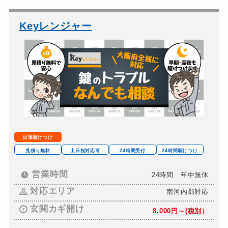
車カギ開け
13,200円～(税込)
バイクカギ開け
13,200円～(税込)
Keyレンジャー
バイクカギ作成
16,500円～(税込)
金庫カギ開け
14,300円～(税込)
金庫カギ修理
11,000円～(税込)
金庫カギ交換
11,000円～(税込)
出張駆けつけ
見積り無料
土日祝対応可
24時間受付
24時間駆けつけ
営業時間
24時間 年中無休
対応エリア
南河内郡対応
玄関カギ開け
8,000円～(税別）