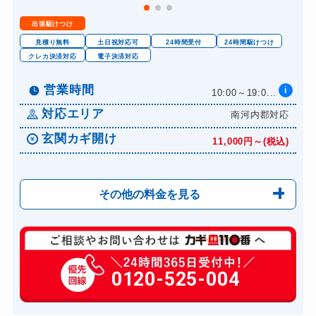
金庫カギ交換
11,000円～(税込)
出張駆けつけ
ロッカーカギ開け
8,800円～(税込)
見積り無料
土日祝対応可
24時間受付
24時間駆けつけ
ドアノブカギ開け
クレカ決済対応
電子決済対応
10,780円～(税込)
ドアノブカギ作成
8,800円～(税込)
営業時間
i
10:00～19:0...
ドアノブカギ交換
11,000円～(税込)
対応エリア
南河内郡対応
玄関カギ開け
11,000円～(税込)
その他の料金を見る
玄関カギ修理
6,600円～(税込)
玄関カギ作成
0120-525-004
14,300円～(税込)
玄関カギ交換
14,300円～(税込)