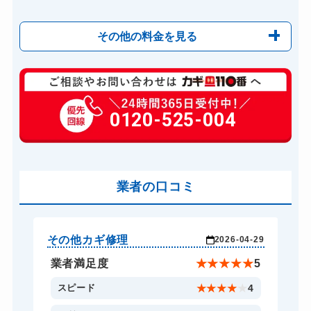
その他の料金を見る
玄関カギ修理
6,600円～(税込)
玄関カギ交換
0120-525-004
14,300円～(税込)
金庫カギ開け
14,300円～(税込)
業者の口コミ
その他カギ修理
そ
-29
2026-04-29
★
5
業者満足度
★
★
★
★
★
5
4
スピード
★
★
★
★
★
4