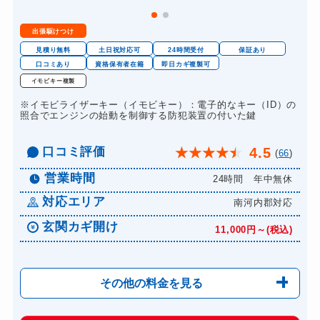
出張駆けつけ
見積り無料
土日祝対応可
24時間受付
保証あり
口コミあり
資格保有者在籍
即日カギ複製可
イモビキー複製
※イモビライザーキー（イモビキー）：電子的なキー（ID）の
照合でエンジンの始動を制御する防犯装置の付いた鍵
口コミ評価
4.5
★
★
★
★
★
(
66
)
営業時間
24時間 年中無休
対応エリア
南河内郡対応
玄関カギ開け
11,000円～(税込)
その他の料金を見る