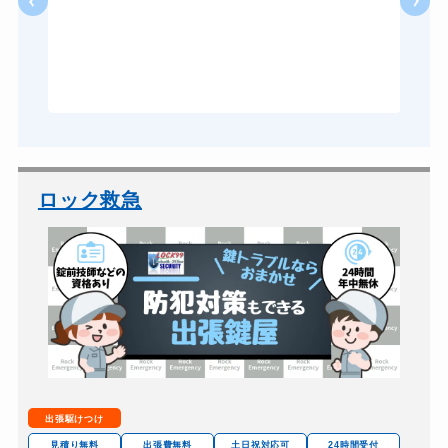
10,780円～(税込)
る
ドアノブカギ作成
8,800円～(税込)
ら
あ
ドアノブカギ交換
11,000円～(税込)
ロック救急
出張駆けつけ
見積り無料
出張費無料
土日祝対応可
24時間受付