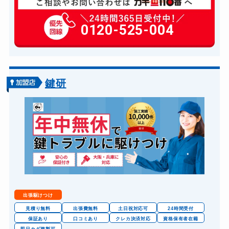
玄関カギ修理
6,600円～(税込)
玄関カギ作成
0120-525-004
14,300円～(税込)
玄関カギ交換
14,300円～(税込)
車カギ開け
13,200円～(税込)
バイクカギ開け
13,200円～(税込)
鍵研
バイクカギ作成
16,500円～(税込)
スーツケースカギ開け
8,800円～(税込)
金庫カギ開け
14,300円～(税込)
金庫カギ交換
11,000円～(税込)
ロッカーカギ開け
8,800円～(税込)
ドアノブカギ開け
10,780円～(税込)
出張駆けつけ
ドアノブカギ作成
8,800円～(税込)
見積り無料
出張費無料
土日祝対応可
24時間受付
保証あり
口コミあり
クレカ決済対応
資格保有者在籍
ドアノブカギ交換
11,000円～(税込)
即日カギ複製可