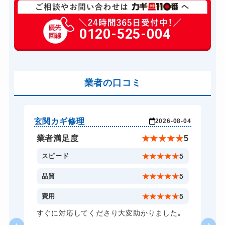
玄関カギ修理
6,600円～(税込)
玄関カギ作成
0120-525-004
14,300円～(税込)
玄関カギ交換
14,300円～(税込)
車カギ開け
13,200円～(税込)
バイクカギ開け
業者の口コミ
13,200円～(税込)
バイクカギ作成
16,500円～(税込)
スーツケースカギ開け
8,800円～(税込)
玄関カギ修理
玄
-24
2026-08-04
スーツケースカギ作成
8,800円～(税込)
★
5
業者満足度
★
★
★
★
★
5
金庫カギ開け
14,300円～(税込)
5
スピード
★
★
★
★
★
5
金庫カギ修理
11,000円～(税込)
5
品質
★
★
★
★
★
5
金庫カギ交換
11,000円～(税込)
5
費用
★
★
★
★
★
5
ロッカーカギ開け
8,800円～(税込)
し
すぐに対応してくださり大変助かりました｡
い
ドアノブカギ開け