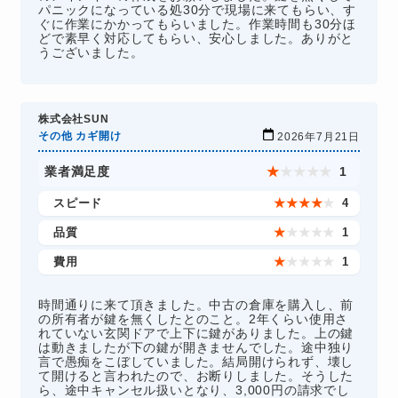
パニックになっている処30分で現場に来てもらい、す
ぐに作業にかかってもらいました。作業時間も30分ほ
どで素早く対応してもらい、安心しました。ありがと
うございました。
株式会社SUN
その他 カギ開け
2026年7月21日
業者満足度
★
★
★
★
★
1
スピード
★
★
★
★
★
4
品質
★
★
★
★
★
1
費用
★
★
★
★
★
1
時間通りに来て頂きました。中古の倉庫を購入し、前
の所有者が鍵を無くしたとのこと。2年くらい使用さ
れていない玄関ドアで上下に鍵がありました。上の鍵
は動きましたが下の鍵が開きませんでした。途中独り
言で愚痴をこぼしていました。結局開けられず、壊し
て開けると言われたので、お断りしました。そうした
ら、途中キャンセル扱いとなり、3,000円の請求でし