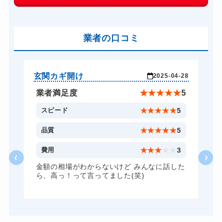
玄関カギ交換
14,300円～(税込)
車カギ開け
13,200円～(税込)
バイクカギ開け
業者の口コミ
13,200円～(税込)
バイクカギ作成
16,500円～(税込)
スーツケースカギ開け
8,800円～(税込)
玄関カギ開け
玄
-28
2025-04-28
金庫カギ開け
14,300円～(税込)
★
5
業者満足度
★
★
★
★
★
5
金庫カギ修理
11,000円～(税込)
5
スピード
★
★
★
★
★
5
ロッカーカギ開け
8,800円～(税込)
5
品質
★
★
★
★
★
5
ドアノブカギ開け
10,780円～(税込)
3
費用
★
★
★
★
★
3
ドアノブカギ作成
8,800円～(税込)
た
金額の相場がわからないけど みんなに話した
ら、高っ！って言ってました(笑)
ドアノブカギ交換
11,000円～(税込)