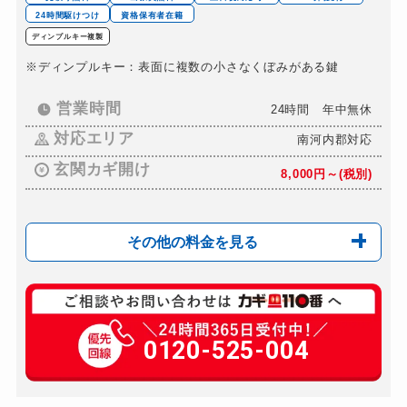
24時間駆けつけ
資格保有者在籍
ディンプルキー複製
※ディンプルキー：表面に複数の小さなくぼみがある鍵
営業時間
24時間 年中無休
対応エリア
南河内郡対応
玄関カギ開け
8,000円～(税別)
その他の料金を見る
玄関カギ交換
9,000円～(税別)
車カギ開け
0120-525-004
8,000円～(税別)
バイクカギ開け
6,000円～(税別)
バイクカギ作成