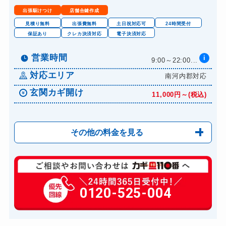
出張駆けつけ
店舗合鍵作成
見積り無料
出張費無料
土日祝対応可
24時間受付
保証あり
クレカ決済対応
電子決済対応
営業時間
i
9:00～22:00...
対応エリア
南河内郡対応
玄関カギ開け
11,000円～(税込)
その他の料金を見る
玄関カギ開け
11,000円～(税込)
玄関カギ修理
0120-525-004
6,600円～(税込)
玄関カギ交換
14,300円～(税込)
スーツケースカギ開け
8,800円～(税込)