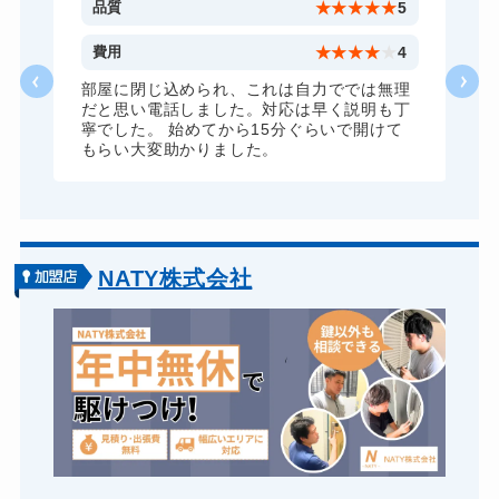
5
品質
★
★
★
★
★
5
4
費用
★
★
★
★
★
4
理
部屋に閉じ込められ、これは自力ででは無理
丁
だと思い電話しました。対応は早く説明も丁
寧でした。 始めてから15分ぐらいで開けて
もらい大変助かりました。
NATY株式会社