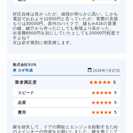
対応自体は良かったが、値段が明らかに高い。しかも
電話でおおよそ12000円と言っていたが、実際の見積
もりは30000円。原付のバイクで、鍵もm416の普通
の鍵。鍵穴から作ったにしても相場より高かった。
出張費8800円を別にしていたとしても20000円程度で
すよね？
次は必ず個別に相見積します。
株式会社SUN
車 カギ作成
2026年7月27日
業者満足度
★
★
★
★
★
5
スピード
★
★
★
★
★
5
品質
★
★
★
★
★
5
費用
★
★
★
★
★
5
鍵を紛失して、ドアの開錠とエンジンを始動するため
のメインキーの作成をお願いしました。鍵を無くして