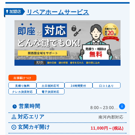
リペアホームサービス
出張駆けつけ
見積り無料
土日祝対応可
24時間受付
口コミあり
クレカ決済対応
電子決済対応
営業時間
i
8:00～23:00...
対応エリア
南河内郡対応
玄関カギ開け
11,000円～(税込)