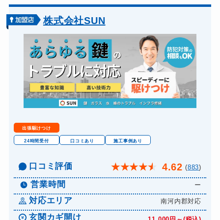
7,000円～(税別)
金庫カギ開け
8,000円～(税別)
株式会社SUN
ロッカーカギ開け
6,000円～(税別)
ドアノブカギ交換
別途お見積り
出張駆けつけ
24時間受付
口コミあり
施工事例あり
口コミ評価
4.62
★
★
★
★
★
(
883
)
営業時間
ー
対応エリア
南河内郡対応
玄関カギ開け
11,000円～(税込)