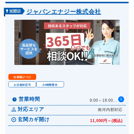
金庫カギ開け
14,300円～(税込)
ジャパンエナジー株式会社
ロッカーカギ開け
8,800円～(税込)
ドアノブカギ開け
10,780円～(税込)
ドアノブカギ交換
11,000円～(税込)
出張駆けつけ
土日祝対応可
24時間受付
営業時間
i
9:00～18:00...
対応エリア
南河内郡対応
玄関カギ開け
11,000円～(税込)