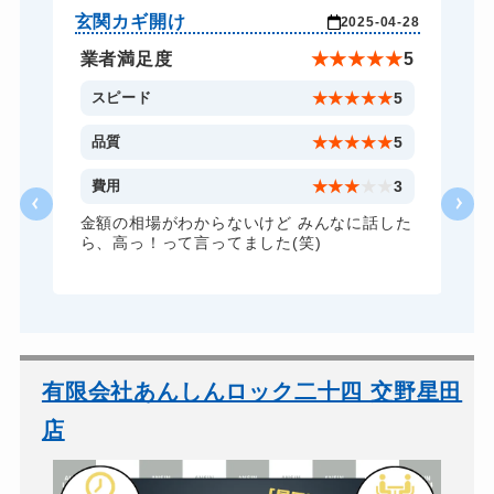
スーツケースカギ開け
8,800円～(税込)
玄関カギ開け
玄
-28
2025-04-28
金庫カギ開け
14,300円～(税込)
★
5
業者満足度
★
★
★
★
★
5
金庫カギ修理
11,000円～(税込)
5
スピード
★
★
★
★
★
5
ロッカーカギ開け
8,800円～(税込)
5
品質
★
★
★
★
★
5
ドアノブカギ開け
10,780円～(税込)
3
費用
★
★
★
★
★
3
ドアノブカギ作成
8,800円～(税込)
た
金額の相場がわからないけど みんなに話した
ら、高っ！って言ってました(笑)
ドアノブカギ交換
11,000円～(税込)
有限会社あんしんロック二十四 交野星田
店