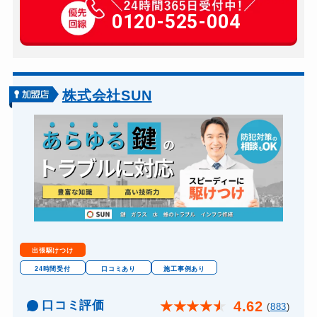
玄関カギ修理
0120-525-004
別途お見積り
玄関カギ交換
別途お見積り
株式会社SUN
出張駆けつけ
24時間受付
口コミあり
施工事例あり
口コミ評価
4.62
★
★
★
★
★
(
883
)