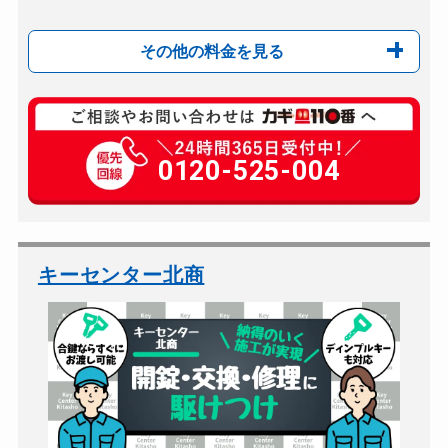
その他の料金を見る
玄関カギ複製
550円(税込)～
玄関カギ開け
0120-525-004
15,000円～(税抜)
玄関カギ修理
別途お見積り
玄関カギ作成
別途お見積り
玄関カギ交換
別途お見積り
キーセンター北商
車カギ開け
別途お見積り
バイクカギ開け
別途お見積り
バイクカギ作成
別途お見積り
スーツケースカギ開け
別途お見積り
スーツケースカギ作成
別途お見積り