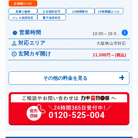
出張駆けつけ
ドアノブカギ作成
8,800円～(税込)
見積り無料
土日祝対応可
24時間受付
24時間駆けつけ
ドアノブカギ交換
クレカ決済対応
電子決済対応
11,000円～(税込)
営業時間
i
10:00～19:0...
対応エリア
大阪狭山市対応
玄関カギ開け
11,000円～(税込)
その他の料金を見る
玄関カギ修理
6,600円～(税込)
玄関カギ作成
0120-525-004
14,300円～(税込)
玄関カギ交換
14,300円～(税込)
車カギ開け
13,200円～(税込)