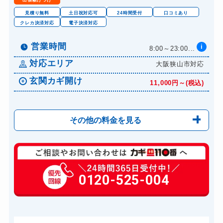
見積り無料
土日祝対応可
24時間受付
口コミあり
クレカ決済対応
電子決済対応
営業時間
i
8:00～23:00...
対応エリア
大阪狭山市対応
玄関カギ開け
11,000円～(税込)
その他の料金を見る
玄関カギ修理
6,600円～(税込)
玄関カギ交換
0120-525-004
14,300円～(税込)
金庫カギ開け
14,300円～(税込)