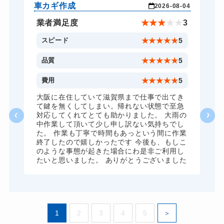
スーツケースカギ開け
8,800円～(税込)
車カギ作成
バ
-03
2026-08-04
スーツケースカギ作成
8,800円～(税込)
★
5
業者満足度
★
★
★
★
★
3
金庫カギ開け
14,300円～(税込)
5
スピード
★
★
★
★
★
5
金庫カギ修理
11,000円～(税込)
5
品質
★
★
★
★
★
5
金庫カギ交換
11,000円～(税込)
5
費用
★
★
★
★
★
5
ロッカーカギ開け
8,800円～(税込)
、
大阪に在住していて滋賀県まで仕事で出てき
願
て鍵を無くしてしまい。帰れない状態で至急
ドアノブカギ開け
10,780円～(税込)
対応してくれてとても助かりました。 大雨の
中作業して頂いて少し申し訳ない気持ちでし
ドアノブカギ作成
8,800円～(税込)
た。 作業も丁寧で時間もあっという間に作業
終了したので嬉しかったです 今後も、もしこ
ドアノブカギ交換
11,000円～(税込)
のような事態が起きた場合にわ是非ご利用し
たいと思いました。 ありがとうございました
1
2
3
4
5