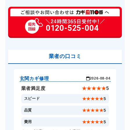
玄関カギ修理
6,600円～(税込)
玄関カギ作成
0120-525-004
14,300円～(税込)
玄関カギ交換
14,300円～(税込)
車カギ開け
13,200円～(税込)
バイクカギ開け
業者の口コミ
13,200円～(税込)
バイクカギ作成
16,500円～(税込)
スーツケースカギ開け
8,800円～(税込)
玄関カギ修理
玄
-24
2026-08-04
スーツケースカギ作成
8,800円～(税込)
★
5
業者満足度
★
★
★
★
★
5
金庫カギ開け
14,300円～(税込)
5
スピード
★
★
★
★
★
5
金庫カギ修理
11,000円～(税込)
5
品質
★
★
★
★
★
5
金庫カギ交換
11,000円～(税込)
5
費用
★
★
★
★
★
5
ロッカーカギ開け
8,800円～(税込)