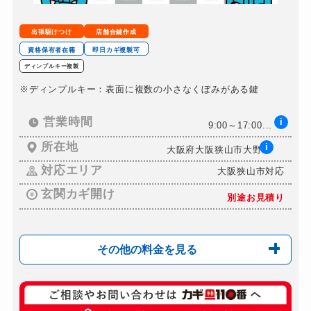
金庫カギ開け
別途お見積り
出張駆けつけ
店舗合鍵作成
金庫カギ修理
別途お見積り
資格保有者在籍
即日カギ複製可
ディンプルキー複製
金庫カギ交換
別途お見積り
※ディンプルキー：表面に複数の小さなくぼみがある鍵
ロッカーカギ開け
別途お見積り
ドアノブカギ開け
営業時間
i
別途お見積り
9:00～17:00...
ドアノブカギ作成
所在地
i
別途お見積り
大阪府大阪狭山市大野...
ドアノブカギ交換
対応エリア
大阪狭山市対応
別途お見積り
玄関カギ開け
別途お見積り
その他の料金を見る
玄関カギ開け
別途お見積り