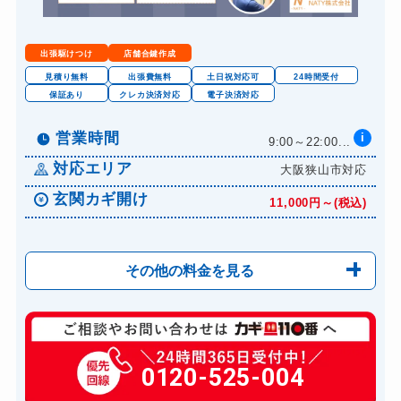
出張駆けつけ
店舗合鍵作成
見積り無料
出張費無料
土日祝対応可
24時間受付
保証あり
クレカ決済対応
電子決済対応
営業時間
i
9:00～22:00...
対応エリア
大阪狭山市対応
玄関カギ開け
11,000円～(税込)
その他の料金を見る
玄関カギ開け
11,000円～(税込)
玄関カギ修理
0120-525-004
6,600円～(税込)
玄関カギ交換