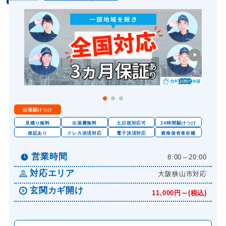
出張駆けつけ
見積り無料
出張費無料
土日祝対応可
24時間駆けつけ
保証あり
クレカ決済対応
電子決済対応
資格保有者在籍
営業時間
8:00～20:00
対応エリア
大阪狭山市対応
玄関カギ開け
11,000円～(税込)