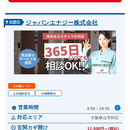
14,300円～(税込)
スーツケースカギ開け
8,800円～(税込)
金庫カギ開け
14,300円～(税込)
ジャパンエナジー株式会社
ロッカーカギ開け
8,800円～(税込)
ドアノブカギ開け
10,780円～(税込)
ドアノブカギ交換
11,000円～(税込)
出張駆けつけ
土日祝対応可
24時間受付
営業時間
i
9:00～18:00...
対応エリア
大阪狭山市対応
玄関カギ開け
11,000円～(税込)