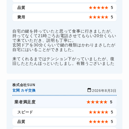
品質
★
★
★
★
★
5
費用
★
★
★
★
★
5
自宅の鍵を持っていたと思って食事に行きましたが、
持ってなくて21時ごろお電話させてもらい20分くらい
で来ていただき、説明も丁寧に。
玄関ドアを30分くらいで鍵の種類はかわりまさしたが
自宅にはいることができました。
来てくれるまではテンション下がっていましたが、復
旧したとたんほっといたしまし。有難うございました
株式会社SUN
玄関 カギ交換
2026年8月3日
業者満足度
★
★
★
★
★
5
スピード
★
★
★
★
★
5
品質
★
★
★
★
★
5