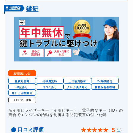
バイクカギ開け
13,200円～(税込)
鍵研
バイクカギ作成
16,500円～(税込)
金庫カギ開け
14,300円～(税込)
金庫カギ修理
11,000円～(税込)
金庫カギ交換
11,000円～(税込)
出張駆けつけ
見積り無料
出張費無料
土日祝対応可
24時間受付
保証あり
口コミあり
クレカ決済対応
資格保有者在籍
即日カギ複製可
イモビキー複製
※イモビライザーキー（イモビキー）：電子的なキー（ID）の
照合でエンジンの始動を制御する防犯装置の付いた鍵
口コミ評価
5
★
★
★
★
★
(
1
)