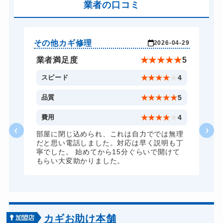
業者の口コミ
その他カギ修理
そ
-29
2026-04-29
★
5
業者満足度
★
★
★
★
★
5
4
スピード
★
★
★
★
★
4
5
品質
★
★
★
★
★
5
4
費用
★
★
★
★
★
4
理
部屋に閉じ込められ、これは自力ででは無理
丁
だと思い電話しました。対応は早く説明も丁
寧でした。 始めてから15分ぐらいで開けて
もらい大変助かりました。
カギお助け本舗