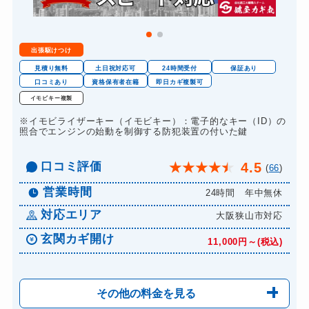
金庫カギ修理
11,000円～(税込)
金庫カギ交換
11,000円～(税込)
出張駆けつけ
ロッカーカギ開け
8,800円～(税込)
見積り無料
土日祝対応可
24時間受付
保証あり
ドアノブカギ開け
口コミあり
資格保有者在籍
即日カギ複製可
10,780円～(税込)
イモビキー複製
ドアノブカギ作成
8,800円～(税込)
※イモビライザーキー（イモビキー）：電子的なキー（ID）の
ドアノブカギ交換
照合でエンジンの始動を制御する防犯装置の付いた鍵
11,000円～(税込)
口コミ評価
4.5
★
★
★
★
★
(
66
)
営業時間
24時間 年中無休
対応エリア
大阪狭山市対応
玄関カギ開け
11,000円～(税込)
その他の料金を見る