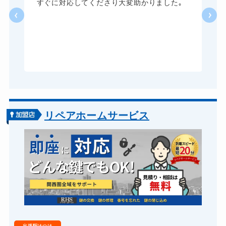
し
すぐに対応してくださり大変助かりました｡
い
ドアノブカギ開け
10,780円～(税込)
る
ドアノブカギ作成
8,800円～(税込)
ら
あ
ドアノブカギ交換
11,000円～(税込)
リペアホームサービス
出張駆けつけ