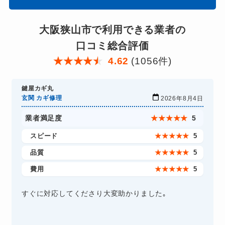
大阪狭山市で利用できる業者の
口コミ総合評価
★
★
★
★
★
4.62
(1056件)
鍵屋カギ丸
玄関 カギ修理
2026年8月4日
業者満足度
★
★
★
★
★
5
スピード
★
★
★
★
★
5
品質
★
★
★
★
★
5
費用
★
★
★
★
★
5
すぐに対応してくださり大変助かりました｡