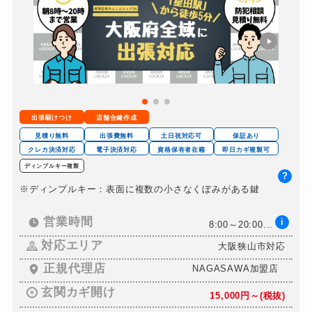
出張駆けつけ
店舗合鍵作成
見積り無料
出張費無料
土日祝対応可
保証あり
クレカ決済対応
電子決済対応
資格保有者在籍
即日カギ複製可
ディンプルキー複製
?
※ディンプルキー：表面に複数の小さなくぼみがある鍵
営業時間
i
8:00～20:00...
対応エリア
大阪狭山市対応
正規代理店
NAGASAWA加盟店
玄関カギ開け
15,000円～(税抜)