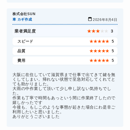
株式会社SUN
車 カギ作成
2026年8月4日
業者満足度
★
★
★
★
★
3
スピード
★
★
★
★
★
5
品質
★
★
★
★
★
5
費用
★
★
★
★
★
5
大阪に在住していて滋賀県まで仕事で出てきて鍵を無
くしてしまい。帰れない状態で至急対応してくれてと
ても助かりました。
大雨の中作業して頂いて少し申し訳ない気持ちでし
た。
作業も丁寧で時間もあっという間に作業終了したので
嬉しかったです
今後も、もしこのような事態が起きた場合にわ是非ご
利用したいと思いました。
ありがとうございました