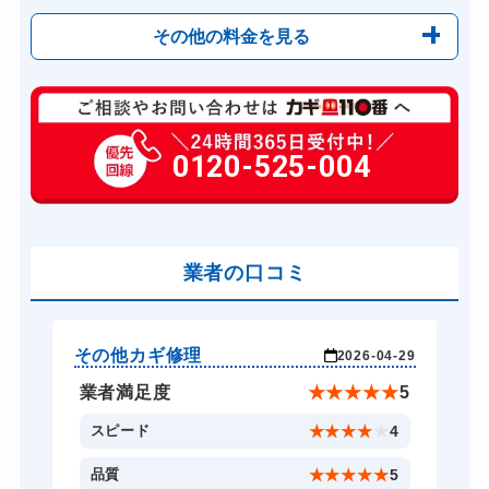
その他の料金を見る
玄関カギ修理
6,600円～(税込)
玄関カギ交換
0120-525-004
14,300円～(税込)
金庫カギ開け
14,300円～(税込)
業者の口コミ
その他カギ修理
そ
-29
2026-04-29
★
5
業者満足度
★
★
★
★
★
5
4
スピード
★
★
★
★
★
4
5
品質
★
★
★
★
★
5