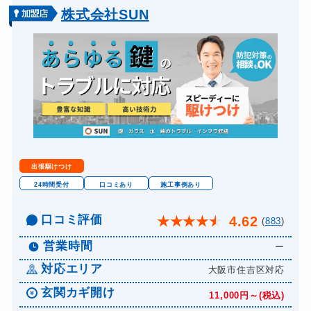
車カギ開け
11,000円～(税込)
株式会社SUN
バイクカギ開け
別途お見積り
バイクカギ作成
別途お見積り
スーツケースカギ開け
11,000円～(税込)
スーツケースカギ作成
別途お見積り
金庫カギ開け
11,000円～(税込)
金庫カギ修理
別途お見積り
出張駆けつけ
金庫カギ交換
別途お見積り
24時間受付
口コミあり
施工事例あり
ロッカーカギ開け
11,000円～(税込)
口コミ評価
4.62
★
★
★
★
★
(
883
)
ドアノブカギ開け
11,000円～(税込)
営業時間
ー
ドアノブカギ作成
別途お見積り
対応エリア
大阪市住吉区対応
ドアノブカギ交換
別途お見積り
玄関カギ開け
11,000円～(税込)