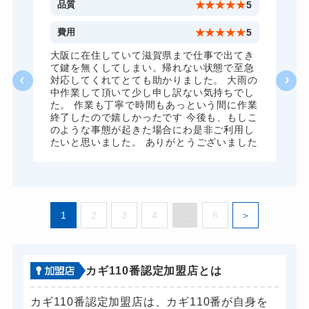
11,000円～(税込)
5
品質
★
★
★
★
★
5
金庫カギ交換
11,000円～(税込)
5
費用
★
★
★
★
★
5
ロッカーカギ開け
8,800円～(税込)
、
大阪に在住していて滋賀県まで仕事で出てき
願
て鍵を無くしてしまい。帰れない状態で至急
ドアノブカギ開け
10,780円～(税込)
対応してくれてとても助かりました。 大雨の
中作業して頂いて少し申し訳ない気持ちでし
ドアノブカギ作成
8,800円～(税込)
た。 作業も丁寧で時間もあっという間に作業
終了したので嬉しかったです 今後も、もしこ
ドアノブカギ交換
11,000円～(税込)
のような事態が起きた場合にわ是非ご利用し
たいと思いました。 ありがとうございました
1
2
3
4
...
6
カギ110番認定加盟店とは
カギ110番認定加盟店は、カギ110番が自身を