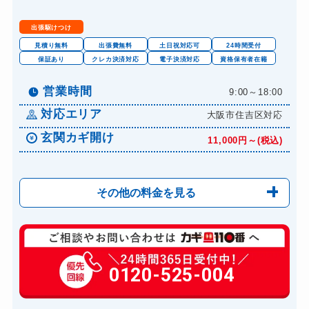
ドアノブカギ開け
10,780円～(税込)
出張駆けつけ
ドアノブカギ作成
8,800円～(税込)
見積り無料
出張費無料
土日祝対応可
24時間受付
保証あり
クレカ決済対応
電子決済対応
資格保有者在籍
ドアノブカギ交換
11,000円～(税込)
営業時間
9:00～18:00
対応エリア
大阪市住吉区対応
玄関カギ開け
11,000円～(税込)
その他の料金を見る
玄関カギ修理
6,600円～(税込)
玄関カギ交換
0120-525-004
14,300円～(税込)
車カギ開け
13,200円～(税込)