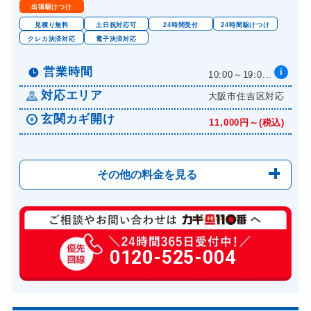
出張駆けつけ
見積り無料
土日祝対応可
24時間受付
24時間駆けつけ
クレカ決済対応
電子決済対応
営業時間
i
10:00～19:0...
対応エリア
大阪市住吉区対応
玄関カギ開け
11,000円～(税込)
その他の料金を見る
玄関カギ修理
6,600円～(税込)
玄関カギ作成
0120-525-004
14,300円～(税込)
玄関カギ交換
14,300円～(税込)
車カギ開け
13,200円～(税込)