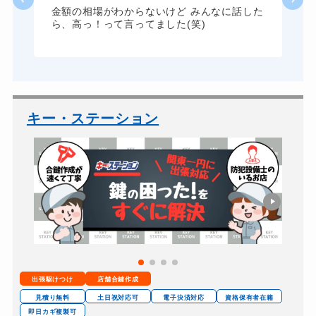
ドアノブカギ作成
8,800円～(税込)
た
金額の相場がわからないけど みんなに話した
ら、高っ！って言ってました(笑)
ドアノブカギ交換
11,000円～(税込)
キー・ステーション
出張駆けつけ
店舗合鍵作成
見積り無料
土日祝対応可
電子決済対応
資格保有者在籍
即日カギ複製可