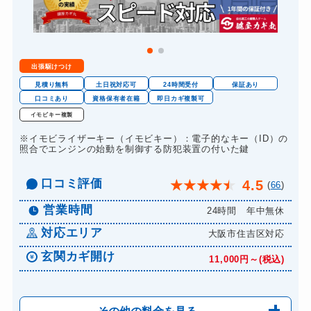
出張駆けつけ
見積り無料
土日祝対応可
24時間受付
保証あり
口コミあり
資格保有者在籍
即日カギ複製可
イモビキー複製
※イモビライザーキー（イモビキー）：電子的なキー（ID）の
照合でエンジンの始動を制御する防犯装置の付いた鍵
口コミ評価
4.5
★
★
★
★
★
(
66
)
営業時間
24時間 年中無休
対応エリア
大阪市住吉区対応
玄関カギ開け
11,000円～(税込)