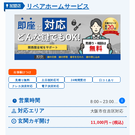
バイクカギ開け
13,200円～(税込)
リペアホームサービス
バイクカギ作成
16,500円～(税込)
スーツケースカギ開け
8,800円～(税込)
スーツケースカギ作成
8,800円～(税込)
金庫カギ開け
14,300円～(税込)
金庫カギ修理
11,000円～(税込)
金庫カギ交換
11,000円～(税込)
出張駆けつけ
ロッカーカギ開け
8,800円～(税込)
見積り無料
土日祝対応可
24時間受付
口コミあり
クレカ決済対応
電子決済対応
ドアノブカギ開け
10,780円～(税込)
ドアノブカギ作成
営業時間
i
8,800円～(税込)
8:00～23:00...
ドアノブカギ交換
対応エリア
大阪市住吉区対応
11,000円～(税込)
玄関カギ開け
11,000円～(税込)