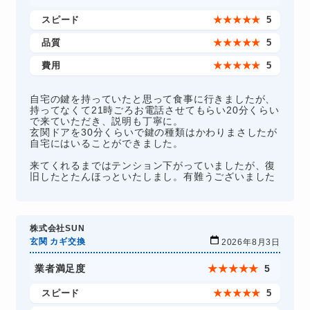
スピード
★
★
★
★
★
5
品質
★
★
★
★
★
5
費用
★
★
★
★
★
5
自宅の鍵を持っていたと思って食事に行きましたが、
持ってなくて21時ごろお電話させてもらい20分くらい
で来ていただき、説明も丁寧に。
玄関ドアを30分くらいで鍵の種類はかわりまさしたが
自宅にはいることができました。
来てくれるまではテンション下がっていましたが、復
旧したとたんほっといたしまし。有難うございました
株式会社SUN
玄関 カギ交換
2026年8月3日
業者満足度
★
★
★
★
★
5
スピード
★
★
★
★
★
5