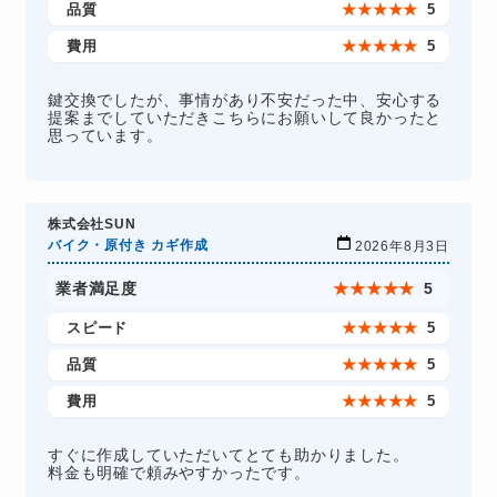
品質
★
★
★
★
★
5
費用
★
★
★
★
★
5
鍵交換でしたが、事情があり不安だった中、安心する
提案までしていただきこちらにお願いして良かったと
思っています。
株式会社SUN
バイク・原付き カギ作成
2026年8月3日
業者満足度
★
★
★
★
★
5
スピード
★
★
★
★
★
5
品質
★
★
★
★
★
5
費用
★
★
★
★
★
5
すぐに作成していただいてとても助かりました。
料金も明確で頼みやすかったです。