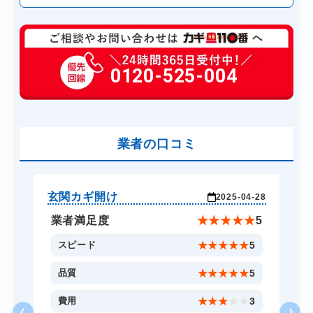
玄関カギ修理
6,600円～(税込)
玄関カギ作成
0120-525-004
14,300円～(税込)
玄関カギ交換
14,300円～(税込)
車カギ開け
13,200円～(税込)
バイクカギ開け
業者の口コミ
13,200円～(税込)
バイクカギ作成
16,500円～(税込)
スーツケースカギ開け
8,800円～(税込)
玄関カギ開け
玄
-28
2025-04-28
金庫カギ開け
14,300円～(税込)
★
5
業者満足度
★
★
★
★
★
5
金庫カギ修理
11,000円～(税込)
5
スピード
★
★
★
★
★
5
ロッカーカギ開け
8,800円～(税込)
5
品質
★
★
★
★
★
5
ドアノブカギ開け
10,780円～(税込)
3
費用
★
★
★
★
★
3