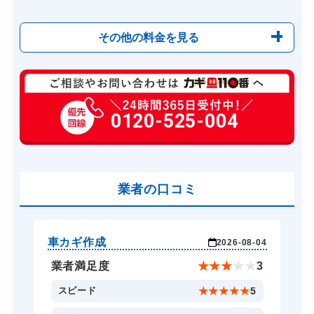
その他の料金を見る
玄関カギ修理
6,600円～(税込)
玄関カギ作成
0120-525-004
14,300円～(税込)
玄関カギ交換
14,300円～(税込)
車カギ開け
13,200円～(税込)
バイクカギ開け
業者の口コミ
13,200円～(税込)
バイクカギ作成
16,500円～(税込)
スーツケースカギ開け
8,800円～(税込)
車カギ作成
バ
-03
2026-08-04
スーツケースカギ作成
8,800円～(税込)
★
5
業者満足度
★
★
★
★
★
3
金庫カギ開け
14,300円～(税込)
5
スピード
★
★
★
★
★
5
金庫カギ修理