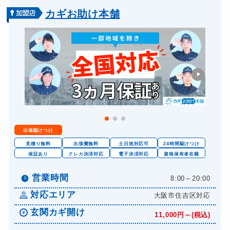
バイクカギ開け
13,200円～(税込)
カギお助け本舗
バイクカギ作成
16,500円～(税込)
金庫カギ開け
14,300円～(税込)
金庫カギ修理
11,000円～(税込)
金庫カギ交換
11,000円～(税込)
出張駆けつけ
見積り無料
出張費無料
土日祝対応可
24時間駆けつけ
保証あり
クレカ決済対応
電子決済対応
資格保有者在籍
営業時間
8:00～20:00
対応エリア
大阪市住吉区対応
玄関カギ開け
11,000円～(税込)