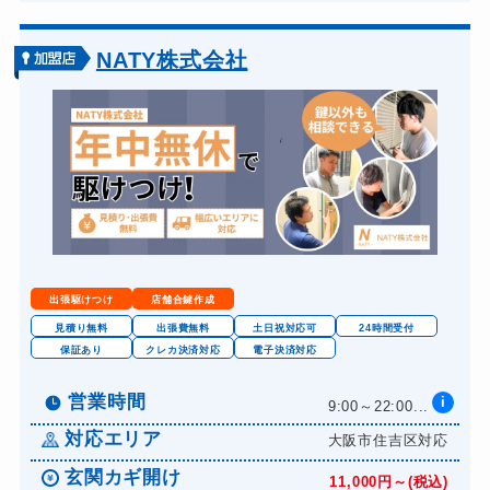
スーツケースカギ開け
8,800円～(税込)
金庫カギ開け
14,300円～(税込)
NATY株式会社
金庫カギ修理
11,000円～(税込)
金庫カギ交換
11,000円～(税込)
ロッカーカギ開け
8,800円～(税込)
ドアノブカギ開け
10,780円～(税込)
ドアノブカギ交換
11,000円～(税込)
出張駆けつけ
店舗合鍵作成
見積り無料
出張費無料
土日祝対応可
24時間受付
保証あり
クレカ決済対応
電子決済対応
営業時間
i
9:00～22:00...
対応エリア
大阪市住吉区対応
玄関カギ開け
11,000円～(税込)