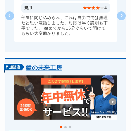
4
費用
★
★
★
★
★
4
理
部屋に閉じ込められ、これは自力ででは無理
丁
だと思い電話しました。対応は早く説明も丁
寧でした。 始めてから15分ぐらいで開けて
もらい大変助かりました。
鍵の未来工房