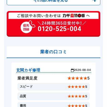
その他の料金を見る
玄関カギ修理
6,600円～(税込)
玄関カギ作成
0120-525-004
14,300円～(税込)
玄関カギ交換
14,300円～(税込)
車カギ開け
13,200円～(税込)
バイクカギ開け
業者の口コミ
13,200円～(税込)
バイクカギ作成
16,500円～(税込)
スーツケースカギ開け
8,800円～(税込)
玄関カギ修理
玄
-24
2026-08-04
スーツケースカギ作成
8,800円～(税込)
★
5
業者満足度
★
★
★
★
★
5
金庫カギ開け
14,300円～(税込)
5
スピード
★
★
★
★
★
5
金庫カギ修理
11,000円～(税込)
5
品質
★
★
★
★
★
5
金庫カギ交換
11,000円～(税込)
5
費用
★
★
★
★
★
5