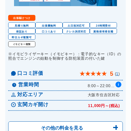
出張駆けつけ
見積り無料
出張費無料
土日祝対応可
24時間受付
保証あり
口コミあり
クレカ決済対応
資格保有者在籍
即日カギ複製可
イモビキー複製
※イモビライザーキー（イモビキー）：電子的なキー（ID）の
照合でエンジンの始動を制御する防犯装置の付いた鍵
口コミ評価
5
★
★
★
★
★
(
1
)
営業時間
i
8:00～22:00...
対応エリア
大阪市住吉区対応
玄関カギ開け
11,000円～(税込)
その他の料金を見る