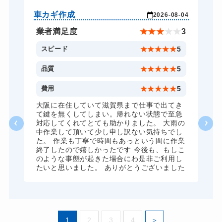
スーツケースカギ開け
8,800円～(税込)
車カギ作成
バ
-03
2026-08-04
スーツケースカギ作成
8,800円～(税込)
★
5
業者満足度
★
★
★
★
★
3
金庫カギ開け
14,300円～(税込)
5
スピード
★
★
★
★
★
5
金庫カギ修理
11,000円～(税込)
5
品質
★
★
★
★
★
5
金庫カギ交換
11,000円～(税込)
5
費用
★
★
★
★
★
5
ロッカーカギ開け
8,800円～(税込)
、
大阪に在住していて滋賀県まで仕事で出てき
願
て鍵を無くしてしまい。帰れない状態で至急
ドアノブカギ開け
10,780円～(税込)
対応してくれてとても助かりました。 大雨の
中作業して頂いて少し申し訳ない気持ちでし
ドアノブカギ作成
8,800円～(税込)
た。 作業も丁寧で時間もあっという間に作業
終了したので嬉しかったです 今後も、もしこ
ドアノブカギ交換
11,000円～(税込)
のような事態が起きた場合にわ是非ご利用し
たいと思いました。 ありがとうございました
1
2
3
4