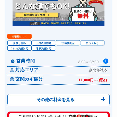
出張駆けつけ
見積り無料
土日祝対応可
24時間受付
口コミあり
クレカ決済対応
電子決済対応
営業時間
i
8:00～23:00...
対応エリア
泉北郡対応
玄関カギ開け
11,000円～(税込)
その他の料金を見る