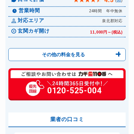
4.5
★
★
★
★
★
(
66
)
営業時間
24時間 年中無休
対応エリア
泉北郡対応
玄関カギ開け
11,000円～(税込)
その他の料金を見る
玄関カギ修理
6,600円～(税込)
玄関カギ作成
0120-525-004
14,300円～(税込)
玄関カギ交換
14,300円～(税込)
車カギ開け
13,200円～(税込)
バイクカギ開け
業者の口コミ
13,200円～(税込)
バイクカギ作成
16,500円～(税込)