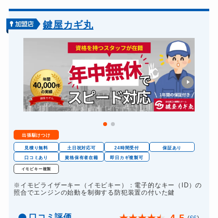
車カギ開け
13,200円～(税込)
バイクカギ開け
13,200円～(税込)
鍵屋カギ丸
バイクカギ作成
16,500円～(税込)
金庫カギ開け
14,300円～(税込)
金庫カギ修理
11,000円～(税込)
金庫カギ交換
11,000円～(税込)
出張駆けつけ
見積り無料
土日祝対応可
24時間受付
保証あり
口コミあり
資格保有者在籍
即日カギ複製可
イモビキー複製
※イモビライザーキー（イモビキー）：電子的なキー（ID）の
照合でエンジンの始動を制御する防犯装置の付いた鍵
口コミ評価