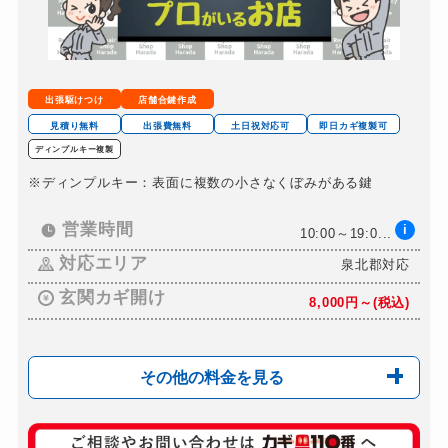
金庫カギ開け
別途お見積り
金庫カギ修理
別途お見積り
金庫カギ交換
別途お見積り
出張駆けつけ
店舗合鍵作成
ロッカーカギ開け
別途お見積り
見積り無料
出張費無料
土日祝対応可
即日カギ複製可
ディンプルキー複製
ドアノブカギ開け
別途お見積り
※ディンプルキー：表面に複数の小さなくぼみがある鍵
ドアノブカギ作成
別途お見積り
ドアノブカギ交換
営業時間
i
別途お見積り
10:00～19:0...
対応エリア
泉北郡対応
玄関カギ開け
8,000円～(税込)
その他の料金を見る