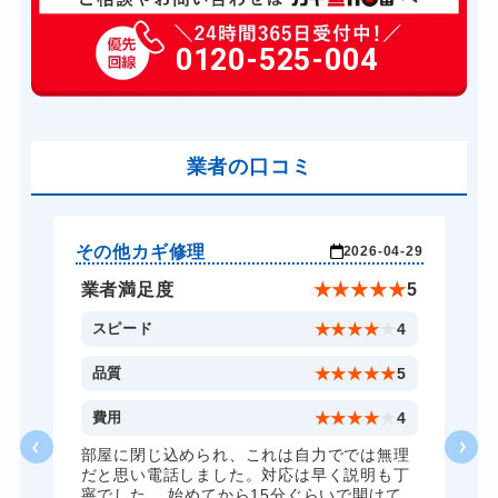
玄関カギ修理
6,600円～(税込)
玄関カギ交換
0120-525-004
14,300円～(税込)
金庫カギ開け
14,300円～(税込)
業者の口コミ
その他カギ修理
そ
-29
2026-04-29
★
5
業者満足度
★
★
★
★
★
5
4
スピード
★
★
★
★
★
4
5
品質
★
★
★
★
★
5
4
費用
★
★
★
★
★
4
理
部屋に閉じ込められ、これは自力ででは無理
丁
だと思い電話しました。対応は早く説明も丁
寧でした。 始めてから15分ぐらいで開けて