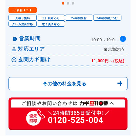
出張駆けつけ
見積り無料
土日祝対応可
24時間受付
24時間駆けつけ
クレカ決済対応
電子決済対応
営業時間
i
10:00～19:0...
対応エリア
泉北郡対応
玄関カギ開け
11,000円～(税込)
その他の料金を見る
玄関カギ修理
6,600円～(税込)
玄関カギ作成
0120-525-004
14,300円～(税込)
玄関カギ交換
14,300円～(税込)