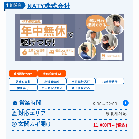
NATY株式会社
出張駆けつけ
店舗合鍵作成
見積り無料
出張費無料
土日祝対応可
24時間受付
保証あり
クレカ決済対応
電子決済対応
営業時間
i
9:00～22:00...
対応エリア
泉北郡対応
玄関カギ開け
11,000円～(税込)