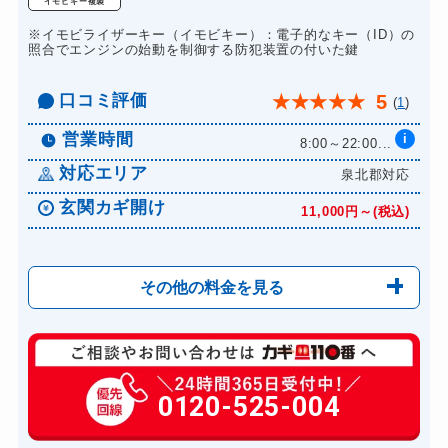
ドアノブカギ作成
イモビキー複製
8,800円～(税込)
※イモビライザーキー（イモビキー）：電子的なキー（ID）の
ドアノブカギ交換
11,000円～(税込)
照合でエンジンの始動を制御する防犯装置の付いた鍵
口コミ評価
5
★
★
★
★
★
(
1
)
営業時間
i
8:00～22:00...
対応エリア
泉北郡対応
玄関カギ開け
11,000円～(税込)
その他の料金を見る
玄関カギ修理
6,600円～(税込)
玄関カギ作成
0120-525-004
14,300円～(税込)
玄関カギ交換
14,300円～(税込)