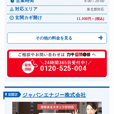
営業時間
8:00～20:00
対応エリア
泉北郡対応
玄関カギ開け
11,000円～(税込)
その他の料金を見る
玄関カギ修理
6,600円～(税込)
玄関カギ作成
0120-525-004
14,300円～(税込)
玄関カギ交換
14,300円～(税込)
車カギ開け
13,200円～(税込)
バイクカギ開け
13,200円～(税込)
ジャパンエナジー株式会社
バイクカギ作成
16,500円～(税込)
スーツケースカギ開け
8,800円～(税込)