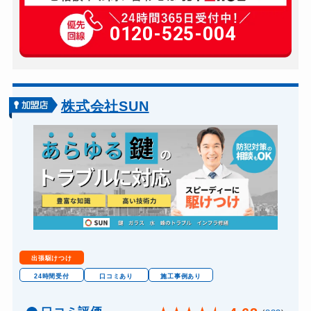
玄関カギ複製
500円(税込)～
玄関カギ開け
0120-525-004
8,000円～(税込)
玄関カギ交換
別途お見積り
車カギ開け
10,000円～(税込)
バイクカギ開け
10,000円～(税込)
株式会社SUN
金庫カギ開け
10,000円～(税込)
金庫カギ交換
別途お見積り
ロッカーカギ開け
5,000円～(税込)
出張駆けつけ
24時間受付
口コミあり
施工事例あり