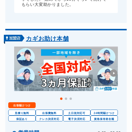
もらい大変助かりました。
カギお助け本舗
出張駆けつけ
見積り無料
出張費無料
土日祝対応可
24時間駆けつけ
保証あり
クレカ決済対応
電子決済対応
資格保有者在籍