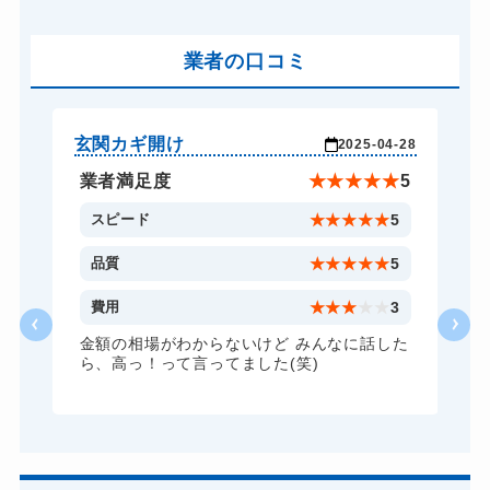
車カギ開け
13,200円～(税込)
バイクカギ開け
業者の口コミ
13,200円～(税込)
バイクカギ作成
16,500円～(税込)
スーツケースカギ開け
8,800円～(税込)
玄関カギ開け
玄
-28
2025-04-28
金庫カギ開け
14,300円～(税込)
★
5
業者満足度
★
★
★
★
★
5
金庫カギ修理
11,000円～(税込)
5
スピード
★
★
★
★
★
5
ロッカーカギ開け
8,800円～(税込)
5
品質
★
★
★
★
★
5
ドアノブカギ開け
10,780円～(税込)
3
費用
★
★
★
★
★
3
ドアノブカギ作成
8,800円～(税込)
た
金額の相場がわからないけど みんなに話した
ら、高っ！って言ってました(笑)
ドアノブカギ交換
11,000円～(税込)