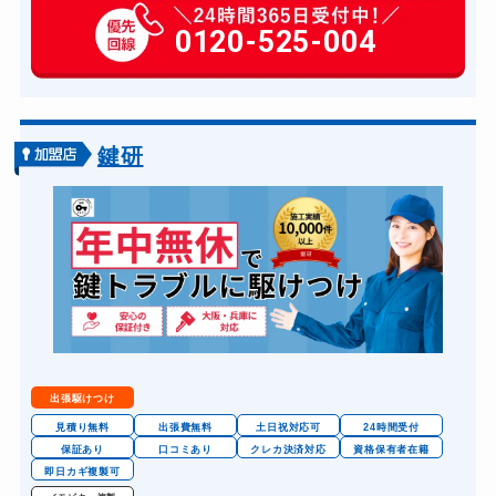
玄関カギ作成
0120-525-004
14,300円～(税込)
玄関カギ交換
14,300円～(税込)
車カギ開け
13,200円～(税込)
バイクカギ開け
13,200円～(税込)
鍵研
バイクカギ作成
16,500円～(税込)
スーツケースカギ開け
8,800円～(税込)
スーツケースカギ作成
8,800円～(税込)
金庫カギ開け
14,300円～(税込)
金庫カギ修理
11,000円～(税込)
金庫カギ交換
11,000円～(税込)
出張駆けつけ
ロッカーカギ開け
8,800円～(税込)
見積り無料
出張費無料
土日祝対応可
24時間受付
保証あり
口コミあり
クレカ決済対応
資格保有者在籍
ドアノブカギ開け
10,780円～(税込)
即日カギ複製可