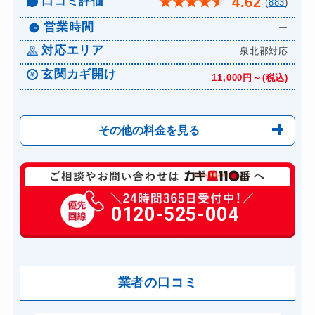
口コミ評価
4.62
★
★
★
★
★
(
883
)
営業時間
ー
対応エリア
泉北郡対応
玄関カギ開け
11,000円～(税込)
その他の料金を見る
玄関カギ修理
6,600円～(税込)
玄関カギ作成
0120-525-004
14,300円～(税込)
玄関カギ交換
14,300円～(税込)
車カギ開け
13,200円～(税込)
バイクカギ開け
業者の口コミ
13,200円～(税込)
バイクカギ作成
16,500円～(税込)