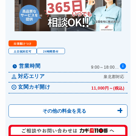
金庫カギ開け
14,300円～(税込)
金庫カギ交換
11,000円～(税込)
ロッカーカギ開け
8,800円～(税込)
ドアノブカギ開け
10,780円～(税込)
出張駆けつけ
ドアノブカギ作成
8,800円～(税込)
土日祝対応可
24時間受付
ドアノブカギ交換
11,000円～(税込)
営業時間
i
9:00～18:00...
対応エリア
泉北郡対応
玄関カギ開け
11,000円～(税込)
その他の料金を見る
玄関カギ修理
6,600円～(税込)