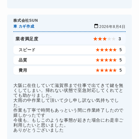
株式会社SUN
車 カギ作成
2026年8月4日
業者満足度
★
★
★
★
★
3
スピード
★
★
★
★
★
5
品質
★
★
★
★
★
5
費用
★
★
★
★
★
5
大阪に在住していて滋賀県まで仕事で出てきて鍵を無
くしてしまい。帰れない状態で至急対応してくれてと
ても助かりました。
大雨の中作業して頂いて少し申し訳ない気持ちでし
た。
作業も丁寧で時間もあっという間に作業終了したので
嬉しかったです
今後も、もしこのような事態が起きた場合にわ是非ご
利用したいと思いました。
ありがとうございました