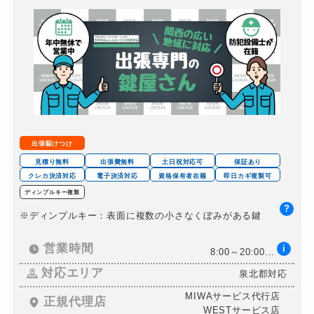
出張駆けつけ
見積り無料
出張費無料
土日祝対応可
保証あり
クレカ決済対応
電子決済対応
資格保有者在籍
即日カギ複製可
ディンプルキー複製
?
※ディンプルキー：表面に複数の小さなくぼみがある鍵
営業時間
i
8:00～20:00...
対応エリア
泉北郡対応
MIWAサービス代行店
正規代理店
WESTサービス店