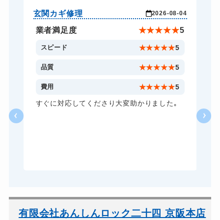
スーツケースカギ開け
8,800円～(税込)
玄関カギ修理
玄
-24
2026-08-04
スーツケースカギ作成
8,800円～(税込)
★
5
業者満足度
★
★
★
★
★
5
金庫カギ開け
14,300円～(税込)
5
スピード
★
★
★
★
★
5
金庫カギ修理
11,000円～(税込)
5
品質
★
★
★
★
★
5
金庫カギ交換
11,000円～(税込)
5
費用
★
★
★
★
★
5
ロッカーカギ開け
8,800円～(税込)
し
すぐに対応してくださり大変助かりました｡
い
ドアノブカギ開け
10,780円～(税込)
る
ドアノブカギ作成
8,800円～(税込)
ら
あ
ドアノブカギ交換
11,000円～(税込)
有限会社あんしんロック二十四 京阪本店