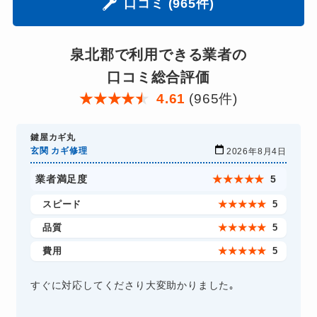
口コミ (965件)
泉北郡で利用できる業者の
口コミ総合評価
★
★
★
★
★
4.61
(965件)
鍵屋カギ丸
玄関 カギ修理
2026年8月4日
業者満足度
★
★
★
★
★
5
スピード
★
★
★
★
★
5
品質
★
★
★
★
★
5
費用
★
★
★
★
★
5
すぐに対応してくださり大変助かりました｡