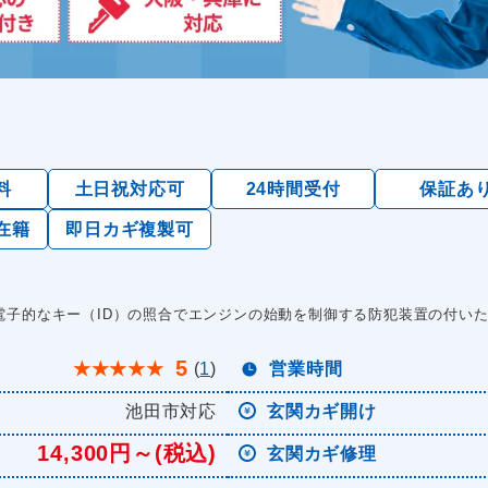
料
土日祝対応可
24時間受付
保証あ
在籍
即日カギ複製可
電子的なキー（ID）の照合でエンジンの始動を制御する防犯装置の付い
5
★
★
★
★
★
(
1
)
営業時間
池田市対応
玄関カギ開け
14,300円～(税込)
玄関カギ修理