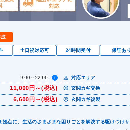
作成
料
土日祝対応可
24時間受付
保証あ
9:00～22:00...
対応エリア
i
11,000円～(税込)
玄関カギ交換
6,600円～(税込)
玄関カギ複製
区を拠点に、生活のさまざまな困りごとを解決する駆けつけ