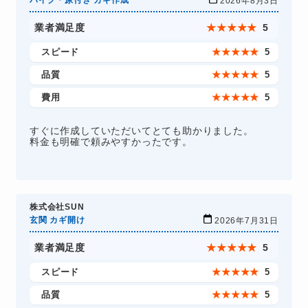
バイク・原付き カギ作成
2026年8月3日
業者満足度
★
★
★
★
★
5
スピード
★
★
★
★
★
5
品質
★
★
★
★
★
5
費用
★
★
★
★
★
5
すぐに作成していただいてとても助かりました。
料金も明確で頼みやすかったです。
株式会社SUN
玄関 カギ開け
2026年7月31日
業者満足度
★
★
★
★
★
5
スピード
★
★
★
★
★
5
品質
★
★
★
★
★
5