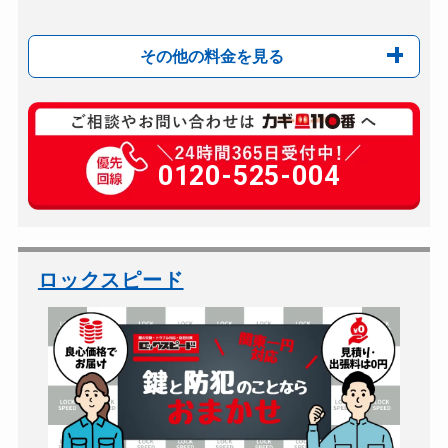
その他の料金を見る
玄関カギ複製
880円(税込)～
玄関カギ開け
0120-525-004
別途お見積り
玄関カギ修理
別途お見積り
玄関カギ作成
別途お見積り
玄関カギ交換
別途お見積り
ロックスピード
車カギ開け
10,000円～50,0...
バイクカギ開け
10,000円～50,0...
バイクカギ作成
別途お見積り
スーツケースカギ開け
6,000円～(持ち込み...