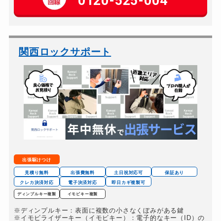
0120-525-004
金庫カギ修理
別途お見積り
金庫カギ交換
別途お見積り
ロッカーカギ開け
10,000円～（税別）...
関西ロックサポート
ドアノブカギ開け
別途お見積り
ドアノブカギ作成
別途お見積り
ドアノブカギ交換
別途お見積り
出張駆けつけ
見積り無料
出張費無料
土日祝対応可
保証あり
クレカ決済対応
電子決済対応
即日カギ複製可
ディンプルキー複製
イモビキー複製
※ディンプルキー：表面に複数の小さなくぼみがある鍵
※イモビライザーキー（イモビキー）：電子的なキー（ID）の