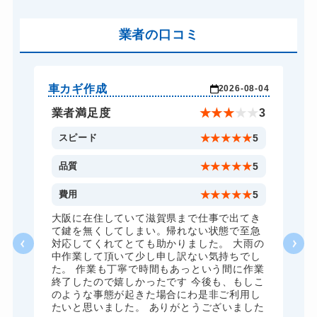
車カギ開け
13,200円～(税込)
バイクカギ開け
業者の口コミ
13,200円～(税込)
バイクカギ作成
16,500円～(税込)
スーツケースカギ開け
8,800円～(税込)
車カギ作成
バ
-03
2026-08-04
スーツケースカギ作成
8,800円～(税込)
★
5
業者満足度
★
★
★
★
★
3
金庫カギ開け
14,300円～(税込)
5
スピード
★
★
★
★
★
5
金庫カギ修理
11,000円～(税込)
5
品質
★
★
★
★
★
5
金庫カギ交換
11,000円～(税込)
5
費用
★
★
★
★
★
5
ロッカーカギ開け
8,800円～(税込)
、
大阪に在住していて滋賀県まで仕事で出てき
願
て鍵を無くしてしまい。帰れない状態で至急
ドアノブカギ開け
10,780円～(税込)
対応してくれてとても助かりました。 大雨の
中作業して頂いて少し申し訳ない気持ちでし
ドアノブカギ作成
8,800円～(税込)
た。 作業も丁寧で時間もあっという間に作業
終了したので嬉しかったです 今後も、もしこ
ドアノブカギ交換
11,000円～(税込)
のような事態が起きた場合にわ是非ご利用し
たいと思いました。 ありがとうございました