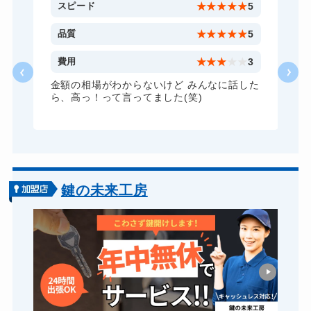
金庫カギ修理
11,000円～(税込)
5
スピード
★
★
★
★
★
5
ロッカーカギ開け
8,800円～(税込)
5
品質
★
★
★
★
★
5
ドアノブカギ開け
10,780円～(税込)
3
費用
★
★
★
★
★
3
ドアノブカギ作成
8,800円～(税込)
た
金額の相場がわからないけど みんなに話した
ら、高っ！って言ってました(笑)
ドアノブカギ交換
11,000円～(税込)
鍵の未来工房