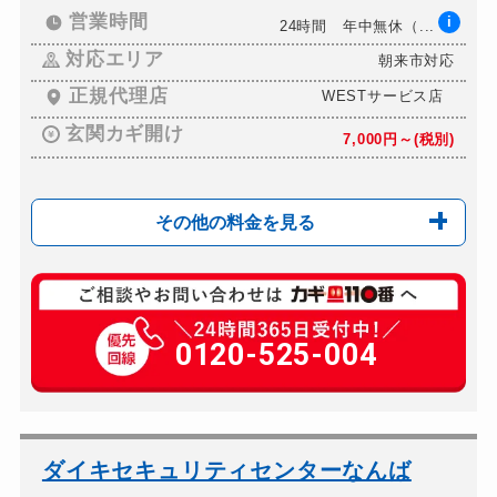
営業時間
i
24時間 年中無休（...
対応エリア
朝来市対応
正規代理店
WESTサービス店
玄関カギ開け
7,000円～(税別)
その他の料金を見る
玄関カギ複製
499円(税込)～
玄関カギ開け
0120-525-004
7,000円～(税別)
玄関カギ修理
7,000円～(税別)
玄関カギ作成
7,000円～(税別)
玄関カギ交換
10,000円～(税別)
ダイキセキュリティセンターなんば