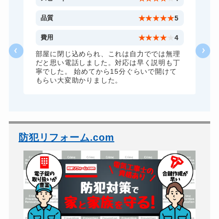
5
品質
★
★
★
★
★
5
4
費用
★
★
★
★
★
4
理
部屋に閉じ込められ、これは自力ででは無理
丁
だと思い電話しました。対応は早く説明も丁
寧でした。 始めてから15分ぐらいで開けて
もらい大変助かりました。
防犯リフォーム.com