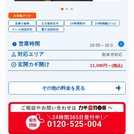
出張駆けつけ
見積り無料
土日祝対応可
24時間受付
24時間駆けつけ
クレカ決済対応
電子決済対応
営業時間
i
10:00～19:0...
対応エリア
朝来市対応
玄関カギ開け
11,000円～(税込)
その他の料金を見る
玄関カギ修理
6,600円～(税込)
玄関カギ作成
0120-525-004
14,300円～(税込)
玄関カギ交換
14,300円～(税込)