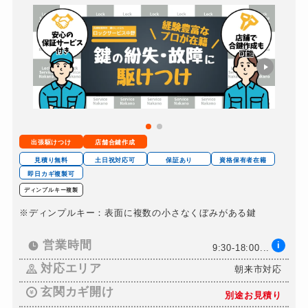
バイクカギ作成
12,000円～(税込)
スーツケースカギ開け
6,000円～(税込)
スーツケースカギ作成
8,000円～(税込)
金庫カギ開け
6,000円〜(税込)
金庫カギ修理
8,000円～(税込)
金庫カギ交換
12,000円～(税込)
出張駆けつけ
店舗合鍵作成
ロッカーカギ開け
6,000円～(税込)
見積り無料
土日祝対応可
保証あり
資格保有者在籍
ドアノブカギ開け
即日カギ複製可
8,000円～(税込)
ディンプルキー複製
ドアノブカギ作成
8,000円～(税込)
※ディンプルキー：表面に複数の小さなくぼみがある鍵
ドアノブカギ交換
10,000円～(税込)
営業時間
i
9:30-18:00...
対応エリア
朝来市対応
玄関カギ開け
別途お見積り