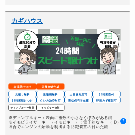
バイクカギ開け
8,800円～（税込）
バイクカギ作成
11,000円～(税込）
カギハウス
スーツケースカギ開け
8,800円～（税込）
金庫カギ開け
11,000円～(税込）
ロッカーカギ開け
8,800円～（税込）
ドアノブカギ開け
11,000円～(税込）
ドアノブカギ交換
20,000円～（税込）
出張駆けつけ
店舗合鍵作成
見積り無料
出張費無料
土日祝対応可
24時間受付
24時間駆けつけ
クレカ決済対応
資格保有者在籍
即日カギ複製可
ディンプルキー複製
イモビキー複製
※ディンプルキー：表面に複数の小さなくぼみがある鍵
?
※イモビライザーキー（イモビキー）：電子的なキー（ID）の
照合でエンジンの始動を制御する防犯装置の付いた鍵