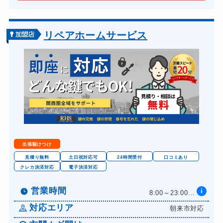
車カギ開け
13,200円～(税込)
バイクカギ開け
13,200円～(税込)
リペアホームサービス
バイクカギ作成
16,500円～(税込)
金庫カギ開け
14,300円～(税込)
金庫カギ修理
11,000円～(税込)
金庫カギ交換
11,000円～(税込)
出張駆けつけ
見積り無料
土日祝対応可
24時間受付
口コミあり
クレカ決済対応
電子決済対応
営業時間
i
8:00～23:00...
対応エリア
朝来市対応