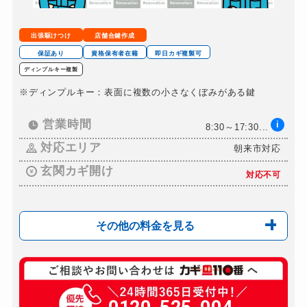
出張駆けつけ
店舗合鍵作成
保証あり
資格保有者在籍
即日カギ複製可
ディンプルキー複製
※ディンプルキー：表面に複数の小さなくぼみがある鍵
営業時間
i
8:30～17:30...
対応エリア
朝来市対応
玄関カギ開け
対応不可
その他の料金を見る
玄関カギ交換
12,000円～(税別)
金庫カギ開け
30,000円～（税別）