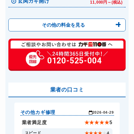
玄関カギ開け
11,000円～(税込)
その他の料金を見る
玄関カギ修理
6,600円～(税込)
玄関カギ交換
0120-525-004
14,300円～(税込)
金庫カギ開け
14,300円～(税込)
業者の口コミ
その他カギ修理
そ
-29
2026-04-29
★
5
業者満足度
★
★
★
★
★
5
4
スピード
★
★
★
★
★
4