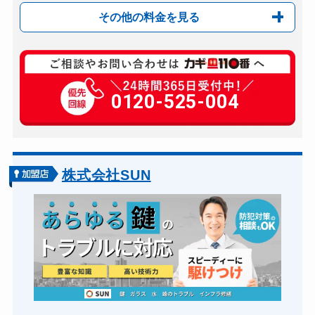
その他の料金を見る
玄関カギ複製
650円(税込)～
玄関カギ開け
0120-525-004
12,000円～(税抜)
玄関カギ修理
8,800円～(税込)
玄関カギ作成
12,000円～(税抜)
玄関カギ交換
8,800円～(税込)＋...
株式会社SUN
バイクカギ開け
別途お見積り
バイクカギ作成
別途お見積り
スーツケースカギ開け
5,500円～(税込)
スーツケースカギ作成
5,500円～(税込)
金庫カギ開け
12,000円～(税抜)