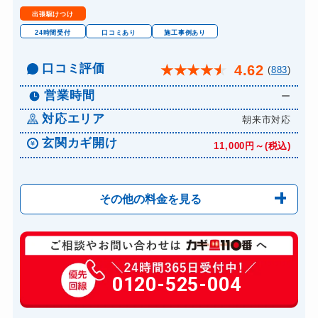
金庫カギ修理
別途お見積り
出張駆けつけ
金庫カギ交換
別途お見積り
24時間受付
口コミあり
施工事例あり
ロッカーカギ開け
9,900円～(税込)
口コミ評価
4.62
★
★
★
★
★
(
883
)
ドアノブカギ開け
11,000円～(税込)
営業時間
ー
ドアノブカギ作成
8,800円～(税込)
対応エリア
朝来市対応
ドアノブカギ交換
8,800円～(税込)
玄関カギ開け
11,000円～(税込)
その他の料金を見る
玄関カギ修理
6,600円～(税込)
玄関カギ作成
0120-525-004
14,300円～(税込)
玄関カギ交換
14,300円～(税込)