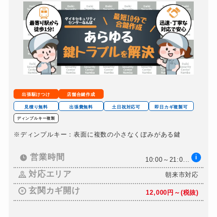
車カギ開け
7,000円～(税別)
バイクカギ開け
7,000円～(税別)
バイクカギ作成
7,000円～(税別)
金庫カギ開け
7,000円～(税別)
ロッカーカギ開け
7,000円～(税別)
出張駆けつけ
店舗合鍵作成
見積り無料
出張費無料
土日祝対応可
即日カギ複製可
ディンプルキー複製
※ディンプルキー：表面に複数の小さなくぼみがある鍵
営業時間
i
10:00～21:0...
対応エリア
朝来市対応
玄関カギ開け
12,000円～(税抜)