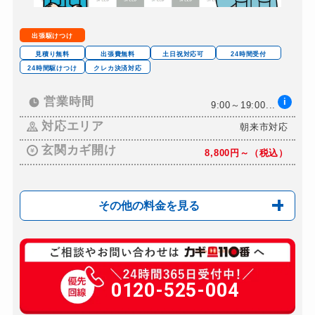
スーツケースカギ作成
7,000円～(部材があ...
金庫カギ開け
鍵：15,000円～ダイ...
出張駆けつけ
金庫カギ修理
別途お見積り
見積り無料
出張費無料
土日祝対応可
24時間受付
24時間駆けつけ
クレカ決済対応
金庫カギ交換
別途お見積り
ロッカーカギ開け
営業時間
i
別途お見積り
9:00～19:00...
ドアノブカギ開け
対応エリア
朝来市対応
別途お見積り
ドアノブカギ作成
玄関カギ開け
別途お見積り
8,800円～（税込）
ドアノブカギ交換
別途お見積り
その他の料金を見る
玄関カギ修理
11,000円～(税込)
玄関カギ交換
0120-525-004
20,000円～（税込）
車カギ開け
8,800円～（税込）