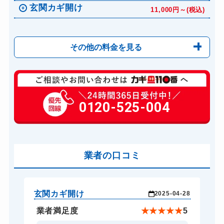
玄関カギ開け
11,000円～(税込)
その他の料金を見る
玄関カギ修理
6,600円～(税込)
玄関カギ作成
0120-525-004
14,300円～(税込)
玄関カギ交換
14,300円～(税込)
車カギ開け
13,200円～(税込)
バイクカギ開け
業者の口コミ
13,200円～(税込)
バイクカギ作成
16,500円～(税込)
スーツケースカギ開け
8,800円～(税込)
玄関カギ開け
玄
-28
2025-04-28
金庫カギ開け
14,300円～(税込)
★
5
業者満足度
★
★
★
★
★
5