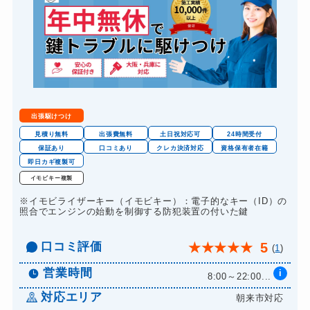
出張駆けつけ
見積り無料
出張費無料
土日祝対応可
24時間受付
保証あり
口コミあり
クレカ決済対応
資格保有者在籍
即日カギ複製可
イモビキー複製
※イモビライザーキー（イモビキー）：電子的なキー（ID）の
照合でエンジンの始動を制御する防犯装置の付いた鍵
口コミ評価
5
★
★
★
★
★
(
1
)
営業時間
i
8:00～22:00...
対応エリア
朝来市対応