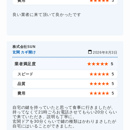
費用
★
★
★
★
★
5
良い業者に来て頂いて良かったです
株式会社SUN
玄関 カギ開け
2026年8月3日
業者満足度
★
★
★
★
★
5
スピード
★
★
★
★
★
5
品質
★
★
★
★
★
5
費用
★
★
★
★
★
5
自宅の鍵を持っていたと思って食事に行きましたが、
持ってなくて21時ごろお電話させてもらい20分くらい
で来ていただき、説明も丁寧に。
玄関ドアを30分くらいで鍵の種類はかわりまさしたが
自宅にはいることができました。