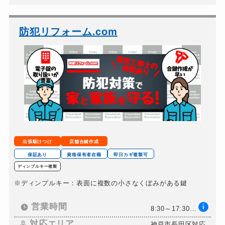
車カギ開け
8,000円〜(税込)
バイクカギ開け
8,000円〜(税込)
防犯リフォーム.com
バイクカギ作成
12,000円～(税込)
スーツケースカギ開け
6,000円～(税込)
スーツケースカギ作成
8,000円～(税込)
金庫カギ開け
6,000円〜(税込)
金庫カギ修理
8,000円～(税込)
金庫カギ交換
12,000円～(税込)
出張駆けつけ
店舗合鍵作成
ロッカーカギ開け
6,000円～(税込)
保証あり
資格保有者在籍
即日カギ複製可
ディンプルキー複製
ドアノブカギ開け
8,000円～(税込)
※ディンプルキー：表面に複数の小さなくぼみがある鍵
ドアノブカギ作成
8,000円～(税込)
ドアノブカギ交換
営業時間
i
10,000円～(税込)
8:30～17:30...
対応エリア
神戸市長田区対応