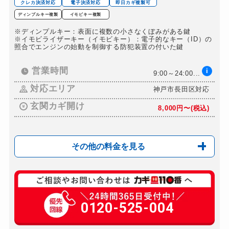
クレカ決済対応
電子決済対応
即日カギ複製可
ディンプルキー複製
イモビキー複製
※ディンプルキー：表面に複数の小さなくぼみがある鍵
※イモビライザーキー（イモビキー）：電子的なキー（ID）の
照合でエンジンの始動を制御する防犯装置の付いた鍵
営業時間
i
9:00～24:00...
対応エリア
神戸市長田区対応
玄関カギ開け
8,000円〜(税込)
その他の料金を見る
玄関カギ修理
8,000円〜(税込)
玄関カギ作成
0120-525-004
10,000円〜(税込)
玄関カギ交換
10,000円〜(税込)