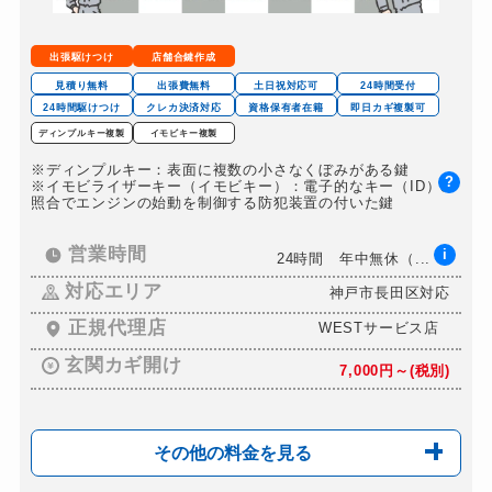
出張駆けつけ
店舗合鍵作成
見積り無料
出張費無料
土日祝対応可
24時間受付
24時間駆けつけ
クレカ決済対応
資格保有者在籍
即日カギ複製可
ディンプルキー複製
イモビキー複製
※ディンプルキー：表面に複数の小さなくぼみがある鍵
?
※イモビライザーキー（イモビキー）：電子的なキー（ID）の
照合でエンジンの始動を制御する防犯装置の付いた鍵
営業時間
i
24時間 年中無休（...
対応エリア
神戸市長田区対応
正規代理店
WESTサービス店
玄関カギ開け
7,000円～(税別)
その他の料金を見る