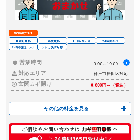
出張駆けつけ
見積り無料
出張費無料
土日祝対応可
24時間受付
24時間駆けつけ
クレカ決済対応
営業時間
i
9:00～19:00...
対応エリア
神戸市長田区対応
玄関カギ開け
8,800円～（税込）
その他の料金を見る
玄関カギ修理
11,000円～(税込)