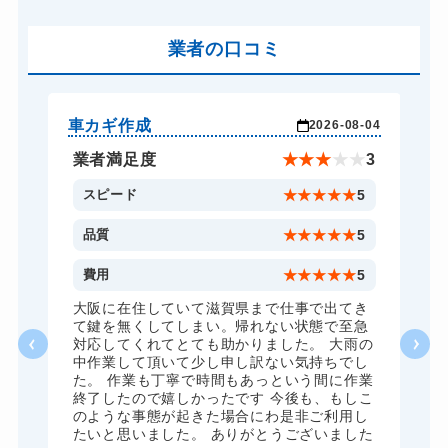
車カギ開け
13,200円～(税込)
バイクカギ開け
業者の口コミ
13,200円～(税込)
バイクカギ作成
16,500円～(税込)
スーツケースカギ開け
8,800円～(税込)
車カギ作成
バ
-03
2026-08-04
スーツケースカギ作成
8,800円～(税込)
★
5
業者満足度
★
★
★
★
★
3
金庫カギ開け
14,300円～(税込)
5
スピード
★
★
★
★
★
5
金庫カギ修理
11,000円～(税込)
5
品質
★
★
★
★
★
5
金庫カギ交換
11,000円～(税込)
5
費用
★
★
★
★
★
5
ロッカーカギ開け
8,800円～(税込)
、
大阪に在住していて滋賀県まで仕事で出てき
願
て鍵を無くしてしまい。帰れない状態で至急
ドアノブカギ開け
10,780円～(税込)
対応してくれてとても助かりました。 大雨の
中作業して頂いて少し申し訳ない気持ちでし
ドアノブカギ作成
8,800円～(税込)
た。 作業も丁寧で時間もあっという間に作業
終了したので嬉しかったです 今後も、もしこ
ドアノブカギ交換
11,000円～(税込)
のような事態が起きた場合にわ是非ご利用し
たいと思いました。 ありがとうございました