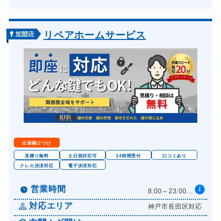
リペアホームサービス
出張駆けつけ
見積り無料
土日祝対応可
24時間受付
口コミあり
クレカ決済対応
電子決済対応
営業時間
i
8:00～23:00...
対応エリア
神戸市長田区対応