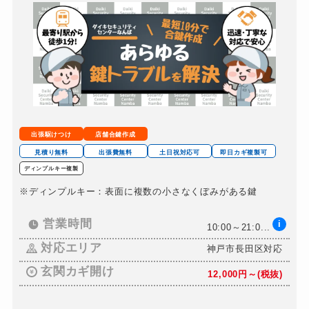
バイクカギ開け
5,500円～（税込）
バイクカギ作成
8,800円～（税込）
スーツケースカギ開け
5,500円～（税込）
金庫カギ開け
11,000円～（税込）
ロッカーカギ開け
5,500円～（税込）
ドアノブカギ開け
5,500円～（税込）
出張駆けつけ
店舗合鍵作成
ドアノブカギ交換
8,800円～（税込）
見積り無料
出張費無料
土日祝対応可
即日カギ複製可
ディンプルキー複製
※ディンプルキー：表面に複数の小さなくぼみがある鍵
営業時間
i
10:00～21:0...
対応エリア
神戸市長田区対応
玄関カギ開け
12,000円～(税抜)