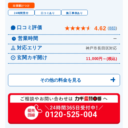
金庫カギ修理
別途お見積り
出張駆けつけ
金庫カギ交換
別途お見積り
24時間受付
口コミあり
施工事例あり
ロッカーカギ開け
9,900円～(税込)
口コミ評価
4.62
★
★
★
★
★
(
883
)
ドアノブカギ開け
11,000円～(税込)
営業時間
ー
ドアノブカギ作成
8,800円～(税込)
対応エリア
神戸市長田区対応
ドアノブカギ交換
8,800円～(税込)
玄関カギ開け
11,000円～(税込)
その他の料金を見る
玄関カギ修理
6,600円～(税込)
玄関カギ作成
0120-525-004
14,300円～(税込)
玄関カギ交換
14,300円～(税込)