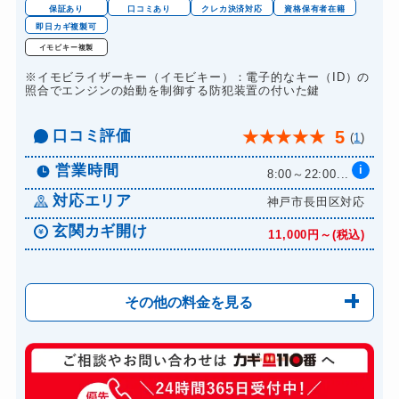
保証あり
口コミあり
クレカ決済対応
資格保有者在籍
即日カギ複製可
イモビキー複製
※イモビライザーキー（イモビキー）：電子的なキー（ID）の
照合でエンジンの始動を制御する防犯装置の付いた鍵
口コミ評価
5
★
★
★
★
★
(
1
)
営業時間
i
8:00～22:00...
対応エリア
神戸市長田区対応
玄関カギ開け
11,000円～(税込)
その他の料金を見る
玄関カギ修理
6,600円～(税込)
玄関カギ作成