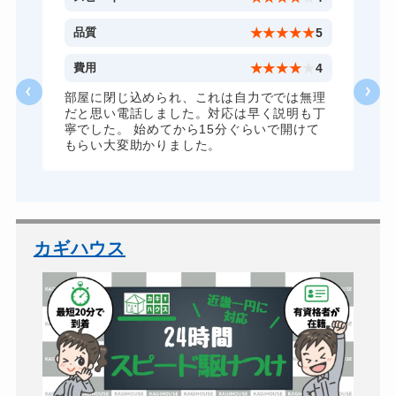
5
品質
★
★
★
★
★
5
4
費用
★
★
★
★
★
4
理
部屋に閉じ込められ、これは自力ででは無理
丁
だと思い電話しました。対応は早く説明も丁
寧でした。 始めてから15分ぐらいで開けて
もらい大変助かりました。
カギハウス