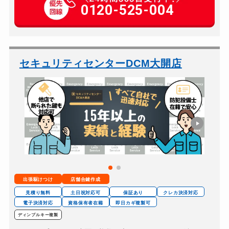
玄関カギ交換
0120-525-004
20,000円～（税込）
車カギ開け
8,800円～（税込）
バイクカギ開け
8,800円～（税込）
バイクカギ作成
11,000円～(税込）
セキュリティセンターDCM大開店
スーツケースカギ開け
8,800円～（税込）
金庫カギ開け
11,000円～(税込）
ロッカーカギ開け
8,800円～（税込）
ドアノブカギ開け
11,000円～(税込）
ドアノブカギ交換
20,000円～（税込）
出張駆けつけ
店舗合鍵作成
見積り無料
土日祝対応可
保証あり
クレカ決済対応
電子決済対応
資格保有者在籍
即日カギ複製可
ディンプルキー複製