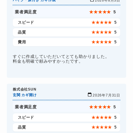
バイク・原付き カギ作成
2026年8月3日
業者満足度
★
★
★
★
★
5
スピード
★
★
★
★
★
5
品質
★
★
★
★
★
5
費用
★
★
★
★
★
5
すぐに作成していただいてとても助かりました。
料金も明確で頼みやすかったです。
株式会社SUN
玄関 カギ開け
2026年7月31日
業者満足度
★
★
★
★
★
5
スピード
★
★
★
★
★
5
品質
★
★
★
★
★
5