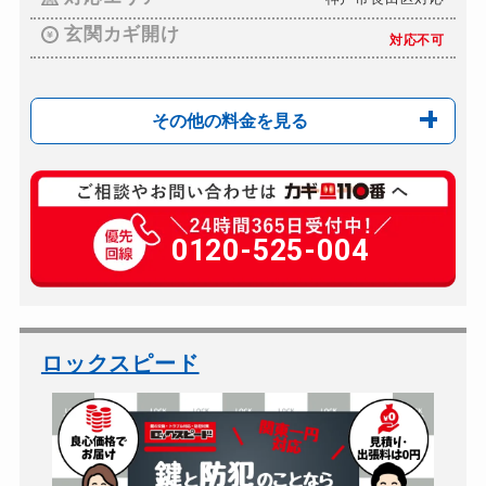
玄関カギ開け
対応不可
その他の料金を見る
玄関カギ交換
12,000円～(税別)
金庫カギ開け
0120-525-004
30,000円～（税別）
金庫カギ修理
別途お見積り
金庫カギ交換
別途お見積り
ロッカーカギ開け
10,000円～（税別）...
ロックスピード
ドアノブカギ開け
別途お見積り
ドアノブカギ作成
別途お見積り
ドアノブカギ交換
別途お見積り