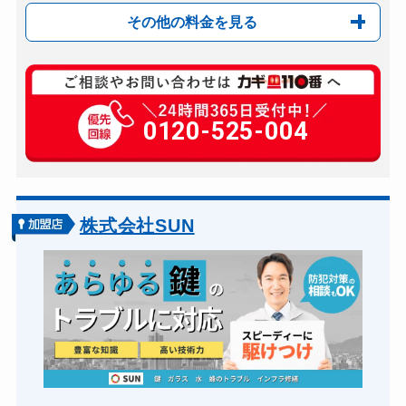
その他の料金を見る
玄関カギ複製
650円(税込)～
玄関カギ開け
0120-525-004
12,000円～(税抜)
玄関カギ修理
8,800円～(税込)
玄関カギ作成
12,000円～(税抜)
玄関カギ交換
8,800円～(税込)＋...
株式会社SUN
バイクカギ開け
別途お見積り
バイクカギ作成
別途お見積り
スーツケースカギ開け
5,500円～(税込)
スーツケースカギ作成
5,500円～(税込)
金庫カギ開け
12,000円～(税抜)