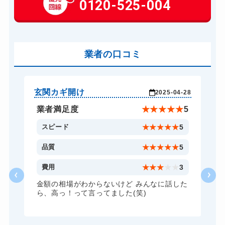
0120-525-004
14,300円～(税込)
玄関カギ交換
14,300円～(税込)
車カギ開け
13,200円～(税込)
バイクカギ開け
業者の口コミ
13,200円～(税込)
バイクカギ作成
16,500円～(税込)
スーツケースカギ開け
8,800円～(税込)
玄関カギ開け
玄
-28
2025-04-28
金庫カギ開け
14,300円～(税込)
★
5
業者満足度
★
★
★
★
★
5
金庫カギ修理
11,000円～(税込)
5
スピード
★
★
★
★
★
5
ロッカーカギ開け
8,800円～(税込)
5
品質
★
★
★
★
★
5
ドアノブカギ開け
10,780円～(税込)
3
費用
★
★
★
★
★
3
ドアノブカギ作成
8,800円～(税込)
た
金額の相場がわからないけど みんなに話した
ら、高っ！って言ってました(笑)
ドアノブカギ交換
11,000円～(税込)