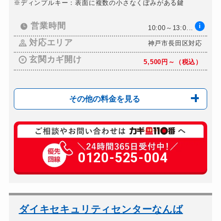
※ディンプルキー：表面に複数の小さなくぼみがある鍵
営業時間
i
10:00～13:0...
対応エリア
神戸市長田区対応
玄関カギ開け
5,500円～（税込）
その他の料金を見る
玄関カギ複製
650円(税込)～
玄関カギ開け
0120-525-004
5,500円～（税込）
玄関カギ修理
5,500円～（税込）
玄関カギ交換
9,900円～（税込）
車カギ開け
5,500円～（税込）
ダイキセキュリティセンターなんば