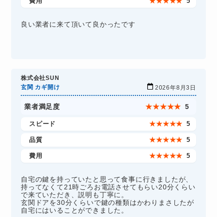
費用
★
★
★
★
★
5
良い業者に来て頂いて良かったです
株式会社SUN
玄関 カギ開け
2026年8月3日
業者満足度
★
★
★
★
★
5
スピード
★
★
★
★
★
5
品質
★
★
★
★
★
5
費用
★
★
★
★
★
5
自宅の鍵を持っていたと思って食事に行きましたが、
持ってなくて21時ごろお電話させてもらい20分くらい
で来ていただき、説明も丁寧に。
玄関ドアを30分くらいで鍵の種類はかわりまさしたが
自宅にはいることができました。