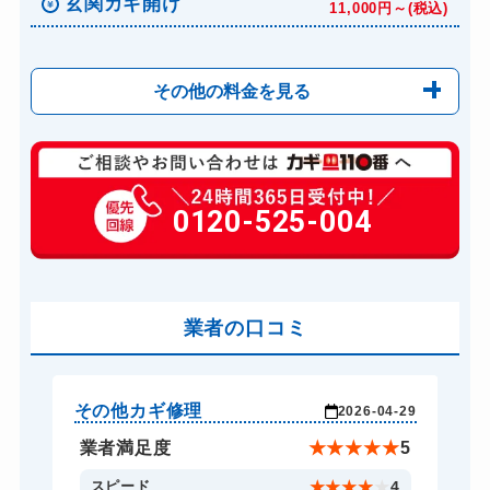
玄関カギ開け
11,000円～(税込)
その他の料金を見る
玄関カギ修理
6,600円～(税込)
玄関カギ交換
0120-525-004
14,300円～(税込)
金庫カギ開け
14,300円～(税込)
業者の口コミ
その他カギ修理
そ
-29
2026-04-29
★
5
業者満足度
★
★
★
★
★
5
4
スピード
★
★
★
★
★
4