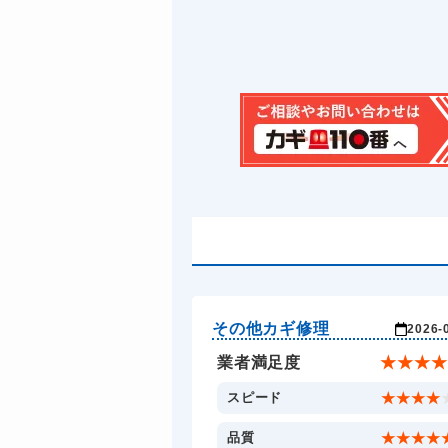
その他カギ修理
2026-
業者満足度
★
★
★
★
スピード
★
★
★
★
品質
★
★
★
★