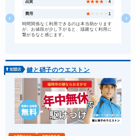
4
品質
★
★
★
★
★
4
金庫カギ開け
14,300円～(税込)
1
費用
★
★
★
★
★
1
金庫カギ修理
11,000円～(税込)
す
時間関係なく利用できるのは本当助かります
に
が、お値段が少し下がると、躊躇なく利用に
金庫カギ交換
11,000円～(税込)
繋がるなと感じます。
ロッカーカギ開け
8,800円～(税込)
ドアノブカギ開け
10,780円～(税込)
ドアノブカギ作成
8,800円～(税込)
鍵と硝子のウエストン
ドアノブカギ交換
11,000円～(税込)