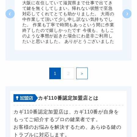
8,800円～(税込)
、
大阪に在住していて滋賀県まで仕事で出てき
願
て鍵を無くしてしまい。帰れない状態で至急
ドアノブカギ開け
10,780円～(税込)
対応してくれてとても助かりました。 大雨の
中作業して頂いて少し申し訳ない気持ちでし
ドアノブカギ作成
8,800円～(税込)
た。 作業も丁寧で時間もあっという間に作業
終了したので嬉しかったです 今後も、もしこ
ドアノブカギ交換
11,000円～(税込)
のような事態が起きた場合にわ是非ご利用し
たいと思いました。 ありがとうございました
1
2
カギ110番認定加盟店とは
カギ110番認定加盟店は、カギ110番が自身を
もってご紹介するプロの鍵業者です。
お客様のお悩みを解決するため、あらゆる鍵の
トラブルに対応します。