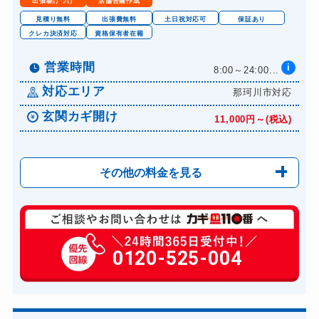
出張駆けつけ
店舗合鍵作成
見積り無料
出張費無料
土日祝対応可
保証あり
クレカ決済対応
資格保有者在籍
営業時間
i
8:00～24:00...
対応エリア
那珂川市対応
玄関カギ開け
11,000円～(税込)
その他の料金を見る
玄関カギ開け
11,000円～(税込)
玄関カギ修理
0120-525-004
6,600円～(税込)
玄関カギ交換
14,300円～(税込)
車カギ開け
13,200円～(税込)