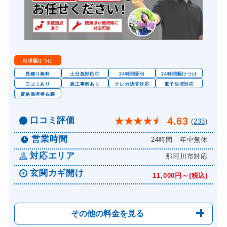
出張駆けつけ
見積り無料
土日祝対応可
24時間受付
24時間駆けつけ
口コミあり
施工事例あり
クレカ決済対応
電子決済対応
資格保有者在籍
口コミ評価
4.63
★
★
★
★
★
(
233
)
営業時間
24時間 年中無休
対応エリア
那珂川市対応
玄関カギ開け
11,000円～(税込)
その他の料金を見る