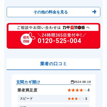
その他の料金を見る
玄関カギ複製
1000円(税込)～
玄関カギ開け
0120-525-004
11,000円～(税込)
玄関カギ修理
6,600円～(税込)
玄関カギ作成
14,300円～(税込)
玄関カギ交換
業者の口コミ
14,300円～(税込)
車カギ開け
13,200円～(税込)
バイクカギ開け
13,200円～(税込)
玄関カギ開け
玄
-19
2024-08-19
バイクカギ作成
16,500円～(税込)
★
4
業者満足度
★
★
★
★
★
4
スーツケースカギ開け
8,800円～(税込)
3
スピード
★
★
★
★
★
3
スーツケースカギ作成
8,800円～(税込)