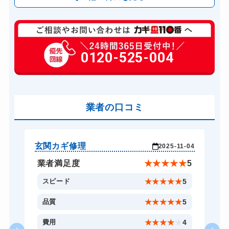
玄関カギ修理
6,600円～(税込)
玄関カギ交換
0120-525-004
14,300円～(税込)
車カギ開け
13,200円～(税込)
バイクカギ開け
13,200円～(税込)
業者の口コミ
スーツケースカギ開け
8,800円～(税込)
金庫カギ開け
14,300円～(税込)
ロッカーカギ開け
8,800円～(税込)
玄関カギ修理
車
-26
2025-11-04
ドアノブカギ開け
10,780円～(税込)
★
5
業者満足度
★
★
★
★
★
5
ドアノブカギ交換
11,000円～(税込)
5
スピード
★
★
★
★
★
5
5
品質
★
★
★
★
★
5
5
費用
★
★
★
★
★
4