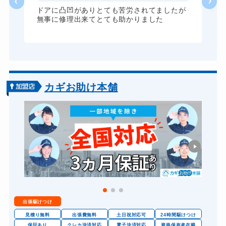
ドアに凸凹がありとても苦労されてましたが
無事に修理出来てとても助かりました
カギお助け本舗
出張駆けつけ
見積り無料
出張費無料
土日祝対応可
24時間駆けつけ
保証あり
クレカ決済対応
電子決済対応
資格保有者在籍