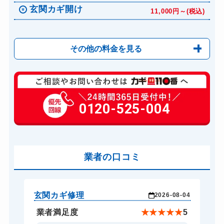
玄関カギ開け
11,000円～(税込)
その他の料金を見る
玄関カギ修理
6,600円～(税込)
玄関カギ作成
0120-525-004
14,300円～(税込)
玄関カギ交換
14,300円～(税込)
車カギ開け
13,200円～(税込)
バイクカギ開け
業者の口コミ
13,200円～(税込)
バイクカギ作成
16,500円～(税込)
スーツケースカギ開け
8,800円～(税込)
玄関カギ修理
玄
-24
2026-08-04
スーツケースカギ作成
8,800円～(税込)
★
5
業者満足度
★
★
★
★
★
5