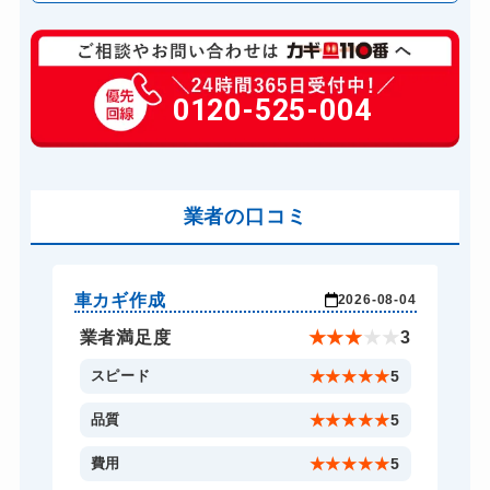
玄関カギ修理
6,600円～(税込)
玄関カギ作成
0120-525-004
14,300円～(税込)
玄関カギ交換
14,300円～(税込)
車カギ開け
13,200円～(税込)
バイクカギ開け
業者の口コミ
13,200円～(税込)
バイクカギ作成
16,500円～(税込)
スーツケースカギ開け
8,800円～(税込)
車カギ作成
バ
-03
2026-08-04
スーツケースカギ作成
8,800円～(税込)
★
5
業者満足度
★
★
★
★
★
3
金庫カギ開け
14,300円～(税込)
5
スピード
★
★
★
★
★
5
金庫カギ修理
11,000円～(税込)
5
品質
★
★
★
★
★
5
金庫カギ交換
11,000円～(税込)
5
費用
★
★
★
★
★
5
ロッカーカギ開け