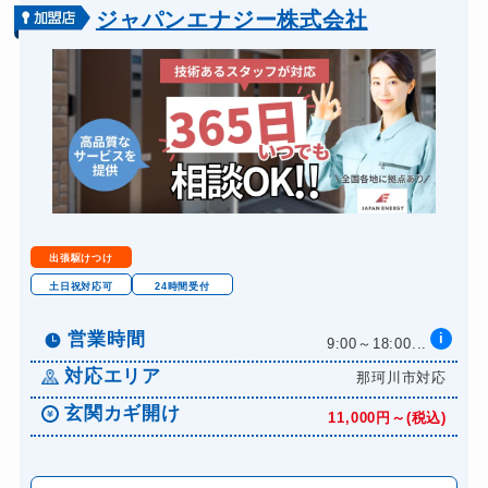
バイクカギ開け
13,200円～(税込)
ジャパンエナジー株式会社
バイクカギ作成
16,500円～(税込)
スーツケースカギ開け
8,800円～(税込)
金庫カギ開け
14,300円～(税込)
ロッカーカギ開け
8,800円～(税込)
ドアノブカギ開け
10,780円～(税込)
ドアノブカギ交換
11,000円～(税込)
出張駆けつけ
土日祝対応可
24時間受付
営業時間
i
9:00～18:00...
対応エリア
那珂川市対応
玄関カギ開け
11,000円～(税込)