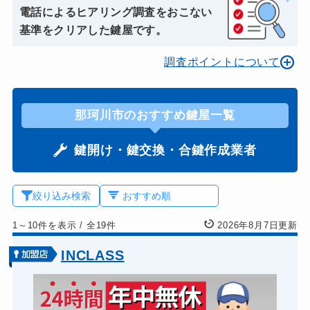
電話によるヒアリング調査をおこない
基準をクリアした鍵屋です。
調査ポイントについて
那珂川市のおすすめ鍵屋一覧
鍵開け・鍵交換・合鍵作成業者
絞り込み検索
1～10件を表示
/
全19件
2026年8月7日更新
INCLASS