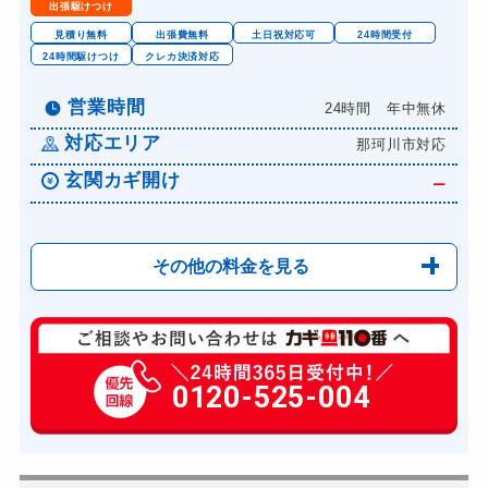
出張駆けつけ
ロッカーカギ開け
8,800円～(税込)
見積り無料
出張費無料
土日祝対応可
24時間受付
24時間駆けつけ
クレカ決済対応
ドアノブカギ開け
10,780円～(税込)
ドアノブカギ作成
営業時間
24時間 年中無休
8,800円～(税込)
対応エリア
ドアノブカギ交換
那珂川市対応
11,000円～(税込)
玄関カギ開け
ー
その他の料金を見る
0120-525-004