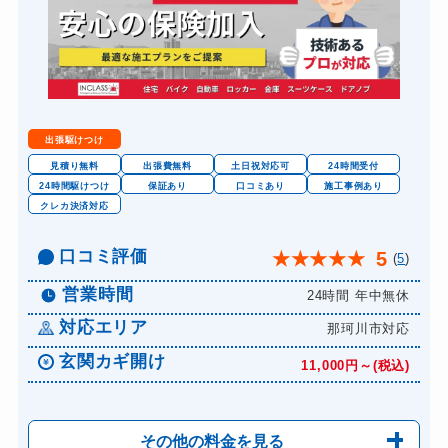
出張駆けつけ
見積り無料
出張費無料
土日祝対応可
24時間受付
24時間駆けつけ
保証あり
口コミあり
施工事例あり
クレカ決済対応
口コミ評価
5
★
★
★
★
★
(
5
)
営業時間
24時間 年中無休
対応エリア
那珂川市対応
玄関カギ開け
11,000円～(税込)
その他の料金を見る