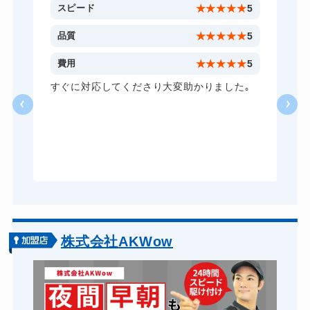
金庫カギ開け
14,300円～(税込)
5
スピード
★
★
★
★
★
5
金庫カギ修理
11,000円～(税込)
5
品質
★
★
★
★
★
5
金庫カギ交換
11,000円～(税込)
5
費用
★
★
★
★
★
5
ロッカーカギ開け
8,800円～(税込)
し
すぐに対応してくださり大変助かりました｡
い
ドアノブカギ開け
10,780円～(税込)
る
ドアノブカギ作成
8,800円～(税込)
ら
あ
ドアノブカギ交換
11,000円～(税込)
株式会社AKWow