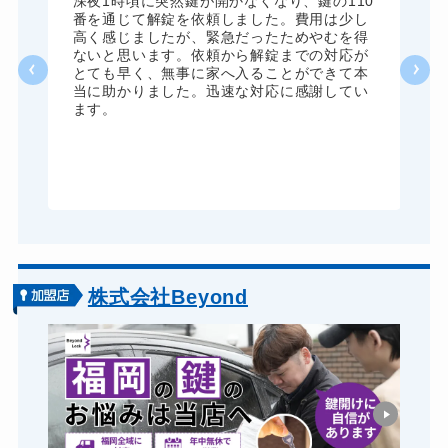
全
深夜1時頃に突然鍵が開かなくなり、鍵の110
諦
番を通じて解錠を依頼しました。費用は少し
く
高く感じましたが、緊急だったためやむを得
か
ないと思います。依頼から解錠までの対応が
た
とても早く、無事に家へ入ることができて本
る
当に助かりました。迅速な対応に感謝してい
ま
ます。
が
グ
株式会社Beyond