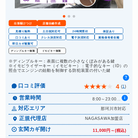
出張駆けつけ
店舗合鍵作成
見積り無料
土日祝対応可
24時間受付
保証あり
口コミあり
クレカ決済対応
電子決済対応
資格保有者在籍
即日カギ複製可
ディンプルキー複製
イモビキー複製
※ディンプルキー：表面に複数の小さなくぼみがある鍵
※イモビライザーキー（イモビキー）：電子的なキー（ID）の
照合でエンジンの始動を制御する防犯装置の付いた鍵
?
口コミ評価
4
★
★
★
★
★
(
1
)
営業時間
i
8:00～23:00...
対応エリア
那珂川市対応
正規代理店
NAGASAWA加盟店
玄関カギ開け
11,000円～(税込)