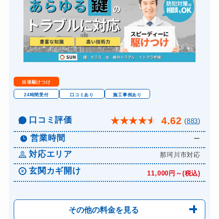
バイクカギ開け
12,000円～(税込)...
バイクカギ作成
3,850円～(税込)※...
スーツケースカギ開け
3,850円(税込)固定...
金庫カギ開け
15,000円～(税込)...
金庫カギ交換
別途お見積り
出張駆けつけ
ロッカーカギ開け
12,000円～(税込)...
24時間受付
口コミあり
施工事例あり
ドアノブカギ開け
12,000円～(税込)...
口コミ評価
4.62
★
★
★
★
★
(
883
)
ドアノブカギ作成
3,850円～(税込)※...
営業時間
ー
ドアノブカギ交換
12,800円～(税込)...
対応エリア
那珂川市対応
玄関カギ開け
11,000円～(税込)
その他の料金を見る