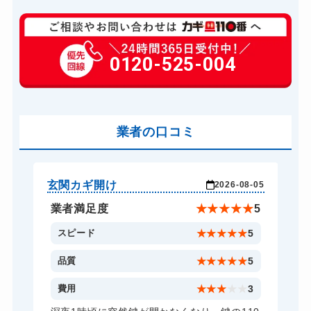
玄関カギ修理
6,600円～(税込)
玄関カギ交換
0120-525-004
14,300円～(税込)
車カギ開け
13,200円～(税込)
スーツケースカギ開け
8,800円～(税込)
金庫カギ開け
業者の口コミ
14,300円～(税込)
ロッカーカギ開け
8,800円～(税込)
ドアノブカギ開け
10,780円～(税込)
玄関カギ開け
玄
-04
2026-08-05
ドアノブカギ交換
11,000円～(税込)
★
5
業者満足度
★
★
★
★
★
5
5
スピード
★
★
★
★
★
5
5
品質
★
★
★
★
★
5
5
費用
★
★
★
★
★
3