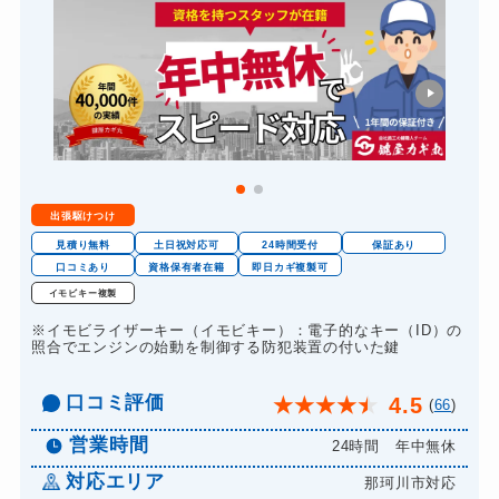
スーツケースカギ開け
8,800円～(税込)
金庫カギ開け
14,300円～(税込)
金庫カギ交換
11,000円～(税込)
ロッカーカギ開け
8,800円～(税込)
ドアノブカギ開け
10,780円～(税込)
出張駆けつけ
ドアノブカギ作成
8,800円～(税込)
見積り無料
土日祝対応可
24時間受付
保証あり
ドアノブカギ交換
口コミあり
資格保有者在籍
即日カギ複製可
11,000円～(税込)
イモビキー複製
※イモビライザーキー（イモビキー）：電子的なキー（ID）の
照合でエンジンの始動を制御する防犯装置の付いた鍵
口コミ評価
4.5
★
★
★
★
★
(
66
)
営業時間
24時間 年中無休
対応エリア
那珂川市対応