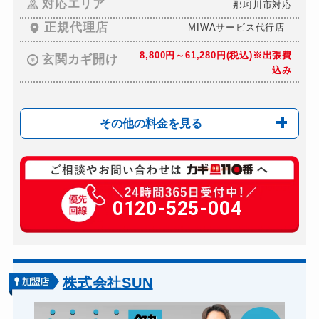
対応エリア
那珂川市対応
正規代理店
MIWAサービス代行店
8,800円～61,280円(税込)※出張費
玄関カギ開け
込み
その他の料金を見る
玄関カギ複製
990円(税込)～
玄関カギ開け
0120-525-004
8,800円～61,28...
玄関カギ修理
8,800円～61,28...
玄関カギ作成
12,000円～(税込)...
玄関カギ交換
12,800円～(税込)...
株式会社SUN
車カギ開け
990円～(税込)出張費...