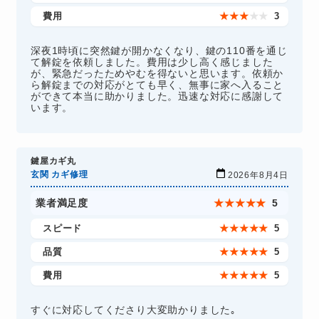
費用
★
★
★
★
★
3
深夜1時頃に突然鍵が開かなくなり、鍵の110番を通じ
て解錠を依頼しました。費用は少し高く感じました
が、緊急だったためやむを得ないと思います。依頼か
ら解錠までの対応がとても早く、無事に家へ入ること
ができて本当に助かりました。迅速な対応に感謝して
います。
鍵屋カギ丸
玄関 カギ修理
2026年8月4日
業者満足度
★
★
★
★
★
5
スピード
★
★
★
★
★
5
品質
★
★
★
★
★
5
費用
★
★
★
★
★
5
すぐに対応してくださり大変助かりました｡