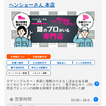
ヘンショーさん 本店
出張駆けつけ
店舗合鍵作成
見積り無料
土日祝対応可
保証あり
クレカ決済対応
電子決済対応
即日カギ複製可
ディンプルキー複製
イモビキー複製
※ディンプルキー：表面に複数の小さなくぼみがある鍵
?
※イモビライザーキー（イモビキー）：電子的なキー（ID）の
照合でエンジンの始動を制御する防犯装置の付いた鍵
営業時間
i
10:00～19:0...