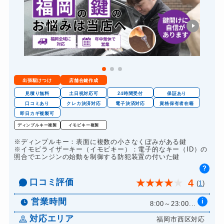
出張駆けつけ
店舗合鍵作成
見積り無料
土日祝対応可
24時間受付
保証あり
口コミあり
クレカ決済対応
電子決済対応
資格保有者在籍
即日カギ複製可
ディンプルキー複製
イモビキー複製
※ディンプルキー：表面に複数の小さなくぼみがある鍵
※イモビライザーキー（イモビキー）：電子的なキー（ID）の
照合でエンジンの始動を制御する防犯装置の付いた鍵
?
口コミ評価
4
★
★
★
★
★
(
1
)
営業時間
i
8:00～23:00...
対応エリア
福岡市西区対応