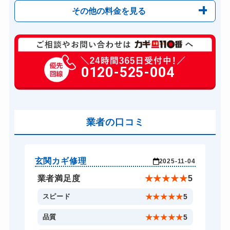
その他の料金を見る
玄関カギ修理
6,600円～(税込)
玄関カギ交換
0120-525-004
14,300円～(税込)
車カギ開け
13,200円～(税込)
バイクカギ開け
13,200円～(税込)
業者の口コミ
スーツケースカギ開け
8,800円～(税込)
金庫カギ開け
14,300円～(税込)
ロッカーカギ開け
8,800円～(税込)
玄関カギ修理
車
-26
2025-11-04
ドアノブカギ開け
10,780円～(税込)
★
5
業者満足度
★
★
★
★
★
5
ドアノブカギ交換
11,000円～(税込)
5
スピード
★
★
★
★
★
5
5
品質
★
★
★
★
★
5