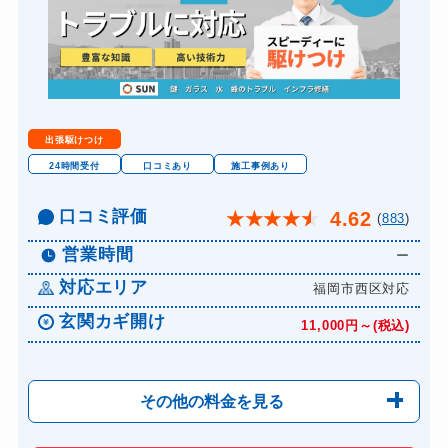
出張駆けつけ
24時間受付
口コミあり
施工事例あり
口コミ評価
4.62
★
★
★
★
★
(
883
)
営業時間
ー
対応エリア
福岡市西区対応
玄関カギ開け
11,000円～(税込)
その他の料金を見る