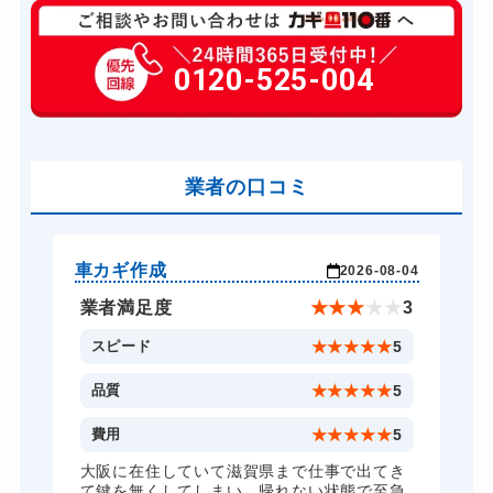
玄関カギ修理
6,600円～(税込)
玄関カギ作成
0120-525-004
14,300円～(税込)
玄関カギ交換
14,300円～(税込)
車カギ開け
13,200円～(税込)
バイクカギ開け
業者の口コミ
13,200円～(税込)
バイクカギ作成
16,500円～(税込)
スーツケースカギ開け
8,800円～(税込)
車カギ作成
バ
-03
2026-08-04
スーツケースカギ作成
8,800円～(税込)
★
5
業者満足度
★
★
★
★
★
3
金庫カギ開け
14,300円～(税込)
5
スピード
★
★
★
★
★
5
金庫カギ修理
11,000円～(税込)
5
品質
★
★
★
★
★
5
金庫カギ交換
11,000円～(税込)
5
費用
★
★
★
★
★
5
ロッカーカギ開け
8,800円～(税込)
、
大阪に在住していて滋賀県まで仕事で出てき
願
て鍵を無くしてしまい。帰れない状態で至急