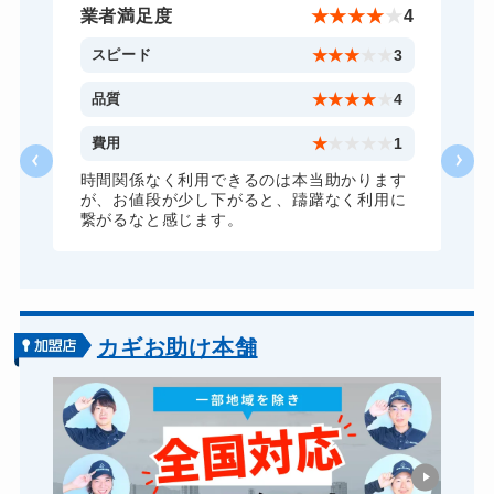
バイクカギ作成
16,500円～(税込)
★
4
業者満足度
★
★
★
★
★
4
スーツケースカギ開け
8,800円～(税込)
3
スピード
★
★
★
★
★
3
スーツケースカギ作成
8,800円～(税込)
4
品質
★
★
★
★
★
4
金庫カギ開け
14,300円～(税込)
1
費用
★
★
★
★
★
1
金庫カギ修理
11,000円～(税込)
す
時間関係なく利用できるのは本当助かります
に
が、お値段が少し下がると、躊躇なく利用に
金庫カギ交換
11,000円～(税込)
繋がるなと感じます。
ロッカーカギ開け
8,800円～(税込)
ドアノブカギ開け
10,780円～(税込)
ドアノブカギ作成
8,800円～(税込)
カギお助け本舗
ドアノブカギ交換
11,000円～(税込)