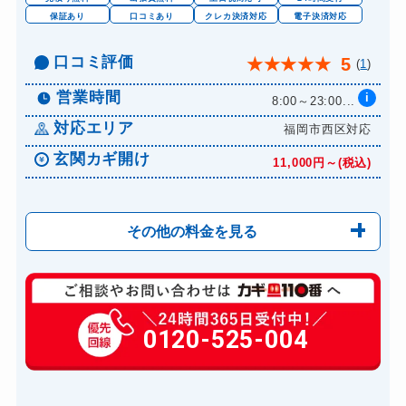
保証あり
口コミあり
クレカ決済対応
電子決済対応
口コミ評価
5
★
★
★
★
★
(
1
)
営業時間
i
8:00～23:00...
対応エリア
福岡市西区対応
玄関カギ開け
11,000円～(税込)
その他の料金を見る
玄関カギ修理
6,600円～(税込)
玄関カギ作成
0120-525-004
14,300円～(税込)
玄関カギ交換
14,300円～(税込)
車カギ開け
13,200円～(税込)