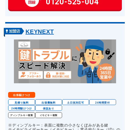
0120-525-004
玄関カギ交換
14,300円～(税込)
車カギ開け
13,200円～(税込)
バイクカギ開け
13,200円～(税込)
KEYNEXT
バイクカギ作成
16,500円～(税込)
スーツケースカギ開け
8,800円～(税込)
金庫カギ開け
14,300円～(税込)
金庫カギ交換
11,000円～(税込)
ロッカーカギ開け
8,800円～(税込)
ドアノブカギ開け
10,780円～(税込)
出張駆けつけ
ドアノブカギ作成
8,800円～(税込)
見積り無料
出張費無料
土日祝対応可
24時間受付
24時間駆けつけ
保証あり
ドアノブカギ交換
11,000円～(税込)
ディンプルキー複製
イモビキー複製
※ディンプルキー：表面に複数の小さなくぼみがある鍵
※イモビライザーキー（イモビキー）：電子的なキー（ID）の