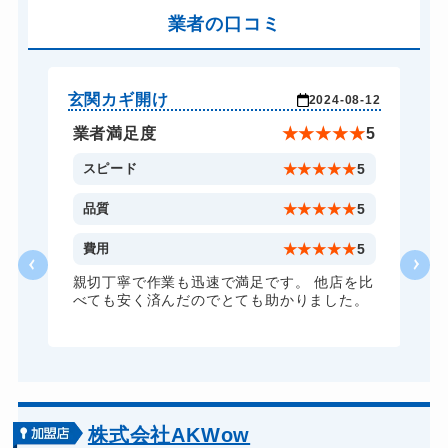
バイクカギ開け
業者の口コミ
13,200円～(税込)
バイクカギ作成
16,500円～(税込)
スーツケースカギ開け
8,800円～(税込)
玄関カギ開け
玄
-12
2024-08-12
金庫カギ開け
14,300円～(税込)
★
5
業者満足度
★
★
★
★
★
5
金庫カギ修理
11,000円～(税込)
5
スピード
★
★
★
★
★
5
金庫カギ交換
11,000円～(税込)
5
品質
★
★
★
★
★
5
ロッカーカギ開け
8,800円～(税込)
5
費用
★
★
★
★
★
5
ドアノブカギ開け
10,780円～(税込)
比
親切丁寧で作業も迅速で満足です。 他店を比
。
べても安く済んだのでとても助かりました。
ドアノブカギ作成
8,800円～(税込)
ドアノブカギ交換
11,000円～(税込)
株式会社AKWow