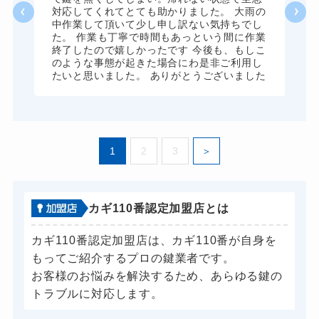
ドアノブカギ開け
10,780円～(税込)
対応してくれてとても助かりました。 大雨の
中作業して頂いて少し申し訳ない気持ちでし
ドアノブカギ作成
8,800円～(税込)
た。 作業も丁寧で時間もあっという間に作業
終了したので嬉しかったです 今後も、もしこ
ドアノブカギ交換
11,000円～(税込)
のような事態が起きた場合にわ是非ご利用し
たいと思いました。 ありがとうございました
1
2
3
カギ110番認定加盟店とは
カギ110番認定加盟店は、カギ110番が自身を
もってご紹介するプロの鍵業者です。
お客様のお悩みを解決するため、あらゆる鍵の
トラブルに対応します。