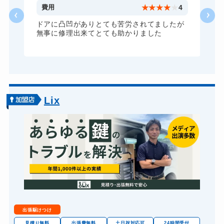
5
費用
★
★
★
★
★
4
ドアに凸凹がありとても苦労されてましたが
無事に修理出来てとても助かりました
Lix
出張駆けつけ
見積り無料
出張費無料
土日祝対応可
24時間受付