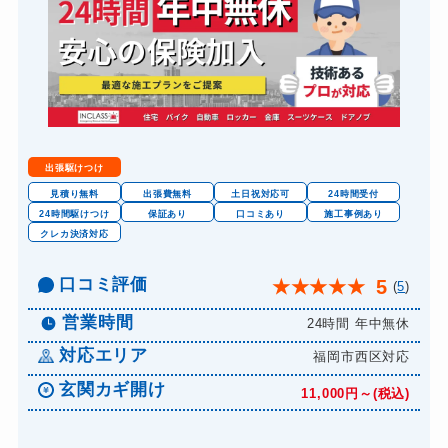
出張駆けつけ
見積り無料
出張費無料
土日祝対応可
24時間受付
24時間駆けつけ
保証あり
口コミあり
施工事例あり
クレカ決済対応
口コミ評価
5
★
★
★
★
★
(
5
)
営業時間
24時間 年中無休
対応エリア
福岡市西区対応
玄関カギ開け
11,000円～(税込)