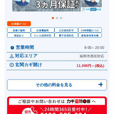
出張駆けつけ
見積り無料
出張費無料
土日祝対応可
24時間駆けつけ
保証あり
クレカ決済対応
電子決済対応
資格保有者在籍
営業時間
8:00～20:00
対応エリア
福岡市西区対応
玄関カギ開け
11,000円～(税込)
その他の料金を見る
玄関カギ修理
6,600円～(税込)
玄関カギ作成
14,300円～(税込)