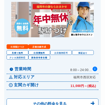
金庫カギ開け
14,300円～(税込)
出張駆けつけ
店舗合鍵作成
見積り無料
出張費無料
土日祝対応可
保証あり
クレカ決済対応
資格保有者在籍
営業時間
i
8:00～24:00...
対応エリア
福岡市西区対応
玄関カギ開け
11,000円～(税込)
その他の料金を見る