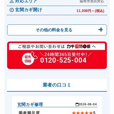
対応エリア
福岡市西区対応
玄関カギ開け
11,000円～(税込)
その他の料金を見る
玄関カギ修理
6,600円～(税込)
玄関カギ作成
0120-525-004
14,300円～(税込)
玄関カギ交換
14,300円～(税込)
車カギ開け
13,200円～(税込)
バイクカギ開け
業者の口コミ
13,200円～(税込)
バイクカギ作成
16,500円～(税込)
スーツケースカギ開け
8,800円～(税込)
玄関カギ修理
玄
-24
2026-08-04
スーツケースカギ作成
8,800円～(税込)
★
5
業者満足度
★
★
★
★
★
5