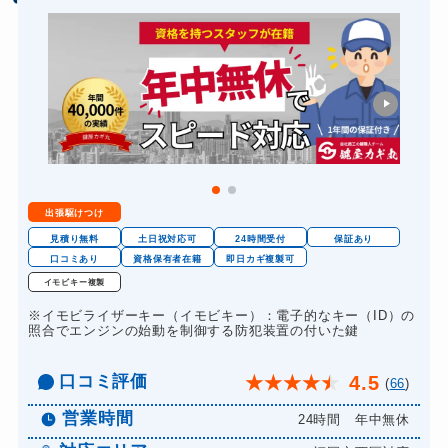
バイクカギ作成
16,500円～(税込)
スーツケースカギ開け
8,800円～(税込)
スーツケースカギ作成
8,800円～(税込)
金庫カギ開け
14,300円～(税込)
金庫カギ修理
11,000円～(税込)
金庫カギ交換
11,000円～(税込)
出張駆けつけ
ロッカーカギ開け
8,800円～(税込)
見積り無料
土日祝対応可
24時間受付
保証あり
ドアノブカギ開け
口コミあり
資格保有者在籍
即日カギ複製可
10,780円～(税込)
イモビキー複製
ドアノブカギ作成
8,800円～(税込)
※イモビライザーキー（イモビキー）：電子的なキー（ID）の
ドアノブカギ交換
照合でエンジンの始動を制御する防犯装置の付いた鍵
11,000円～(税込)
口コミ評価
4.5
★
★
★
★
★
(
66
)
営業時間
24時間 年中無休