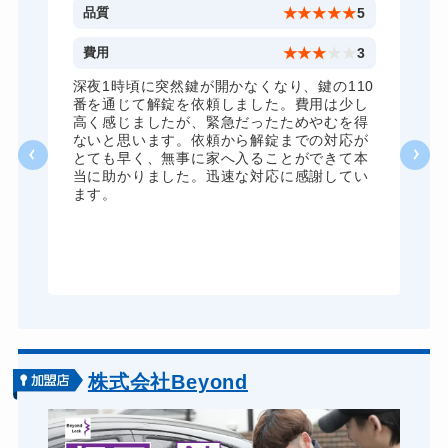
5
品質
★
★
★
★
★
5
5
費用
★
★
★
★
★
3
全
深夜1時頃に突然鍵が開かなくなり、鍵の110
諦
番を通じて解錠を依頼しました。費用は少し
く
高く感じましたが、緊急だったためやむを得
か
ないと思います。依頼から解錠までの対応が
た
とても早く、無事に家へ入ることができて本
る
当に助かりました。迅速な対応に感謝してい
ま
ます。
が
グ
株式会社Beyond