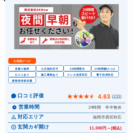
出張駆けつけ
見積り無料
土日祝対応可
24時間受付
24時間駆けつけ
口コミあり
施工事例あり
クレカ決済対応
電子決済対応
資格保有者在籍
口コミ評価
4.63
★
★
★
★
★
(
233
)
営業時間
24時間 年中無休
対応エリア
福岡市西区対応
玄関カギ開け
11,000円～(税込)