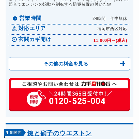
照合でエンジンの始動を制御する防犯装置の付いた鍵
営業時間
24時間 年中無休
対応エリア
福岡市西区対応
玄関カギ開け
11,000円～(税込)
その他の料金を見る
玄関カギ修理
6,600円～(税込)
玄関カギ交換
0120-525-004
14,300円～(税込)
車カギ開け
13,200円～(税込)
バイクカギ開け
13,200円～(税込)
バイクカギ作成
16,500円～(税込)
鍵と硝子のウエストン