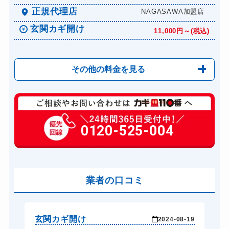
正規代理店
NAGASAWA加盟店
玄関カギ開け
11,000円～(税込)
その他の料金を見る
玄関カギ複製
1000円(税込)～
玄関カギ開け
0120-525-004
11,000円～(税込)
玄関カギ修理
6,600円～(税込)
玄関カギ作成
14,300円～(税込)
玄関カギ交換
業者の口コミ
14,300円～(税込)
車カギ開け
13,200円～(税込)
バイクカギ開け
13,200円～(税込)
玄関カギ開け
玄
-19
2024-08-19