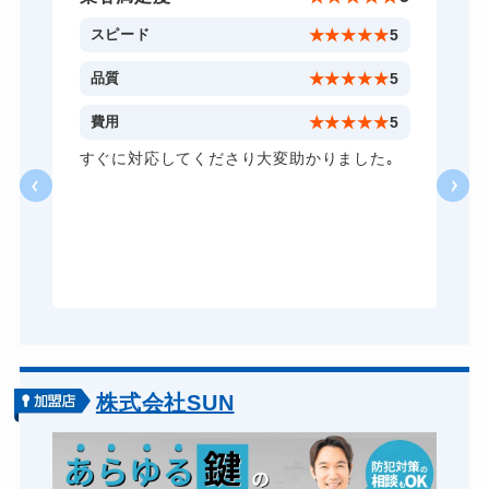
金庫カギ開け
14,300円～(税込)
5
スピード
★
★
★
★
★
5
金庫カギ修理
11,000円～(税込)
5
品質
★
★
★
★
★
5
金庫カギ交換
11,000円～(税込)
5
費用
★
★
★
★
★
5
ロッカーカギ開け
8,800円～(税込)
し
すぐに対応してくださり大変助かりました｡
い
ドアノブカギ開け
10,780円～(税込)
る
ドアノブカギ作成
8,800円～(税込)
ら
あ
ドアノブカギ交換
11,000円～(税込)
株式会社SUN