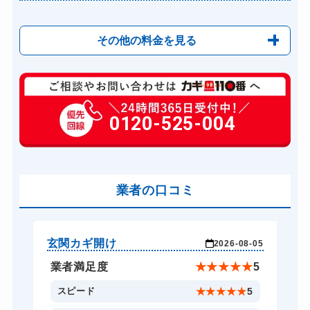
その他の料金を見る
玄関カギ修理
6,600円～(税込)
玄関カギ交換
0120-525-004
14,300円～(税込)
車カギ開け
13,200円～(税込)
スーツケースカギ開け
8,800円～(税込)
金庫カギ開け
業者の口コミ
14,300円～(税込)
ロッカーカギ開け
8,800円～(税込)
ドアノブカギ開け
10,780円～(税込)
玄関カギ開け
玄
-04
2026-08-05
ドアノブカギ交換
11,000円～(税込)
★
5
業者満足度
★
★
★
★
★
5
5
スピード
★
★
★
★
★
5