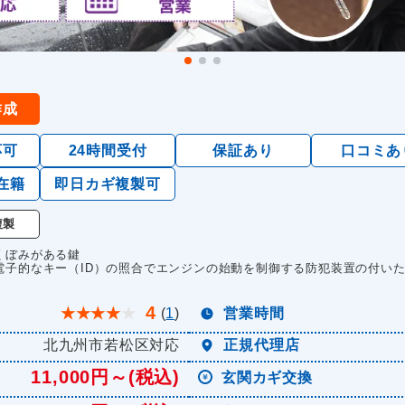
作成
応可
24時間受付
保証あり
口コミあ
在籍
即日カギ複製可
複製
くぼみがある鍵
電子的なキー（ID）の照合でエンジンの始動を制御する防犯装置の付い
4
★
★
★
★
★
(
1
)
営業時間
北九州市若松区対応
正規代理店
11,000円～(税込)
玄関カギ交換