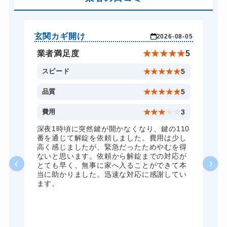
ロッカーカギ開け
8,800円～(税込)
ドアノブカギ開け
10,780円～(税込)
玄関カギ開け
玄
-04
2026-08-05
ドアノブカギ交換
11,000円～(税込)
★
5
業者満足度
★
★
★
★
★
5
5
スピード
★
★
★
★
★
5
5
品質
★
★
★
★
★
5
5
費用
★
★
★
★
★
3
全
深夜1時頃に突然鍵が開かなくなり、鍵の110
諦
番を通じて解錠を依頼しました。費用は少し
く
高く感じましたが、緊急だったためやむを得
か
ないと思います。依頼から解錠までの対応が
た
とても早く、無事に家へ入ることができて本
る
当に助かりました。迅速な対応に感謝してい
ま
ます。
が
グ