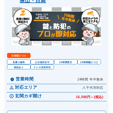
狭山・日高
金庫カギ開け
14,300円～(税込)
ロッカーカギ開け
8,800円～(税込)
ドアノブカギ開け
10,780円～(税込)
ドアノブカギ交換
11,000円～(税込)
出張駆けつけ
見積り無料
土日祝対応可
24時間受付
24時間駆けつけ
保証あり
クレカ決済対応
営業時間
24時間 年中無休
対応エリア
八千代市対応
玄関カギ開け
16,500円～(税込)