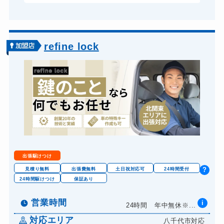
ドアノブカギ交換
16,500円～(税込)
refine lock
出張駆けつけ
見積り無料
出張費無料
土日祝対応可
24時間受付
?
24時間駆けつけ
保証あり
営業時間
i
24時間 年中無休※...
対応エリア
八千代市対応