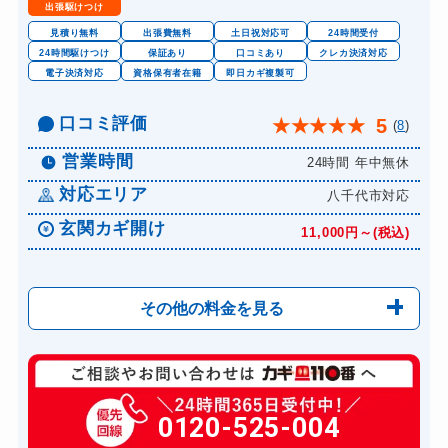
出張駆けつけ
ロッカーカギ開け
13,200円～(税込)
見積り無料
出張費無料
土日祝対応可
24時間受付
24時間駆けつけ
保証あり
口コミあり
クレカ決済対応
ドアノブカギ開け
16,500円～(税込)
電子決済対応
資格保有者在籍
即日カギ複製可
ドアノブカギ作成
27,500円～(税込)
口コミ評価
5
★
★
★
★
★
(
8
)
ドアノブカギ交換
16,500円～(税込)
営業時間
24時間 年中無休
対応エリア
八千代市対応
玄関カギ開け
11,000円～(税込)
その他の料金を見る
玄関カギ修理
6,600円～(税込)
玄関カギ作成
0120-525-004
14,300円～(税込)