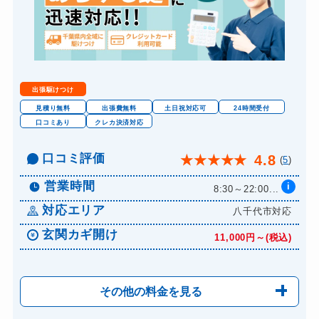
出張駆けつけ
見積り無料
出張費無料
土日祝対応可
24時間受付
口コミあり
クレカ決済対応
口コミ評価
4.8
★
★
★
★
★
(
5
)
営業時間
i
8:30～22:00...
対応エリア
八千代市対応
玄関カギ開け
11,000円～(税込)
その他の料金を見る