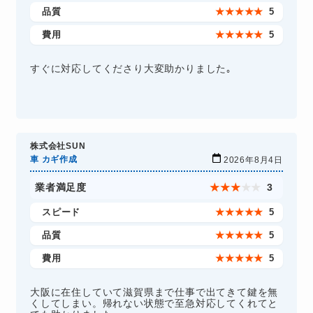
品質
★
★
★
★
★
5
費用
★
★
★
★
★
5
すぐに対応してくださり大変助かりました｡
株式会社SUN
車 カギ作成
2026年8月4日
業者満足度
★
★
★
★
★
3
スピード
★
★
★
★
★
5
品質
★
★
★
★
★
5
費用
★
★
★
★
★
5
大阪に在住していて滋賀県まで仕事で出てきて鍵を無
くしてしまい。帰れない状態で至急対応してくれてと