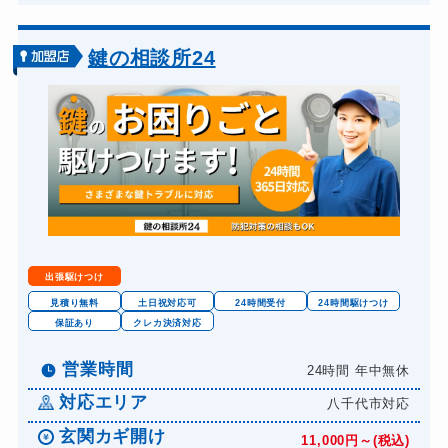
鍵の相談所24
出張駆けつけ
見積り無料
土日祝対応可
24時間受付
24時間駆けつけ
保証あり
クレカ決済対応
営業時間
24時間 年中無休
対応エリア
八千代市対応
玄関カギ開け
11,000円～(税込)