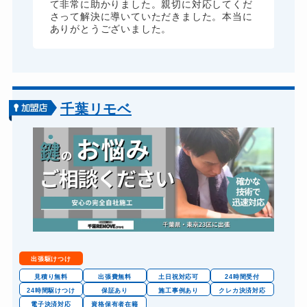
て非常に助かりました。親切に対応してくだ
さって解決に導いていただきました。本当に
ありがとうございました。
千葉リモベ
出張駆けつけ
見積り無料
出張費無料
土日祝対応可
24時間受付
24時間駆けつけ
保証あり
施工事例あり
クレカ決済対応
電子決済対応
資格保有者在籍