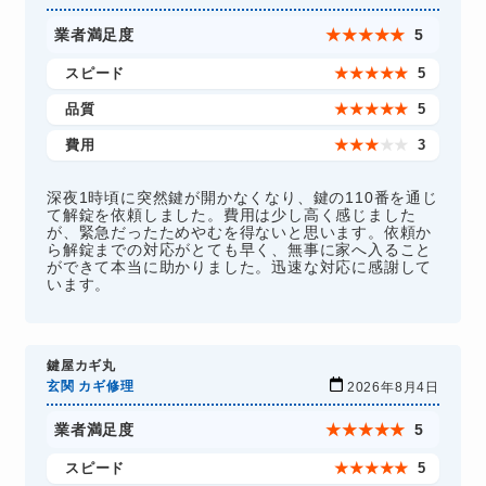
業者満足度
★
★
★
★
★
5
スピード
★
★
★
★
★
5
品質
★
★
★
★
★
5
費用
★
★
★
★
★
3
深夜1時頃に突然鍵が開かなくなり、鍵の110番を通じ
て解錠を依頼しました。費用は少し高く感じました
が、緊急だったためやむを得ないと思います。依頼か
ら解錠までの対応がとても早く、無事に家へ入ること
ができて本当に助かりました。迅速な対応に感謝して
います。
鍵屋カギ丸
玄関 カギ修理
2026年8月4日
業者満足度
★
★
★
★
★
5
スピード
★
★
★
★
★
5