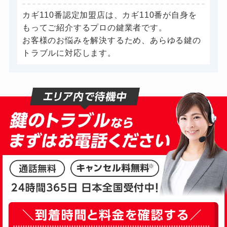
スーツケースカギ作成
8,800円～(税込)
カギ110番認定加盟店は、カギ110番が自身を
金庫カギ開け
14,300円～(税込)
もってご紹介するプロの鍵業者です。
お客様のお悩みを解決するため、あらゆる鍵の
金庫カギ修理
11,000円～(税込)
トラブルに対応します。
金庫カギ交換
11,000円～(税込)
ロッカーカギ開け
8,800円～(税込)
ドアノブカギ開け
10,780円～(税込)
ドアノブカギ作成
8,800円～(税込)
ドアノブカギ交換
11,000円～(税込)