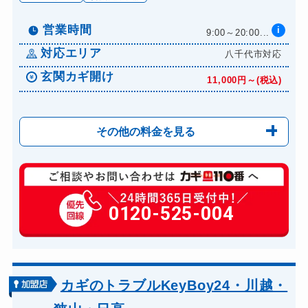
営業時間
i
9:00～20:00...
対応エリア
八千代市対応
玄関カギ開け
11,000円～(税込)
その他の料金を見る
玄関カギ修理
6,600円～(税込)
玄関カギ交換
0120-525-004
14,300円～(税込)
車カギ開け
13,200円～(税込)
バイクカギ開け
13,200円～(税込)
バイクカギ作成
16,500円～(税込)
カギのトラブルKeyBoy24・川越・
スーツケースカギ開け
8,800円～(税込)