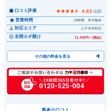
口コミ評価
4.63
★
★
★
★
★
(
233
)
営業時間
24時間 年中無休
対応エリア
八千代市対応
玄関カギ開け
11,000円～(税込)
その他の料金を見る
玄関カギ修理
6,600円～(税込)
玄関カギ交換
0120-525-004
14,300円～(税込)
車カギ開け
13,200円～(税込)
スーツケースカギ開け
8,800円～(税込)
金庫カギ開け
業者の口コミ
14,300円～(税込)