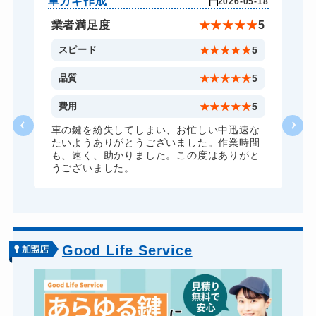
車カギ作成
玄
-23
2026-05-18
金庫カギ修理
11,000円～(税込)
★
5
業者満足度
★
★
★
★
★
5
金庫カギ交換
11,000円～(税込)
5
スピード
★
★
★
★
★
5
ロッカーカギ開け
11,000円～(税込)
5
品質
★
★
★
★
★
5
ドアノブカギ開け
10,780円～(税込)
5
費用
★
★
★
★
★
5
ドアノブカギ交換
11,000円～(税込)
ま
車の鍵を紛失してしまい、お忙しい中迅速な
たいようありがとうございました。作業時間
も、速く、助かりました。この度はありがと
うございました。
Good Life Service