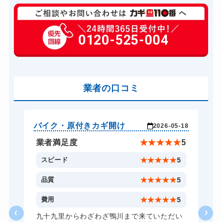
玄関カギ修理
6,600円～(税込)
玄関カギ交換
0120-525-004
14,300円～(税込)
車カギ開け
13,200円～(税込)
バイクカギ開け
13,200円～(税込)
業者の口コミ
スーツケースカギ開け
8,800円～(税込)
金庫カギ開け
14,300円～(税込)
金庫カギ交換
11,000円～(税込)
バイク・原付きカギ開け
玄
-26
2026-05-18
ロッカーカギ開け
8,800円～(税込)
★
5
業者満足度
★
★
★
★
★
5
ドアノブカギ開け
10,780円～(税込)
5
スピード
★
★
★
★
★
5
ドアノブカギ交換
11,000円～(税込)
5
品質
★
★
★
★
★
5
5
費用
★
★
★
★
★
5
だ
九十九里からわざわざ鴨川まで来ていただい