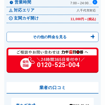
営業時間
i
7:00～24:00...
対応エリア
八千代市対応
玄関カギ開け
11,000円～(税込)
その他の料金を見る
玄関カギ修理
6,600円～(税込)
玄関カギ交換
0120-525-004
14,300円～(税込)
車カギ開け
13,200円～(税込)
バイクカギ開け
13,200円～(税込)
バイクカギ作成
業者の口コミ
16,500円～(税込)
スーツケースカギ開け
8,800円～(税込)
金庫カギ開け
14,300円～(税込)