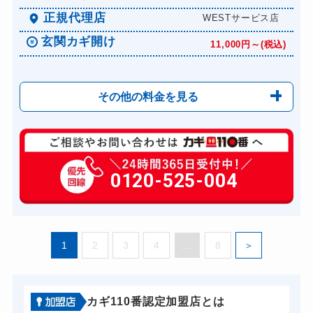
正規代理店
WESTサービス店
玄関カギ開け
11,000円～(税込)
その他の料金を見る
玄関カギ修理
6,600円～(税込)
玄関カギ作成
0120-525-004
14,300円～(税込)
玄関カギ交換
14,300円～(税込)
車カギ開け
13,200円～(税込)
1
2
3
4
...
8
バイクカギ開け
13,200円～(税込)
バイクカギ作成
16,500円～(税込)
スーツケースカギ開け
8,800円～(税込)
カギ110番認定加盟店とは