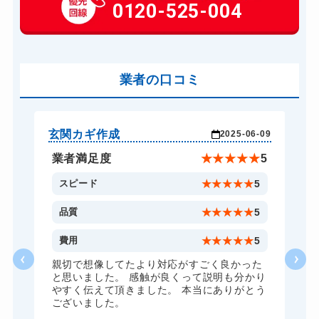
玄関カギ作成
0120-525-004
別途お見積り
玄関カギ交換
16,500円～(税込)
車カギ開け
16,500円～(税込)
バイクカギ開け
業者の口コミ
16,500円～(税込)
バイクカギ作成
27,500円～(税込)
スーツケースカギ開け
13,200円～(税込)
玄関カギ作成
そ
-21
2025-06-09
スーツケースカギ作成
19,800円～(税込)
★
5
業者満足度
★
★
★
★
★
5
金庫カギ開け
13,200円～(税込)
5
スピード
★
★
★
★
★
5
金庫カギ修理
16,500円～(税込)
5
品質
★
★
★
★
★
5
金庫カギ交換
27,500円～(税込)
4
費用
★
★
★
★
★
5
ロッカーカギ開け
13,200円～(税込)
親切で想像してたより対応がすごく良かった
と思いました。 感触が良くって説明も分かり
ドアノブカギ開け
16,500円～(税込)
やすく伝えて頂きました。 本当にありがとう
ございました。
ドアノブカギ作成
27,500円～(税込)