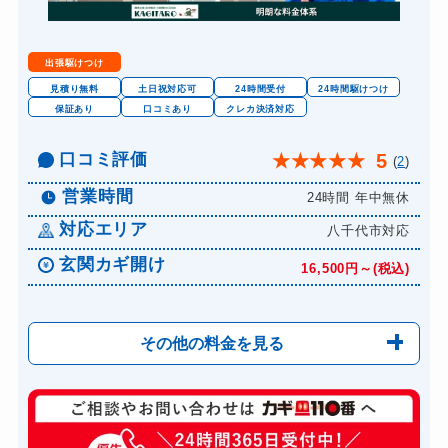
金庫カギ修理
11,000円～(税込)
金庫カギ交換
11,000円～(税込)
出張駆けつけ
ロッカーカギ開け
8,800円～(税込)
見積り無料
土日祝対応可
24時間受付
24時間駆けつけ
保証あり
口コミあり
クレカ決済対応
ドアノブカギ開け
10,780円～(税込)
ドアノブカギ作成
口コミ評価
8,800円～(税込)
5
★
★
★
★
★
(
2
)
ドアノブカギ交換
11,000円～(税込)
営業時間
24時間 年中無休
対応エリア
八千代市対応
玄関カギ開け
16,500円～(税込)
その他の料金を見る
玄関カギ修理
13,200円～(税込)