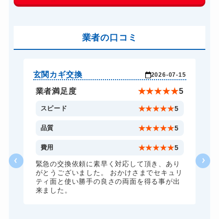
玄関カギ交換
14,300円～(税込)
車カギ開け
13,200円～(税込)
バイクカギ開け
業者の口コミ
13,200円～(税込)
バイクカギ作成
16,500円～(税込)
スーツケースカギ開け
8,800円～(税込)
玄関カギ交換
玄
-17
2026-07-15
スーツケースカギ作成
8,800円～(税込)
★
5
業者満足度
★
★
★
★
★
5
金庫カギ開け
14,300円～(税込)
5
スピード
★
★
★
★
★
5
金庫カギ修理
11,000円～(税込)
5
品質
★
★
★
★
★
5
金庫カギ交換
11,000円～(税込)
1
費用
★
★
★
★
★
5
ロッカーカギ開け
8,800円～(税込)
な
緊急の交換依頼に素早く対応して頂き、あり
がとうございました。 おかけさまでセキュリ
ドアノブカギ開け
10,780円～(税込)
ティ面と使い勝手の良さの両面を得る事が出
来ました。
ドアノブカギ作成
8,800円～(税込)
ドアノブカギ交換
11,000円～(税込)