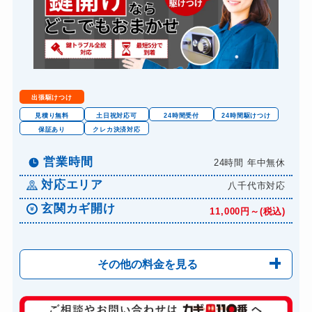
出張駆けつけ
見積り無料
土日祝対応可
24時間受付
24時間駆けつけ
保証あり
クレカ決済対応
営業時間
24時間 年中無休
対応エリア
八千代市対応
玄関カギ開け
11,000円～(税込)
その他の料金を見る