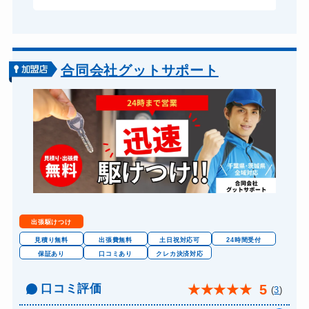
合同会社グットサポート
出張駆けつけ
見積り無料
出張費無料
土日祝対応可
24時間受付
保証あり
口コミあり
クレカ決済対応
口コミ評価
5
★
★
★
★
★
(
3
)