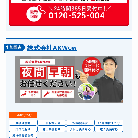
玄関カギ修理
6,600円～(税込)
玄関カギ作成
0120-525-004
14,300円～(税込)
玄関カギ交換
14,300円～(税込)
車カギ開け
13,200円～(税込)
金庫カギ開け
14,300円～(税込)
株式会社AKWow
出張駆けつけ
見積り無料
土日祝対応可
24時間受付
24時間駆けつけ
口コミあり
施工事例あり
クレカ決済対応
電子決済対応
資格保有者在籍