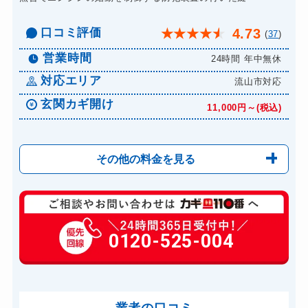
口コミ評価
4.73
★
★
★
★
★
(
37
)
営業時間
24時間 年中無休
対応エリア
流山市対応
玄関カギ開け
11,000円～(税込)
その他の料金を見る
玄関カギ開け
11,000円～(税込)
玄関カギ修理
0120-525-004
6,600円～(税込)
玄関カギ作成
別途お見積り
玄関カギ交換
14,300円～(税込)
車カギ開け