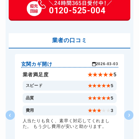
玄関カギ交換
0120-525-004
14,300円～(税込)
車カギ開け
13,200円～(税込)
バイクカギ開け
13,200円～(税込)
業者の口コミ
スーツケースカギ開け
8,800円～(税込)
金庫カギ開け
11,000円～(税込)
ロッカーカギ開け
8,800円～(税込)
玄関カギ開け
玄
-21
2026-03-03
ドアノブカギ開け
6,600円～(税込)
★
3
業者満足度
★
★
★
★
★
5
ドアノブカギ交換
11,000円～(税込)
3
スピード
★
★
★
★
★
5
5
品質
★
★
★
★
★
5
2
費用
★
★
★
★
★
3
人当たりも良く、素早く対応してくれまし
た。 もう少し費用が安いと助かります。