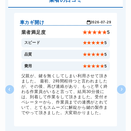
業者の口コミ
13,200円～(税込)
バイクカギ開け
13,200円～(税込)
バイクカギ作成
16,500円～(税込)
車カギ開け
玄
-06
2026-07-29
金庫カギ開け
14,300円～(税込)
★
2
業者満足度
★
★
★
★
★
5
金庫カギ修理
別途お見積り
5
スピード
★
★
★
★
★
5
金庫カギ交換
別途お見積り
4
品質
★
★
★
★
★
5
ロッカーカギ開け
8,800円～(税込)
3
費用
★
★
★
★
★
5
ドアノブカギ開け
10,780円～(税込)
か
父親が、鍵を無くしてしまい利用させて頂き
客
ました。 最初、2時間程待つと言われました
ドアノブカギ作成
別途お見積り
る
が、その後、再び連絡があり、もっと早く終
ジ
わる作業員がいると言って、結局30分後に
ドアノブカギ交換
別途お見積り
重
は、到着して作業をして頂きました。受付オ
し
ペレーターから、作業員までの連携がとれて
の
いて、とてもスムーズに解錠から鍵の製作ま
言
でやって頂きました。大変助かりました。