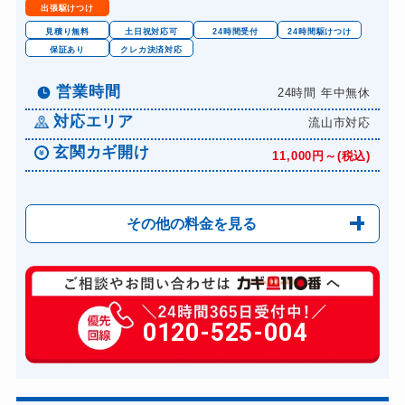
出張駆けつけ
ロッカーカギ開け
8,800円～(税込)
見積り無料
土日祝対応可
24時間受付
24時間駆けつけ
保証あり
クレカ決済対応
ドアノブカギ開け
10,780円～(税込)
ドアノブカギ作成
営業時間
24時間 年中無休
8,800円～(税込)
対応エリア
ドアノブカギ交換
流山市対応
11,000円～(税込)
玄関カギ開け
11,000円～(税込)
その他の料金を見る
玄関カギ修理
6,600円～(税込)
玄関カギ作成
0120-525-004
14,300円～(税込)
玄関カギ交換
14,300円～(税込)
車カギ開け
13,200円～(税込)