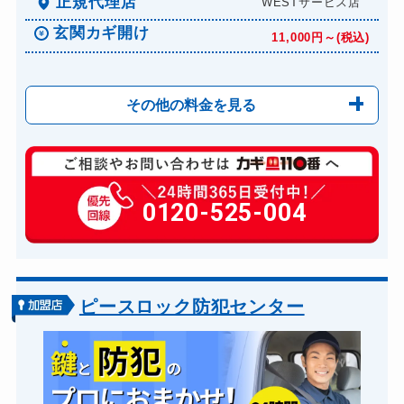
正規代理店
WESTサービス店
玄関カギ開け
11,000円～(税込)
その他の料金を見る
玄関カギ修理
6,600円～(税込)
玄関カギ作成
0120-525-004
14,300円～(税込)
玄関カギ交換
14,300円～(税込)
車カギ開け
13,200円～(税込)
バイクカギ開け
13,200円～(税込)
ピースロック防犯センター
バイクカギ作成
16,500円～(税込)
スーツケースカギ開け
8,800円～(税込)
スーツケースカギ作成
8,800円～(税込)