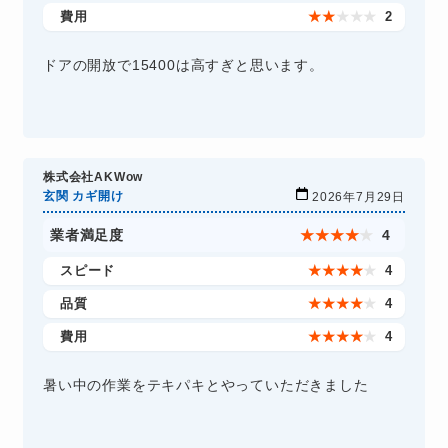
費用
★
★
★
★
★
2
ドアの開放で15400は高すぎと思います。
株式会社AKWow
玄関 カギ開け
2026年7月29日
業者満足度
★
★
★
★
★
4
スピード
★
★
★
★
★
4
品質
★
★
★
★
★
4
費用
★
★
★
★
★
4
暑い中の作業をテキパキとやっていただきました