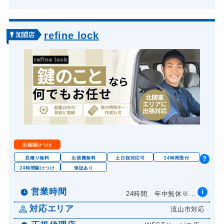
refine lock
出張駆けつけ
見積り無料
出張費無料
土日祝対応可
24時間受付
?
24時間駆けつけ
保証あり
営業時間
i
24時間 年中無休※...
対応エリア
流山市対応