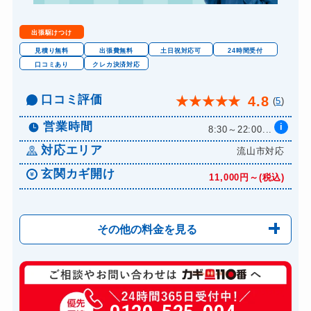
出張駆けつけ
見積り無料
出張費無料
土日祝対応可
24時間受付
口コミあり
クレカ決済対応
口コミ評価
4.8
★
★
★
★
★
(
5
)
営業時間
i
8:30～22:00...
対応エリア
流山市対応
玄関カギ開け
11,000円～(税込)
その他の料金を見る
玄関カギ修理
6,600円～(税込)
玄関カギ交換
14,300円～(税込)