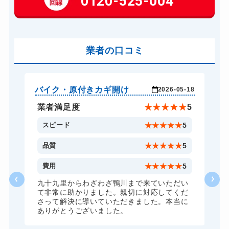
0120-525-004
車カギ開け
13,200円～(税込)
バイクカギ開け
13,200円～(税込)
業者の口コミ
スーツケースカギ開け
8,800円～(税込)
金庫カギ開け
14,300円～(税込)
金庫カギ交換
11,000円～(税込)
バイク・原付きカギ開け
玄
-26
2026-05-18
ロッカーカギ開け
8,800円～(税込)
★
5
業者満足度
★
★
★
★
★
5
ドアノブカギ開け
10,780円～(税込)
5
スピード
★
★
★
★
★
5
ドアノブカギ交換
11,000円～(税込)
5
品質
★
★
★
★
★
5
5
費用
★
★
★
★
★
5
だ
九十九里からわざわざ鴨川まで来ていただい
て非常に助かりました。親切に対応してくだ
さって解決に導いていただきました。本当に
ありがとうございました。