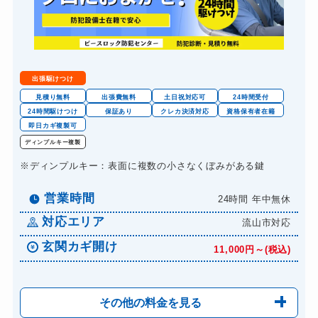
金庫カギ開け
14,300円～(税込)
金庫カギ修理
11,000円～(税込)
金庫カギ交換
11,000円～(税込)
出張駆けつけ
ロッカーカギ開け
8,800円～(税込)
見積り無料
出張費無料
土日祝対応可
24時間受付
24時間駆けつけ
保証あり
クレカ決済対応
資格保有者在籍
ドアノブカギ開け
10,780円～(税込)
即日カギ複製可
ドアノブカギ作成
ディンプルキー複製
8,800円～(税込)
※ディンプルキー：表面に複数の小さなくぼみがある鍵
ドアノブカギ交換
11,000円～(税込)
営業時間
24時間 年中無休
対応エリア
流山市対応
玄関カギ開け
11,000円～(税込)
その他の料金を見る