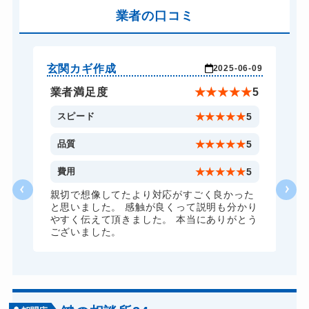
バイクカギ開け
業者の口コミ
16,500円～(税込)
バイクカギ作成
27,500円～(税込)
スーツケースカギ開け
13,200円～(税込)
玄関カギ作成
そ
-21
2025-06-09
スーツケースカギ作成
19,800円～(税込)
★
5
業者満足度
★
★
★
★
★
5
金庫カギ開け
13,200円～(税込)
5
スピード
★
★
★
★
★
5
金庫カギ修理
16,500円～(税込)
5
品質
★
★
★
★
★
5
金庫カギ交換
27,500円～(税込)
4
費用
★
★
★
★
★
5
ロッカーカギ開け
13,200円～(税込)
親切で想像してたより対応がすごく良かった
と思いました。 感触が良くって説明も分かり
ドアノブカギ開け
16,500円～(税込)
やすく伝えて頂きました。 本当にありがとう
ございました。
ドアノブカギ作成
27,500円～(税込)
ドアノブカギ交換
16,500円～(税込)