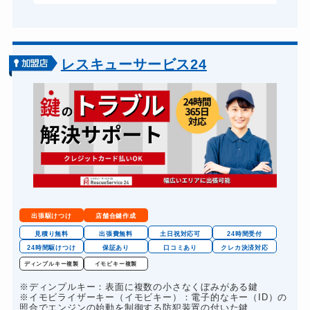
レスキューサービス24
出張駆けつけ
店舗合鍵作成
見積り無料
出張費無料
土日祝対応可
24時間受付
24時間駆けつけ
保証あり
口コミあり
クレカ決済対応
ディンプルキー複製
イモビキー複製
※ディンプルキー：表面に複数の小さなくぼみがある鍵
※イモビライザーキー（イモビキー）：電子的なキー（ID）の
照合でエンジンの始動を制御する防犯装置の付いた鍵