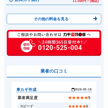
11,000円～(税込)
その他の料金を見る
玄関カギ修理
6,600円～(税込)
玄関カギ交換
0120-525-004
14,300円～(税込)
車カギ開け
13,200円～(税込)
バイクカギ開け
13,200円～(税込)
バイクカギ作成
業者の口コミ
16,500円～(税込)
スーツケースカギ開け
8,800円～(税込)
金庫カギ開け
14,300円～(税込)
車カギ作成
玄
-23
2026-05-18
金庫カギ修理
11,000円～(税込)
★
5
業者満足度
★
★
★
★
★
5
金庫カギ交換
11,000円～(税込)
5
スピード
★
★
★
★
★
5