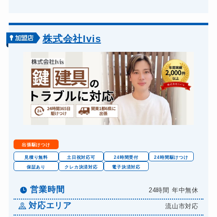
株式会社Ivis
出張駆けつけ
見積り無料
土日祝対応可
24時間受付
24時間駆けつけ
保証あり
クレカ決済対応
電子決済対応
営業時間
24時間 年中無休
対応エリア
流山市対応