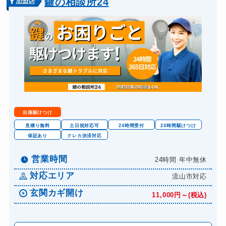
鍵の相談所24
出張駆けつけ
見積り無料
土日祝対応可
24時間受付
24時間駆けつけ
保証あり
クレカ決済対応
営業時間
24時間 年中無休
対応エリア
流山市対応
玄関カギ開け
11,000円～(税込)