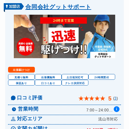
金庫カギ開け
14,300円～(税込)
合同会社グットサポート
出張駆けつけ
見積り無料
出張費無料
土日祝対応可
24時間受付
保証あり
口コミあり
クレカ決済対応
口コミ評価
5
★
★
★
★
★
(
3
)
営業時間
i
7:00～24:00...
対応エリア
流山市対応
玄関カギ開け