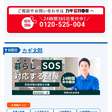
玄関カギ修理
6,600円～(税込)
玄関カギ作成
0120-525-004
14,300円～(税込)
玄関カギ交換
14,300円～(税込)
車カギ開け
13,200円～(税込)
バイクカギ開け
13,200円～(税込)
カギ太郎
バイクカギ作成
16,500円～(税込)
スーツケースカギ開け
8,800円～(税込)
金庫カギ開け
14,300円～(税込)
金庫カギ交換
別途お見積り
ロッカーカギ開け
8,800円～(税込)
ドアノブカギ開け
10,780円～(税込)
出張駆けつけ
ドアノブカギ交換
別途お見積り
見積り無料
土日祝対応可
24時間受付
24時間駆けつけ