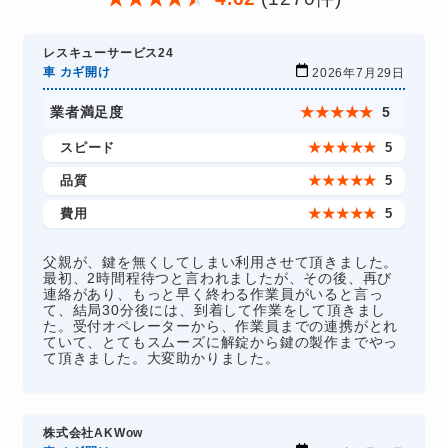
レスキューサービス24
車 カギ開け
2026年7月29日
業者満足度
★
★
★
★
★
5
スピード
★
★
★
★
★
5
品質
★
★
★
★
★
5
費用
★
★
★
★
★
5
父親が、鍵を無くしてしまい利用させて頂きました。
最初、2時間程待つと言われましたが、その後、再び
連絡があり、もっと早く終わる作業員がいると言っ
て、結局30分後には、到着して作業をして頂きまし
た。受付オペレーターから、作業員までの連携がとれ
ていて、とてもスムーズに解錠から鍵の製作までやっ
て頂きました。大変助かりました。
株式会社AKWow