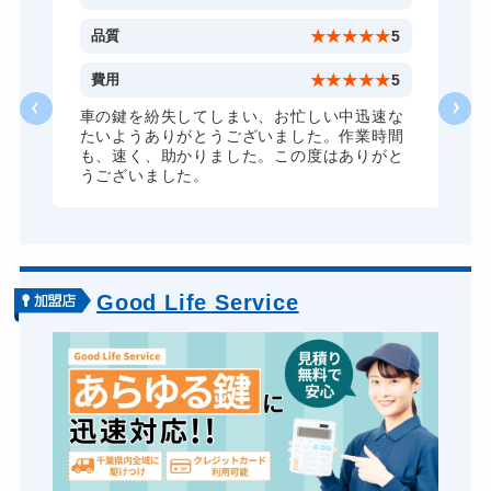
ロッカーカギ開け
11,000円～(税込)
5
品質
★
★
★
★
★
5
ドアノブカギ開け
10,780円～(税込)
5
費用
★
★
★
★
★
5
ドアノブカギ交換
11,000円～(税込)
ま
車の鍵を紛失してしまい、お忙しい中迅速な
たいようありがとうございました。作業時間
も、速く、助かりました。この度はありがと
うございました。
Good Life Service