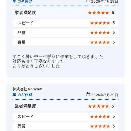
車 カギ開け
2026年7月29日
業者満足度
★
★
★
★
★
5
スピード
★
★
★
★
★
5
品質
★
★
★
★
★
5
費用
★
★
★
★
★
5
すごく暑い中一生懸命に作業をして頂きました
対応も凄く丁寧な方でした
ありがとうございました
株式会社AKWow
車 カギ作成
2026年7月29日
業者満足度
★
★
★
★
★
5
スピード
★
★
★
★
★
5
品質
★
★
★
★
★
5