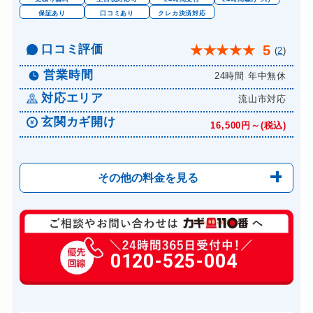
保証あり
口コミあり
クレカ決済対応
口コミ評価
5
★
★
★
★
★
(
2
)
営業時間
24時間 年中無休
対応エリア
流山市対応
玄関カギ開け
16,500円～(税込)
その他の料金を見る
玄関カギ修理
13,200円～(税込)
玄関カギ作成
0120-525-004
別途お見積り
玄関カギ交換
16,500円～(税込)
車カギ開け
16,500円～(税込)