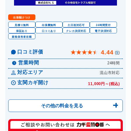
出張駆けつけ
見積り無料
出張費無料
土日祝対応可
24時間受付
保証あり
口コミあり
クレカ決済対応
電子決済対応
資格保有者在籍
口コミ評価
4.44
★
★
★
★
★
(
9
)
営業時間
24時間
対応エリア
流山市対応
玄関カギ開け
11,000円～(税込)
その他の料金を見る
玄関カギ修理
6,600円～(税込)