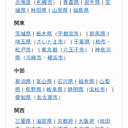
北海道
（
札幌市
） |
青森県
|
岩手県
|
宮
城県
|
秋田県
|
山形県
|
福島県
関東
茨城県
|
栃木県
（
宇都宮市
） |
群馬県
|
埼玉県
（
さいたま市
） |
千葉県
（
柏市
・
松戸市
） |
東京都
（
八王子市
） |
神奈川
県
（
川崎市
・
横浜市
）
中部
新潟県
|
富山県
|
石川県
|
福井県
|
山梨
県
|
長野県
|
岐阜県
|
静岡県
（
浜松市
） |
愛知県
（
名古屋市
）
関西
三重県
|
滋賀県
|
京都府
|
大阪府
（
吹田