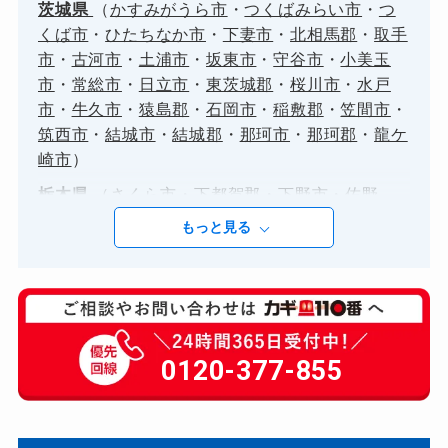
茨城県
（
かすみがうら市
・
つくばみらい市
・
つ
くば市
・
ひたちなか市
・
下妻市
・
北相馬郡
・
取手
市
・
古河市
・
土浦市
・
坂東市
・
守谷市
・
小美玉
市
・
常総市
・
日立市
・
東茨城郡
・
桜川市
・
水戸
市
・
牛久市
・
猿島郡
・
石岡市
・
稲敷郡
・
笠間市
・
筑西市
・
結城市
・
結城郡
・
那珂市
・
那珂郡
・
龍ケ
崎市
）
栃木県
（
さくら市
・
下都賀郡
・
下野市
・
佐野
市
・
塩谷郡
・
大田原市
・
宇都宮市
・
小山市
・
栃木
もっと見る
市
・
河内郡
・
真岡市
・
矢板市
・
芳賀郡
・
足利市
・
那須烏山市
・
鹿沼市
）
群馬県
（
みどり市
・
伊勢崎市
・
佐波郡
・
前橋
市
・
北群馬郡
・
太田市
・
安中市
・
富岡市
・
桐生
市
・
渋川市
・
藤岡市
・
邑楽郡
・
館林市
・
高崎市
）
0120-377-855
埼玉県
（
さいたま市
・
さいたま市中央区
・
さい
たま市北区
・
さいたま市南区
・
さいたま市大宮
区
・
さいたま市西区
・
さいたま市見沼区
・
さいた