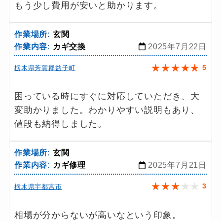
もう少し費用が安いと助かります。
作業場所:
玄関
作業内容:
カギ交換
2025年7月22日
★
★
★
★
★
5
栃木県芳賀郡益子町
困っている時にすぐに対応していただき、大
変助かりました。わかりやすい説明もあり、
値段も納得しました。
作業場所:
玄関
作業内容:
カギ修理
2025年7月21日
★
★
★
★
★
3
栃木県宇都宮市
相場が分からないが高いなという印象。