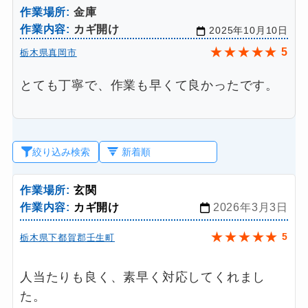
作業場所:
金庫
作業内容:
カギ開け
2025年10月10日
★
★
★
★
★
5
栃木県真岡市
とても丁寧で、作業も早くて良かったです。
絞り込み検索
作業場所:
玄関
作業内容:
カギ開け
2026年3月3日
★
★
★
★
★
5
栃木県下都賀郡壬生町
人当たりも良く、素早く対応してくれまし
た。