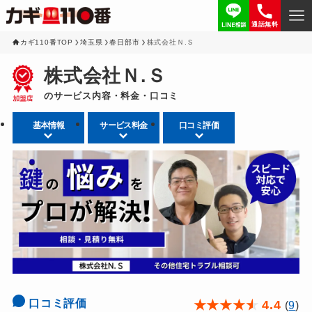
通話無料
カギ110番TOP
埼玉県
春日部市
株式会社Ｎ.Ｓ
株式会社Ｎ.Ｓ
のサービス内容・料金・口コミ
基本情報
サービス料金
口コミ評価
口コミ評価
★
★
★
★
★
4.4
(
9
)