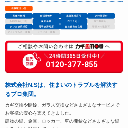
出張駆けつけ
見積り無料
出張費無料
土日祝対応可
24時間受付
24時間駆けつけ
保証あり
口コミあり
施工事例あり
クレカ決済対応
電子決済対応
資格保有者在籍
即日カギ複製可
ディンプルキー複製
イモビキー複製
0120-377-855
株式会社N.Sは、住まいのトラブルを解決す
るプロ集団。
カギ交換や開錠、ガラス交換などさまざまなサービスで
お客様の安心を支えてきました。
建物の鍵、金庫、ロッカー、車の開錠などさまざまな鍵