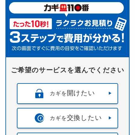
ま市桜区
・
さいたま市浦和区
・
さいたま市緑区
・
さいたま市岩槻区
・
ふじみ野市
・
三郷市
・
上尾
市
・
久喜市
・
児玉郡
・
入間市
・
入間郡
・
八潮市
・
加須市
・
北本市
・
北葛飾郡
・
北足立郡
・
南埼玉
郡
・
吉川市
・
和光市
・
坂戸市
・
大里郡
・
富士見
市
・
川口市
・
川越市
・
幸手市
・
志木市
・
戸田市
・
所沢市
・
新座市
・
日高市
・
春日部市
・
朝霞市
・
本
庄市
・
東松山市
・
桶川市
・
比企郡
・
深谷市
・
熊谷
市
・
狭山市
・
白岡市
・
秩父市
・
秩父郡
・
羽生市
・
ご希望のサービスを選んでください
草加市
・
蓮田市
・
蕨市
・
行田市
・
越谷市
・
飯能
市
・
鴻巣市
・
鶴ヶ島市
）
千葉県
（
流山市
・
野田市
）
開けたい
カギを
交換したい
カギを