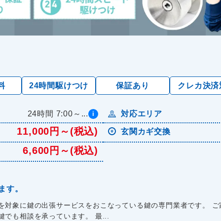
料
24時間駆けつけ
保証あり
クレカ決済
24時間 7:00～...
対応エリア
i
11,000円～(税込)
玄関カギ交換
6,600円～(税込)
ます。
を対象に鍵の出張サービスをおこなっている鍵の専門業者です。 ご
でも相談を承っています。 最...