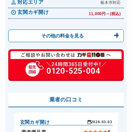
対応エリア
栃木市対応
玄関カギ開け
11,000円～(税込)
その他の料金を見る
玄関カギ修理
6,600円～(税込)
玄関カギ交換
0120-525-004
14,300円～(税込)
車カギ開け
13,200円～(税込)
バイクカギ開け
13,200円～(税込)
業者の口コミ
スーツケースカギ開け
8,800円～(税込)
金庫カギ開け
11,000円～(税込)
ロッカーカギ開け
8,800円～(税込)
玄関カギ開け
玄
-21
2026-03-03
ドアノブカギ開け
6,600円～(税込)