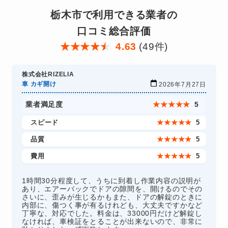
栃木市で利用できる業者の
口コミ総合評価
★
★
★
★
★
4.63
(49件)
株式会社RIZELIA
車 カギ開け
2026年7月27日
業者満足度
★
★
★
★
★
5
スピード
★
★
★
★
★
5
品質
★
★
★
★
★
5
費用
★
★
★
★
★
5
1時間30分程度して、うちに到着し作業内容の説明が
あり、エアーバックでドアの隙間を、開けるのでその
さいに、歪みが生じるかもまた、ドアの解錠のときに
内部に、傷つく事が有るけれども、大丈夫ですかなど
丁寧な、対応でした。料金は、33000円だけど解錠し
なければ、車検証をとることが出来ないので、非常に