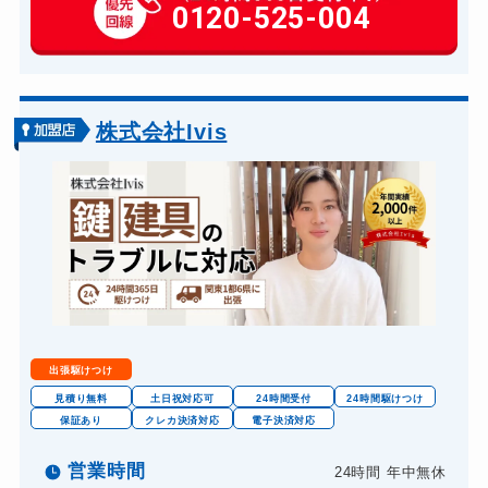
玄関カギ作成
0120-525-004
14,300円～(税込)
玄関カギ交換
14,300円～(税込)
車カギ開け
13,200円～(税込)
バイクカギ開け
13,200円～(税込)
株式会社Ivis
バイクカギ作成
16,500円～(税込)
スーツケースカギ開け
8,800円～(税込)
スーツケースカギ作成
8,800円～(税込)
金庫カギ開け
14,300円～(税込)
金庫カギ修理
11,000円～(税込)
金庫カギ交換
11,000円～(税込)
出張駆けつけ
ロッカーカギ開け
8,800円～(税込)
見積り無料
土日祝対応可
24時間受付
24時間駆けつけ
保証あり
クレカ決済対応
電子決済対応
ドアノブカギ開け
10,780円～(税込)
ドアノブカギ作成
営業時間
24時間 年中無休
8,800円～(税込)