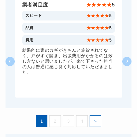
金庫カギ開け
14,300円～(税込)
★
5
業者満足度
★
★
★
★
★
5
金庫カギ修理
11,000円～(税込)
5
スピード
★
★
★
★
★
5
ロッカーカギ開け
8,800円～(税込)
5
品質
★
★
★
★
★
5
ドアノブカギ開け
10,780円～(税込)
5
費用
★
★
★
★
★
5
ドアノブカギ作成
8,800円～(税込)
容
結果的に家のカギがきちんと施錠されてな
く、戸がすぐ開き、出張費用がかかるのは致
ドアノブカギ交換
11,000円～(税込)
か
し方ないと思いましたが、来て下さった担当
く
の人は普通に感じ良く対応していただきまし
た。
解
い
。
1
2
3
4