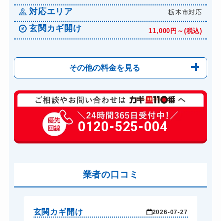
対応エリア
栃木市対応
玄関カギ開け
11,000円～(税込)
その他の料金を見る
玄関カギ修理
6,600円～(税込)
玄関カギ作成
0120-525-004
14,300円～(税込)
玄関カギ交換
14,300円～(税込)
車カギ開け
13,200円～(税込)
バイクカギ開け
業者の口コミ
13,200円～(税込)
スーツケースカギ開け
8,800円～(税込)
スーツケースカギ作成
8,800円～(税込)
玄関カギ開け
玄
-27
2026-07-27