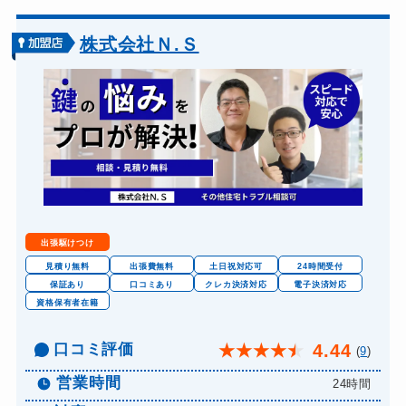
ドアノブカギ交換
別途お見積り
株式会社Ｎ.Ｓ
出張駆けつけ
見積り無料
出張費無料
土日祝対応可
24時間受付
保証あり
口コミあり
クレカ決済対応
電子決済対応
資格保有者在籍
口コミ評価
4.44
★
★
★
★
★
(
9
)
営業時間
24時間