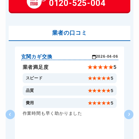
0120-525-004
別途お見積り
車カギ開け
13,200円～(税込)
バイクカギ開け
13,200円～(税込)
バイクカギ作成
業者の口コミ
別途お見積り
スーツケースカギ開け
8,800円～(税込)
スーツケースカギ作成
別途お見積り
玄関カギ交換
玄
-05
2026-04-06
金庫カギ開け
14,300円～(税込)
★
5
業者満足度
★
★
★
★
★
5
金庫カギ修理
別途お見積り
5
スピード
★
★
★
★
★
5
金庫カギ交換
別途お見積り
5
品質
★
★
★
★
★
5
ロッカーカギ開け
8,800円～(税込)
5
費用
★
★
★
★
★
5
ドアノブカギ開け
10,780円～(税込)
の
作業時間も早く助かりました
事
ドアノブカギ作成
別途お見積り
感
さ
ドアノブカギ交換
別途お見積り