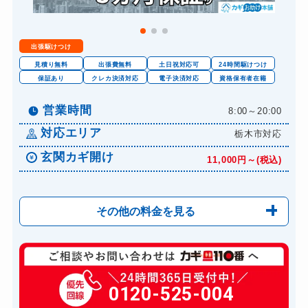
出張駆けつけ
見積り無料
出張費無料
土日祝対応可
24時間駆けつけ
保証あり
クレカ決済対応
電子決済対応
資格保有者在籍
営業時間
8:00～20:00
対応エリア
栃木市対応
玄関カギ開け
11,000円～(税込)
その他の料金を見る
玄関カギ修理
6,600円～(税込)
玄関カギ作成
0120-525-004
14,300円～(税込)