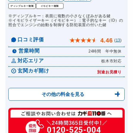
ドアノブカギ交換
11,000円～(税込)
ディンプルキー複製
イモビキー複製
※ディンプルキー：表面に複数の小さなくぼみがある鍵
※イモビライザーキー（イモビキー）：電子的なキー（ID）の
照合でエンジンの始動を制御する防犯装置の付いた鍵
口コミ評価
4.46
★
★
★
★
★
(
13
)
営業時間
24時間 年中無休
対応エリア
栃木市対応
玄関カギ開け
別途お見積り
その他の料金を見る
玄関カギ開け
別途お見積り
玄関カギ修理
0120-525-004
別途お見積り