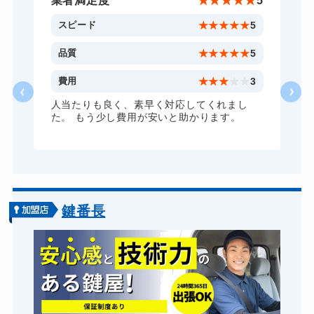
★
3
業者満足度
★
★
★
★
★
5
ドアノブカギ交換
11,000円～(税込)
3
スピード
★
★
★
★
★
5
5
品質
★
★
★
★
★
5
2
費用
★
★
★
★
★
3
人当たりも良く、素早く対応してくれまし
た。 もう少し費用が安いと助かります。
鍵番長