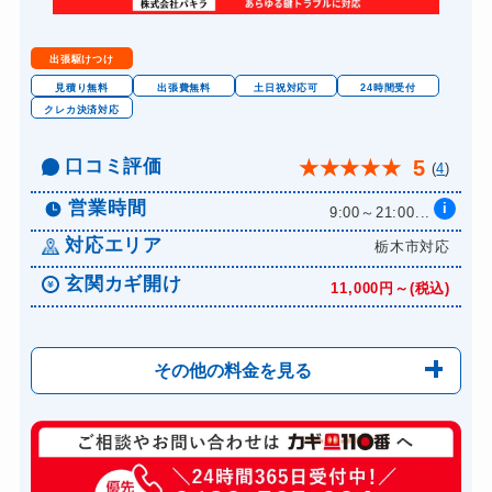
出張駆けつけ
見積り無料
出張費無料
土日祝対応可
24時間受付
クレカ決済対応
口コミ評価
5
★
★
★
★
★
(
4
)
営業時間
i
9:00～21:00...
対応エリア
栃木市対応
玄関カギ開け
11,000円～(税込)
その他の料金を見る
玄関カギ修理
6,600円～(税込)
玄関カギ交換