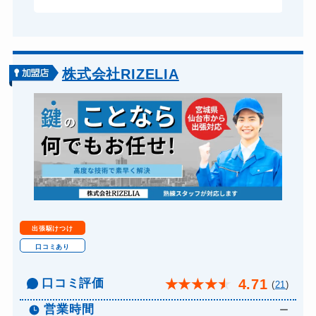
株式会社RIZELIA
出張駆けつけ
口コミあり
口コミ評価
4.71
★
★
★
★
★
(
21
)
営業時間
ー