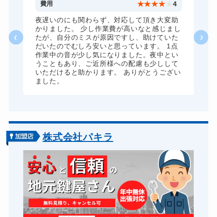
5
費用
★
★
★
★
★
4
金庫カギ交換
別途お見積り
夜遅いのにも関わらず、対応して頂き大変助
かりました。 少し作業費が高いなと感じまし
ロッカーカギ開け
別途お見積り
たが、自分のミスが原因ですし、助けていた
だいたのでむしろ安いと思っています。 1点
ドアノブカギ開け
別途お見積り
作業中の音が少し気になりました。夜中とい
うこともあり、ご近所様への配慮も少しして
ドアノブカギ作成
別途お見積り
いただけると助かります。 ありがとうござい
ました。
ドアノブカギ交換
別途お見積り
株式会社パキラ