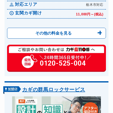
対応エリア
ドアノブカギ交換
栃木市対応
11,000円～(税込)
玄関カギ開け
11,000円～(税込)
その他の料金を見る
玄関カギ修理
6,600円～(税込)
玄関カギ交換
0120-525-004
14,300円～(税込)
金庫カギ開け
14,300円～(税込)
ロッカーカギ開け
8,800円～(税込)
ドアノブカギ開け
10,780円～(税込)
カギの群馬ロックサービス
ドアノブカギ交換
11,000円～(税込)