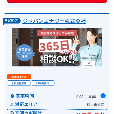
玄関カギ交換
14,300円～(税込)
車カギ開け
13,200円～(税込)
バイクカギ開け
13,200円～(税込)
ジャパンエナジー株式会社
バイクカギ作成
16,500円～(税込)
スーツケースカギ開け
8,800円～(税込)
金庫カギ開け
14,300円～(税込)
金庫カギ交換
11,000円～(税込)
ロッカーカギ開け
8,800円～(税込)
ドアノブカギ開け
10,780円～(税込)
出張駆けつけ
ドアノブカギ作成
8,800円～(税込)
土日祝対応可
24時間受付
ドアノブカギ交換
11,000円～(税込)
営業時間
i
9:00～18:00...
対応エリア
栃木市対応
玄関カギ開け