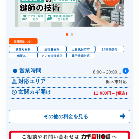
出張駆けつけ
見積り無料
出張費無料
土日祝対応可
24時間受付
保証あり
クレカ決済対応
電子決済対応
営業時間
i
8:00～20:00...
対応エリア
栃木市対応
玄関カギ開け
11,000円～(税込)
その他の料金を見る