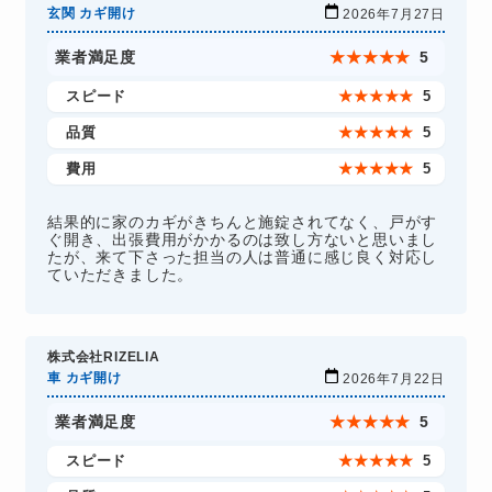
玄関 カギ開け
2026年7月27日
業者満足度
★
★
★
★
★
5
スピード
★
★
★
★
★
5
品質
★
★
★
★
★
5
費用
★
★
★
★
★
5
結果的に家のカギがきちんと施錠されてなく、戸がす
ぐ開き、出張費用がかかるのは致し方ないと思いまし
たが、来て下さった担当の人は普通に感じ良く対応し
ていただきました。
株式会社RIZELIA
車 カギ開け
2026年7月22日
業者満足度
★
★
★
★
★
5
スピード
★
★
★
★
★
5