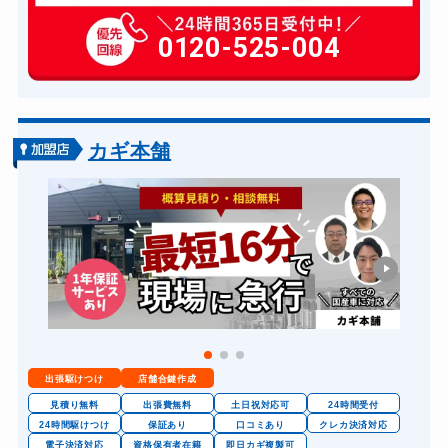
玄関カギ修理
6,600円～(税込)
玄関カギ作成
0120-525-004
14,300円～(税込)
玄関カギ交換
14,300円～(税込)
車カギ開け
13,200円～(税込)
バイクカギ開け
13,200円～(税込)
カギ本舗
バイクカギ作成
16,500円～(税込)...
スーツケースカギ開け
8,800円～(税込)
金庫カギ開け
14,300円～(税込)...
金庫カギ修理
11,000円～(税込)
金庫カギ交換
11,000円～(税込)
ロッカーカギ開け
8,800円～(税込)
出張駆けつけ
店舗合鍵作成
ドアノブカギ開け
10,780円～(税込)
見積り無料
出張費無料
土日祝対応可
24時間受付
ドアノブカギ作成
24時間駆けつけ
保証あり
口コミあり
クレカ決済対応
8,800円～(税込)
電子決済対応
資格保有者在籍
即日カギ複製可