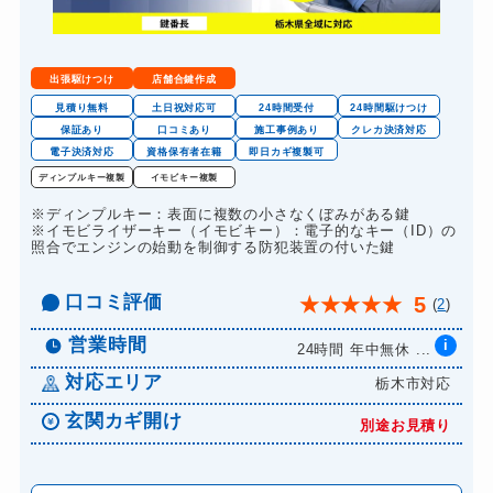
出張駆けつけ
店舗合鍵作成
見積り無料
土日祝対応可
24時間受付
24時間駆けつけ
保証あり
口コミあり
施工事例あり
クレカ決済対応
電子決済対応
資格保有者在籍
即日カギ複製可
ディンプルキー複製
イモビキー複製
※ディンプルキー：表面に複数の小さなくぼみがある鍵
※イモビライザーキー（イモビキー）：電子的なキー（ID）の
照合でエンジンの始動を制御する防犯装置の付いた鍵
口コミ評価
5
★
★
★
★
★
(
2
)
営業時間
i
24時間 年中無休 ...
対応エリア
栃木市対応
玄関カギ開け
別途お見積り