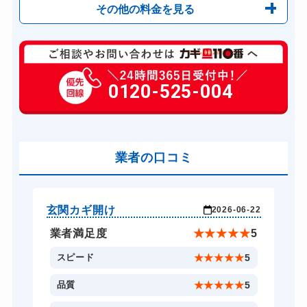
その他の料金を見る
玄関カギ開け
別途お見積り
玄関カギ修理
0120-525-004
別途お見積り
玄関カギ作成
別途お見積り
玄関カギ交換
別途お見積り
車カギ開け
業者の口コミ
別途お見積り
バイクカギ開け
別途お見積り
バイクカギ作成
別途お見積り
玄関カギ開け
車
-01
2026-06-22
スーツケースカギ開け
別途お見積り
★
5
業者満足度
★
★
★
★
★
5
スーツケースカギ作成
別途お見積り
5
スピード
★
★
★
★
★
5
金庫カギ開け
別途お見積り
5
品質
★
★
★
★
★
5
金庫カギ修理
別途お見積り