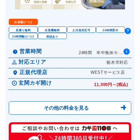
金庫カギ修理
11,000円～(税込)
金庫カギ交換
11,000円～(税込)
出張駆けつけ
ロッカーカギ開け
8,800円～(税込)
見積り無料
出張費無料
土日祝対応可
24時間受付
?
24時間駆けつけ
保証あり
ドアノブカギ開け
10,780円～(税込)
ドアノブカギ作成
営業時間
i
8,800円～(税込)
24時間 年中無休※...
ドアノブカギ交換
対応エリア
栃木市対応
11,000円～(税込)
正規代理店
WESTサービス店
玄関カギ開け
11,000円～(税込)
その他の料金を見る
玄関カギ修理
6,600円～(税込)