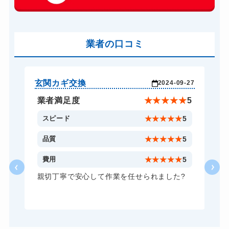
玄関カギ作成
別途お見積り
玄関カギ交換
別途お見積り
車カギ開け
業者の口コミ
別途お見積り
バイクカギ開け
別途お見積り
バイクカギ作成
別途お見積り
玄関カギ交換
玄
-12
2024-09-27
スーツケースカギ開け
別途お見積り
★
4
業者満足度
★
★
★
★
★
5
スーツケースカギ作成
別途お見積り
4
スピード
★
★
★
★
★
5
金庫カギ開け
別途お見積り
4
品質
★
★
★
★
★
5
金庫カギ修理
別途お見積り
2
費用
★
★
★
★
★
5
金庫カギ交換
別途お見積り
親切丁寧で安心して作業を任せられました?
ロッカーカギ開け
別途お見積り
ドアノブカギ開け
別途お見積り
ドアノブカギ作成
別途お見積り