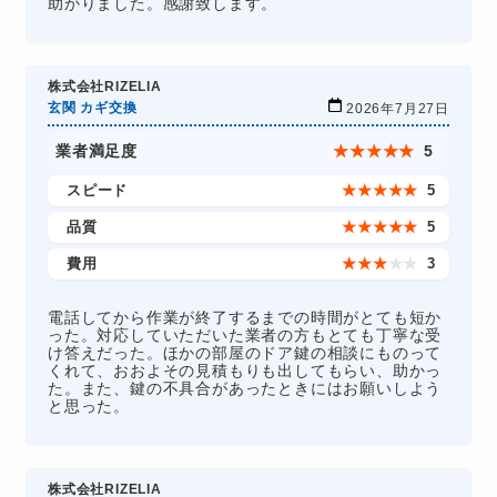
助かりました。感謝致します。
株式会社RIZELIA
玄関 カギ交換
2026年7月27日
業者満足度
★
★
★
★
★
5
スピード
★
★
★
★
★
5
品質
★
★
★
★
★
5
費用
★
★
★
★
★
3
電話してから作業が終了するまでの時間がとても短か
った。対応していただいた業者の方もとても丁寧な受
け答えだった。ほかの部屋のドア鍵の相談にものって
くれて、おおよその見積もりも出してもらい、助かっ
た。また、鍵の不具合があったときにはお願いしよう
と思った。
株式会社RIZELIA