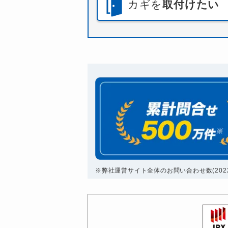
カギを
取付けたい
※弊社運営サイト全体のお問い合わせ数(2022