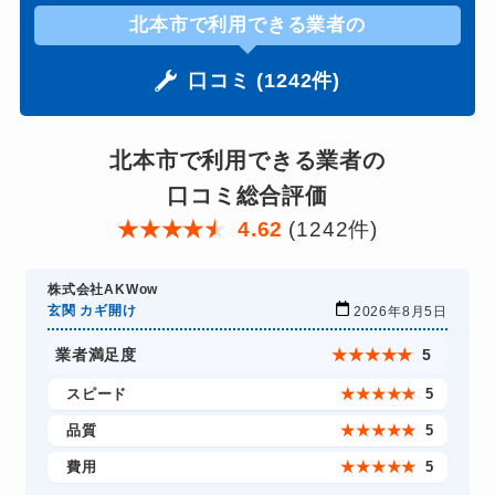
北本市で利用できる業者の
口コミ (1242件)
北本市で利用できる業者の
口コミ総合評価
★
★
★
★
★
4.62
(1242件)
株式会社AKWow
玄関 カギ開け
2026年8月5日
業者満足度
★
★
★
★
★
5
スピード
★
★
★
★
★
5
品質
★
★
★
★
★
5
費用
★
★
★
★
★
5