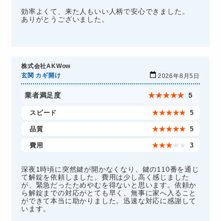
効率よくて、来た人もいい人柄で安心できました。
ありがとうございました。
株式会社AKWow
玄関 カギ開け
2026年8月5日
業者満足度
★
★
★
★
★
5
スピード
★
★
★
★
★
5
品質
★
★
★
★
★
5
費用
★
★
★
★
★
3
深夜1時頃に突然鍵が開かなくなり、鍵の110番を通じ
て解錠を依頼しました。費用は少し高く感じました
が、緊急だったためやむを得ないと思います。依頼か
ら解錠までの対応がとても早く、無事に家へ入ること
ができて本当に助かりました。迅速な対応に感謝して
います。