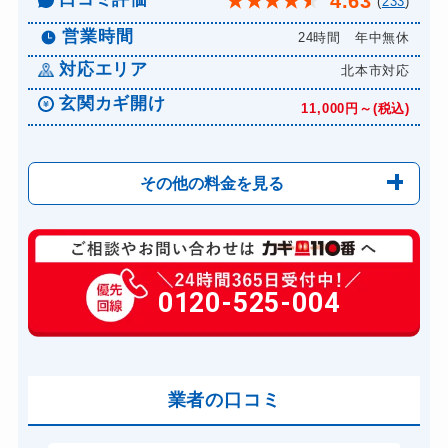
4.63
★
★
★
★
★
(
233
)
営業時間
24時間 年中無休
対応エリア
北本市対応
玄関カギ開け
11,000円～(税込)
その他の料金を見る
玄関カギ修理
6,600円～(税込)
玄関カギ交換
0120-525-004
14,300円～(税込)
車カギ開け
13,200円～(税込)
スーツケースカギ開け
8,800円～(税込)
金庫カギ開け
業者の口コミ
14,300円～(税込)
ロッカーカギ開け
8,800円～(税込)