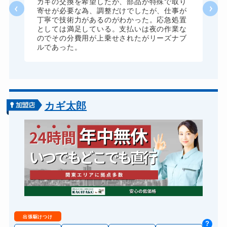
カギの交換を希望したが、部品が特殊で取り
に
寄せが必要な為、調整だけでしたが、仕事が
来
丁寧で技術力があるのがわかった。応急処置
としては満足している。支払いは夜の作業な
のでその分費用が上乗せされたがリーズナブ
ルであった。
カギ太郎
出張駆けつけ
?