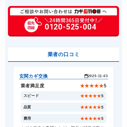
玄関カギ修理
6,600円～(税込)
玄関カギ交換
0120-525-004
14,300円～(税込)
車カギ開け
13,200円～(税込)
バイクカギ開け
13,200円～(税込)
バイクカギ作成
業者の口コミ
16,500円～(税込)
スーツケースカギ開け
8,800円～(税込)
金庫カギ開け
14,300円～(税込)
玄関カギ交換
玄
-16
2025-11-03
金庫カギ修理
11,000円～(税込)
★
5
業者満足度
★
★
★
★
★
5
金庫カギ交換
11,000円～(税込)
5
スピード
★
★
★
★
★
5
ロッカーカギ開け
8,800円～(税込)
5
品質
★
★
★
★
★
5
ドアノブカギ開け
10,780円～(税込)
5
費用
★
★
★
★
★
5
ドアノブカギ交換
11,000円～(税込)