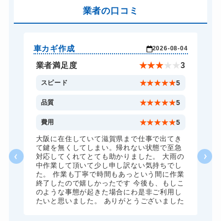
バイクカギ開け
業者の口コミ
13,200円～(税込)
バイクカギ作成
16,500円～(税込)
スーツケースカギ開け
8,800円～(税込)
車カギ作成
バ
-03
2026-08-04
スーツケースカギ作成
8,800円～(税込)
★
5
業者満足度
★
★
★
★
★
3
金庫カギ開け
14,300円～(税込)
5
スピード
★
★
★
★
★
5
金庫カギ修理
11,000円～(税込)
5
品質
★
★
★
★
★
5
金庫カギ交換
11,000円～(税込)
5
費用
★
★
★
★
★
5
ロッカーカギ開け
8,800円～(税込)
、
大阪に在住していて滋賀県まで仕事で出てき
願
て鍵を無くしてしまい。帰れない状態で至急
ドアノブカギ開け
10,780円～(税込)
対応してくれてとても助かりました。 大雨の
中作業して頂いて少し申し訳ない気持ちでし
ドアノブカギ作成
8,800円～(税込)
た。 作業も丁寧で時間もあっという間に作業
終了したので嬉しかったです 今後も、もしこ
ドアノブカギ交換
11,000円～(税込)
のような事態が起きた場合にわ是非ご利用し
たいと思いました。 ありがとうございました