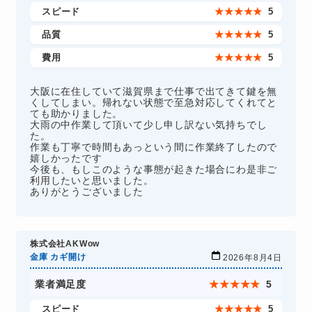
スピード
★
★
★
★
★
5
品質
★
★
★
★
★
5
費用
★
★
★
★
★
5
大阪に在住していて滋賀県まで仕事で出てきて鍵を無
くしてしまい。帰れない状態で至急対応してくれてと
ても助かりました。
大雨の中作業して頂いて少し申し訳ない気持ちでし
た。
作業も丁寧で時間もあっという間に作業終了したので
嬉しかったです
今後も、もしこのような事態が起きた場合にわ是非ご
利用したいと思いました。
ありがとうございました
株式会社AKWow
金庫 カギ開け
2026年8月4日
業者満足度
★
★
★
★
★
5
スピード
★
★
★
★
★
5