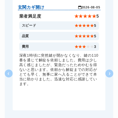
ドアノブカギ開け
10,780円～(税込)
玄関カギ開け
玄
-04
2026-08-05
ドアノブカギ交換
11,000円～(税込)
★
5
業者満足度
★
★
★
★
★
5
5
スピード
★
★
★
★
★
5
5
品質
★
★
★
★
★
5
5
費用
★
★
★
★
★
3
全
深夜1時頃に突然鍵が開かなくなり、鍵の110
諦
番を通じて解錠を依頼しました。費用は少し
く
高く感じましたが、緊急だったためやむを得
か
ないと思います。依頼から解錠までの対応が
た
とても早く、無事に家へ入ることができて本
る
当に助かりました。迅速な対応に感謝してい
ま
ます。
が
グ