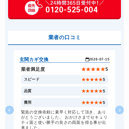
玄関カギ作成
0120-525-004
14,300円～(税込)
玄関カギ交換
14,300円～(税込)
車カギ開け
13,200円～(税込)
バイクカギ開け
業者の口コミ
13,200円～(税込)
バイクカギ作成
16,500円～(税込)
スーツケースカギ開け
8,800円～(税込)
玄関カギ交換
玄
-17
2026-07-15
スーツケースカギ作成
8,800円～(税込)
★
5
業者満足度
★
★
★
★
★
5
金庫カギ開け
14,300円～(税込)
5
スピード
★
★
★
★
★
5
金庫カギ修理
11,000円～(税込)
5
品質
★
★
★
★
★
5
金庫カギ交換
11,000円～(税込)
1
費用
★
★
★
★
★
5
ロッカーカギ開け
8,800円～(税込)
な
緊急の交換依頼に素早く対応して頂き、あり
がとうございました。 おかけさまでセキュリ
ドアノブカギ開け
10,780円～(税込)
ティ面と使い勝手の良さの両面を得る事が出
来ました。
ドアノブカギ作成