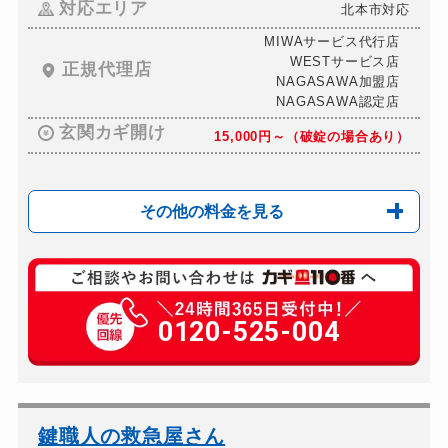
対応エリア
北本市対応
MIWAサービス代行店
WESTサービス店
正規代理店
NAGASAWA加盟店
NAGASAWA認定店
玄関カギ開け
15,000円～（破錠の場合あり）
その他の料金を見る
玄関カギ複製
660円(税込)～
玄関カギ開け
0120-525-004
15,000円～（破錠の...
玄関カギ修理
12,000円～
玄関カギ作成
警察の指導により対応不可
玄関カギ交換
12,000円～(部材費...
鍵職人の救急屋さん