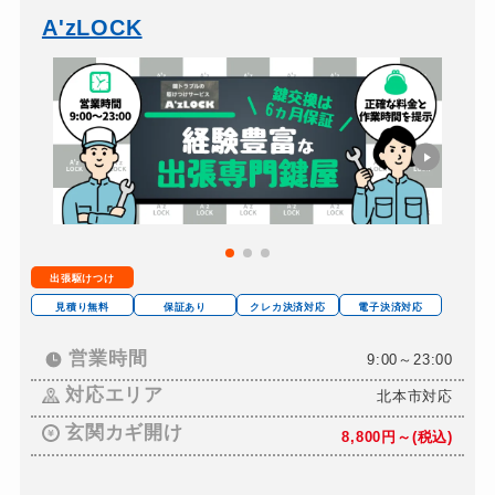
バイクカギ開け
13,200円～(税込)
A'zLOCK
バイクカギ作成
16,500円～(税込)
スーツケースカギ開け
8,800円～(税込)
スーツケースカギ作成
8,800円～(税込)
金庫カギ開け
14,300円～(税込)
金庫カギ修理
11,000円～(税込)
金庫カギ交換
11,000円～(税込)
出張駆けつけ
ロッカーカギ開け
8,800円～(税込)
見積り無料
保証あり
クレカ決済対応
電子決済対応
ドアノブカギ開け
10,780円～(税込)
営業時間
9:00～23:00
ドアノブカギ作成
8,800円～(税込)
対応エリア
北本市対応
ドアノブカギ交換
11,000円～(税込)
玄関カギ開け
8,800円～(税込)