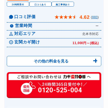
24時間受付
口コミあり
施工事例あり
口コミ評価
4.62
★
★
★
★
★
(
883
)
営業時間
ー
対応エリア
北本市対応
玄関カギ開け
11,000円～(税込)
その他の料金を見る
玄関カギ修理
6,600円～(税込)
玄関カギ作成
0120-525-004
14,300円～(税込)
玄関カギ交換
14,300円～(税込)
車カギ開け
13,200円～(税込)