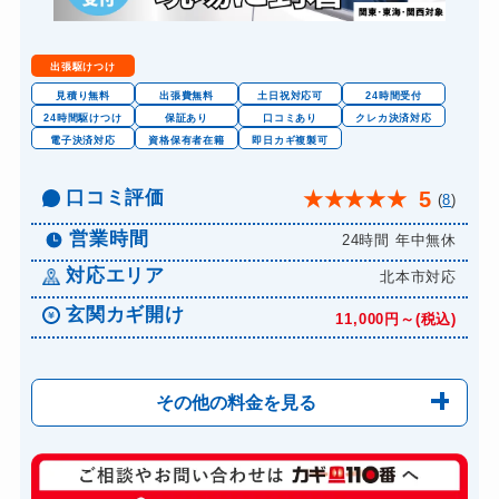
出張駆けつけ
見積り無料
出張費無料
土日祝対応可
24時間受付
24時間駆けつけ
保証あり
口コミあり
クレカ決済対応
電子決済対応
資格保有者在籍
即日カギ複製可
口コミ評価
5
★
★
★
★
★
(
8
)
営業時間
24時間 年中無休
対応エリア
北本市対応
玄関カギ開け
11,000円～(税込)
その他の料金を見る
玄関カギ修理
6,600円～(税込)