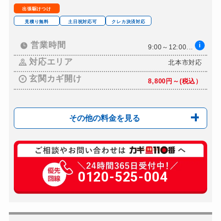
金庫カギ交換
別途お見積り
出張駆けつけ
ロッカーカギ開け
8,800円～(税込)
見積り無料
土日祝対応可
クレカ決済対応
ドアノブカギ開け
8,800円～(税込)
営業時間
i
9:00～12:00...
ドアノブカギ作成
別途お見積り
対応エリア
北本市対応
ドアノブカギ交換
18,700円～(税込)
玄関カギ開け
8,800円～(税込）
その他の料金を見る
玄関カギ修理
13,200円～（税込）
玄関カギ交換
0120-525-004
8,800円～(税込）
車カギ開け
8,800円～（税込）
バイクカギ開け
8,800円～(税込）