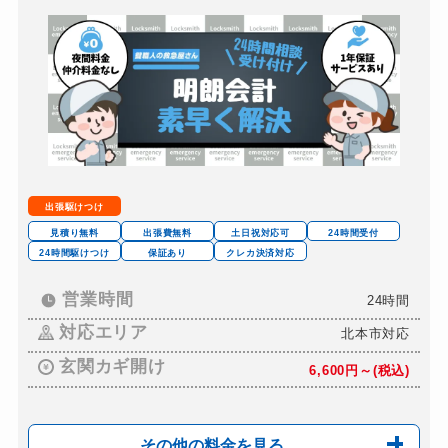
車カギ開け
9,000円～
バイクカギ開け
9,000円～
バイクカギ作成
別途お見積り
スーツケースカギ開け
9,000円～
スーツケースカギ作成
別途お見積り
金庫カギ開け
18,000円～
出張駆けつけ
金庫カギ修理
別途お見積り
見積り無料
出張費無料
土日祝対応可
24時間受付
24時間駆けつけ
保証あり
クレカ決済対応
金庫カギ交換
別途お見積り
ロッカーカギ開け
営業時間
24時間
15,000円～
対応エリア
ドアノブカギ開け
北本市対応
15,000円～
玄関カギ開け
ドアノブカギ作成
6,600円～(税込)
別途お見積り
ドアノブカギ交換
12,000円～(部材費...
その他の料金を見る