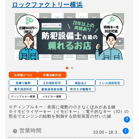
金庫カギ開け
22,000円～（税込）
ロックファクトリー横浜
出張駆けつけ
店舗合鍵作成
見積り無料
土日祝対応可
保証あり
クレカ決済対応
電子決済対応
資格保有者在籍
即日カギ複製可
ディンプルキー複製
イモビキー複製
※ディンプルキー：表面に複数の小さなくぼみがある鍵
※イモビライザーキー（イモビキー）：電子的なキー（ID）の
照合でエンジンの始動を制御する防犯装置の付いた鍵
?
営業時間
i
10:00～18:3...