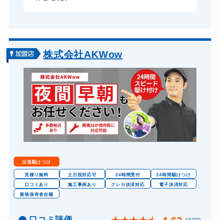
8,800円～(税込)
ドアノブカギ交換
11,000円～(税込)
株式会社AKWow
出張駆けつけ
見積り無料
土日祝対応可
24時間受付
24時間駆けつけ
口コミあり
施工事例あり
クレカ決済対応
電子決済対応
資格保有者在籍
口コミ評価