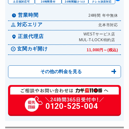
土日祝対応可
24時間受付
24時間駆けつけ
クレカ決済対応
営業時間
24時間 年中無休
対応エリア
北本市対応
WESTサービス店
正規代理店
MUL-T-LOCK特約店
玄関カギ開け
11,000円～(税込)
その他の料金を見る
玄関カギ修理
6,600円～(税込)
玄関カギ作成
0120-525-004
14,300円～(税込)
玄関カギ交換
14,300円～(税込)
車カギ開け
13,200円～(税込)