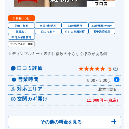
出張駆けつけ
見積り無料
土日祝対応可
24時間受付
24時間駆けつけ
保証あり
口コミあり
クレカ決済対応
電子決済対応
即日カギ複製可
ディンプルキー複製
※ディンプルキー：表面に複数の小さなくぼみがある鍵
口コミ評価
5
★
★
★
★
★
(
2
)
営業時間
i
8:00～3:00(...
対応エリア
北本市対応
玄関カギ開け
11,000円～(税込)
その他の料金を見る