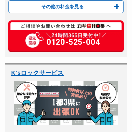
その他の料金を見る
玄関カギ修理
8,800円～(税込)
玄関カギ作成
0120-525-004
別途お見積り
玄関カギ交換
18,700円～(税込)
車カギ開け
9,900円～(税込)
バイクカギ開け
8,800円～(税込)
K'sロックサービス
バイクカギ作成
13,200円～(税込)
スーツケースカギ開け
8,800円～(税込)
スーツケースカギ作成
別途お見積り
金庫カギ開け
8,800円～(税込)
金庫カギ修理
別途お見積り