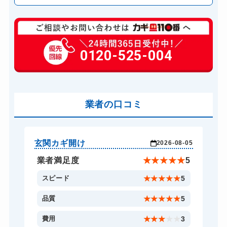
玄関カギ修理
6,600円～(税込)
玄関カギ交換
0120-525-004
14,300円～(税込)
車カギ開け
13,200円～(税込)
スーツケースカギ開け
8,800円～(税込)
金庫カギ開け
業者の口コミ
14,300円～(税込)
ロッカーカギ開け
8,800円～(税込)
ドアノブカギ開け
10,780円～(税込)
玄関カギ開け
玄
-04
2026-08-05
ドアノブカギ交換
11,000円～(税込)
★
5
業者満足度
★
★
★
★
★
5
5
スピード
★
★
★
★
★
5
5
品質
★
★
★
★
★
5
5
費用
★
★
★
★
★
3