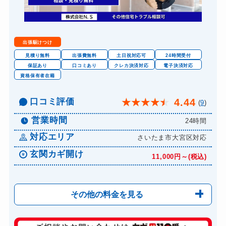
出張駆けつけ
見積り無料
出張費無料
土日祝対応可
24時間受付
保証あり
口コミあり
クレカ決済対応
電子決済対応
資格保有者在籍
口コミ評価
4.44
★
★
★
★
★
(
9
)
営業時間
24時間
対応エリア
さいたま市大宮区対応
玄関カギ開け
11,000円～(税込)
その他の料金を見る