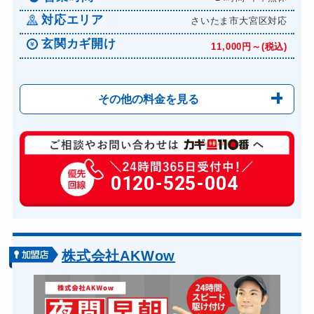
対応エリア
ドアノブカギ交換
さいたま市大宮区対応
11,000円～(税込)
玄関カギ開け
11,000円～(税込)
その他の料金を見る
玄関カギ修理
6,600円～(税込)
玄関カギ交換
0120-525-004
14,300円～(税込)
金庫カギ開け
14,300円～(税込)
ロッカーカギ開け
8,800円～(税込)
ドアノブカギ開け
10,780円～(税込)
株式会社AKWow
ドアノブカギ交換
11,000円～(税込)