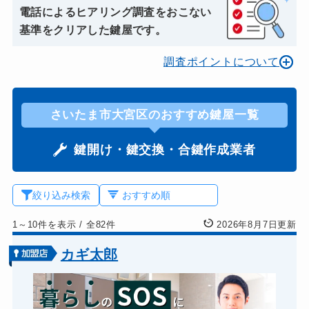
電話によるヒアリング調査をおこない
基準をクリアした鍵屋です。
調査ポイントについて
さいたま市大宮区のおすすめ鍵屋一覧
鍵開け・鍵交換・合鍵作成業者
絞り込み検索
1～10件を表示
/
全82件
2026年8月7日更新
カギ太郎