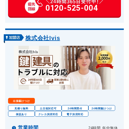
玄関カギ作成
0120-525-004
別途お見積り
玄関カギ交換
14,300円～(税込)
車カギ開け
13,200円～(税込)
バイクカギ開け
13,200円～(税込)
株式会社Ivis
バイクカギ作成
16,500円～(税込)
スーツケースカギ開け
8,8000円～(税込)
スーツケースカギ作成
8,8000円～(税込)
金庫カギ開け
14,300円～(税込)
金庫カギ修理
11,000円～(税込)
金庫カギ交換
11,000円～(税込)
出張駆けつけ
ロッカーカギ開け
8,800円～(税込)
見積り無料
土日祝対応可
24時間受付
24時間駆けつけ
保証あり
クレカ決済対応
電子決済対応
ドアノブカギ開け
10,780円～(税込)
ドアノブカギ作成
営業時間
24時間 年中無休
8,800円～(税込)