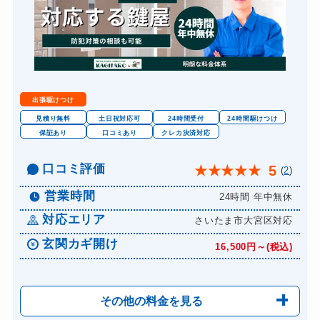
出張駆けつけ
見積り無料
土日祝対応可
24時間受付
24時間駆けつけ
保証あり
口コミあり
クレカ決済対応
口コミ評価
5
★
★
★
★
★
(
2
)
営業時間
24時間 年中無休
対応エリア
さいたま市大宮区対応
玄関カギ開け
16,500円～(税込)
その他の料金を見る