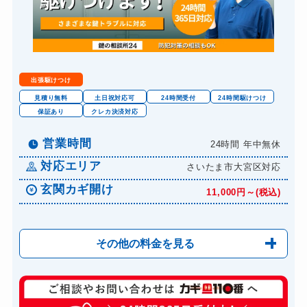
金庫カギ交換
別途お見積り
ロッカーカギ開け
8,800円～(税込)
ドアノブカギ開け
10,780円～(税込)
出張駆けつけ
ドアノブカギ交換
別途お見積り
見積り無料
土日祝対応可
24時間受付
24時間駆けつけ
保証あり
クレカ決済対応
営業時間
24時間 年中無休
対応エリア
さいたま市大宮区対応
玄関カギ開け
11,000円～(税込)
その他の料金を見る
玄関カギ修理
6,600円～(税込)