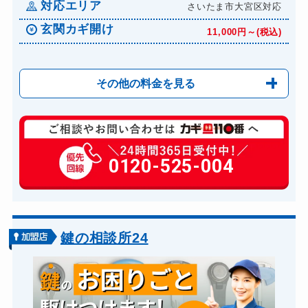
対応エリア
さいたま市大宮区対応
玄関カギ開け
11,000円～(税込)
その他の料金を見る
玄関カギ修理
6,600円～(税込)
玄関カギ作成
0120-525-004
14,300円～(税込)
玄関カギ交換
14,300円～(税込)
車カギ開け
13,200円～(税込)
バイクカギ開け
13,200円～(税込)
鍵の相談所24
バイクカギ作成
16,500円～(税込)
スーツケースカギ開け
8,800円～(税込)
金庫カギ開け
14,300円～(税込)