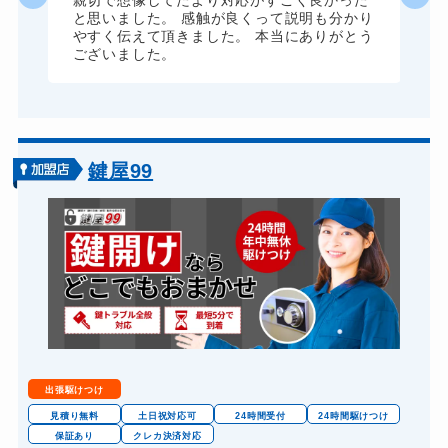
親切で想像してたより対応がすごく良かった
と思いました。 感触が良くって説明も分かり
ドアノブカギ開け
16,500円～(税込)
やすく伝えて頂きました。 本当にありがとう
ございました。
ドアノブカギ作成
27,500円～(税込)
ドアノブカギ交換
16,500円～(税込)
鍵屋99
出張駆けつけ
見積り無料
土日祝対応可
24時間受付
24時間駆けつけ
保証あり
クレカ決済対応