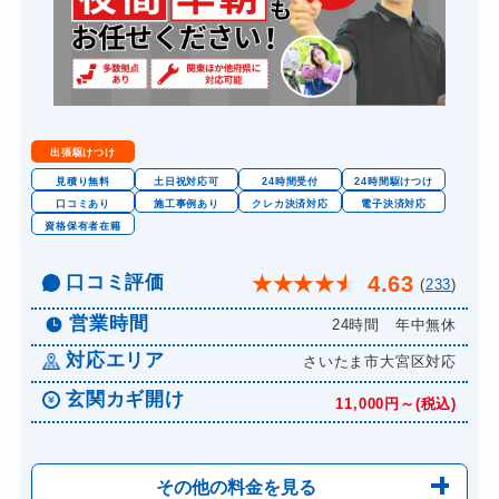
出張駆けつけ
見積り無料
土日祝対応可
24時間受付
24時間駆けつけ
口コミあり
施工事例あり
クレカ決済対応
電子決済対応
資格保有者在籍
口コミ評価
4.63
★
★
★
★
★
(
233
)
営業時間
24時間 年中無休
対応エリア
さいたま市大宮区対応
玄関カギ開け
11,000円～(税込)
その他の料金を見る