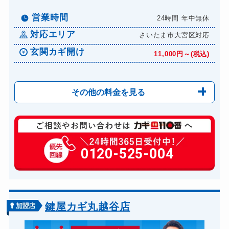
営業時間
24時間 年中無休
対応エリア
さいたま市大宮区対応
玄関カギ開け
11,000円～(税込)
その他の料金を見る
玄関カギ修理
6,600円～(税込)
玄関カギ作成
0120-525-004
14,300円～(税込)
玄関カギ交換
14,300円～(税込)
車カギ開け
13,200円～(税込)
金庫カギ開け
14,300円～(税込)
鍵屋カギ丸越谷店