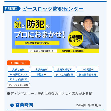
ピースロック防犯センター
出張駆けつけ
見積り無料
出張費無料
土日祝対応可
24時間受付
24時間駆けつけ
保証あり
クレカ決済対応
資格保有者在籍
即日カギ複製可
ディンプルキー複製
※ディンプルキー：表面に複数の小さなくぼみがある鍵
営業時間
24時間 年中無休