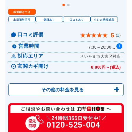
金庫カギ交換
11,000円～(税込)
出張駆けつけ
ロッカーカギ開け
8,800円～(税込)
土日祝対応可
保証あり
口コミあり
クレカ決済対応
ドアノブカギ開け
10,780円～(税込)
口コミ評価
5
★
★
★
★
★
(
1
)
ドアノブカギ作成
8,800円～(税込)
営業時間
i
ドアノブカギ交換
7:30～20:00...
11,000円～(税込)
対応エリア
さいたま市大宮区対応
玄関カギ開け
8,800円～(税込)
その他の料金を見る
玄関カギ修理
8,800円～(税込)
玄関カギ交換
0120-525-004
12,100円～(税込)
車カギ開け