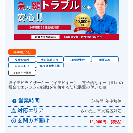
出張駆けつけ
見積り無料
土日祝対応可
24時間受付
保証あり
口コミあり
資格保有者在籍
イモビキー複製
※イモビライザーキー（イモビキー）：電子的なキー（ID）の
照合でエンジンの始動を制御する防犯装置の付いた鍵
営業時間
24時間 年中無休
対応エリア
さいたま市大宮区対応
玄関カギ開け
11,000円～(税込)