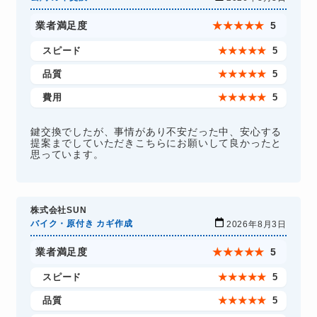
業者満足度
★
★
★
★
★
5
スピード
★
★
★
★
★
5
品質
★
★
★
★
★
5
費用
★
★
★
★
★
5
鍵交換でしたが、事情があり不安だった中、安心する
提案までしていただきこちらにお願いして良かったと
思っています。
株式会社SUN
バイク・原付き カギ作成
2026年8月3日
業者満足度
★
★
★
★
★
5
スピード
★
★
★
★
★
5
品質
★
★
★
★
★
5