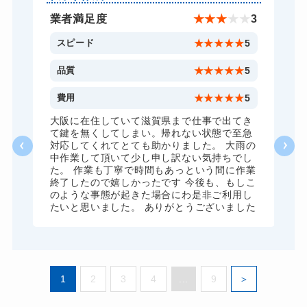
スーツケースカギ作成
8,800円～(税込)
★
5
業者満足度
★
★
★
★
★
3
金庫カギ開け
14,300円～(税込)
5
スピード
★
★
★
★
★
5
金庫カギ修理
11,000円～(税込)
5
品質
★
★
★
★
★
5
金庫カギ交換
11,000円～(税込)
5
費用
★
★
★
★
★
5
ロッカーカギ開け
8,800円～(税込)
、
大阪に在住していて滋賀県まで仕事で出てき
願
て鍵を無くしてしまい。帰れない状態で至急
ドアノブカギ開け
10,780円～(税込)
対応してくれてとても助かりました。 大雨の
中作業して頂いて少し申し訳ない気持ちでし
ドアノブカギ作成
8,800円～(税込)
た。 作業も丁寧で時間もあっという間に作業
終了したので嬉しかったです 今後も、もしこ
ドアノブカギ交換
11,000円～(税込)
のような事態が起きた場合にわ是非ご利用し
たいと思いました。 ありがとうございました
1
2
3
4
...
9