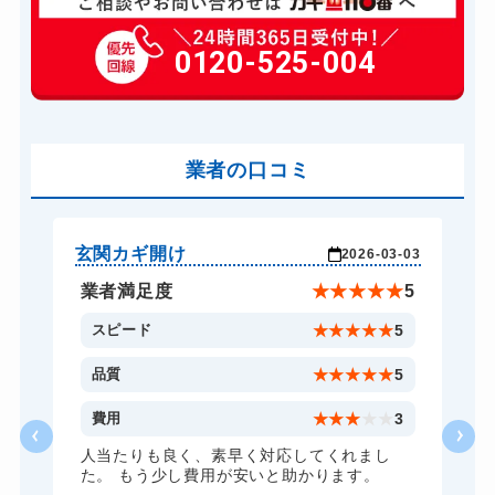
玄関カギ修理
6,600円～(税込)
玄関カギ交換
0120-525-004
14,300円～(税込)
車カギ開け
13,200円～(税込)
バイクカギ開け
13,200円～(税込)
業者の口コミ
スーツケースカギ開け
8,800円～(税込)
金庫カギ開け
11,000円～(税込)
ロッカーカギ開け
8,800円～(税込)
玄関カギ開け
玄
-21
2026-03-03
ドアノブカギ開け
6,600円～(税込)
★
3
業者満足度
★
★
★
★
★
5
ドアノブカギ交換
11,000円～(税込)
3
スピード
★
★
★
★
★
5
5
品質
★
★
★
★
★
5
2
費用
★
★
★
★
★
3
人当たりも良く、素早く対応してくれまし
た。 もう少し費用が安いと助かります。