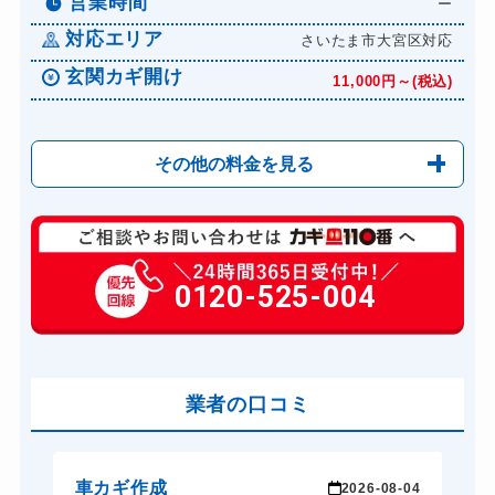
営業時間
ー
対応エリア
さいたま市大宮区対応
玄関カギ開け
11,000円～(税込)
その他の料金を見る
玄関カギ修理
6,600円～(税込)
玄関カギ作成
0120-525-004
14,300円～(税込)
玄関カギ交換
14,300円～(税込)
車カギ開け
13,200円～(税込)
バイクカギ開け
業者の口コミ
13,200円～(税込)
バイクカギ作成
16,500円～(税込)
スーツケースカギ開け
8,800円～(税込)
車カギ作成
バ
-03
2026-08-04