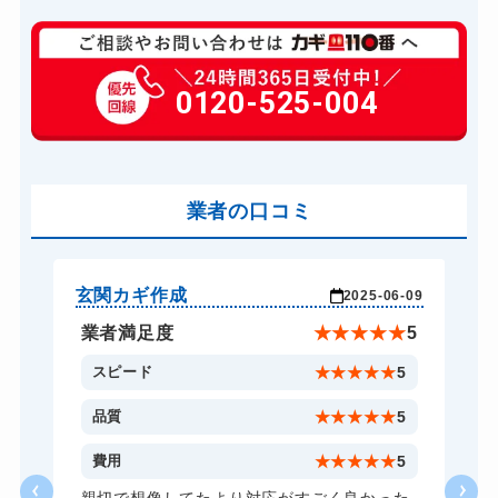
玄関カギ修理
13,200円～(税込)
玄関カギ作成
0120-525-004
別途お見積り
玄関カギ交換
16,500円～(税込)
車カギ開け
16,500円～(税込)
バイクカギ開け
業者の口コミ
16,500円～(税込)
バイクカギ作成
27,500円～(税込)
スーツケースカギ開け
13,200円～(税込)
玄関カギ作成
そ
-21
2025-06-09
スーツケースカギ作成
19,800円～(税込)
★
5
業者満足度
★
★
★
★
★
5
金庫カギ開け
13,200円～(税込)
5
スピード
★
★
★
★
★
5
金庫カギ修理
16,500円～(税込)
5
品質
★
★
★
★
★
5
金庫カギ交換
27,500円～(税込)
4
費用
★
★
★
★
★
5
ロッカーカギ開け
13,200円～(税込)