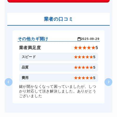
9,900円～(税込)
バイクカギ開け
10,500円～(税込)
業者の口コミ
スーツケースカギ開け
8,800円～(税込)
金庫カギ開け
8,800円～(税込)
金庫カギ修理
8,800円～(税込)
その他カギ開け
そ
-29
2025-09-29
金庫カギ交換
8,800円～(税込)
★
5
業者満足度
★
★
★
★
★
5
ロッカーカギ開け
8,800円～(税込)
5
スピード
★
★
★
★
★
5
5
品質
★
★
★
★
★
5
5
費用
★
★
★
★
★
5
つ
鍵が開かなくなって困っていましたが、しつ
う
かり対応して頂き解決しました。ありがとう
ございました