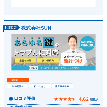
株式会社SUN
出張駆けつけ
24時間受付
口コミあり
施工事例あり
口コミ評価
4.62
★
★
★
★
★
(
883
)