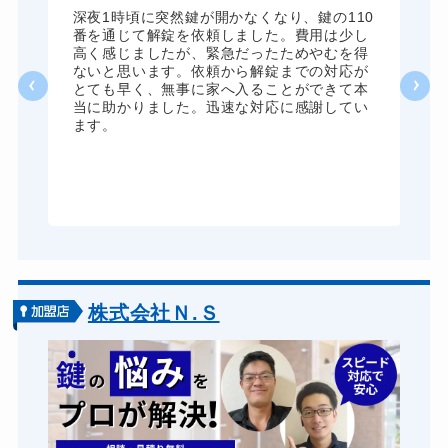
全
深夜1時頃に突然鍵が開かなくなり、鍵の110
諦
番を通じて解錠を依頼しました。費用は少し
く
高く感じましたが、緊急だったためやむを得
か
ないと思います。依頼から解錠までの対応が
た
とても早く、無事に家へ入ることができて本
る
当に助かりました。迅速な対応に感謝してい
ま
ます。
が
グ
株式会社Ｎ.Ｓ