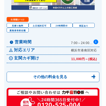
14,300円～(税込)
金庫カギ修理
11,000円～(税込)
金庫カギ交換
11,000円～(税込)
出張駆けつけ
ロッカーカギ開け
8,800円～(税込)
見積り無料
土日祝対応可
24時間受付
保証あり
資格保有者在籍
ドアノブカギ開け
10,780円～(税込)
ドアノブカギ作成
営業時間
i
8,800円～(税込)
7:00～24:00...
ドアノブカギ交換
対応エリア
横浜市港南区対応
11,000円～(税込)
玄関カギ開け
11,000円～(税込)
その他の料金を見る
玄関カギ修理
6,600円～(税込)
玄関カギ作成
0120-525-004
14,300円～(税込)