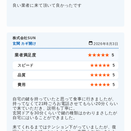
良い業者に来て頂いて良かったです
株式会社SUN
玄関 カギ開け
2026年8月3日
業者満足度
★
★
★
★
★
5
スピード
★
★
★
★
★
5
品質
★
★
★
★
★
5
費用
★
★
★
★
★
5
自宅の鍵を持っていたと思って食事に行きましたが、
持ってなくて21時ごろお電話させてもらい20分くらい
で来ていただき、説明も丁寧に。
玄関ドアを30分くらいで鍵の種類はかわりまさしたが
自宅にはいることができました。
来てくれるまではテンション下がっていましたが、復