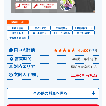
出張駆けつけ
見積り無料
土日祝対応可
24時間受付
24時間駆けつけ
口コミあり
施工事例あり
クレカ決済対応
電子決済対応
資格保有者在籍
口コミ評価
4.63
★
★
★
★
★
(
233
)
営業時間
24時間 年中無休
対応エリア
横浜市港南区対応
玄関カギ開け
11,000円～(税込)
その他の料金を見る