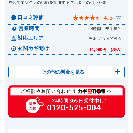
照合でエンジンの始動を制御する防犯装置の付いた鍵
口コミ評価
4.5
★
★
★
★
★
(
66
)
営業時間
24時間 年中無休
対応エリア
横浜市港南区対応
玄関カギ開け
11,000円～(税込)
その他の料金を見る
玄関カギ修理
6,600円～(税込)
玄関カギ作成
0120-525-004
14,300円～(税込)
玄関カギ交換
14,300円～(税込)
車カギ開け
13,200円～(税込)