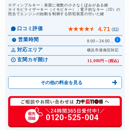
※ディンプルキー：表面に複数の小さなくぼみがある鍵
※イモビライザーキー（イモビキー）：電子的なキー（ID）の
照合でエンジンの始動を制御する防犯装置の付いた鍵
口コミ評価
4.71
★
★
★
★
★
(
83
)
営業時間
i
8:00～24:00...
対応エリア
横浜市港南区対応
玄関カギ開け
11,000円～(税込)
その他の料金を見る
玄関カギ修理
8,800円～(税込)
玄関カギ作成
0120-525-004
3,300円～(税込)
玄関カギ交換
18,700円～(税込)