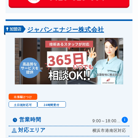
玄関カギ交換
14,300円～(税込)
車カギ開け
13,200円～(税込)
金庫カギ開け
14,300円～(税込)
ジャパンエナジー株式会社
出張駆けつけ
土日祝対応可
24時間受付
営業時間
i
9:00～18:00...
対応エリア
横浜市港南区対応