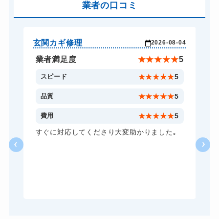
バイクカギ開け
業者の口コミ
13,200円～(税込)
バイクカギ作成
16,500円～(税込)
スーツケースカギ開け
8,800円～(税込)
玄関カギ修理
玄
-24
2026-08-04
スーツケースカギ作成
8,800円～(税込)
★
5
業者満足度
★
★
★
★
★
5
金庫カギ開け
14,300円～(税込)
5
スピード
★
★
★
★
★
5
金庫カギ修理
11,000円～(税込)
5
品質
★
★
★
★
★
5
金庫カギ交換
11,000円～(税込)
5
費用
★
★
★
★
★
5
ロッカーカギ開け
8,800円～(税込)
し
すぐに対応してくださり大変助かりました｡
い
ドアノブカギ開け
10,780円～(税込)
る
ドアノブカギ作成
8,800円～(税込)
ら
あ
ドアノブカギ交換
11,000円～(税込)