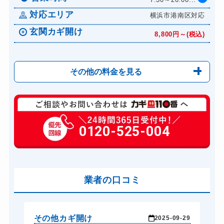
11,000円～(税込)
対応エリア
横浜市港南区対応
玄関カギ開け
8,800円～(税込)
その他の料金を見る
玄関カギ修理
8,800円～(税込)
玄関カギ交換
0120-525-004
12,100円～(税込)
車カギ開け
9,900円～(税込)
バイクカギ開け
10,500円～(税込)
業者の口コミ
スーツケースカギ開け
8,800円～(税込)
金庫カギ開け
8,800円～(税込)
金庫カギ修理
8,800円～(税込)
その他カギ開け
そ
-29
2025-09-29