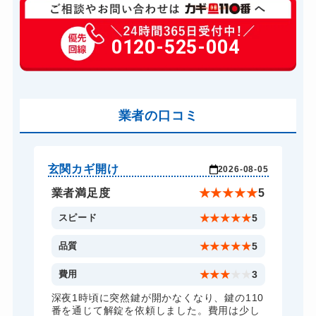
玄関カギ修理
6,600円～(税込)
玄関カギ交換
0120-525-004
14,300円～(税込)
車カギ開け
13,200円～(税込)
スーツケースカギ開け
8,800円～(税込)
金庫カギ開け
業者の口コミ
14,300円～(税込)
ロッカーカギ開け
8,800円～(税込)
ドアノブカギ開け
10,780円～(税込)
玄関カギ開け
玄
-04
2026-08-05
ドアノブカギ交換
11,000円～(税込)
★
5
業者満足度
★
★
★
★
★
5
5
スピード
★
★
★
★
★
5
5
品質
★
★
★
★
★
5
5
費用
★
★
★
★
★
3
全
深夜1時頃に突然鍵が開かなくなり、鍵の110
諦
番を通じて解錠を依頼しました。費用は少し