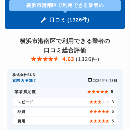
横浜市港南区で利用できる業者の
口コミ (1326件)
横浜市港南区で利用できる業者の
口コミ総合評価
★
★
★
★
★
4.63
(1326件)
株式会社SUN
玄関 カギ開け
2026年8月3日
業者満足度
★
★
★
★
★
5
スピード
★
★
★
★
★
3
品質
★
★
★
★
★
5
費用
★
★
★
★
★
5