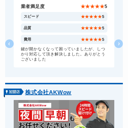
金庫カギ交換
8,800円～(税込)
★
5
業者満足度
★
★
★
★
★
5
ロッカーカギ開け
8,800円～(税込)
5
スピード
★
★
★
★
★
5
5
品質
★
★
★
★
★
5
5
費用
★
★
★
★
★
5
つ
鍵が開かなくなって困っていましたが、しつ
う
かり対応して頂き解決しました。ありがとう
ございました
株式会社AKWow