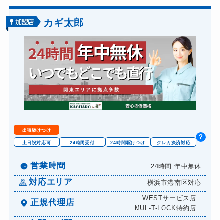
カギ太郎
出張駆けつけ
?
土日祝対応可
24時間受付
24時間駆けつけ
クレカ決済対応
営業時間
24時間 年中無休
対応エリア
横浜市港南区対応
WESTサービス店
正規代理店
MUL-T-LOCK特約店