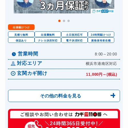
出張駆けつけ
見積り無料
出張費無料
土日祝対応可
24時間駆けつけ
保証あり
クレカ決済対応
電子決済対応
資格保有者在籍
営業時間
8:00～20:00
対応エリア
横浜市港南区対応
玄関カギ開け
11,000円～(税込)
その他の料金を見る
玄関カギ修理
6,600円～(税込)
玄関カギ作成
14,300円～(税込)