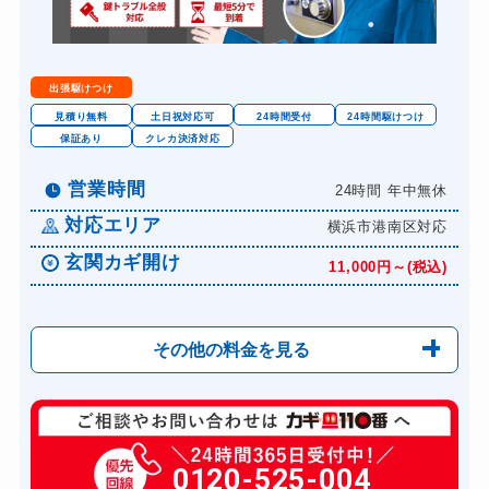
金庫カギ修理
11,000円～(税込)
金庫カギ交換
11,000円～(税込)
出張駆けつけ
ロッカーカギ開け
8,800円～(税込)
見積り無料
土日祝対応可
24時間受付
24時間駆けつけ
保証あり
クレカ決済対応
ドアノブカギ開け
10,780円～(税込)
ドアノブカギ作成
営業時間
24時間 年中無休
8,800円～(税込)
対応エリア
ドアノブカギ交換
横浜市港南区対応
11,000円～(税込)
玄関カギ開け
11,000円～(税込)
その他の料金を見る
玄関カギ修理
6,600円～(税込)
玄関カギ作成
0120-525-004
14,300円～(税込)