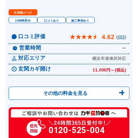
出張駆けつけ
24時間受付
口コミあり
施工事例あり
口コミ評価
4.62
★
★
★
★
★
(
883
)
営業時間
ー
対応エリア
横浜市港南区対応
玄関カギ開け
11,000円～(税込)
その他の料金を見る
玄関カギ修理
6,600円～(税込)
玄関カギ作成
0120-525-004
14,300円～(税込)
玄関カギ交換