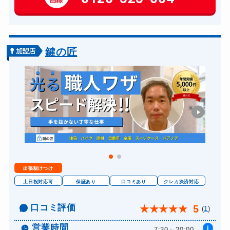
玄関カギ交換
14,300円～(税込)
車カギ開け
13,200円～(税込)
バイクカギ開け
13,200円～(税込)
鍵の匠
バイクカギ作成
16,500円～(税込)
スーツケースカギ開け
8,800円～(税込)
スーツケースカギ作成
8,800円～(税込)
金庫カギ開け
14,300円～(税込)
金庫カギ修理
11,000円～(税込)
金庫カギ交換
11,000円～(税込)
出張駆けつけ
ロッカーカギ開け
8,800円～(税込)
土日祝対応可
保証あり
口コミあり
クレカ決済対応
ドアノブカギ開け
10,780円～(税込)
口コミ評価
5
★
★
★
★
★
(
1
)
ドアノブカギ作成
8,800円～(税込)
営業時間
i
ドアノブカギ交換
7:30～20:00...