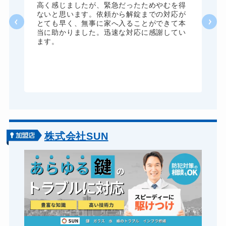
く
高く感じましたが、緊急だったためやむを得
か
ないと思います。依頼から解錠までの対応が
た
とても早く、無事に家へ入ることができて本
る
当に助かりました。迅速な対応に感謝してい
ま
ます。
が
グ
株式会社SUN