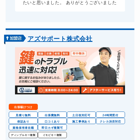
たいと思いました。 ありがとうございました
アズサポート株式会社
出張駆けつけ
見積り無料
出張費無料
土日祝対応可
24時間受付
保証あり
口コミあり
施工事例あり
クレカ決済対応
資格保有者在籍
即日カギ複製可
ディンプルキー複製
イモビキー複製