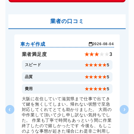
14,300円～(税込)
車カギ開け
13,200円～(税込)
バイクカギ開け
業者の口コミ
13,200円～(税込)
バイクカギ作成
16,500円～(税込)
スーツケースカギ開け
8,800円～(税込)
車カギ作成
バ
-03
2026-08-04
スーツケースカギ作成
8,800円～(税込)
★
5
業者満足度
★
★
★
★
★
3
金庫カギ開け
14,300円～(税込)
5
スピード
★
★
★
★
★
5
金庫カギ修理
11,000円～(税込)
5
品質
★
★
★
★
★
5
金庫カギ交換
11,000円～(税込)
5
費用
★
★
★
★
★
5
ロッカーカギ開け
8,800円～(税込)
、
大阪に在住していて滋賀県まで仕事で出てき
願
て鍵を無くしてしまい。帰れない状態で至急
ドアノブカギ開け
10,780円～(税込)
対応してくれてとても助かりました。 大雨の
中作業して頂いて少し申し訳ない気持ちでし
ドアノブカギ作成
8,800円～(税込)
た。 作業も丁寧で時間もあっという間に作業
終了したので嬉しかったです 今後も、もしこ
ドアノブカギ交換
11,000円～(税込)
のような事態が起きた場合にわ是非ご利用し