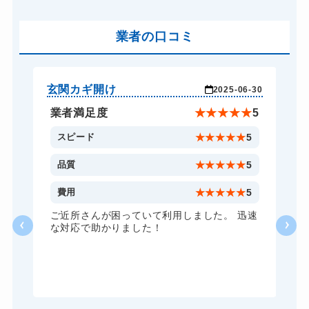
車カギ開け
11,000円～(税込)
バイクカギ開け
業者の口コミ
9,900円～(税込)
バイクカギ作成
11,000円～(税込)
スーツケースカギ開け
8,250円～(税込)
玄関カギ開け
玄
-23
2025-06-30
金庫カギ開け
5,500円～(税込)
★
5
業者満足度
★
★
★
★
★
5
金庫カギ修理
11,000円～(税込)
5
スピード
★
★
★
★
★
5
金庫カギ交換
11,000円～(税込)
5
品質
★
★
★
★
★
5
ロッカーカギ開け
11,000円～(税込)
5
費用
★
★
★
★
★
5
ドアノブカギ開け
10,780円～(税込)
い
ご近所さんが困っていて利用しました。 迅速
な対応で助かりました！
ドアノブカギ交換
11,000円～(税込)