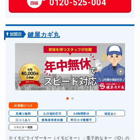
0120-525-004
玄関カギ交換
14,300円～(税込)
車カギ開け
13,200円～(税込)
バイクカギ開け
13,200円～(税込)
鍵屋カギ丸
バイクカギ作成
16,500円～(税込)
スーツケースカギ開け
8,800円～(税込)
金庫カギ開け
14,300円～(税込)
金庫カギ交換
11,000円～(税込)
ロッカーカギ開け
8,800円～(税込)
ドアノブカギ開け
10,780円～(税込)
出張駆けつけ
ドアノブカギ作成
8,800円～(税込)
見積り無料
土日祝対応可
24時間受付
保証あり
ドアノブカギ交換
口コミあり
資格保有者在籍
即日カギ複製可
11,000円～(税込)
イモビキー複製
※イモビライザーキー（イモビキー）：電子的なキー（ID）の