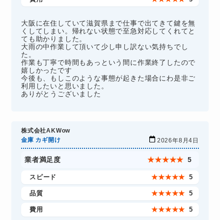
大阪に在住していて滋賀県まで仕事で出てきて鍵を無
くしてしまい。帰れない状態で至急対応してくれてと
ても助かりました。
大雨の中作業して頂いて少し申し訳ない気持ちでし
た。
作業も丁寧で時間もあっという間に作業終了したので
嬉しかったです
今後も、もしこのような事態が起きた場合にわ是非ご
利用したいと思いました。
ありがとうございました
株式会社AKWow
金庫 カギ開け
2026年8月4日
業者満足度
★
★
★
★
★
5
スピード
★
★
★
★
★
5
品質
★
★
★
★
★
5
費用
★
★
★
★
★
5