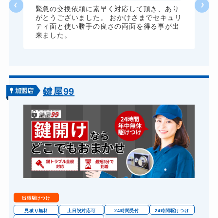
ロッカーカギ開け
8,800円～(税込)
な
緊急の交換依頼に素早く対応して頂き、あり
がとうございました。 おかけさまでセキュリ
ドアノブカギ開け
10,780円～(税込)
ティ面と使い勝手の良さの両面を得る事が出
来ました。
ドアノブカギ作成
8,800円～(税込)
ドアノブカギ交換
11,000円～(税込)
鍵屋99
出張駆けつけ
見積り無料
土日祝対応可
24時間受付
24時間駆けつけ