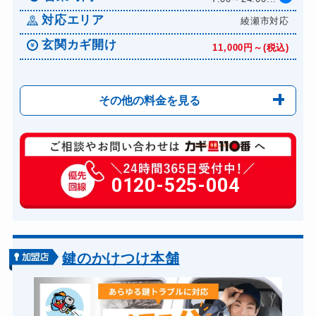
ドアノブカギ交換
対応エリア
綾瀬市対応
11,000円～(税込)
玄関カギ開け
11,000円～(税込)
その他の料金を見る
玄関カギ修理
6,600円～(税込)
玄関カギ作成
0120-525-004
14,300円～(税込)
玄関カギ交換
14,300円～(税込)
車カギ開け
13,200円～(税込)
バイクカギ開け
13,200円～(税込)
鍵のかけつけ本舗
バイクカギ作成
16,500円～(税込)
スーツケースカギ開け
8,800円～(税込)