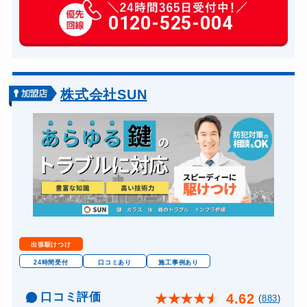
玄関カギ交換
0120-525-004
14,300円～(税込)
スーツケースカギ開け
8,800円～(税込)
金庫カギ開け
14,300円～(税込)
金庫カギ修理
11,000円～(税込)
株式会社SUN
金庫カギ交換
11,000円～(税込)
ロッカーカギ開け
8,800円～(税込)
ドアノブカギ開け
10,780円～(税込)
ドアノブカギ交換
11,000円～(税込)
出張駆けつけ
24時間受付
口コミあり
施工事例あり
口コミ評価
4.62
★
★
★
★
★
(
883
)