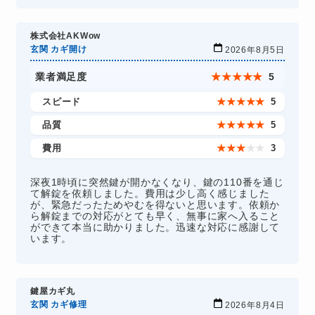
株式会社AKWow
玄関 カギ開け
2026年8月5日
業者満足度
★
★
★
★
★
5
スピード
★
★
★
★
★
5
品質
★
★
★
★
★
5
費用
★
★
★
★
★
3
深夜1時頃に突然鍵が開かなくなり、鍵の110番を通じ
て解錠を依頼しました。費用は少し高く感じました
が、緊急だったためやむを得ないと思います。依頼か
ら解錠までの対応がとても早く、無事に家へ入ること
ができて本当に助かりました。迅速な対応に感謝して
います。
鍵屋カギ丸
玄関 カギ修理
2026年8月4日