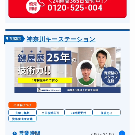
玄関カギ作成
0120-525-004
14,300円～(税込)
玄関カギ交換
14,300円～(税込)
車カギ開け
13,200円～(税込)
バイクカギ開け
13,200円～(税込)
神奈川キーステーション
バイクカギ作成
16,500円～(税込)
スーツケースカギ開け
8,800円～(税込)
スーツケースカギ作成
8,800円～(税込)
金庫カギ開け
14,300円～(税込)
金庫カギ修理
11,000円～(税込)
金庫カギ交換
11,000円～(税込)
出張駆けつけ
ロッカーカギ開け
8,800円～(税込)
見積り無料
土日祝対応可
24時間受付
保証あり
資格保有者在籍
ドアノブカギ開け
10,780円～(税込)
ドアノブカギ作成
営業時間
i
8,800円～(税込)
7:00～24:00...