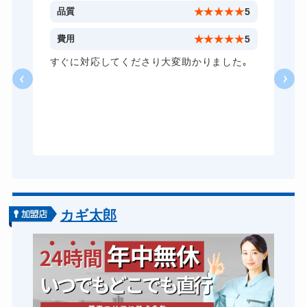
金庫カギ修理
11,000円～(税込)
5
品質
★
★
★
★
★
5
金庫カギ交換
11,000円～(税込)
5
費用
★
★
★
★
★
5
ロッカーカギ開け
8,800円～(税込)
し
すぐに対応してくださり大変助かりました｡
い
ドアノブカギ開け
10,780円～(税込)
る
ドアノブカギ作成
8,800円～(税込)
ら
あ
ドアノブカギ交換
11,000円～(税込)
カギ太郎