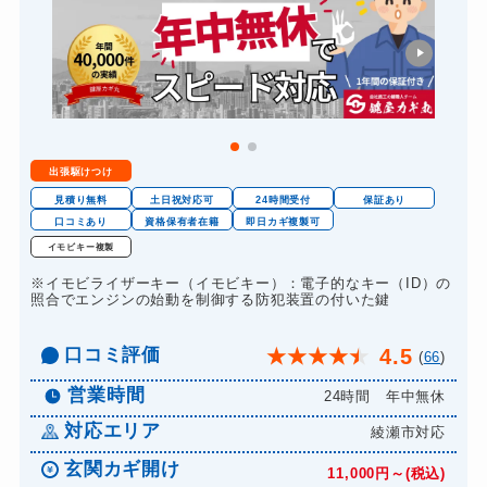
金庫カギ開け
14,300円～(税込)
金庫カギ交換
11,000円～(税込)
ロッカーカギ開け
8,800円～(税込)
ドアノブカギ開け
10,780円～(税込)
出張駆けつけ
ドアノブカギ作成
8,800円～(税込)
見積り無料
土日祝対応可
24時間受付
保証あり
ドアノブカギ交換
口コミあり
資格保有者在籍
即日カギ複製可
11,000円～(税込)
イモビキー複製
※イモビライザーキー（イモビキー）：電子的なキー（ID）の
照合でエンジンの始動を制御する防犯装置の付いた鍵
口コミ評価
4.5
★
★
★
★
★
(
66
)
営業時間
24時間 年中無休
対応エリア
綾瀬市対応
玄関カギ開け
11,000円～(税込)