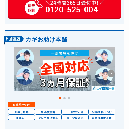
玄関カギ作成
0120-525-004
14,300円～(税込)
玄関カギ交換
14,300円～(税込)
車カギ開け
13,200円～(税込)
バイクカギ開け
13,200円～(税込)
カギお助け本舗
バイクカギ作成
16,500円～(税込)
スーツケースカギ開け
8,800円～(税込)
スーツケースカギ作成
8,800円～(税込)
金庫カギ開け
14,300円～(税込)
金庫カギ修理
11,000円～(税込)
金庫カギ交換
11,000円～(税込)
出張駆けつけ
ロッカーカギ開け
8,800円～(税込)
見積り無料
出張費無料
土日祝対応可
24時間駆けつけ
ドアノブカギ開け
保証あり
クレカ決済対応
電子決済対応
資格保有者在籍
10,780円～(税込)
ドアノブカギ作成