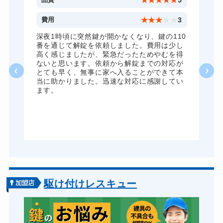
5
★
★
★
★
★
5
5
費用
★
★
★
★
★
3
全
深夜1時頃に突然鍵が開かなくなり、鍵の110
諦
番を通じて解錠を依頼しました。費用は少し
く
高く感じましたが、緊急だったためやむを得
か
ないと思います。依頼から解錠までの対応が
た
とても早く、無事に家へ入ることができて本
る
当に助かりました。迅速な対応に感謝してい
ま
ます。
が
グ
駆け付けレスキュー