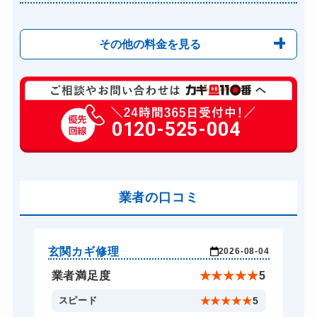
その他の料金を見る
玄関カギ修理
6,600円～(税込)
玄関カギ作成
0120-525-004
14,300円～(税込)
玄関カギ交換
14,300円～(税込)
車カギ開け
13,200円～(税込)
バイクカギ開け
業者の口コミ
13,200円～(税込)
バイクカギ作成
16,500円～(税込)
スーツケースカギ開け
8,800円～(税込)
玄関カギ修理
玄
-24
2026-08-04
スーツケースカギ作成
8,800円～(税込)
★
5
業者満足度
★
★
★
★
★
5
金庫カギ開け
14,300円～(税込)
5
スピード
★
★
★
★
★
5