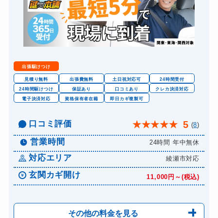
スーツケースカギ作成
8,800円～(税込)
金庫カギ開け
14,300円～(税込)
金庫カギ修理
11,000円～(税込)
金庫カギ交換
11,000円～(税込)
出張駆けつけ
ロッカーカギ開け
8,800円～(税込)
見積り無料
出張費無料
土日祝対応可
24時間受付
24時間駆けつけ
保証あり
口コミあり
クレカ決済対応
ドアノブカギ開け
10,780円～(税込)
電子決済対応
資格保有者在籍
即日カギ複製可
ドアノブカギ作成
8,800円～(税込)
口コミ評価
5
★
★
★
★
★
(
8
)
ドアノブカギ交換
11,000円～(税込)
営業時間
24時間 年中無休
対応エリア
綾瀬市対応
玄関カギ開け
11,000円～(税込)
その他の料金を見る