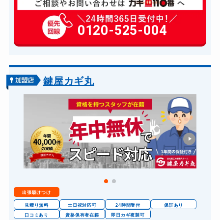
玄関カギ修理
6,600円～(税込)
玄関カギ作成
0120-525-004
14,300円～(税込)
玄関カギ交換
14,300円～(税込)
車カギ開け
13,200円～(税込)
バイクカギ開け
13,200円～(税込)
鍵屋カギ丸
バイクカギ作成
16,500円～(税込)
スーツケースカギ開け
8,800円～(税込)
スーツケースカギ作成
8,800円～(税込)
金庫カギ開け
14,300円～(税込)
金庫カギ修理
11,000円～(税込)
金庫カギ交換
11,000円～(税込)
出張駆けつけ
ロッカーカギ開け
8,800円～(税込)
見積り無料
土日祝対応可
24時間受付
保証あり
ドアノブカギ開け
口コミあり
資格保有者在籍
即日カギ複製可
10,780円～(税込)