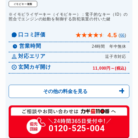
イモビキー複製
ドアノブカギ作成
8,800円～(税込)
※イモビライザーキー（イモビキー）：電子的なキー（ID）の
ドアノブカギ交換
照合でエンジンの始動を制御する防犯装置の付いた鍵
11,000円～(税込)
口コミ評価
4.5
★
★
★
★
★
(
66
)
営業時間
24時間 年中無休
対応エリア
逗子市対応
玄関カギ開け
11,000円～(税込)
その他の料金を見る
玄関カギ修理
6,600円～(税込)
玄関カギ作成
0120-525-004
14,300円～(税込)
玄関カギ交換
14,300円～(税込)