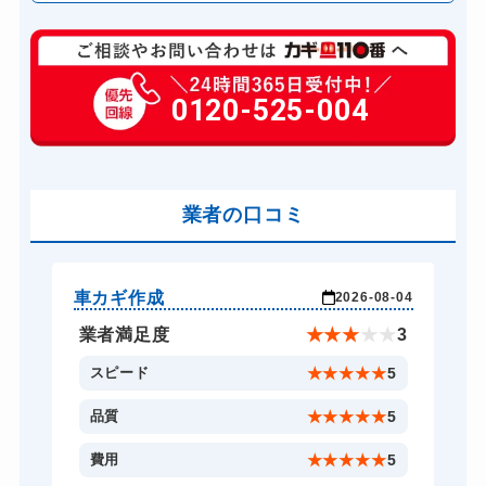
玄関カギ修理
6,600円～(税込)
玄関カギ作成
0120-525-004
14,300円～(税込)
玄関カギ交換
14,300円～(税込)
車カギ開け
13,200円～(税込)
バイクカギ開け
業者の口コミ
13,200円～(税込)
バイクカギ作成
16,500円～(税込)
スーツケースカギ開け
8,800円～(税込)
車カギ作成
バ
-03
2026-08-04
スーツケースカギ作成
8,800円～(税込)
★
5
業者満足度
★
★
★
★
★
3
金庫カギ開け
14,300円～(税込)
5
スピード
★
★
★
★
★
5
金庫カギ修理
11,000円～(税込)
5
品質
★
★
★
★
★
5
金庫カギ交換
11,000円～(税込)
5
費用
★
★
★
★
★
5
ロッカーカギ開け