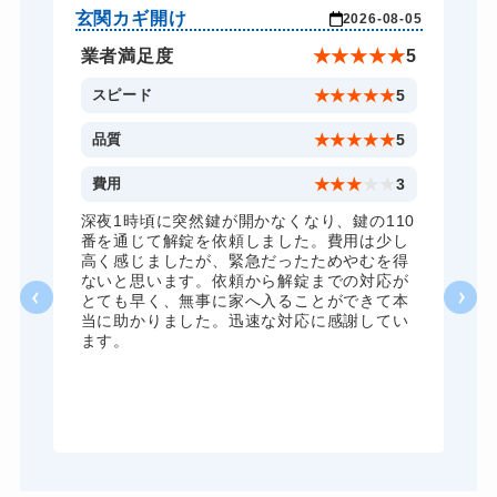
ドアノブカギ開け
10,780円～(税込)
玄関カギ開け
玄
-04
2026-08-05
ドアノブカギ交換
11,000円～(税込)
★
5
業者満足度
★
★
★
★
★
5
5
スピード
★
★
★
★
★
5
5
品質
★
★
★
★
★
5
5
費用
★
★
★
★
★
3
全
深夜1時頃に突然鍵が開かなくなり、鍵の110
諦
番を通じて解錠を依頼しました。費用は少し
く
高く感じましたが、緊急だったためやむを得
か
ないと思います。依頼から解錠までの対応が
た
とても早く、無事に家へ入ることができて本
る
当に助かりました。迅速な対応に感謝してい
ま
ます。
が
グ