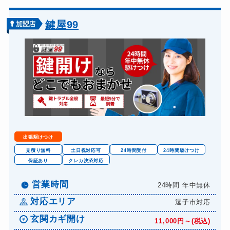
鍵屋99
出張駆けつけ
見積り無料
土日祝対応可
24時間受付
24時間駆けつけ
保証あり
クレカ決済対応
営業時間
24時間 年中無休
対応エリア
逗子市対応
玄関カギ開け
11,000円～(税込)