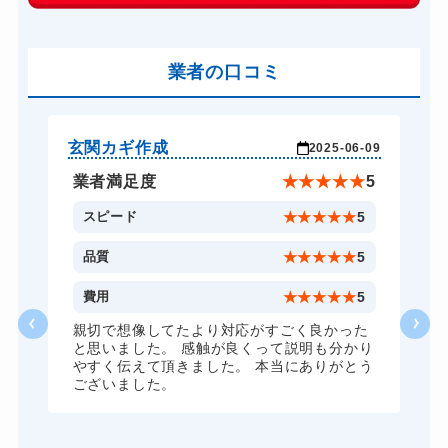
16,500円～(税込)
車カギ開け
16,500円～(税込)
バイクカギ開け
業者の口コミ
16,500円～(税込)
バイクカギ作成
27,500円～(税込)
スーツケースカギ開け
13,200円～(税込)
玄関カギ作成
そ
-21
2025-06-09
スーツケースカギ作成
19,800円～(税込)
★
5
業者満足度
★
★
★
★
★
5
金庫カギ開け
13,200円～(税込)
5
スピード
★
★
★
★
★
5
金庫カギ修理
16,500円～(税込)
5
品質
★
★
★
★
★
5
金庫カギ交換
27,500円～(税込)
4
費用
★
★
★
★
★
5
ロッカーカギ開け
13,200円～(税込)
親切で想像してたより対応がすごく良かった
と思いました。 感触が良くって説明も分かり
ドアノブカギ開け
16,500円～(税込)
やすく伝えて頂きました。 本当にありがとう
ございました。
ドアノブカギ作成
27,500円～(税込)
ドアノブカギ交換
16,500円～(税込)