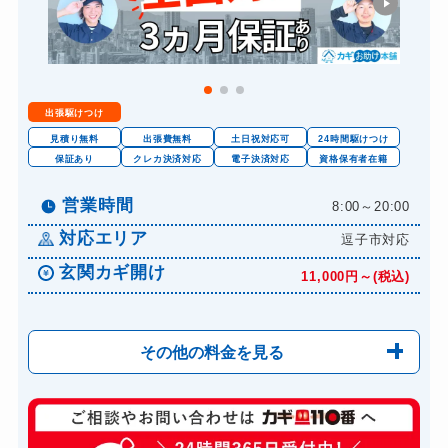
金庫カギ開け
14,300円～(税込)
金庫カギ修理
11,000円～(税込)
金庫カギ交換
11,000円～(税込)
出張駆けつけ
ロッカーカギ開け
8,800円～(税込)
見積り無料
出張費無料
土日祝対応可
24時間駆けつけ
ドアノブカギ開け
保証あり
クレカ決済対応
電子決済対応
資格保有者在籍
10,780円～(税込)
ドアノブカギ作成
8,800円～(税込)
営業時間
8:00～20:00
ドアノブカギ交換
11,000円～(税込)
対応エリア
逗子市対応
玄関カギ開け
11,000円～(税込)
その他の料金を見る
玄関カギ修理
6,600円～(税込)