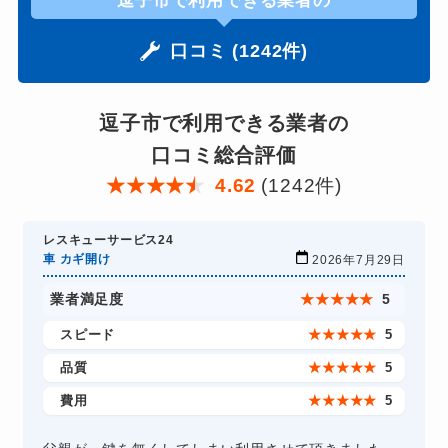
逗子市で利用できる業者の
口コミ (1242件)
逗子市で利用できる業者の
口コミ総合評価
★
★
★
★
★
4.62
(1242件)
レスキューサービス24
車 カギ開け
2026年7月29日
業者満足度
★
★
★
★
★
5
スピード
★
★
★
★
★
5
品質
★
★
★
★
★
5
費用
★
★
★
★
★
5