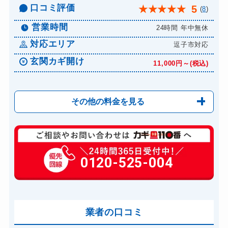
口コミ評価
5
★
★
★
★
★
(
8
)
営業時間
24時間 年中無休
対応エリア
逗子市対応
玄関カギ開け
11,000円～(税込)
その他の料金を見る
玄関カギ修理
6,600円～(税込)
玄関カギ作成
0120-525-004
14,300円～(税込)
玄関カギ交換
14,300円～(税込)
車カギ開け
13,200円～(税込)
バイクカギ開け
業者の口コミ
13,200円～(税込)