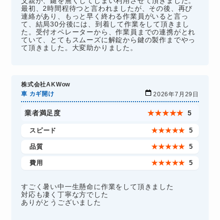
父親が、鍵を無くしてしまい利用させて頂きました。
最初、2時間程待つと言われましたが、その後、再び
連絡があり、もっと早く終わる作業員がいると言っ
て、結局30分後には、到着して作業をして頂きまし
た。受付オペレーターから、作業員までの連携がとれ
ていて、とてもスムーズに解錠から鍵の製作までやっ
て頂きました。大変助かりました。
株式会社AKWow
車 カギ開け
2026年7月29日
業者満足度
★
★
★
★
★
5
スピード
★
★
★
★
★
5
品質
★
★
★
★
★
5
費用
★
★
★
★
★
5
すごく暑い中一生懸命に作業をして頂きました
対応も凄く丁寧な方でした
ありがとうございました