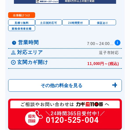
出張駆けつけ
見積り無料
土日祝対応可
24時間受付
保証あり
資格保有者在籍
営業時間
i
7:00～24:00...
対応エリア
逗子市対応
玄関カギ開け
11,000円～(税込)
その他の料金を見る
玄関カギ修理
6,600円～(税込)
玄関カギ作成
0120-525-004
14,300円～(税込)
玄関カギ交換
14,300円～(税込)