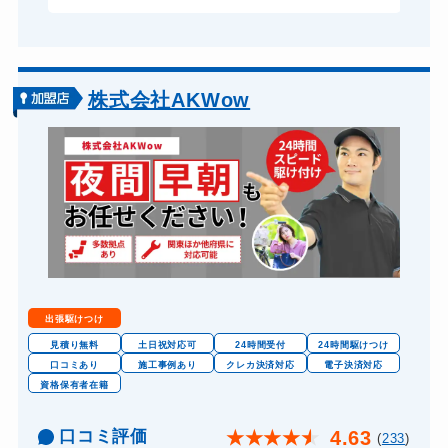
株式会社AKWow
出張駆けつけ
見積り無料
土日祝対応可
24時間受付
24時間駆けつけ
口コミあり
施工事例あり
クレカ決済対応
電子決済対応
資格保有者在籍
口コミ評価
4.63
★
★
★
★
★
(
233
)