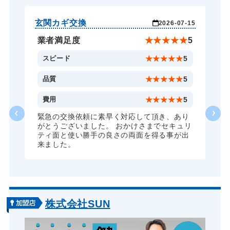
バイクカギ作成
16,500円～(税込)
スーツケースカギ開け
8,800円～(税込)
玄関カギ交換
玄
-17
2026-07-15
スーツケースカギ作成
8,800円～(税込)
★
5
業者満足度
★
★
★
★
★
5
金庫カギ開け
14,300円～(税込)
5
スピード
★
★
★
★
★
5
金庫カギ修理
11,000円～(税込)
5
品質
★
★
★
★
★
5
金庫カギ交換
11,000円～(税込)
1
費用
★
★
★
★
★
5
ロッカーカギ開け
8,800円～(税込)
な
緊急の交換依頼に素早く対応して頂き、あり
がとうございました。 おかけさまでセキュリ
ドアノブカギ開け
10,780円～(税込)
ティ面と使い勝手の良さの両面を得る事が出
来ました。
ドアノブカギ作成
8,800円～(税込)
ドアノブカギ交換
11,000円～(税込)
株式会社SUN