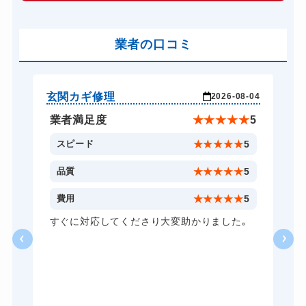
車カギ開け
13,200円～(税込)
バイクカギ開け
業者の口コミ
13,200円～(税込)
バイクカギ作成
16,500円～(税込)
スーツケースカギ開け
8,800円～(税込)
玄関カギ修理
玄
-24
2026-08-04
スーツケースカギ作成
8,800円～(税込)
★
5
業者満足度
★
★
★
★
★
5
金庫カギ開け
14,300円～(税込)
5
スピード
★
★
★
★
★
5
金庫カギ修理
11,000円～(税込)
5
品質
★
★
★
★
★
5
金庫カギ交換
11,000円～(税込)
5
費用
★
★
★
★
★
5
ロッカーカギ開け
8,800円～(税込)
し
すぐに対応してくださり大変助かりました｡
い
ドアノブカギ開け
10,780円～(税込)
る
ドアノブカギ作成
8,800円～(税込)
ら
あ
ドアノブカギ交換
11,000円～(税込)