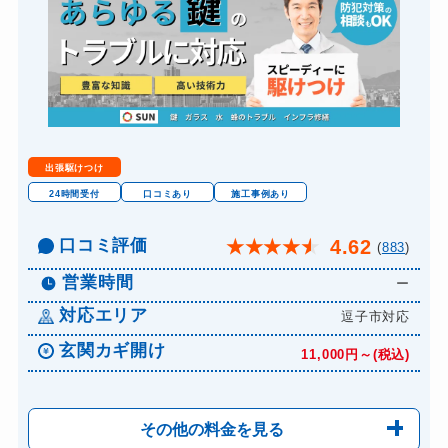
出張駆けつけ
24時間受付
口コミあり
施工事例あり
口コミ評価
4.62
★
★
★
★
★
(
883
)
営業時間
ー
対応エリア
逗子市対応
玄関カギ開け
11,000円～(税込)
その他の料金を見る