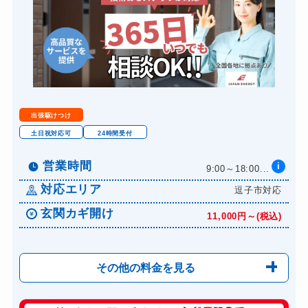
出張駆けつけ
土日祝対応可
24時間受付
営業時間
i
9:00～18:00...
対応エリア
逗子市対応
玄関カギ開け
11,000円～(税込)
その他の料金を見る