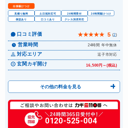
出張駆けつけ
見積り無料
土日祝対応可
24時間受付
24時間駆けつけ
保証あり
口コミあり
クレカ決済対応
口コミ評価
5
★
★
★
★
★
(
2
)
営業時間
24時間 年中無休
対応エリア
逗子市対応
玄関カギ開け
16,500円～(税込)
その他の料金を見る
玄関カギ修理
13,200円～(税込)
玄関カギ作成
0120-525-004
別途お見積り
玄関カギ交換