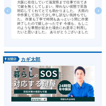
8,800円～(税込)
、
大阪に在住していて滋賀県まで仕事で出てき
願
て鍵を無くしてしまい。帰れない状態で至急
ドアノブカギ開け
10,780円～(税込)
対応してくれてとても助かりました。 大雨の
中作業して頂いて少し申し訳ない気持ちでし
ドアノブカギ作成
8,800円～(税込)
た。 作業も丁寧で時間もあっという間に作業
終了したので嬉しかったです 今後も、もしこ
ドアノブカギ交換
11,000円～(税込)
のような事態が起きた場合にわ是非ご利用し
たいと思いました。 ありがとうございました
カギ太郎