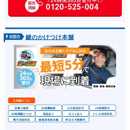
玄関カギ作成
0120-525-004
14,300円～(税込)
玄関カギ交換
14,300円～(税込)
車カギ開け
13,200円～(税込)
バイクカギ開け
13,200円～(税込)
鍵のかけつけ本舗
バイクカギ作成
16,500円～(税込)
スーツケースカギ開け
8,800円～(税込)
金庫カギ開け
14,300円～(税込)
金庫カギ交換
11,000円～(税込)
ロッカーカギ開け
8,800円～(税込)
ドアノブカギ開け
10,780円～(税込)
出張駆けつけ
ドアノブカギ作成
8,800円～(税込)
見積り無料
出張費無料
土日祝対応可
24時間受付
24時間駆けつけ
保証あり
口コミあり
クレカ決済対応
ドアノブカギ交換
11,000円～(税込)
電子決済対応
資格保有者在籍
即日カギ複製可