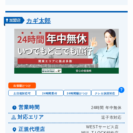
車カギ開け
13,200円～(税込)
バイクカギ開け
13,200円～(税込)
カギ太郎
バイクカギ作成
16,500円～(税込)
スーツケースカギ開け
8,800円～(税込)
スーツケースカギ作成
8,800円～(税込)
金庫カギ開け
14,300円～(税込)
金庫カギ修理
11,000円～(税込)
金庫カギ交換
11,000円～(税込)
出張駆けつけ
?
ロッカーカギ開け
8,800円～(税込)
土日祝対応可
24時間受付
24時間駆けつけ
クレカ決済対応
ドアノブカギ開け
10,780円～(税込)
営業時間
24時間 年中無休
ドアノブカギ作成
8,800円～(税込)
対応エリア
逗子市対応
ドアノブカギ交換
11,000円～(税込)
WESTサービス店
正規代理店
MUL-T-LOCK特約店