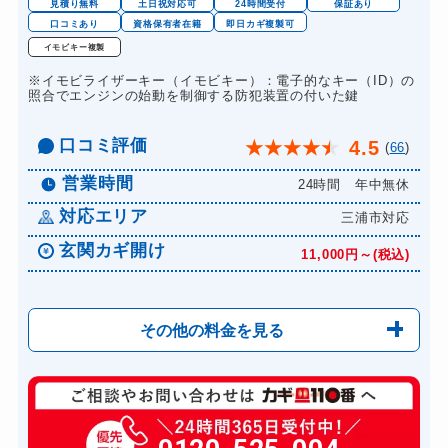
見積り無料
土日祝対応可
24時間受付
保証あり
ドアノブカギ交換
口コミあり
資格保有者在籍
即日カギ複製可
11,000円～(税込)
イモビキー複製
※イモビライザーキー（イモビキー）：電子的なキー（ID）の
照合でエンジンの始動を制御する防犯装置の付いた鍵
口コミ評価
4.5
★
★
★
★
★
(
66
)
営業時間
24時間 年中無休
対応エリア
三浦市対応
玄関カギ開け
11,000円～(税込)
その他の料金を見る
玄関カギ修理
6,600円～(税込)
玄関カギ作成
14,300円～(税込)