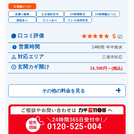
出張駆けつけ
見積り無料
土日祝対応可
24時間受付
24時間駆けつけ
保証あり
口コミあり
クレカ決済対応
口コミ評価
5
★
★
★
★
★
(
2
)
営業時間
24時間 年中無休
対応エリア
三浦市対応
玄関カギ開け
16,500円～(税込)
その他の料金を見る
玄関カギ修理
13,200円～(税込)
玄関カギ作成
0120-525-004
別途お見積り
玄関カギ交換