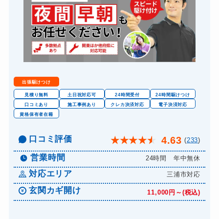
出張駆けつけ
見積り無料
土日祝対応可
24時間受付
24時間駆けつけ
口コミあり
施工事例あり
クレカ決済対応
電子決済対応
資格保有者在籍
口コミ評価
4.63
★
★
★
★
★
(
233
)
営業時間
24時間 年中無休
対応エリア
三浦市対応
玄関カギ開け
11,000円～(税込)