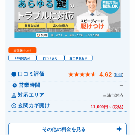
スーツケースカギ開け
8,800円～(税込)
スーツケースカギ作成
8,800円～(税込)
金庫カギ開け
14,300円～(税込)
金庫カギ修理
11,000円～(税込)
金庫カギ交換
11,000円～(税込)
出張駆けつけ
ロッカーカギ開け
8,800円～(税込)
24時間受付
口コミあり
施工事例あり
ドアノブカギ開け
10,780円～(税込)
口コミ評価
4.62
★
★
★
★
★
(
883
)
ドアノブカギ作成
8,800円～(税込)
営業時間
ー
ドアノブカギ交換
11,000円～(税込)
対応エリア
三浦市対応
玄関カギ開け
11,000円～(税込)
その他の料金を見る