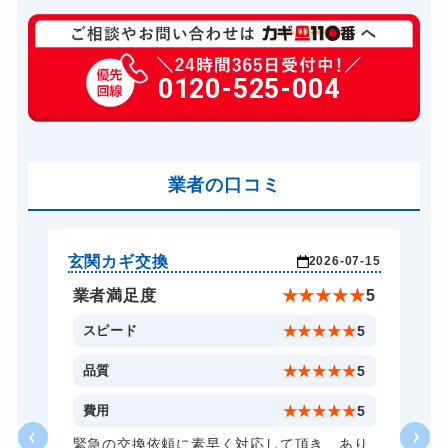
玄関カギ修理
6,600円～(税込)
玄関カギ作成
0120-525-004
14,300円～(税込)
玄関カギ交換
14,300円～(税込)
車カギ開け
13,200円～(税込)
バイクカギ開け
業者の口コミ
13,200円～(税込)
バイクカギ作成
16,500円～(税込)
スーツケースカギ開け
8,800円～(税込)
玄関カギ交換
玄
-17
2026-07-15
スーツケースカギ作成
8,800円～(税込)
★
5
業者満足度
★
★
★
★
★
5
金庫カギ開け
14,300円～(税込)
5
スピード
★
★
★
★
★
5
金庫カギ修理
11,000円～(税込)
5
品質
★
★
★
★
★
5
金庫カギ交換
11,000円～(税込)
1
費用
★
★
★
★
★
5
ロッカーカギ開け
8,800円～(税込)
な
緊急の交換依頼に素早く対応して頂き、あり