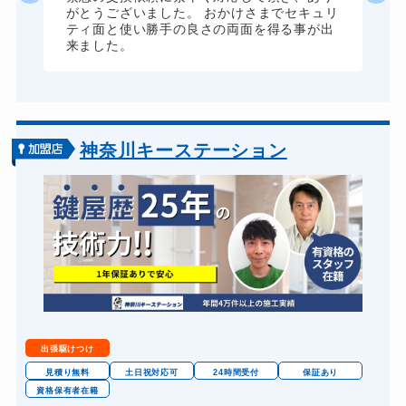
がとうございました。 おかけさまでセキュリ
ドアノブカギ開け
10,780円～(税込)
ティ面と使い勝手の良さの両面を得る事が出
来ました。
ドアノブカギ作成
8,800円～(税込)
ドアノブカギ交換
11,000円～(税込)
神奈川キーステーション
出張駆けつけ
見積り無料
土日祝対応可
24時間受付
保証あり
資格保有者在籍