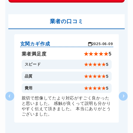
16,500円～(税込)
車カギ開け
16,500円～(税込)
バイクカギ開け
業者の口コミ
16,500円～(税込)
バイクカギ作成
27,500円～(税込)
スーツケースカギ開け
13,200円～(税込)
玄関カギ作成
そ
-21
2025-06-09
スーツケースカギ作成
19,800円～(税込)
★
5
業者満足度
★
★
★
★
★
5
金庫カギ開け
13,200円～(税込)
5
スピード
★
★
★
★
★
5
金庫カギ修理
16,500円～(税込)
5
品質
★
★
★
★
★
5
金庫カギ交換
27,500円～(税込)
4
費用
★
★
★
★
★
5
ロッカーカギ開け
13,200円～(税込)
親切で想像してたより対応がすごく良かった
と思いました。 感触が良くって説明も分かり
ドアノブカギ開け
16,500円～(税込)
やすく伝えて頂きました。 本当にありがとう
ございました。
ドアノブカギ作成
27,500円～(税込)
ドアノブカギ交換
16,500円～(税込)