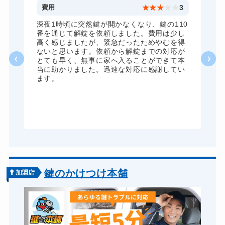
5
費用
★
★
★
★
★
3
全
深夜1時頃に突然鍵が開かなくなり、鍵の110
諦
番を通じて解錠を依頼しました。費用は少し
く
高く感じましたが、緊急だったためやむを得
か
ないと思います。依頼から解錠までの対応が
た
とても早く、無事に家へ入ることができて本
る
当に助かりました。迅速な対応に感謝してい
ま
ます。
が
グ
鍵のかけつけ本舗