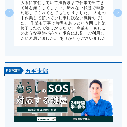
8,800円～(税込)
、
大阪に在住していて滋賀県まで仕事で出てき
願
て鍵を無くしてしまい。帰れない状態で至急
ドアノブカギ開け
10,780円～(税込)
対応してくれてとても助かりました。 大雨の
中作業して頂いて少し申し訳ない気持ちでし
ドアノブカギ作成
8,800円～(税込)
た。 作業も丁寧で時間もあっという間に作業
終了したので嬉しかったです 今後も、もしこ
ドアノブカギ交換
11,000円～(税込)
のような事態が起きた場合にわ是非ご利用し
たいと思いました。 ありがとうございました
カギ太郎