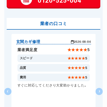
0120-525-004
玄関カギ交換
14,300円～(税込)
車カギ開け
13,200円～(税込)
バイクカギ開け
業者の口コミ
13,200円～(税込)
バイクカギ作成
16,500円～(税込)
スーツケースカギ開け
8,800円～(税込)
玄関カギ修理
玄
-24
2026-08-04
スーツケースカギ作成
8,800円～(税込)
★
5
業者満足度
★
★
★
★
★
5
金庫カギ開け
14,300円～(税込)
5
スピード
★
★
★
★
★
5
金庫カギ修理
11,000円～(税込)
5
品質
★
★
★
★
★
5
金庫カギ交換
11,000円～(税込)
5
費用
★
★
★
★
★
5
ロッカーカギ開け
8,800円～(税込)
し
すぐに対応してくださり大変助かりました｡
い
ドアノブカギ開け
10,780円～(税込)
る
ドアノブカギ作成
8,800円～(税込)
ら
あ