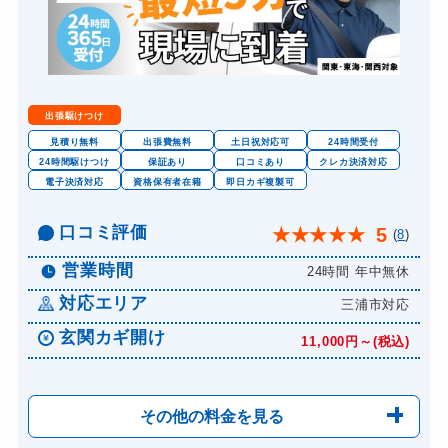
出張駆けつけ
見積り無料
出張費無料
土日祝対応可
24時間受付
24時間駆けつけ
保証あり
口コミあり
クレカ決済対応
電子決済対応
資格保有者在籍
即日カギ複製可
口コミ評価
5
★
★
★
★
★
(
8
)
営業時間
24時間 年中無休
対応エリア
三浦市対応
玄関カギ開け
11,000円～(税込)
その他の料金を見る