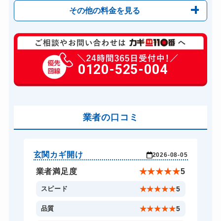
その他の料金を見る
玄関カギ修理
6,600円～(税込)
玄関カギ交換
0120-525-004
14,300円～(税込)
車カギ開け
13,200円～(税込)
スーツケースカギ開け
8,800円～(税込)
金庫カギ開け
業者の口コミ
14,300円～(税込)
ロッカーカギ開け
8,800円～(税込)
ドアノブカギ開け
10,780円～(税込)
玄関カギ開け
玄
-04
2026-08-05
ドアノブカギ交換
11,000円～(税込)
★
5
業者満足度
★
★
★
★
★
5
5
スピード
★
★
★
★
★
5
5
品質
★
★
★
★
★
5