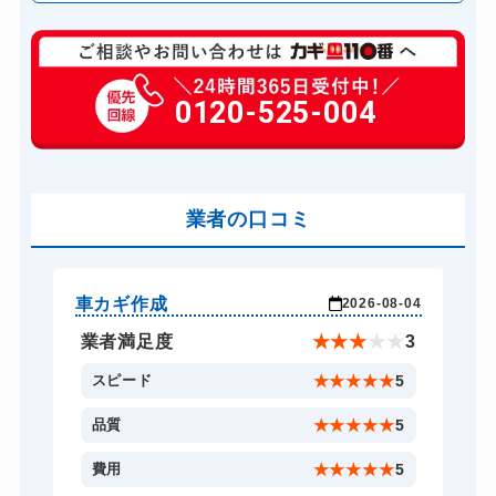
玄関カギ修理
6,600円～(税込)
玄関カギ作成
0120-525-004
14,300円～(税込)
玄関カギ交換
14,300円～(税込)
車カギ開け
13,200円～(税込)
バイクカギ開け
業者の口コミ
13,200円～(税込)
バイクカギ作成
16,500円～(税込)
スーツケースカギ開け
8,800円～(税込)
車カギ作成
バ
-03
2026-08-04
スーツケースカギ作成
8,800円～(税込)
★
5
業者満足度
★
★
★
★
★
3
金庫カギ開け
14,300円～(税込)
5
スピード
★
★
★
★
★
5
金庫カギ修理
11,000円～(税込)
5
品質
★
★
★
★
★
5
金庫カギ交換
11,000円～(税込)
5
費用
★
★
★
★
★
5
ロッカーカギ開け