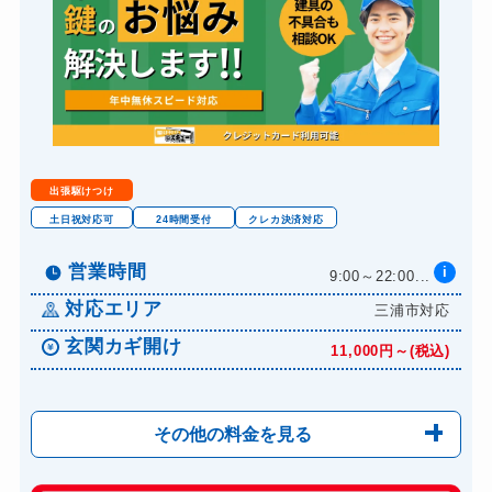
スーツケースカギ開け
8,800円～(税込)
スーツケースカギ作成
8,800円～(税込)
金庫カギ開け
14,300円～(税込)
金庫カギ修理
11,000円～(税込)
金庫カギ交換
11,000円～(税込)
出張駆けつけ
ロッカーカギ開け
8,800円～(税込)
土日祝対応可
24時間受付
クレカ決済対応
ドアノブカギ開け
10,780円～(税込)
営業時間
i
9:00～22:00...
ドアノブカギ作成
8,800円～(税込)
対応エリア
三浦市対応
ドアノブカギ交換
11,000円～(税込)
玄関カギ開け
11,000円～(税込)
その他の料金を見る