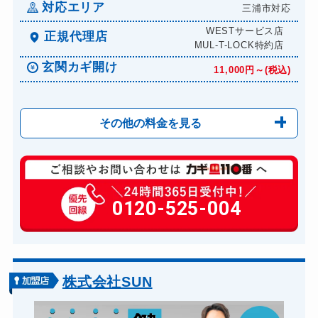
対応エリア
三浦市対応
WESTサービス店
正規代理店
MUL-T-LOCK特約店
玄関カギ開け
11,000円～(税込)
その他の料金を見る
玄関カギ修理
6,600円～(税込)
玄関カギ作成
0120-525-004
14,300円～(税込)
玄関カギ交換
14,300円～(税込)
車カギ開け
13,200円～(税込)
バイクカギ開け
13,200円～(税込)
株式会社SUN
バイクカギ作成
16,500円～(税込)