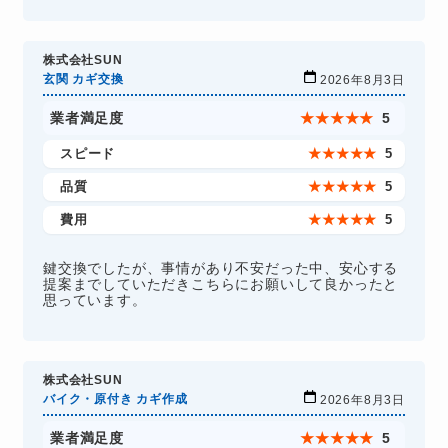
株式会社SUN
玄関 カギ交換
2026年8月3日
業者満足度
★
★
★
★
★
5
スピード
★
★
★
★
★
5
品質
★
★
★
★
★
5
費用
★
★
★
★
★
5
鍵交換でしたが、事情があり不安だった中、安心する
提案までしていただきこちらにお願いして良かったと
思っています。
株式会社SUN
バイク・原付き カギ作成
2026年8月3日
業者満足度
★
★
★
★
★
5