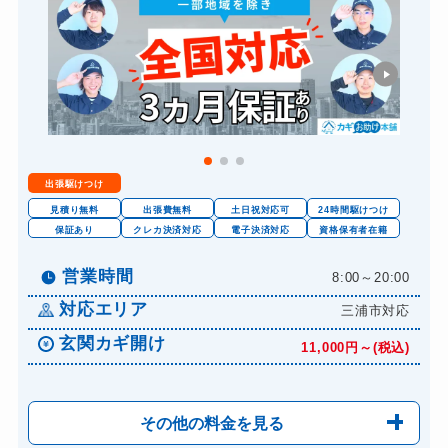
出張駆けつけ
見積り無料
出張費無料
土日祝対応可
24時間駆けつけ
保証あり
クレカ決済対応
電子決済対応
資格保有者在籍
営業時間
8:00～20:00
対応エリア
三浦市対応
玄関カギ開け
11,000円～(税込)
その他の料金を見る