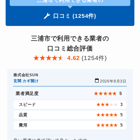
三浦市で利用できる業者の
口コミ (1254件)
三浦市で利用できる業者の
口コミ総合評価
★
★
★
★
★
4.62
(1254件)
株式会社SUN
玄関 カギ開け
2026年8月3日
業者満足度
★
★
★
★
★
5
スピード
★
★
★
★
★
3
品質
★
★
★
★
★
5
費用
★
★
★
★
★
5