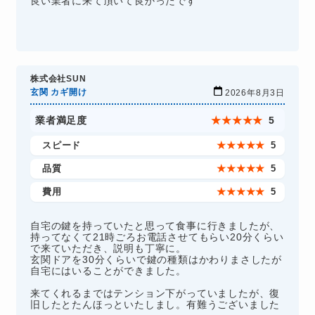
良い業者に来て頂いて良かったです
株式会社SUN
玄関 カギ開け
2026年8月3日
業者満足度
★
★
★
★
★
5
スピード
★
★
★
★
★
5
品質
★
★
★
★
★
5
費用
★
★
★
★
★
5
自宅の鍵を持っていたと思って食事に行きましたが、
持ってなくて21時ごろお電話させてもらい20分くらい
で来ていただき、説明も丁寧に。
玄関ドアを30分くらいで鍵の種類はかわりまさしたが
自宅にはいることができました。
来てくれるまではテンション下がっていましたが、復
旧したとたんほっといたしまし。有難うございました