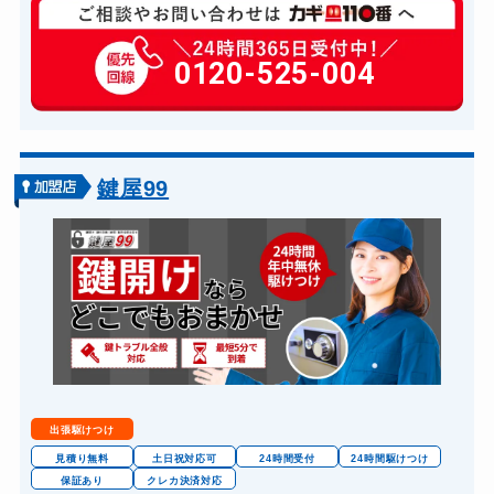
玄関カギ修理
6,600円～(税込)
玄関カギ交換
0120-525-004
14,300円～(税込)
スーツケースカギ開け
8,800円～(税込)
金庫カギ開け
14,300円～(税込)
金庫カギ修理
11,000円～(税込)
鍵屋99
金庫カギ交換
11,000円～(税込)
ロッカーカギ開け
8,800円～(税込)
ドアノブカギ開け
10,780円～(税込)
ドアノブカギ交換
11,000円～(税込)
出張駆けつけ
見積り無料
土日祝対応可
24時間受付
24時間駆けつけ
保証あり
クレカ決済対応