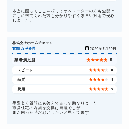
本当に困ってここを頼ってオペレーターの方も鍵開け
にしに来てくれた方も分かりやすく素早い対応で安心
しました。
株式会社ホームチェック
玄関 カギ修理
2026年7月20日
業者満足度
★
★
★
★
★
5
スピード
★
★
★
★
★
4
品質
★
★
★
★
★
4
費用
★
★
★
★
★
5
手際良く質問にも答えて貰って助かりました
市営住宅の為鍵を交換は無理でしが
また困った時お願いしたいと思ってます