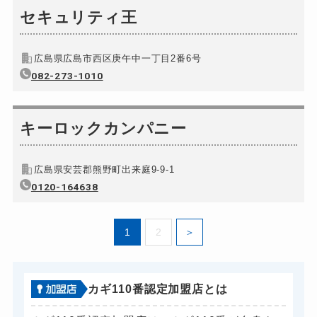
バイクカギ作成
セキュリティ王
16,500円～(税込)
スーツケースカギ開け
8,800円～(税込)
広島県広島市西区庚午中一丁目2番6号
スーツケースカギ作成
別途お見積り
082-273-1010
金庫カギ開け
別途お見積り
金庫カギ修理
別途お見積り
キーロックカンパニー
金庫カギ交換
別途お見積り
ロッカーカギ開け
11,000円～(税込)
広島県安芸郡熊野町出来庭9-9-1
ドアノブカギ開け
0120-164638
室内錠11,000円～(...
ドアノブカギ作成
別途お見積り
1
2
ドアノブカギ交換
別途お見積り
カギ110番認定加盟店とは