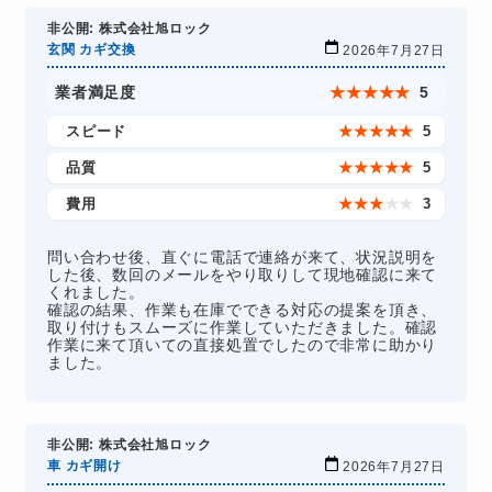
非公開: 株式会社旭ロック
玄関 カギ交換
2026年7月27日
業者満足度
★
★
★
★
★
5
スピード
★
★
★
★
★
5
品質
★
★
★
★
★
5
費用
★
★
★
★
★
3
問い合わせ後、直ぐに電話で連絡が来て、状況説明を
した後、数回のメールをやり取りして現地確認に来て
くれました。
確認の結果、作業も在庫でできる対応の提案を頂き、
取り付けもスムーズに作業していただきました。確認
作業に来て頂いての直接処置でしたので非常に助かり
ました。
非公開: 株式会社旭ロック
車 カギ開け
2026年7月27日