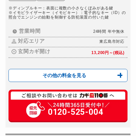
※ディンプルキー：表面に複数の小さなくぼみがある鍵
※イモビライザーキー（イモビキー）：電子的なキー（ID）の
照合でエンジンの始動を制御する防犯装置の付いた鍵
営業時間
24時間 年中無休
対応エリア
東広島市対応
玄関カギ開け
13,200円～(税込)
その他の料金を見る
玄関カギ修理
8,800円～(税込)
玄関カギ交換
0120-525-004
16,500円～(税込)
車カギ開け
13,200円～(税込)
バイクカギ開け
13,200円～(税込)