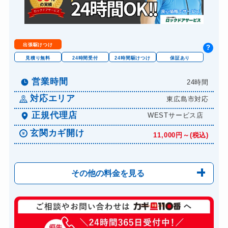
出張駆けつけ
?
見積り無料
24時間受付
24時間駆けつけ
保証あり
営業時間
24時間
対応エリア
東広島市対応
正規代理店
WESTサービス店
玄関カギ開け
11,000円～(税込)
その他の料金を見る
玄関カギ修理
6,600円～(税込)