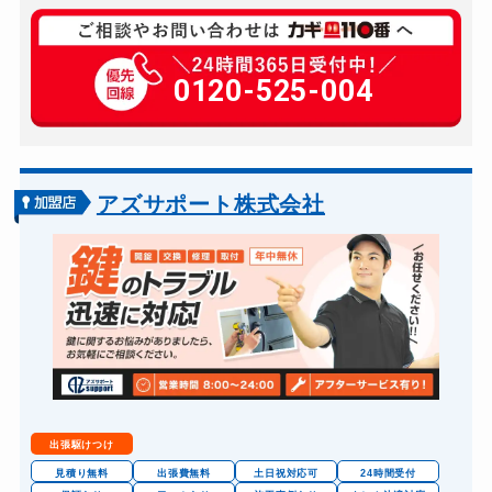
玄関カギ修理
8,800円〜(税込)
玄関カギ作成
0120-525-004
11,000円〜(税込)
玄関カギ交換
別途お見積り
スーツケースカギ開け
8,800円～(税込)
金庫カギ開け
8,800円～(税込)
アズサポート株式会社
金庫カギ修理
8,800円〜(税込)
金庫カギ交換
別途お見積り
ロッカーカギ開け
8,800円～(税込)
ドアノブカギ開け
11,000円〜(税込)
出張駆けつけ
見積り無料
出張費無料
土日祝対応可
24時間受付