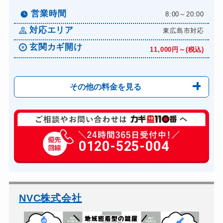
ドアノブカギ作成
8,800円～(税込)
営業時間
8:00～20:00
ドアノブカギ交換
11,000円～(税込)
対応エリア
東広島市対応
玄関カギ開け
11,000円～(税込)
その他の料金を見る
玄関カギ修理
6,600円～(税込)
玄関カギ作成
0120-525-004
14,300円～(税込)
玄関カギ交換
14,300円～(税込)
車カギ開け
13,200円～(税込)
バイクカギ開け
13,200円～(税込)
NVC株式会社
バイクカギ作成
16,500円～(税込)