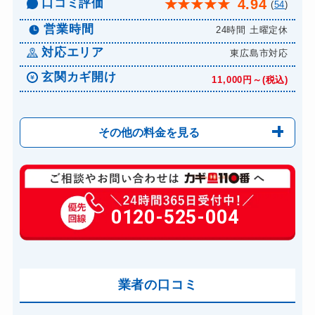
口コミ評価
4.94
★
★
★
★
★
(
54
)
ドアノブカギ交換
11,000円～(税込)
営業時間
24時間 土曜定休
対応エリア
東広島市対応
玄関カギ開け
11,000円～(税込)
その他の料金を見る
玄関カギ修理
6,600円～(税込)
玄関カギ作成
0120-525-004
14,300円～(税込)
玄関カギ交換
14,300円～(税込)
車カギ開け
13,200円～(税込)
バイクカギ開け
業者の口コミ
13,200円～(税込)
バイクカギ作成
16,500円～(税込)