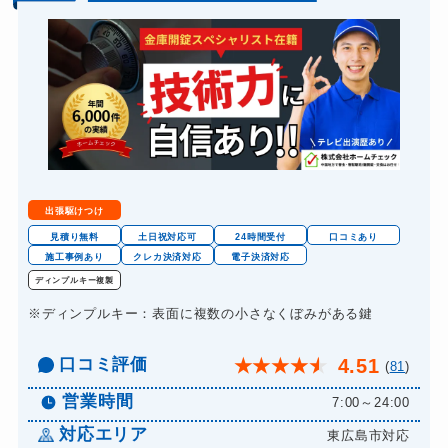
出張駆けつけ
見積り無料
土日祝対応可
24時間受付
口コミあり
施工事例あり
クレカ決済対応
電子決済対応
ディンプルキー複製
※ディンプルキー：表面に複数の小さなくぼみがある鍵
口コミ評価
4.51
★
★
★
★
★
(
81
)
営業時間
7:00～24:00
対応エリア
東広島市対応