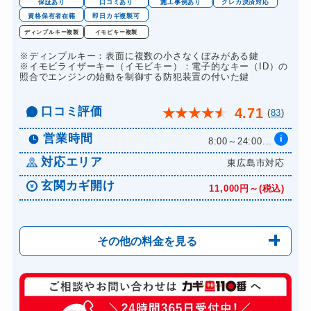
保証あり
口コミあり
施工事例あり
クレカ決済対応
資格保有者在籍
即日カギ複製可
ディンプルキー複製
イモビキー複製
※ディンプルキー：表面に複数の小さなくぼみがある鍵
※イモビライザーキー（イモビキー）：電子的なキー（ID）の
照合でエンジンの始動を制御する防犯装置の付いた鍵
口コミ評価
4.71
★
★
★
★
★
(
83
)
営業時間
i
8:00～24:00...
対応エリア
東広島市対応
玄関カギ開け
11,000円～(税込)
その他の料金を見る
玄関カギ修理
8,800円～(税込)