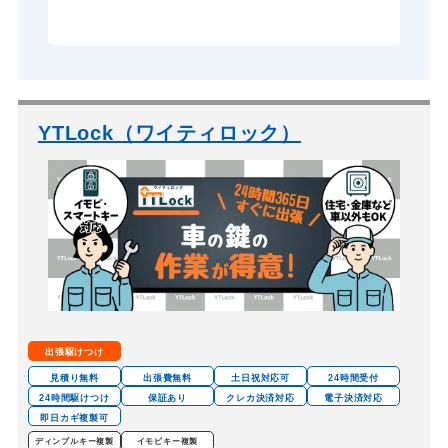
YTLock（ワイティロック）
出張駆けつけ
見積り無料
出張費無料
土日祝対応可
24時間受付
24時間駆けつけ
保証あり
クレカ決済対応
電子決済対応
即日カギ複製可
ディンプルキー複製
イモビキー複製