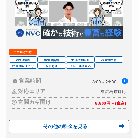
スーツケースカギ開け
8,800円～(税込)
金庫カギ開け
14,300円～(税込)
金庫カギ交換
11,000円～(税込)
ロッカーカギ開け
8,800円～(税込)
ドアノブカギ開け
10,780円～(税込)
出張駆けつけ
ドアノブカギ作成
8,800円～(税込)
見積り無料
出張費無料
土日祝対応可
24時間受付
24時間駆けつけ
保証あり
クレカ決済対応
ドアノブカギ交換
11,000円～(税込)
営業時間
i
8:00～24:00...
対応エリア
東広島市対応
玄関カギ開け
8,800円～(税込)
その他の料金を見る