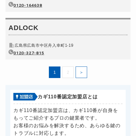
ドアノブカギ開け
0120-164638
室内錠11,000円～(...
ドアノブカギ作成
別途お見積り
ドアノブカギ交換
ADLOCK
別途お見積り
広島県広島市中区舟入幸町1-19
0120-327-815
1
2
カギ110番認定加盟店とは
カギ110番認定加盟店は、カギ110番が自身を
もってご紹介するプロの鍵業者です。
お客様のお悩みを解決するため、あらゆる鍵の
トラブルに対応します。