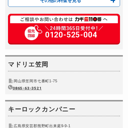
その他の料金を見る
玄関カギ修理
8,800円～(税込)
玄関カギ交換
0120-525-004
16,500円～(税込)
車カギ開け
13,200円～(税込)
バイクカギ開け
13,200円～(税込)
バイクカギ作成
マドリエ笠岡
16,500円～(税込)
スーツケースカギ開け
8,800円～(税込)
岡山県笠岡市七番町1-75
スーツケースカギ作成
別途お見積り
0865-63-3521
金庫カギ開け
別途お見積り
金庫カギ修理
別途お見積り
キーロックカンパニー
金庫カギ交換
別途お見積り
ロッカーカギ開け
11,000円～(税込)
広島県安芸郡熊野町出来庭9-9-1