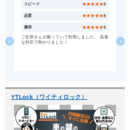
金庫カギ修理
11,000円～(税込)
5
スピード
★
★
★
★
★
5
金庫カギ交換
11,000円～(税込)
5
品質
★
★
★
★
★
5
ロッカーカギ開け
11,000円～(税込)
5
費用
★
★
★
★
★
5
ドアノブカギ開け
10,780円～(税込)
い
ご近所さんが困っていて利用しました。 迅速
な対応で助かりました！
ドアノブカギ交換
11,000円～(税込)
YTLock（ワイティロック）