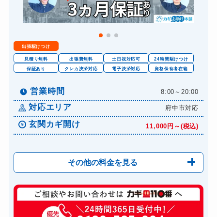
出張駆けつけ
見積り無料
出張費無料
土日祝対応可
24時間駆けつけ
保証あり
クレカ決済対応
電子決済対応
資格保有者在籍
営業時間
8:00～20:00
対応エリア
府中市対応
玄関カギ開け
11,000円～(税込)
その他の料金を見る
玄関カギ修理
6,600円～(税込)
玄関カギ作成
14,300円～(税込)