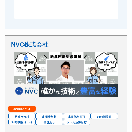
で
ドアノブカギ交換
11,000円～(税込)
NVC株式会社
出張駆けつけ
見積り無料
出張費無料
土日祝対応可
24時間受付
24時間駆けつけ
保証あり
クレカ決済対応