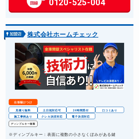
0120-525-004
玄関カギ交換
14,300円～(税込)
車カギ開け
13,200円～(税込)
バイクカギ開け
13,200円～(税込)
株式会社ホームチェック
バイクカギ作成
16,500円～(税込)
スーツケースカギ開け
8,800円～(税込)
金庫カギ開け
14,300円～(税込)
金庫カギ交換
11,000円～(税込)
ロッカーカギ開け
8,800円～(税込)
ドアノブカギ開け
10,780円～(税込)
出張駆けつけ
ドアノブカギ作成
8,800円～(税込)
見積り無料
土日祝対応可
24時間受付
口コミあり
施工事例あり
クレカ決済対応
電子決済対応
ドアノブカギ交換
11,000円～(税込)
ディンプルキー複製
※ディンプルキー：表面に複数の小さなくぼみがある鍵