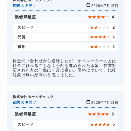
玄関 カギ開け
2026年7月15日
業者満足度
★
★
★
★
★
4
スピード
★
★
★
★
★
2
品質
★
★
★
★
★
4
費用
★
★
★
★
★
2
料金問い合わせから連絡したが、オペレーターの方は
料金に触れることなく手配を進められた印象。作業対
応された方の印象は非常に良い。価格について、比較
対象は無いが高いと感じました。
株式会社ホームチェック
玄関 カギ開け
2026年7月13日
業者満足度
★
★
★
★
★
5
スピード
★
★
★
★
★
5