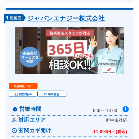
ジャパンエナジー株式会社
出張駆けつけ
土日祝対応可
24時間受付
営業時間
i
9:00～18:00...
対応エリア
府中市対応
玄関カギ開け
11,000円～(税込)