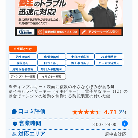
金庫カギ交換
別途お見積り
ロッカーカギ開け
8,800円～(税込)
ドアノブカギ開け
11,000円〜(税込)
出張駆けつけ
見積り無料
出張費無料
土日祝対応可
24時間受付
保証あり
口コミあり
施工事例あり
クレカ決済対応
資格保有者在籍
即日カギ複製可
ディンプルキー複製
イモビキー複製
※ディンプルキー：表面に複数の小さなくぼみがある鍵
※イモビライザーキー（イモビキー）：電子的なキー（ID）の
照合でエンジンの始動を制御する防犯装置の付いた鍵
口コミ評価
4.71
★
★
★
★
★
(
83
)
営業時間
i
8:00～24:00...
対応エリア
府中市対応