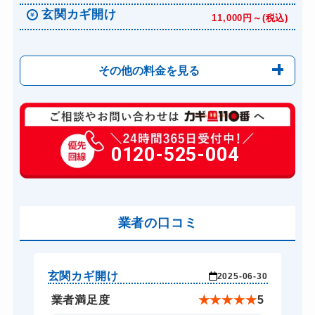
玄関カギ開け
11,000円～(税込)
その他の料金を見る
玄関カギ修理
8,800円～(税込)
玄関カギ作成
0120-525-004
3,300円～(税込)
玄関カギ交換
18,700円～(税込)
車カギ開け
11,000円～(税込)
バイクカギ開け
業者の口コミ
9,900円～(税込)
バイクカギ作成
11,000円～(税込)
スーツケースカギ開け
8,250円～(税込)
玄関カギ開け
玄
-23
2025-06-30
金庫カギ開け
5,500円～(税込)
★
5
業者満足度
★
★
★
★
★
5