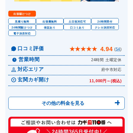
金庫カギ交換
11,000円～(税込)
出張駆けつけ
ロッカーカギ開け
8,800円～(税込)
見積り無料
出張費無料
土日祝対応可
24時間受付
24時間駆けつけ
保証あり
口コミあり
クレカ決済対応
ドアノブカギ開け
10,780円～(税込)
電子決済対応
ドアノブカギ作成
8,800円～(税込)
口コミ評価
4.94
★
★
★
★
★
(
54
)
ドアノブカギ交換
11,000円～(税込)
営業時間
24時間 土曜定休
対応エリア
府中市対応
玄関カギ開け
11,000円～(税込)
その他の料金を見る
玄関カギ修理
6,600円～(税込)