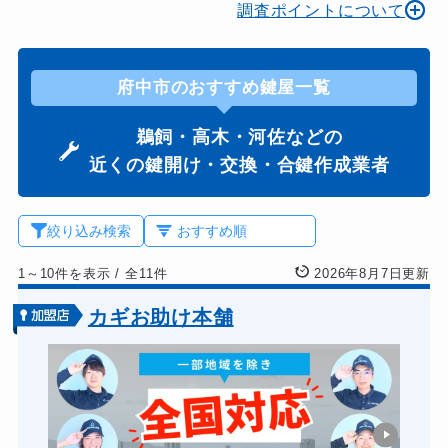
調査ポイントについて
府中市のおすすめ鍵屋一覧
鵜飼・高木・河佐などの
近くの鍵開け・交換・合鍵作成業者
絞り込み検索
1～10件を表示
/
全11件
2026年8月7日更新
カギお助け本舗