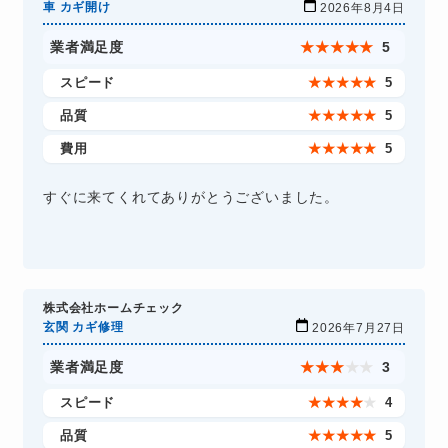
車 カギ開け
2026年8月4日
業者満足度
★
★
★
★
★
5
スピード
★
★
★
★
★
5
品質
★
★
★
★
★
5
費用
★
★
★
★
★
5
すぐに来てくれてありがとうございました。
株式会社ホームチェック
玄関 カギ修理
2026年7月27日
業者満足度
★
★
★
★
★
3
スピード
★
★
★
★
★
4
品質
★
★
★
★
★
5