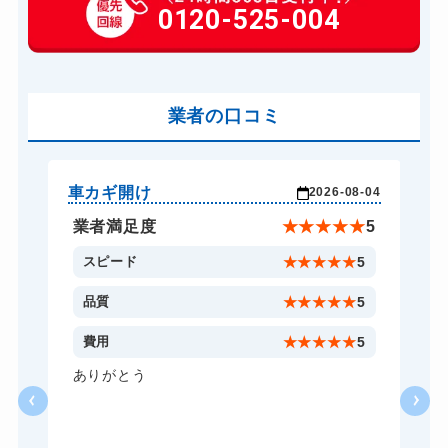
玄関カギ作成
0120-525-004
14,300円～(税込)
玄関カギ交換
14,300円～(税込)
車カギ開け
13,200円～(税込)
バイクカギ開け
業者の口コミ
13,200円～(税込)
バイクカギ作成
16,500円～(税込)
スーツケースカギ開け
8,800円～(税込)
車カギ開け
車
-27
2026-08-04
スーツケースカギ作成
8,800円～(税込)
★
5
業者満足度
★
★
★
★
★
5
金庫カギ開け
14,300円～(税込)
5
スピード
★
★
★
★
★
5
金庫カギ修理
11,000円～(税込)
5
品質
★
★
★
★
★
5
金庫カギ交換
11,000円～(税込)
3
費用
★
★
★
★
★
5
ロッカーカギ開け
8,800円～(税込)
状
ありがとう
し
ドアノブカギ開け
10,780円～(税込)
、
り
ドアノブカギ作成
8,800円～(税込)
。