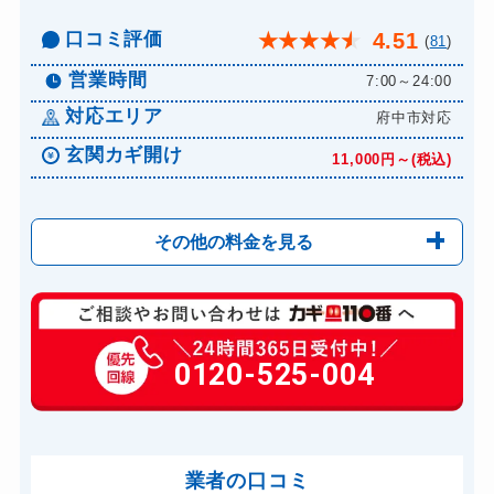
口コミ評価
4.51
★
★
★
★
★
(
81
)
営業時間
7:00～24:00
対応エリア
府中市対応
玄関カギ開け
11,000円～(税込)
その他の料金を見る
玄関カギ修理
6,600円～(税込)
玄関カギ作成
0120-525-004
14,300円～(税込)
玄関カギ交換
14,300円～(税込)
スーツケースカギ開け
8,800円～(税込)
業者の口コミ
スーツケースカギ作成
8,800円～(税込)