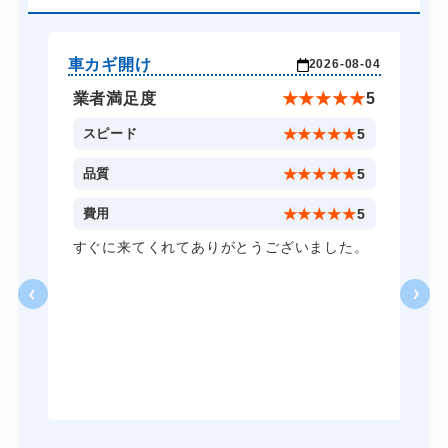
金庫カギ開け
14,300円～(税込)
金庫カギ修理
11,000円～(税込)
車カギ開け
玄
-20
2026-08-04
金庫カギ交換
11,000円～(税込)
★
5
業者満足度
★
★
★
★
★
5
ロッカーカギ開け
8,800円～(税込)
4
スピード
★
★
★
★
★
5
ドアノブカギ開け
10,780円～(税込)
4
品質
★
★
★
★
★
5
ドアノブカギ作成
8,800円～(税込)
5
費用
★
★
★
★
★
5
ドアノブカギ交換
11,000円～(税込)
た
すぐに来てくれてありがとうございました。
っ