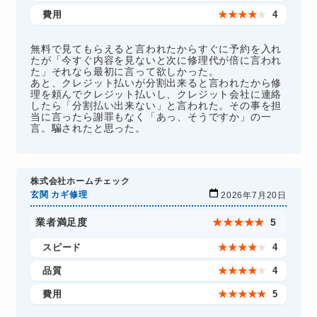
費用
★
★
★
★
★
4
無料で見てもらえると言われたからすぐに予約を入れ
たが「今すぐ内容を見ないと次に修理代が倍に言われ
た」それなら最初に言って欲しかった。
あと、クレジット払いが分割出来ると言われたから修
理を頼んでクレジット払いし、クレジット会社に連絡
したら「分割払い出来ない」と言われた。その事を担
当に言ったら謝罪もなく「あっ、そうですか」の一
言。騙されたと思った。
株式会社ホームチェック
玄関 カギ修理
2026年7月20日
業者満足度
★
★
★
★
★
5
スピード
★
★
★
★
★
4
品質
★
★
★
★
★
4
費用
★
★
★
★
★
5