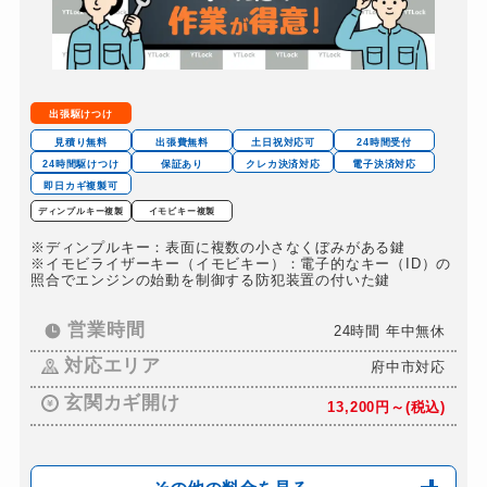
出張駆けつけ
見積り無料
出張費無料
土日祝対応可
24時間受付
24時間駆けつけ
保証あり
クレカ決済対応
電子決済対応
即日カギ複製可
ディンプルキー複製
イモビキー複製
※ディンプルキー：表面に複数の小さなくぼみがある鍵
※イモビライザーキー（イモビキー）：電子的なキー（ID）の
照合でエンジンの始動を制御する防犯装置の付いた鍵
営業時間
24時間 年中無休
対応エリア
府中市対応
玄関カギ開け
13,200円～(税込)